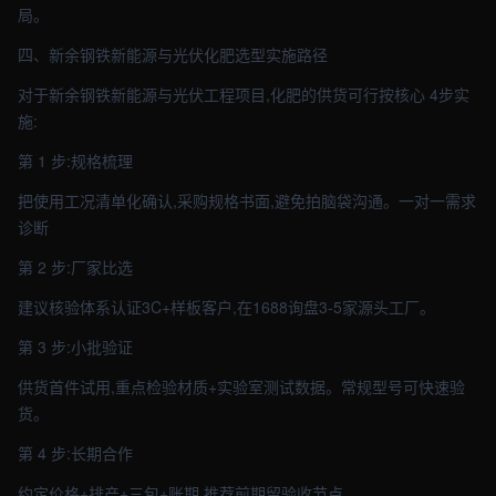
局。
四、新余钢铁新能源与光伏化肥选型实施路径
对于新余钢铁新能源与光伏工程项目,化肥的供货可行按核心 4步实
施:
第 1 步:规格梳理
把使用工况清单化确认,采购规格书面,避免拍脑袋沟通。一对一需求
诊断
第 2 步:厂家比选
建议核验体系认证3C+样板客户,在1688询盘3-5家源头工厂。
第 3 步:小批验证
供货首件试用,重点检验材质+实验室测试数据。常规型号可快速验
货。
第 4 步:长期合作
约定价格+排产+三包+账期,推荐前期留验收节点。