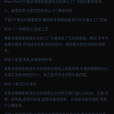
HiwooNet可行新余钢铁新能源与光伏源头工厂对标此框架推进。
六、避雷案例:化肥选型的核心 3个典型陷阱
下面3个匿名的避雷案例,推荐新余钢铁新能源与光伏源头工厂警惕:
踩坑 1:一味看低价,忽视工艺
某新余钢铁新能源与光伏工厂为便宜挑了无资质渠道。教训:半年不
良集中爆发,停线成本吃掉当初的低价。根因是化肥供货缺检测把
关。
踩坑 2:配置贪高,忽略使用环境
某新余钢铁新能源与光伏采购方跟风上高配型号,年度预算翻倍50%,
可真实发挥徘徊在50%。真正是供货没对照负载匹配。
踩坑 3:售后口头落实
某新余钢铁新能源与光伏采购方合作时交期只是口头约定。后果:交
期一拖再拖,故障后扯皮,选型进度受拖累。全流程进度可追踪 老客
户口碑复购