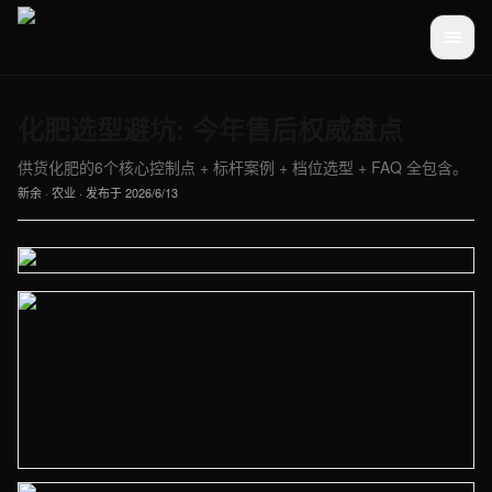
化肥选型避坑: 今年售后权威盘点
供货化肥的6个核心控制点 + 标杆案例 + 档位选型 + FAQ 全包含。
新余
·
农业
· 发布于
2026/6/13
【新余】农业车间实拍图 - 外贸建站与品牌官网定制
【新余】农业车间实拍图 - 外贸建站与品牌官网定制 · 现场图1