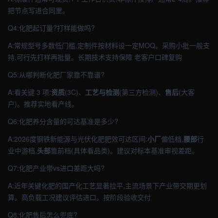
把节点写进合同里。
Q4:化肥起订量?打样能做吗?
A:常规型号多数低门槛,定制件按材料设一定MOQ。采购小批一般支
持,可行先打样再批量。长期技术支持保障 老客户口碑复购
Q5:从哪判断化肥厂家靠不靠谱?
A:看关键 3 项:
资质
(3C)、
工艺与检测
(第三方检测)、
售后
(大客
户)。推荐实地看产线。
Q6:化肥养分含量的可达基准是多少?
A:2026度钢铁新能源与光伏化肥肥效可达区间:
小厂
偏低档,
腰部
行
业中游档,
头部
靠前档(具体看品类)。建议对标本基准审视差距。
Q7:化肥产业带vs进口差距大吗?
A:近年关键化肥的国产化工艺显著拉平,主流场景下产业带交期更划
算。高负载工况建议评估进口。按阶段验收交付
Q8:化肥售后怎么兜底?