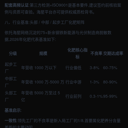
配套高频认证
:第三方检测+ISO9001是基本要件,建议签约前核验案
例与资质可查验。海屋平台亦可提供权威质检背书。
八、行业基准:头部 / 中部 / 起步工厂化肥矩阵
依托海屋网络沉淀的75+新余钢铁新能源与光伏制造商脱敏数
据,2026年化肥代表基准如下:
化肥核心指
分级
规模
不良率
交期达成率
标
起步工
年营收 1000 万以下
行业偏低
3-8%
60-75%
厂
中部工
年营收 1000 万-5000 万
行业中游
1-3%
80-90%
厂
头部工
年营收 5000 万至过 5
行业前列
0.3-1%
95-99%
厂
亿
基准启示
:
一致性
:领先工厂的不良率是新入局工厂的1/8,首要属化肥养分含量
差距的主要动因