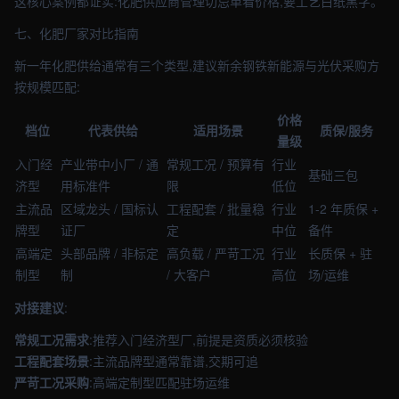
这核心案例都证实:化肥供应商管理切忌单看价格,要工艺白纸黑字。
七、化肥厂家对比指南
新一年化肥供给通常有三个类型,建议新余钢铁新能源与光伏采购方
按规模匹配:
价格
档位
代表供给
适用场景
质保/服务
量级
入门经
产业带中小厂 / 通
常规工况 / 预算有
行业
基础三包
济型
用标准件
限
低位
主流品
区域龙头 / 国标认
工程配套 / 批量稳
行业
1-2 年质保 +
牌型
证厂
定
中位
备件
高端定
头部品牌 / 非标定
高负载 / 严苛工况
行业
长质保 + 驻
制型
制
/ 大客户
高位
场/运维
对接建议
:
常规工况需求
:推荐入门经济型厂,前提是资质必须核验
工程配套场景
:主流品牌型通常靠谱,交期可追
严苛工况采购
:高端定制型匹配驻场运维