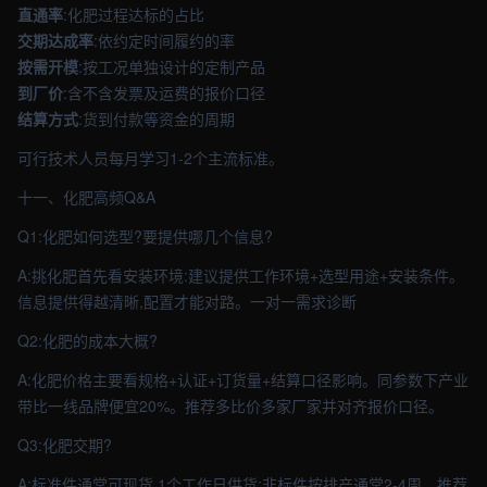
直通率
:化肥过程达标的占比
交期达成率
:依约定时间履约的率
按需开模
:按工况单独设计的定制产品
到厂价
:含不含发票及运费的报价口径
结算方式
:货到付款等资金的周期
可行技术人员每月学习1-2个主流标准。
十一、化肥高频Q&A
Q1:化肥如何选型?要提供哪几个信息?
A:挑化肥首先看安装环境:建议提供工作环境+选型用途+安装条件。
信息提供得越清晰,配置才能对路。一对一需求诊断
Q2:化肥的成本大概?
A:化肥价格主要看规格+认证+订货量+结算口径影响。同参数下产业
带比一线品牌便宜20%。推荐多比价多家厂家并对齐报价口径。
Q3:化肥交期?
A:标准件通常可现货,1个工作日供货;非标件按排产通常2-4周。推荐