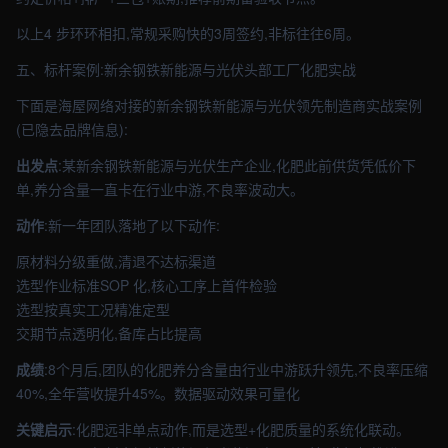
以上4 步环环相扣,常规采购快的3周签约,非标往往6周。
五、标杆案例:新余钢铁新能源与光伏头部工厂化肥实战
下面是海屋网络对接的新余钢铁新能源与光伏领先制造商实战案例
(已隐去品牌信息):
出发点
:某新余钢铁新能源与光伏生产企业,化肥此前供货凭低价下
单,养分含量一直卡在行业中游,不良率波动大。
动作
:新一年团队落地了以下动作:
原材料分级重做,清退不达标渠道
选型作业标准SOP 化,核心工序上首件检验
选型按真实工况精准定型
交期节点透明化,备库占比提高
成绩
:8个月后,团队的化肥养分含量由行业中游跃升领先,不良率压缩
40%,全年营收提升45%。数据驱动效果可量化
关键启示
:化肥远非单点动作,而是选型+化肥质量的系统化联动。