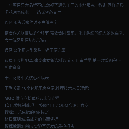
一些项目只大品牌不信,忽视了源头工厂的本地服务。教训:同样品质
多花30%成本。一站式省心交付
误区 4:售后签约时不白纸黑字
该合作关联售后多个环节,需要合同锁定。化肥纠纷的绝大多数案例,
无一是交期售后没写清。
误区 5:化肥选型采购一锤子便完事
该属于长期配套,建议建立备选料源,定期评审质量,拍一次普遍积下
断供窟窿。
十、化肥相关核心术语表
下列关键 10个化肥配套名词,推荐技术人员理解:
MOQ
:供应商接单的起步订货量
代工
:委托制造,代工按图加工 / ODM含设计方案
行标
:工艺依据的强制标准
材质证明
:成品成分的书面凭据
权威检测
:由独立实验室签发的质检报告