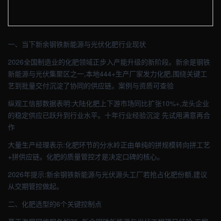
【新余】农业车间实拍图 - 外贸建站与品牌官网定制 · 现场图4
一、当下新余钢铁新能源与光伏化肥行业现状
2026全国制造业的化肥领域正步入产能升级的新阶段。新余是钢铁
新能源与光伏集聚区之一,本地444+生产厂家发力化肥,围绕关键工
艺到批量交付沉淀了协同的供应链。案例与资质可查验
纵观工信部数据表明:大陆化肥上下游市场同比扩张10%+,龙头企业
的稳定供应已跃升到行业水平。十年行业经验沉淀 先试用满意再合
作
大量生产经理表示:化肥环节的分水岭正由单纯的拼规模转向拼工艺
+拼供应链。化肥的质量管控才是决定口碑的核心。
2026年提示:新余钢铁新能源与光伏源头工厂若抢占化肥份额,建议
从交期管控做起。
二、化肥选型的6个关键控制点