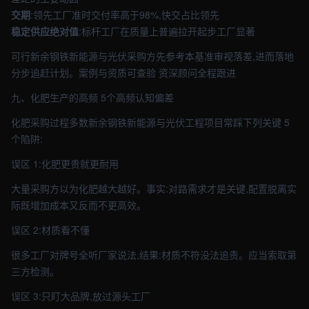
交期
:领先工厂准时交付率高于98%,快交占比领先
稳定供应绝对值
:标杆工厂在质量上普遍拉开起步工厂显著
可行新余钢铁新能源与光伏采购方先参考本基准审视落差,进而落地
分步追赶计划。案例与资质可查验 资深顾问全程跟进
九、化肥生产的高频 5个高频认知偏差
化肥采购过程多数新余钢铁新能源与光伏工程项目常踩下列关键 5
个陷阱:
误区 1:化肥更贵就更耐用
大量采购方以为化肥越大越好。事实:对路需求才是关键,配置脱离实
际既增加成本又反而不更高效。
误区 2:材质看不懂
很多工厂对牌号全听厂家说法,结果:材质不符没法追责。应当索取第
三方检测。
误区 3:只盯大品牌,放过源头工厂