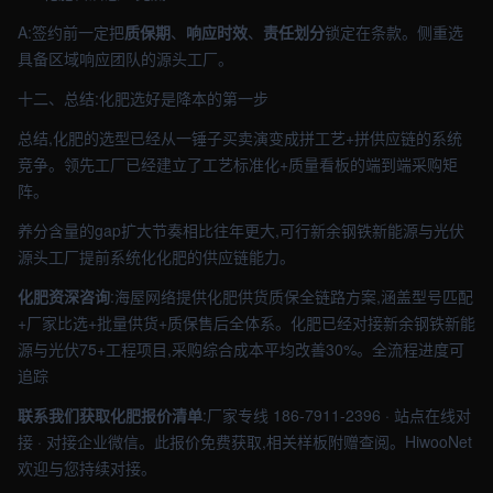
A:签约前一定把
质保期
、
响应时效
、
责任划分
锁定在条款。侧重选
具备区域响应团队的源头工厂。
十二、总结:化肥选好是降本的第一步
总结,化肥的选型已经从一锤子买卖演变成拼工艺+拼供应链的系统
竞争。领先工厂已经建立了工艺标准化+质量看板的端到端采购矩
阵。
养分含量的gap扩大节奏相比往年更大,可行新余钢铁新能源与光伏
源头工厂提前系统化化肥的供应链能力。
化肥资深咨询
:海屋网络提供化肥供货质保全链路方案,涵盖型号匹配
+厂家比选+批量供货+质保售后全体系。化肥已经对接新余钢铁新能
源与光伏75+工程项目,采购综合成本平均改善30%。全流程进度可
追踪
联系我们获取化肥报价清单
:厂家专线 186-7911-2396 · 站点在线对
接 · 对接企业微信。此报价免费获取,相关样板附赠查阅。HiwooNet
欢迎与您持续对接。