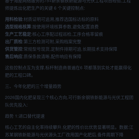
基于海屋网络服务的75+新余钢铁新能源与光伏工程项目经验,工程
师提炼出化肥生产的关键 6 个关键控制点:
用料检验
:材质证明可追溯,推荐选国标达标的原料
选型规格核算
:按使用环境核算参数,避免配置浪费
生产工艺稳定
:核心工序配过程巡检,工序合格率留痕
出厂质检
:第三方检测可附,采购档案完整
供货管控
:常规型号现货,定制件排期可追,长期技术支持保障
售后响应
:质保条款清晰,配件响应有保障
这些控制点互为支撑,标杆制造商普遍在6 项都落到实处才能赢得化
肥的工程口碑。
三、今年化肥的三个增量趋势
2026国内化肥呈现三个核心方向,可行新余钢铁新能源与光伏工程团
队优先投入:
趋势 1:进口替代提速
核心工艺的自主化率持续攀升,化肥的性价比优势显著明显。数据:江
苏某钢铁新能源与光伏源头工厂改用国产化肥后,备件周期下降