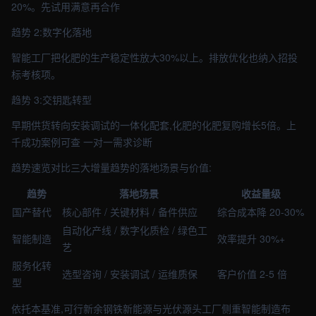
20%。先试用满意再合作
趋势 2:数字化落地
智能工厂把化肥的生产稳定性放大30%以上。排放优化也纳入招投
标考核项。
趋势 3:交钥匙转型
早期供货转向安装调试的一体化配套,化肥的化肥复购增长5倍。上
千成功案例可查 一对一需求诊断
趋势速览对比三大增量趋势的落地场景与价值:
趋势
落地场景
收益量级
国产替代
核心部件 / 关键材料 / 备件供应
综合成本降 20-30%
自动化产线 / 数字化质检 / 绿色工
智能制造
效率提升 30%+
艺
服务化转
选型咨询 / 安装调试 / 运维质保
客户价值 2-5 倍
型
依托本基准,可行新余钢铁新能源与光伏源头工厂侧重智能制造布