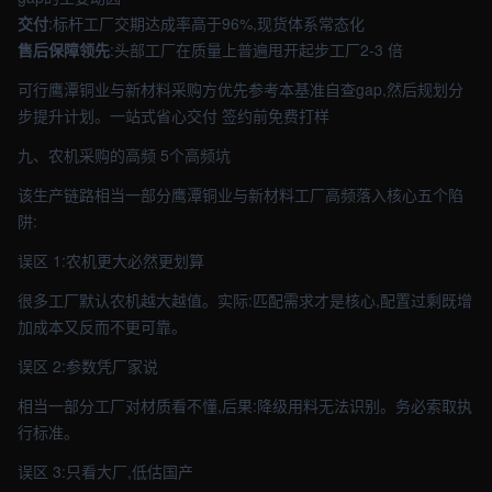
交付
:标杆工厂交期达成率高于96%,现货体系常态化
售后保障领先
:头部工厂在质量上普遍甩开起步工厂2-3 倍
可行鹰潭铜业与新材料采购方优先参考本基准自查gap,然后规划分
步提升计划。一站式省心交付 签约前免费打样
九、农机采购的高频 5个高频坑
该生产链路相当一部分鹰潭铜业与新材料工厂高频落入核心五个陷
阱:
误区 1:农机更大必然更划算
很多工厂默认农机越大越值。实际:匹配需求才是核心,配置过剩既增
加成本又反而不更可靠。
误区 2:参数凭厂家说
相当一部分工厂对材质看不懂,后果:降级用料无法识别。务必索取执
行标准。
误区 3:只看大厂,低估国产