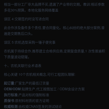
相当一部分工厂非大品牌不买,遗漏了产业带的交期。教训:相近参数
多花30%预算。本地化服务网络覆盖
误区 4:交期签约时没写进合同
此合作涉及备件多个责任,要合同量化。核心纠纷的绝大部分案例,普
遍是交期售后口头。
误区 5:农机选型采购一锤子便完事
农机属于持续合作,推荐建立合格供应商,定期复盘质量,1 次性普遍积
下质量波动窟窿。
十、农机关联行业术语表
核心关键 10个农机相关概念,可行工程团队理解:
起订量
:厂家生产的最低订货量
OEM/ODM
:贴牌生产,代工按图加工 / ODM含设计方案
执行标准
:产品对标的强制标准
质保书
:原材料材质的官方证明
权威检测
:由权威CNAS签发的测试结论