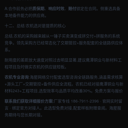
A:合作前务必把
质保期
、
响应时效
、
赔付
锁定在合同。侧重选具备
本地备件能力的供应商。
十二、总结:农机选对是提质的核心
总结,农机的采购越来越从一锤子买卖演变成拼交付+拼服务的系统
竞争。领先采购方已经常态化了交期管控+服务配套的全链路供应体
系。
耐用度的差距放大速度对照过去明显显著,建议鹰潭铜业与新材料工
程项目及时做实农机的供应链短板。
农机专业咨询
:海屋网络交付配套选型咨询全链路服务,涵盖需求核算
+源头工厂+交期管控+备件供应全流程。农机已经对接鹰潭铜业与新
材料243+工程项目,选型效率与品质平均改善30%。免费方案与报价
联系我们获取详细报价方案
:厂家专线 186-7911-2396 · 官网实时留
言 · 绑定官方对接人。此选型免费对接,配套样板附赠查阅。海屋服
务期待与您长期对接。