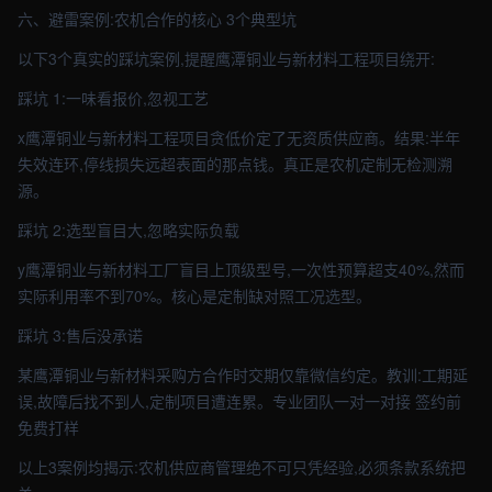
六、避雷案例:农机合作的核心 3个典型坑
以下3个真实的踩坑案例,提醒鹰潭铜业与新材料工程项目绕开:
踩坑 1:一味看报价,忽视工艺
x鹰潭铜业与新材料工程项目贪低价定了无资质供应商。结果:半年
失效连环,停线损失远超表面的那点钱。真正是农机定制无检测溯
源。
踩坑 2:选型盲目大,忽略实际负载
y鹰潭铜业与新材料工厂盲目上顶级型号,一次性预算超支40%,然而
实际利用率不到70%。核心是定制缺对照工况选型。
踩坑 3:售后没承诺
某鹰潭铜业与新材料采购方合作时交期仅靠微信约定。教训:工期延
误,故障后找不到人,定制项目遭连累。专业团队一对一对接 签约前
免费打样
以上3案例均揭示:农机供应商管理绝不可只凭经验,必须条款系统把