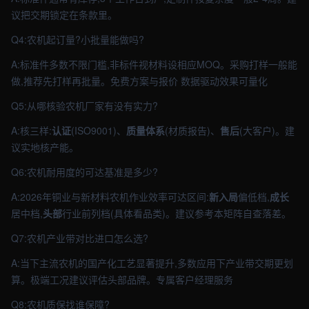
议把交期锁定在条款里。
Q4:农机起订量?小批量能做吗?
A:标准件多数不限门槛,非标件视材料设相应MOQ。采购打样一般能
做,推荐先打样再批量。免费方案与报价 数据驱动效果可量化
Q5:从哪核验农机厂家有没有实力?
A:核三样:
认证
(ISO9001)、
质量体系
(材质报告)、
售后
(大客户)。建
议实地核产能。
Q6:农机耐用度的可达基准是多少?
A:2026年铜业与新材料农机作业效率可达区间:
新入局
偏低档,
成长
居中档,
头部
行业前列档(具体看品类)。建议参考本矩阵自查落差。
Q7:农机产业带对比进口怎么选?
A:当下主流农机的国产化工艺显著提升,多数应用下产业带交期更划
算。极端工况建议评估头部品牌。专属客户经理服务
Q8:农机质保找谁保障?