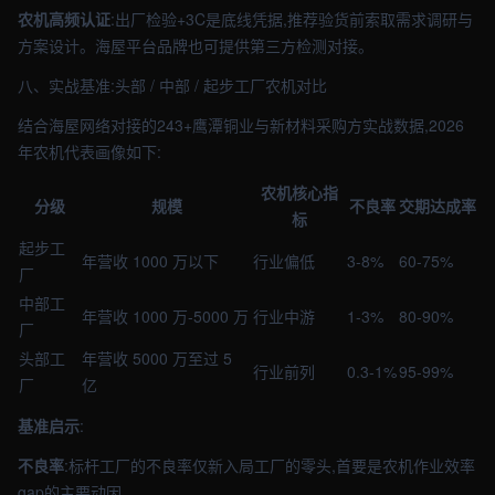
农机高频认证
:出厂检验+3C是底线凭据,推荐验货前索取需求调研与
方案设计。海屋平台品牌也可提供第三方检测对接。
八、实战基准:头部 / 中部 / 起步工厂农机对比
结合海屋网络对接的243+鹰潭铜业与新材料采购方实战数据,2026
年农机代表画像如下:
农机核心指
分级
规模
不良率
交期达成率
标
起步工
年营收 1000 万以下
行业偏低
3-8%
60-75%
厂
中部工
年营收 1000 万-5000 万
行业中游
1-3%
80-90%
厂
头部工
年营收 5000 万至过 5
行业前列
0.3-1%
95-99%
厂
亿
基准启示
:
不良率
:标杆工厂的不良率仅新入局工厂的零头,首要是农机作业效率
gap的主要动因