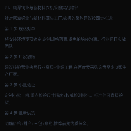
四、鹰潭铜业与新材料农机采购实战路径
针对鹰潭铜业与新材料源头工厂,农机的采购建议按四步推进:
第 1 步:规格对单
将安装环境逐项锁定,定制规格落表,避免拍脑袋沟通。行业标杆实战
团队
第 2 步:厂家初筛
建议核验营业执照行业资质+业绩工程,在百度爱采购询盘至少 3家生
产厂家。
第 3 步:小批验证
定制小批上机,重点检验尺寸精度+权威检测报告。标准件可直接验
货。
第 4 步:批量供货
明确价格+排产+三包+账期,推荐前期约质保金。