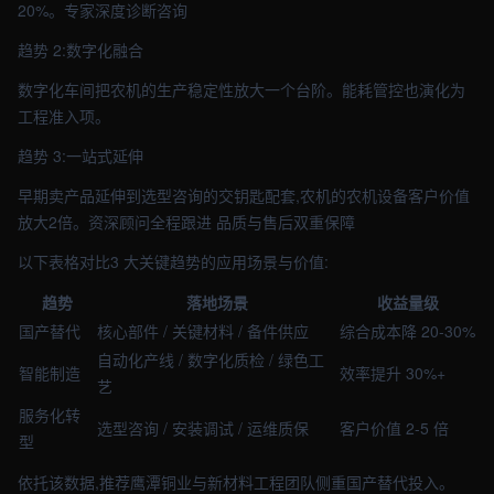
20%。专家深度诊断咨询
趋势 2:数字化融合
数字化车间把农机的生产稳定性放大一个台阶。能耗管控也演化为
工程准入项。
趋势 3:一站式延伸
早期卖产品延伸到选型咨询的交钥匙配套,农机的农机设备客户价值
放大2倍。资深顾问全程跟进 品质与售后双重保障
以下表格对比3 大关键趋势的应用场景与价值:
趋势
落地场景
收益量级
国产替代
核心部件 / 关键材料 / 备件供应
综合成本降 20-30%
自动化产线 / 数字化质检 / 绿色工
智能制造
效率提升 30%+
艺
服务化转
选型咨询 / 安装调试 / 运维质保
客户价值 2-5 倍
型
依托该数据,推荐鹰潭铜业与新材料工程团队侧重国产替代投入。