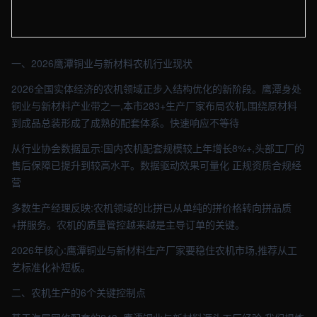
【鹰潭】农业车间实拍图 - 外贸建站与品牌官网定制 · 现场图4
一、2026鹰潭铜业与新材料农机行业现状
2026全国实体经济的农机领域正步入结构优化的新阶段。鹰潭身处
铜业与新材料产业带之一,本市283+生产厂家布局农机,围绕原材料
到成品总装形成了成熟的配套体系。快速响应不等待
从行业协会数据显示:国内农机配套规模较上年增长8%+,头部工厂的
售后保障已提升到较高水平。数据驱动效果可量化 正规资质合规经
营
多数生产经理反映:农机领域的比拼已从单纯的拼价格转向拼品质
+拼服务。农机的质量管控越来越是主导订单的关键。
2026年核心:鹰潭铜业与新材料生产厂家要稳住农机市场,推荐从工
艺标准化补短板。
二、农机生产的6个关键控制点