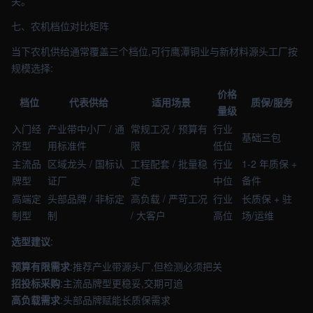
关。
七、农机档位对比矩阵
当下农机供给通常覆盖三个档位,可行鹰潭铜业与新材料源头工厂按
规模选择:
价格
档位
代表供给
适用场景
质保/服务
量级
入门经
产业带中小厂 / 通
常规工况 / 预算有
行业
基础三包
济型
用标准件
限
低位
主流品
区域龙头 / 国标认
工程配套 / 批量稳
行业
1-2 年质保 +
牌型
证厂
定
中位
备件
高端定
头部品牌 / 非标定
高负载 / 严苛工况
行业
长质保 + 驻
制型
制
/ 大客户
高位
场/运维
选型建议
:
预算有限需求
:推荐产业带源头厂,但检测必须把关
招投标采购
:主流品牌型更稳妥,交期可追
高负载需求
:头部品牌赋能长质保需求