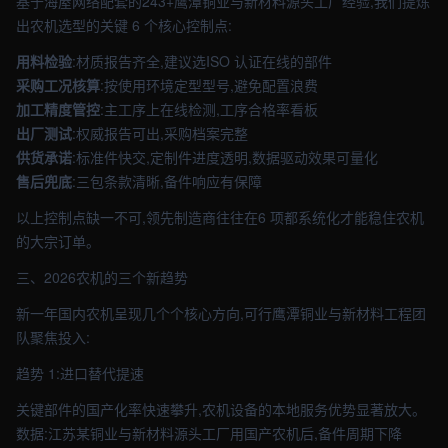
基于海屋网络配套的243+鹰潭铜业与新材料源头工厂经验,我们提炼
出农机选型的关键 6 个核心控制点:
用料检验
:材质报告齐全,建议选ISO 认证在线的部件
采购工况核算
:按使用环境定型型号,避免配置浪费
加工精度管控
:主工序上在线检测,工序合格率看板
出厂测试
:权威报告可出,采购档案完整
供货承诺
:标准件快交,定制件进度透明,数据驱动效果可量化
售后兜底
:三包条款清晰,备件响应有保障
以上控制点缺一不可,领先制造商往往在6 项都系统化才能稳住农机
的大宗订单。
三、2026农机的三个新趋势
新一年国内农机呈现几个个核心方向,可行鹰潭铜业与新材料工程团
队聚焦投入:
趋势 1:进口替代提速
关键部件的国产化率快速攀升,农机设备的本地服务优势显著放大。
数据:江苏某铜业与新材料源头工厂用国产农机后,备件周期下降