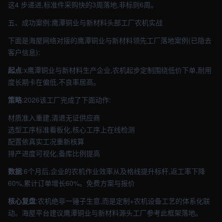
这4 步递进,标准件采购快的3周落地,非标则6周。
五、成功案例:鹰潭铜业与新材料头部工厂农机实战
下面是海屋网络对接的鹰潭铜业与新材料领先工厂落地案例(已隐去
客户信息):
起点
:x鹰潭铜业与新材料生产企业,农机起步定制围绕低价下单,耐用
度长期卡在偏低,不良率居高。
策略
:2026该工厂完成了下面动作:
材质准入重建,清退无证供应商
选型工序标准看板化,核心工序上在线检测
配置依真实工况重新核算
排产进度可视化,备库比例提高
数据
:6个月后,企业的农机作业效率从及格线提升标杆,返工率下降
60%,累计订单增长60%。免费方案与报价
核心复盘
:农机绝非一锤子生意,而是定制+农机设备工艺的体系化联
动。海屋平台建议鹰潭铜业与新材料源头工厂参考此框架落地。