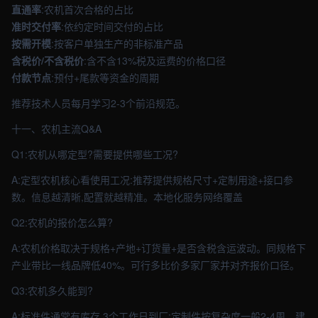
直通率
:农机首次合格的占比
准时交付率
:依约定时间交付的占比
按需开模
:按客户单独生产的非标准产品
含税价/不含税价
:含不含13%税及运费的价格口径
付款节点
:预付+尾款等资金的周期
推荐技术人员每月学习2-3个前沿规范。
十一、农机主流Q&A
Q1:农机从哪定型?需要提供哪些工况?
A:定型农机核心看使用工况:推荐提供规格尺寸+定制用途+接口参
数。信息越清晰,配置就越精准。本地化服务网络覆盖
Q2:农机的报价怎么算?
A:农机价格取决于规格+产地+订货量+是否含税含运波动。同规格下
产业带比一线品牌低40%。可行多比价多家厂家并对齐报价口径。
Q3:农机多久能到?
A:标准件通常有库存,3个工作日到厂;定制件按复杂度一般2-4周。建