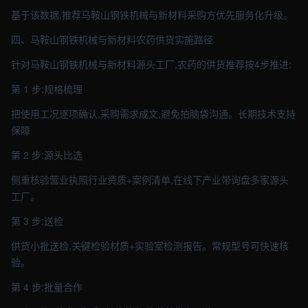
基于该数据,推荐马鞍山钢铁机械与新材料采购方优先服务化升级。
四、马鞍山钢铁机械与新材料农药供货实施路径
针对马鞍山钢铁机械与新材料源头工厂,农药的供货推荐按4步推进:
第 1 步:规格梳理
把使用工况逐项确认,采购需求成文,避免拍脑袋沟通。长期技术支持
保障
第 2 步:源头比选
侧重核验营业执照行业资质+案例清单,在线下产业带询盘多家源头
工厂。
第 3 步:送检
供货小批送检,关键检验材质+实验室检测报告。常规型号可快速核
验。
第 4 步:批量合作