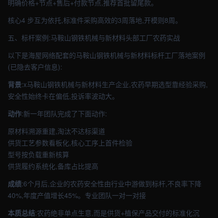
明确价格+节点+售后+付款节点,推荐首批留尾款。
核心4 步互为依托,标准件采购高效的3周落地,开模则8周。
五、标杆案例:马鞍山钢铁机械与新材料头部工厂农药实战
以下是海屋网络配套的马鞍山钢铁机械与新材料标杆工厂落地案例
(已隐去客户信息):
背景
:x马鞍山钢铁机械与新材料生产企业,农药早期选型靠经验采购,
安全性始终卡在偏低,投诉率波动大。
动作
:新一年团队完成了下面动作:
原材料溯源重建,淘汰不达标渠道
供货工艺参数看板化,核心工序上首件检验
型号按负载重新核算
供货履约系统化,备库占比提高
成绩
:6个月后,企业的农药安全性由行业中游做到标杆,不良率下降
40%,年度产值增长45%。专业团队一对一对接
本质总结
:农药绝非单点生意,而是供货+植保产品交付的标准化沉