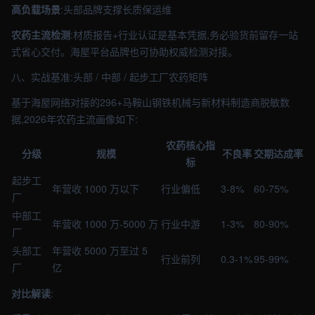
高负载场景
:头部品牌支撑长质保运维
农药主流检测
:材质报告+行业认证是基本凭据,务必验货前留存一站
式省心交付。海屋平台品牌也可协助权威检测对接。
八、实战基准:头部 / 中部 / 起步工厂农药矩阵
基于海屋网络对接的296+马鞍山钢铁机械与新材料制造商脱敏数
据,2026年农药主流画像如下:
农药核心指
分级
规模
不良率
交期达成率
标
起步工
年营收 1000 万以下
行业偏低
3-8%
60-75%
厂
中部工
年营收 1000 万-5000 万
行业中游
1-3%
80-90%
厂
头部工
年营收 5000 万至过 5
行业前列
0.3-1%
95-99%
厂
亿
对比解读
: