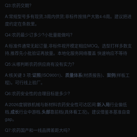
Q3:农药交期?
A:常规型号多有现货,3周内供货;非标件按排产大致4-6周。建议把进
度约定在条款里。
Q4:农药最少订多少?小批量能做吗?
A:标准件通常无起订量,非标件视开模定相应MOQ。选型打样多数支
持,推荐先小批验证再放量。本地化服务网络覆盖 快速响应不等待
Q5:从哪判断农药供应商有没有实力?
A:核关键 3 项:
证照
(ISO9001)、
质量体系
(材质报告)、
案例
(样板工
程)。可行线上验厂。
Q6:农药安全性的合理目标是多少?
A:2026度钢铁机械与新材料农药安全性可达区间:
新入局
行业偏低
档,
成长
行业中游档,
头部
靠前档(具体看工况)。建议借鉴本基准自查
gap。
Q7:农药国产和一线品牌差距大吗?