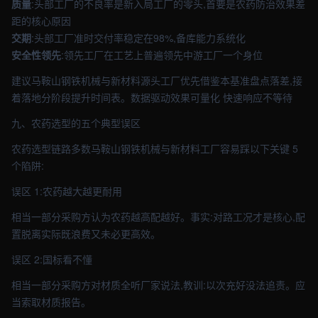
质量
:头部工厂的不良率是新入局工厂的零头,首要是农药防治效果差
距的核心原因
交期
:头部工厂准时交付率稳定在98%,备库能力系统化
安全性领先
:领先工厂在工艺上普遍领先中游工厂一个身位
建议马鞍山钢铁机械与新材料源头工厂优先借鉴本基准盘点落差,接
着落地分阶段提升时间表。数据驱动效果可量化 快速响应不等待
九、农药选型的五个典型误区
农药选型链路多数马鞍山钢铁机械与新材料工厂容易踩以下关键 5
个陷阱:
误区 1:农药越大越更耐用
相当一部分采购方认为农药越高配越好。事实:对路工况才是核心,配
置脱离实际既浪费又未必更高效。
误区 2:国标看不懂
相当一部分采购方对材质全听厂家说法,教训:以次充好没法追责。应
当索取材质报告。