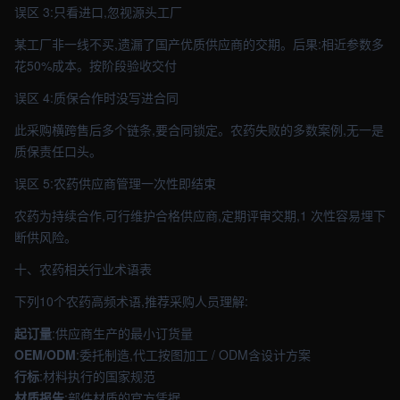
误区 3:只看进口,忽视源头工厂
某工厂非一线不买,遗漏了国产优质供应商的交期。后果:相近参数多
花50%成本。按阶段验收交付
误区 4:质保合作时没写进合同
此采购横跨售后多个链条,要合同锁定。农药失败的多数案例,无一是
质保责任口头。
误区 5:农药供应商管理一次性即结束
农药为持续合作,可行维护合格供应商,定期评审交期,1 次性容易埋下
断供风险。
十、农药相关行业术语表
下列10个农药高频术语,推荐采购人员理解:
起订量
:供应商生产的最小订货量
OEM/ODM
:委托制造,代工按图加工 / ODM含设计方案
行标
:材料执行的国家规范
材质报告
:部件材质的官方凭据