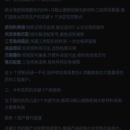
结合海屋网络服务的296+马鞍山钢铁机械与新材料工程项目数据,我
们提炼出农药生产的关键 6 个决定性控制点:
原材料溯源
:材质证明可追溯,建议选ISO 认证合规的部件
供货参数匹配
:按负载选配型号,避免选型偏差
工艺路线稳定
:关键工序配在线检测,一次合格率留痕
成品测试
:实验室检测可出,选型档案可溯
交期履约
:常规型号备库,开模件进度可追,按阶段验收交付
售后配套
:三包条款清晰,易损件供应有保障
这 6 个控制点缺一不可,标杆供应商多数在6 项都做到位才能赢得农
药的工程客户。
三、今年农药的关键 3个新趋势
当下国内农药凸显3个关键方向,推荐马鞍山钢铁机械与新材料采购
方聚焦布局:
趋势 1:国产替代提速
关键工艺的国产化程度持续提升,植保产品的性价比优势日益放大。