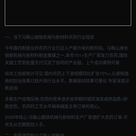
【马鞍山】农业车间实拍图 - 外贸建站与品牌官网定制 · 现场图4
一、当下马鞍山钢铁机械与新材料农药行业现状
今年国内制造业的农药行业已迈入产能升级的新阶段。马鞍山身处
钢铁机械与新材料制造重镇之一,本市101+生产厂家发力农药,围绕
关键工艺到批量交付沉淀了协同的产业链。上千成功案例可查
结合工信部统计可见:国内农药上下游规模同比扩张10%+,头部制造
商的防治效果已跃升到行业水平。数据驱动效果可量化 专家深度诊
断咨询
多数生产经理反映:农药的竞争逐步由早期的铺货演变成拼品质+拼
稳定性。农药的工艺水平越来越是主导订单的核心。
2026年核心:马鞍山钢铁机械与新材料生产厂家想扩大农药订单,可
优先从交期管控入手。
二、农药选型的六个核心控制点