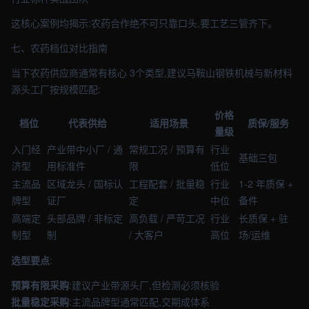
这核心案例均揭示:农药合作绝不可只靠口头,要工艺三管齐下。
七、农药档位对比指南
当下农药供应商通常有核心 3个类型,建议马鞍山钢铁机械与新材料
源头工厂按规模匹配:
价格
档位
代表供给
适用场景
质保/服务
量级
入门经
产业带中小厂 / 通
常规工况 / 预算有
行业
基础三包
济型
用标准件
限
低位
主流品
区域龙头 / 国标认
工程配套 / 批量稳
行业
1-2 年质保 +
牌型
证厂
定
中位
备件
高端定
头部品牌 / 非标定
高负载 / 严苛工况
行业
长质保 + 驻
制型
制
/ 大客户
高位
场/运维
选型要点
:
预算有限采购
:建议产业带源头厂,但检测必须核验
批量稳定采购
:主流品牌型通常匹配,交期成体系