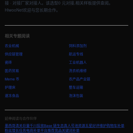
接 · 对接厂家对接人。该选型0 元对接,相关样板提供查阅。
HiwooNet欢迎与您长期合作。
相关专题阅读
农业机械
饲料添加剂
供应链管理
航运专线
瓷砖
工业机器人
医药贸易
洗衣机维修
Meme 币
农产品产业链
护理床
整车运输
速冻食品
泡沫包装
延伸阅读与合作伙伴
墨西哥清关
巨量千川投放
Base 链生态
真人号池资源
五星好评维护
购物车补单
粉丝增长任务
电商补单平台推荐
竞品关键词补单