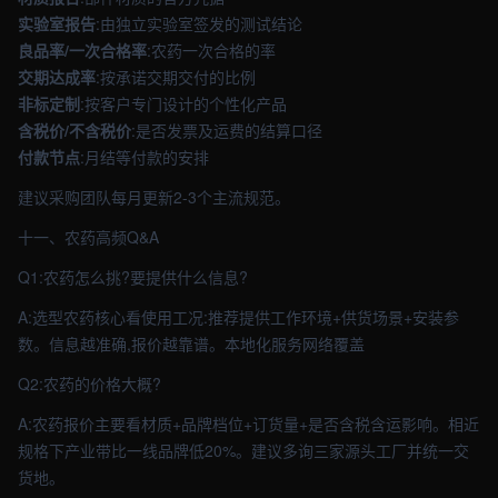
实验室报告
:由独立实验室签发的测试结论
良品率/一次合格率
:农药一次合格的率
交期达成率
:按承诺交期交付的比例
非标定制
:按客户专门设计的个性化产品
含税价/不含税价
:是否发票及运费的结算口径
付款节点
:月结等付款的安排
建议采购团队每月更新2-3个主流规范。
十一、农药高频Q&A
Q1:农药怎么挑?要提供什么信息?
A:选型农药核心看使用工况:推荐提供工作环境+供货场景+安装参
数。信息越准确,报价越靠谱。本地化服务网络覆盖
Q2:农药的价格大概?
A:农药报价主要看材质+品牌档位+订货量+是否含税含运影响。相近
规格下产业带比一线品牌低20%。建议多询三家源头工厂并统一交
货地。