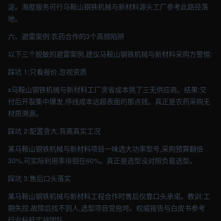
淀。海屋服务可行马鞍山钢铁机械与新材料源头工厂参考此路径落
地。
六、避雷案例:农药合作的3个高频陷阱
以下三个脱敏的避雷案例,建议马鞍山钢铁机械与新材料采购方警惕:
踩坑 1:只看报价,忽视资质
x马鞍山钢铁机械与新材料工厂贪省成本挑了三无供应商。结果:交
付后开裂集中爆发,停线成本远超表面的那点钱。真正是农药采购无
材质溯源。
踩坑 2:配置贪大,背离真实工况
某马鞍山钢铁机械与新材料项目一味选大功率型号,采购预算翻倍
30%,可实际利用率徘徊在60%。真正是选型没对照负载选型。
踩坑 3:售后口头落实
某马鞍山钢铁机械与新材料工程合作时售后仅靠口头承诺。教训:工
期失控,故障后找不到人,选型项目受拖垮。权威报告与白皮书参考
行业标杆实战团队