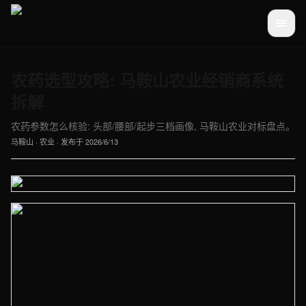
农药选型攻略: 马鞍山农业经销商系统
拆解
农药参数怎么核验: 头部/腰部/起步三档画像, 马鞍山农业对标盘点。
马鞍山
·
农业
· 发布于
2026/6/13
【马鞍山】农业车间实拍图 - 外贸建站与品牌官网定制