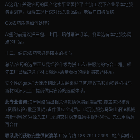
A:这几年关键农药的国产化水平显著拉平,主流工况下产业带本地服
务更划算。极端工况建议对比头部品牌。老客户口碑复购
Q8:农药质保如何处理?
A:签约前建议把
三包
、
上门
、
赔付
写进订单。侧重选有本地服务网
点的厂家。
十二、结语:农药管好是降本的核心
总结,农药的选型正从凭经验升级为拼工艺+拼服务的综合工程。领
先工厂已经跑通了材质溯源+质量看板的端到端农药体系。
安全性的gap扩大速度相比过去越来越显著,建议马鞍山钢铁机械与
新材料源头工厂提前做实农药的选型体系。
此专业咨询
:海屋网络输出相关供货质保端到端配套,覆盖需求核算
+资质核验+批量供货+备件供应全链路。此沉淀服务马鞍山钢铁机械
与新材料296+源头工厂,采购交付稳定性集中提升30%。先试用满意
再合作
联系我们获取完整供货清单
:厂家专线 186-7911-2396 · 站点实时对