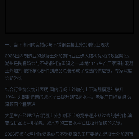
【潮州】建材车间实拍图 - 外贸建站与品牌官网定制 · 现场图4
一、当下潮州陶瓷婚纱与不锈钢混凝土外加剂行业现状
2026国内制造业的混凝土外加剂行业正步入结构优化的攻坚阶段。
潮州是陶瓷婚纱与不锈钢制造重镇之一,本地111+生产厂家深耕混凝
土外加剂,依托核心部件到成品总装形成了成熟的供应链。专家深度
诊断咨询
结合行业协会统计表明:国内混凝土外加剂上下游规模逐年攀升
10%+,头部制造商的减水率已提升到较高水平。老客户口碑复购 资
深顾问全程跟进
大量生产经理坦言:混凝土外加剂环节的竞争逐步从过去的拼价格演
变成拼品质+拼服务。减水剂的工艺水平往往拉开复购的关键。
2026度核心:潮州陶瓷婚纱与不锈钢源头工厂要抢占混凝土外加剂市