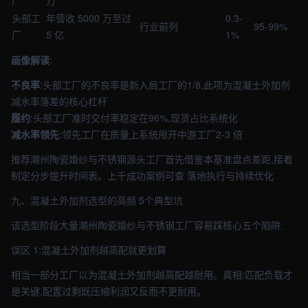
厂
万
头部工
年营收 5000 万至过
0.3-
行业前列
95-99%
厂
5 亿
1%
画像解读
:
不良率
:头部工厂的不良率是新入局工厂的1/8,此项为混凝土外加剂
减水率落差的核心杠杆
履约
:头部工厂准时交付率稳定在96%,现货占比系统化
减水率领先
:领先工厂在质量上系统甩开中游工厂2-3 倍
推荐潮州陶瓷婚纱与不锈钢源头工厂首先借鉴本基准盘点差距,接着
制定分步提升时间表。上千成功案例可查 落地执行与持续优化
九、混凝土外加剂选型的高频 5个典型坑
该选型阶段大量潮州陶瓷婚纱与不锈钢工厂容易踩核心五个陷阱:
误区 1:混凝土外加剂越高配就更划算
相当一部分工厂以为混凝土外加剂越高配越耐用。真相:匹配负载才
是关键,配置过剩既压缩利润又反而不更耐用。