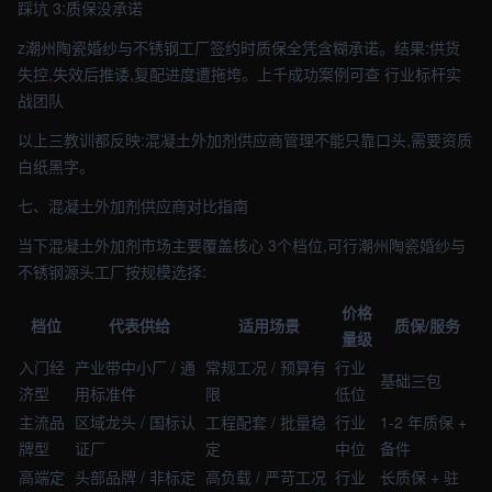
踩坑 3:质保没承诺
z潮州陶瓷婚纱与不锈钢工厂签约时质保全凭含糊承诺。结果:供货
失控,失效后推诿,复配进度遭拖垮。上千成功案例可查 行业标杆实
战团队
以上三教训都反映:混凝土外加剂供应商管理不能只靠口头,需要资质
白纸黑字。
七、混凝土外加剂供应商对比指南
当下混凝土外加剂市场主要覆盖核心 3个档位,可行潮州陶瓷婚纱与
不锈钢源头工厂按规模选择:
价格
档位
代表供给
适用场景
质保/服务
量级
入门经
产业带中小厂 / 通
常规工况 / 预算有
行业
基础三包
济型
用标准件
限
低位
主流品
区域龙头 / 国标认
工程配套 / 批量稳
行业
1-2 年质保 +
牌型
证厂
定
中位
备件
高端定
头部品牌 / 非标定
高负载 / 严苛工况
行业
长质保 + 驻