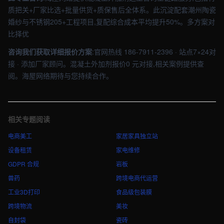
质把关+厂家比选+批量供货+质保售后全体系。此沉淀配套潮州陶瓷
婚纱与不锈钢205+工程项目,复配综合成本平均提升50%。多方案对
比择优
咨询我们获取详细报价方案
:官网热线 186-7911-2396 · 站点7×24对
接 · 添加厂家顾问。混凝土外加剂报价0 元对接,相关案例提供查
阅。海屋网络期待与您持续合作。
相关专题阅读
电商美工
家居家具独立站
设备租赁
家电维修
GDPR 合规
岩板
兽药
跨境电商代运营
工业3D打印
食品级包装膜
跨境物流
美妆
自封袋
瓷砖