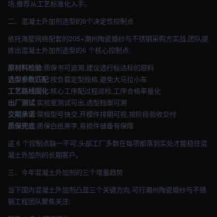
场,推荐从工艺标准化入手。
二、混凝土外加剂选型的6个决定性控制点
依托海屋网络配套的205+潮州陶瓷婚纱与不锈钢采购方实战,团队提
炼出混凝土外加剂选型的6 个核心控制点:
原材料检验
:质保书可追溯,建议选行标达标的原料
选型参数匹配
:按负载定型规格,避免大马拉小车
工艺路线固化
:核心工序配过程巡检,工序合格率量化
出厂测试
:实验室测试可出,选型档案可溯
交期承诺
:常规型号快交,开模件排期可视,按阶段验收交付
质保兜底
:质保白纸黑字,易损件储备有保障
这 6 个控制点缺一不可,头部工厂多数在每项都落到实处才能稳住混
凝土外加剂的长期客户。
三、今年混凝土外加剂的三个增量趋势
当下国内混凝土外加剂凸显三个关键方向,可行潮州陶瓷婚纱与不锈
钢工程团队聚焦关注: