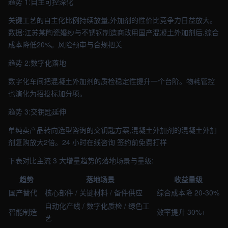
趋势 1:自主可控深化
关键工艺的自主化比例持续放量,外加剂的性价比竞争力日益放大。
数据:江苏某陶瓷婚纱与不锈钢制造商改用国产混凝土外加剂后,综合
成本降低20%。风险预审与合规把关
趋势 2:数字化落地
数字化车间把混凝土外加剂的质检稳定性提升一个台阶。物耗管控
也演化为招投标加分项。
趋势 3:交钥匙延伸
单纯卖产品转向选型咨询的交钥匙方案,混凝土外加剂的混凝土外加
剂复购放大2倍。24 小时在线咨询 签约前免费打样
下表对比主流 3 大增量趋势的落地场景与量级:
趋势
落地场景
收益量级
国产替代
核心部件 / 关键材料 / 备件供应
综合成本降 20-30%
自动化产线 / 数字化质检 / 绿色工
智能制造
效率提升 30%+
艺