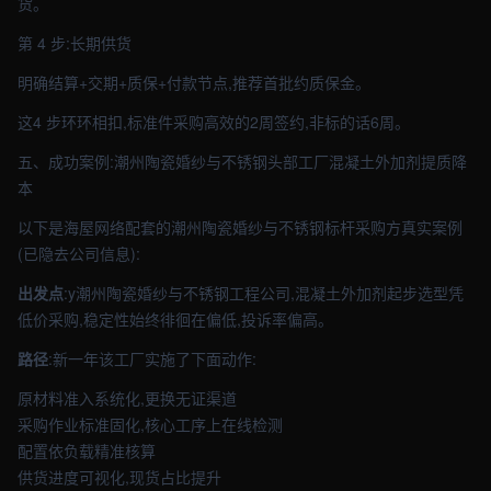
货。
第 4 步:长期供货
明确结算+交期+质保+付款节点,推荐首批约质保金。
这4 步环环相扣,标准件采购高效的2周签约,非标的话6周。
五、成功案例:潮州陶瓷婚纱与不锈钢头部工厂混凝土外加剂提质降
本
以下是海屋网络配套的潮州陶瓷婚纱与不锈钢标杆采购方真实案例
(已隐去公司信息):
出发点
:y潮州陶瓷婚纱与不锈钢工程公司,混凝土外加剂起步选型凭
低价采购,稳定性始终徘徊在偏低,投诉率偏高。
路径
:新一年该工厂实施了下面动作:
原材料准入系统化,更换无证渠道
采购作业标准固化,核心工序上在线检测
配置依负载精准核算
供货进度可视化,现货占比提升