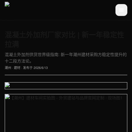
混凝土外加剂厂家对比 | 新一年稳定性
拉满
混凝土外加剂供货世界级指南: 新一年潮州建材采购方稳定性提升的
十二段方法论。
潮州
·
建材
· 发布于
2026/6/13
【潮州】建材车间实拍图 - 外贸建站与品牌官网定制