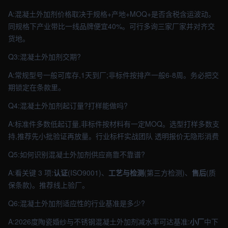
A:混凝土外加剂价格取决于规格+产地+MOQ+是否含税含运波动。
同规格下产业带比一线品牌便宜40%。可行多询三家厂家并对齐交
货地。
Q3:混凝土外加剂交期?
A:常规型号一般可库存,1天到厂;非标件按排产一般6-8周。务必把交
期锁定在条款里。
Q4:混凝土外加剂起订量?打样能做吗?
A:标准件多数低起订量,非标件按材料有一定MOQ。选型打样多数支
持,推荐先小批验证再放量。行业标杆实战团队 透明报价无隐形消费
Q5:如何识别混凝土外加剂供应商靠不靠谱?
A:看关键 3 项:
认证
(ISO9001)、
工艺与检测
(第三方检测)、
售后
(质
保条款)。推荐线上验厂。
Q6:混凝土外加剂适应性的行业基准是多少?
A:2026度陶瓷婚纱与不锈钢混凝土外加剂减水率可达基准:
小厂
中下