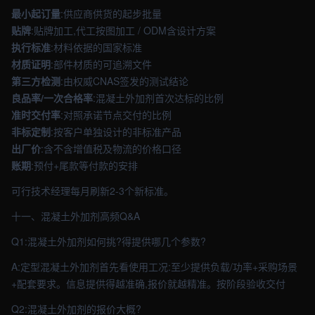
最小起订量
:供应商供货的起步批量
贴牌
:贴牌加工,代工按图加工 / ODM含设计方案
执行标准
:材料依据的国家标准
材质证明
:部件材质的可追溯文件
第三方检测
:由权威CNAS签发的测试结论
良品率/一次合格率
:混凝土外加剂首次达标的比例
准时交付率
:对照承诺节点交付的比例
非标定制
:按客户单独设计的非标准产品
出厂价
:含不含增值税及物流的价格口径
账期
:预付+尾款等付款的安排
可行技术经理每月刷新2-3个新标准。
十一、混凝土外加剂高频Q&A
Q1:混凝土外加剂如何挑?得提供哪几个参数?
A:定型混凝土外加剂首先看使用工况:至少提供负载/功率+采购场景
+配套要求。信息提供得越准确,报价就越精准。按阶段验收交付
Q2:混凝土外加剂的报价大概?