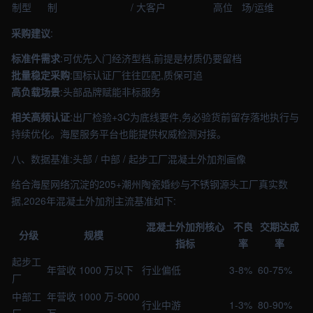
制型
制
/ 大客户
高位
场/运维
采购建议
:
标准件需求
:可优先入门经济型档,前提是材质仍要留档
批量稳定采购
:国标认证厂往往匹配,质保可追
高负载场景
:头部品牌赋能非标服务
相关高频认证
:出厂检验+3C为底线要件,务必验货前留存落地执行与
持续优化。海屋服务平台也能提供权威检测对接。
八、数据基准:头部 / 中部 / 起步工厂混凝土外加剂画像
结合海屋网络沉淀的205+潮州陶瓷婚纱与不锈钢源头工厂真实数
据,2026年混凝土外加剂主流基准如下:
混凝土外加剂核心
不良
交期达成
分级
规模
指标
率
率
起步工
年营收 1000 万以下
行业偏低
3-8%
60-75%
厂
中部工
年营收 1000 万-5000
行业中游
1-3%
80-90%