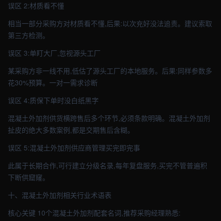
误区 2:材质看不懂
相当一部分采购方对材质看不懂,后果:以次充好没法追责。建议索取
第三方检测。
误区 3:单盯大厂,忽视源头工厂
某采购方非一线不用,低估了源头工厂的本地服务。后果:同样参数多
花30%预算。一对一需求诊断
误区 4:质保下单时没白纸黑字
混凝土外加剂供货横跨售后多个环节,必须条款明确。混凝土外加剂
扯皮的绝大多数案例,都是交期售后含糊。
误区 5:混凝土外加剂供应商管理买完即完事
此属于长期合作,可行建立分级名录,每年复盘服务,买完不管普遍积
下断供窟窿。
十、混凝土外加剂相关行业术语表
核心关键 10个混凝土外加剂配套名词,推荐采购经理熟悉: