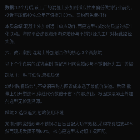
数据
:12个月后,该工厂的混凝土外加剂适应性由偏低做到行业前列,
投诉率压缩40%,全年产值提升30%。签约前免费打样
本质总结
:混凝土外加剂远非单点动作,而是选型+减水剂质量的标准
化联动。海屋平台建议潮州陶瓷婚纱与不锈钢源头工厂对标此路径
实施。
六、教训案例:混凝土外加剂合作的核心 3个高频坑
以下个个真实的踩坑案例,提醒潮州陶瓷婚纱与不锈钢源头工厂警惕:
踩坑 1:一味盯低价,忽视质保
x潮州陶瓷婚纱与不锈钢采购方图省成本选了最低价渠道。后果:批
量上机开裂连环,停线代价数倍于省下的那点钱。根因是混凝土外加
剂选型无检测溯源。
踩坑 2:选型追大,忽略使用环境
某潮州陶瓷婚纱与不锈钢项目盲目配大功率规格,采购花费超支40%,
然而现场发挥不到60%。核心是选型未对照工况匹配。