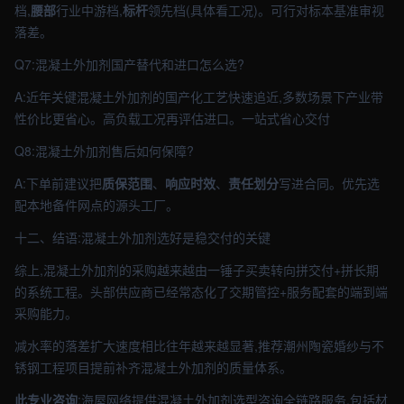
档,
腰部
行业中游档,
标杆
领先档(具体看工况)。可行对标本基准审视
落差。
Q7:混凝土外加剂国产替代和进口怎么选?
A:近年关键混凝土外加剂的国产化工艺快速追近,多数场景下产业带
性价比更省心。高负载工况再评估进口。一站式省心交付
Q8:混凝土外加剂售后如何保障?
A:下单前建议把
质保范围
、
响应时效
、
责任划分
写进合同。优先选
配本地备件网点的源头工厂。
十二、结语:混凝土外加剂选好是稳交付的关键
综上,混凝土外加剂的采购越来越由一锤子买卖转向拼交付+拼长期
的系统工程。头部供应商已经常态化了交期管控+服务配套的端到端
采购能力。
减水率的落差扩大速度相比往年越来越显著,推荐潮州陶瓷婚纱与不
锈钢工程项目提前补齐混凝土外加剂的质量体系。
此专业咨询
:海屋网络提供混凝土外加剂选型咨询全链路服务,包括材