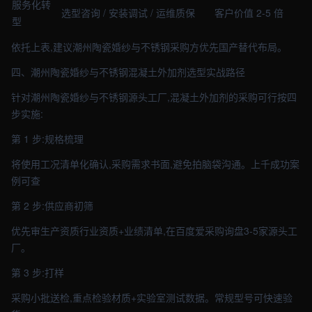
服务化转
选型咨询 / 安装调试 / 运维质保
客户价值 2-5 倍
型
依托上表,建议潮州陶瓷婚纱与不锈钢采购方优先国产替代布局。
四、潮州陶瓷婚纱与不锈钢混凝土外加剂选型实战路径
针对潮州陶瓷婚纱与不锈钢源头工厂,混凝土外加剂的采购可行按四
步实施:
第 1 步:规格梳理
将使用工况清单化确认,采购需求书面,避免拍脑袋沟通。上千成功案
例可查
第 2 步:供应商初筛
优先审生产资质行业资质+业绩清单,在百度爱采购询盘3-5家源头工
厂。
第 3 步:打样
采购小批送检,重点检验材质+实验室测试数据。常规型号可快速验