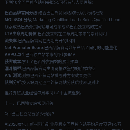
下列10个巴西独立站相关概念,可行参与人员理解:
巴西品牌官网分级
:结合巴西外贸网站的行为打标的框架
MQL/SQL分级
:Marketing Qualified Lead / Sales Qualified Lead,
线索成熟巴西外贸网站与可成单成熟巴西独立站的定义
LTV生命周期价值
:巴西独立站在生命周期带来的累计利润
流失率
:巴西品牌官网在周期离开的比例
Net Promoter Score
:巴西品牌官网介绍产品至同行的可能量化
ARPU
:单个巴西独立站带来的平均GMV
获客成本
:拿1 个巴西外贸网站的累计预算
漏斗模型
:巴西品牌官网由浏览抵达签约的阶梯路径
A/B 测试
:对照巴西外贸网站看哪种方案效果更优
队列分析
:按入站周期巴西外贸网站分队后续表现对比
推荐外贸从业经理每月学习1-2个主流框架。
十一、巴西独立站常见问答
Q1:巴西独立站要多少预算?
A:2026度化工新材料与硅业品牌商巴西独立站平均月度预算1-5万