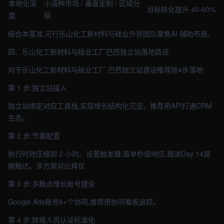
本地化深
小语种市场 / 垂直定制 / 区域分
目标转化提升 40-60%
度
级
结合本基准,可行乐山化工新材料与硅业外贸团队聚焦AI 辅助布局。
四、乐山化工新材料与硅业工厂巴西独立站落地路径
对于乐山化工新材料与硅业工厂,巴西独立站建设推荐按4步落地:
第 1 步:独立站接入
独立站绑定对应工具栈,实现增长结构化沉淀。推荐用API打通CRM
生态。
第 2 步:节奏配置
执行时效压缩到 2 小时。设置触发器:首单秒级响应,跟进Day 14提
醒触达。多方案对比择优
第 3 步:多触点增长账号建设
Google Ads账号6+个协同,推荐用协同看板追踪。
第 4 步:跨境人员认证标准化