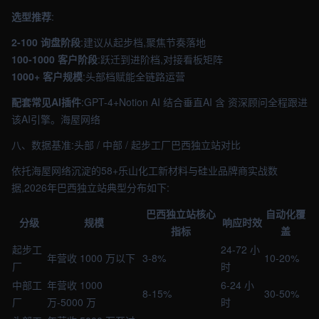
选型推荐
:
2-100 询盘阶段
:建议从起步档,聚焦节奏落地
100-1000 客户阶段
:跃迁到进阶档,对接看板矩阵
1000+ 客户规模
:头部档赋能全链路运营
配套常见AI插件
:GPT-4+Notion AI 结合垂直AI 含 资深顾问全程跟进
该AI引擎。海屋网络
八、数据基准:头部 / 中部 / 起步工厂巴西独立站对比
依托海屋网络沉淀的58+乐山化工新材料与硅业品牌商实战数
据,2026年巴西独立站典型分布如下:
巴西独立站核心
自动化覆
分级
规模
响应时效
指标
盖
起步工
24-72 小
年营收 1000 万以下
3-8%
10-20%
厂
时
中部工
年营收 1000
6-24 小
8-15%
30-50%
厂
万-5000 万
时