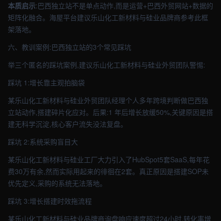
本质启示
:巴西独立站不是单点动作,而是运营+巴西外贸网站+数据的
矩阵化融合。海屋平台建议乐山化工新材料与硅业品牌商参考此框
架落地。
六、教训案例:巴西独立站的3个常见踩坑
举三个匿名的踩坑案例,建议乐山化工新材料与硅业外贸团队警惕:
踩坑 1:增长靠主观拍脑袋
某乐山化工新材料与硅业外贸团队经理个人多年跨境判断做巴西独
立站动作,搭建碎片化应对。后果:1 年后增长放缓50%,关键原因是搭
建无科学沉淀,核心客户流失没法复盘。
踩坑 2:系统采购盲目大
某乐山化工新材料与硅业工厂大力引入了HubSpot5套SaaS,每年花
费30万有余,然而实际用起来的徘徊在2套。真正原因是搭建SOP未
优先定义,采购的系统无法落地。
踩坑 3:增长搭建时效拖流程
某乐山化工新材料与硅业品牌商询盘响应速度超过24小时,转化率增