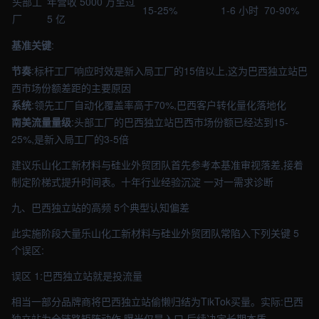
头部工
年营收 5000 万至过
15-25%
1-6 小时
70-90%
厂
5 亿
基准关键
:
节奏
:标杆工厂响应时效是新入局工厂的15倍以上,这为巴西独立站巴
西市场份额差距的主要原因
系统
:领先工厂自动化覆盖率高于70%,巴西客户转化量化落地化
南美流量量级
:头部工厂的巴西独立站巴西市场份额已经达到15-
25%,是新入局工厂的3-5倍
建议乐山化工新材料与硅业外贸团队首先参考本基准审视落差,接着
制定阶梯式提升时间表。十年行业经验沉淀 一对一需求诊断
九、巴西独立站的高频 5个典型认知偏差
此实施阶段大量乐山化工新材料与硅业外贸团队常陷入下列关键 5
个误区:
误区 1:巴西独立站就是投流量
相当一部分品牌商将巴西独立站偷懒归结为TikTok买量。实际:巴西
独立站为全链路矩阵动作,曝光仅是入口,后续决定长期本质。