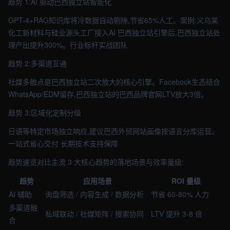
趋势 1:AI 驱动巴西独立站智能化
GPT-4+RAG知识库将冷数据自动剔除,节省65%人工。案例:义乌某
化工新材料与硅业源头工厂接入AI 巴西独立站引擎后,巴西独立站处
理产出提升300%。行业标杆实战团队
趋势 2:多渠道互通
社媒多触点是巴西独立站二次放大的核心引擎。Facebook生态结合
WhatsApp/EDM留存,巴西独立站的巴西品牌官网LTV放大3倍。
趋势 3:区域化定制分级
日语等特定市场独立响应,建议巴西外贸网站画像按语言分库运营。
一站式省心交付 长期技术支持保障
趋势速览对比主流 3 大核心趋势的落地场景与效率量级:
趋势
应用场景
ROI 量级
AI 辅助
询盘筛选 / 内容生成 / 数据分析
节省 60-80% 人力
多渠道融
私域联动 / 社媒矩阵 / 搜索协同
LTV 提升 3-8 倍
合