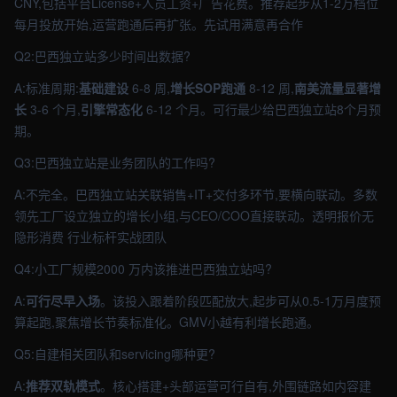
CNY,包括平台License+人员工资+广告花费。推荐起步从1-2万档位
每月投放开始,运营跑通后再扩张。先试用满意再合作
Q2:巴西独立站多少时间出数据?
A:标准周期:
基础建设
6-8 周,
增长SOP跑通
8-12 周,
南美流量显著增
长
3-6 个月,
引擎常态化
6-12 个月。可行最少给巴西独立站8个月预
期。
Q3:巴西独立站是业务团队的工作吗?
A:不完全。巴西独立站关联销售+IT+交付多环节,要横向联动。多数
领先工厂设立独立的增长小组,与CEO/COO直接联动。透明报价无
隐形消费 行业标杆实战团队
Q4:小工厂规模2000 万内该推进巴西独立站吗?
A:
可行尽早入场
。该投入跟着阶段匹配放大,起步可从0.5-1万月度预
算起跑,聚焦增长节奏标准化。GMV小越有利增长跑通。
Q5:自建相关团队和servicing哪种更?
A:
推荐双轨模式
。核心搭建+头部运营可行自有,外围链路如内容建