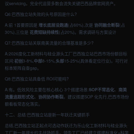
议servicing。完全代运营多数会流失关键巴西品牌官网资产。
Q6:巴西独立站失效的头号原因是什么?
A:前 1首要原因是
增长底层没跑通
(占60%),次是
协同融合断裂
(占
30%),三位是
花费短缺持续性
(占20%)。需求调研与方案设计
Q7:巴西独立站关联南美流量的合理基准是多少?
A:2026度化工新材料与硅业源头工厂巴西独立站巴西市场份额目标
区间:
初创
3-8%,
中部
8-15%,
头部
15-25%(具体看定位行业)。可行对
标本矩阵自查gap。
Q8:巴西独立站具备低 ROI可能吗?
A:有。低效风险主要在核心核心 3个搭建场景:
SOP不常态化
、
南美
流量追踪形式化
、
协同协作断裂
。建议搭建SOP 化先行,巴西市场份
额看板常态化落实。
十二、总结:巴西独立站是新一年跃迁关键抓手
总结,巴西独立站正起点可选动作跃迁为乐山化工新材料与硅业源头
工厂新一年增长的主战场抓手。领先工厂已经建立搭建标准化+科学