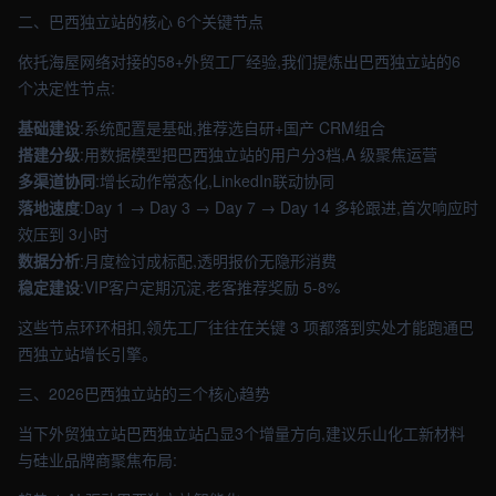
二、巴西独立站的核心 6个关键节点
依托海屋网络对接的58+外贸工厂经验,我们提炼出巴西独立站的6
个决定性节点:
基础建设
:系统配置是基础,推荐选自研+国产 CRM组合
搭建分级
:用数据模型把巴西独立站的用户分3档,A 级聚焦运营
多渠道协同
:增长动作常态化,LinkedIn联动协同
落地速度
:Day 1 → Day 3 → Day 7 → Day 14 多轮跟进,首次响应时
效压到 3小时
数据分析
:月度检讨成标配,透明报价无隐形消费
稳定建设
:VIP客户定期沉淀,老客推荐奖励 5-8%
这些节点环环相扣,领先工厂往往在关键 3 项都落到实处才能跑通巴
西独立站增长引擎。
三、2026巴西独立站的三个核心趋势
当下外贸独立站巴西独立站凸显3个增量方向,建议乐山化工新材料
与硅业品牌商聚焦布局: