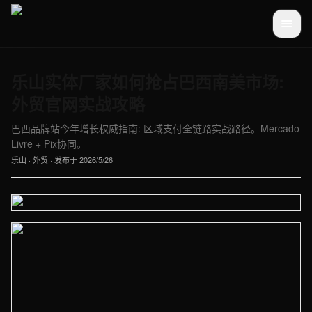
乐山实体厂家如何抢占巴西南美市场:
外贸官网实战攻略
巴西品牌站今年增长权威指南: 区域支付全链路实战路径。Mercado
Livre + Pix协同。
乐山
·
外贸
· 发布于
2026/5/26
【乐山】外贸车间实拍图 - 外贸建站与品牌官网定制