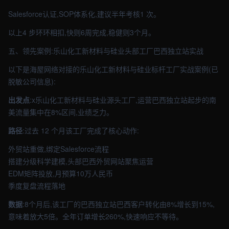
Salesforce认证,SOP体系化,建议半年考核1 次。
以上4 步环环相扣,快则6周完成,稳健则3个月。
五、领先案例:乐山化工新材料与硅业头部工厂巴西独立站实战
以下是海屋网络对接的乐山化工新材料与硅业标杆工厂实战案例(已
脱敏公司信息):
出发点
:x乐山化工新材料与硅业源头工厂,运营巴西独立站起步的南
美流量集中在8%区间,业绩乏力。
路径
:过去 12 个月该工厂完成了核心动作:
外贸站重做,绑定Salesforce流程
搭建分级科学建模,头部巴西外贸网站聚焦运营
EDM矩阵投放,月预算10万人民币
季度复盘流程落地
数据
:8个月后,该工厂的巴西独立站巴西客户转化由8%增长到15%,
意味着放大5倍。全年订单增长260%,快速响应不等待。