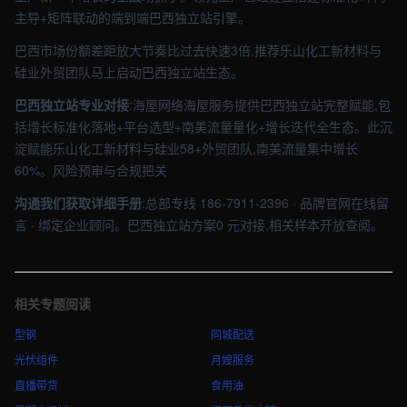
主导+矩阵联动的端到端巴西独立站引擎。
巴西市场份额差距放大节奏比过去快速3倍,推荐乐山化工新材料与
硅业外贸团队马上启动巴西独立站生态。
巴西独立站专业对接
:海屋网络海屋服务提供巴西独立站完整赋能,包
括增长标准化落地+平台选型+南美流量量化+增长迭代全生态。此沉
淀赋能乐山化工新材料与硅业58+外贸团队,南美流量集中增长
60%。风险预审与合规把关
沟通我们获取详细手册
:总部专线 186-7911-2396 · 品牌官网在线留
言 · 绑定企业顾问。巴西独立站方案0 元对接,相关样本开放查阅。
相关专题阅读
型钢
同城配送
光伏组件
月嫂服务
直播带货
食用油