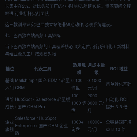
长集中在2%。对比头部工厂的4小时响应,差距40倍。资深顾问全程
跟进 行业标杆实战团队
这三教训都证实:巴西独立站绝非短期动作,必须系统建设。
七、巴西独立站高频工具矩阵
当下巴西独立站高频的工具覆盖核心 3大定位,可行乐山化工新材料
与硅业源头工厂按规模对接:
适用规
月成本量
档位
代表工具
ROI 增益
模
级
基础
Mailchimp / 国产 EDM / 轻量
0-100
0-1000
首单转化基础
入门
CRM
询盘
元/月
100-
2000-
进阶
HubSpot / Salesforce 轻量版
自动化 ROI
1000 询
8000 元/
成长
/ 国产 CRM Pro
提升 3-5 倍
盘
月
Salesforce / HubSpot
企业
1000+
10000+
全链路矩阵增
Enterprise / 国产 CRM 企业
旗舰
询盘
元/月
益 8-10 倍
版