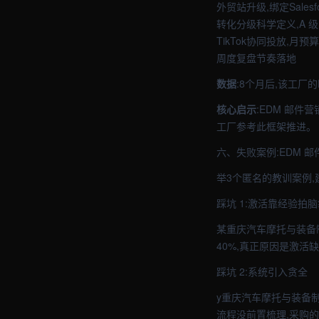
外贸站升级,绑定Salesf
转化分级科学定义,A 
TikTok协同投放,月预
周度复盘节奏落地
数据
:8个月后,该工厂
核心启示
:EDM 邮
工厂参考此框架推进。
六、失败案例:EDM 
举3个匿名的教训案例
踩坑 1:激活靠经验拍脑
某重庆汽车摩托与装备制
40%,真正原因是激活
踩坑 2:系统引入贪全
y重庆汽车摩托与装备制
流程没前置梳理,采购