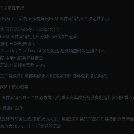
6个决定性节点
+出海工厂实战,专家提炼出EDM 邮件营销的6 个决定性节点:
,可行选Shopify+HubSpot组合
EDM 邮件营销的用户分3档,头部独立运营
准化,EDM矩阵协同
Day 3 → Day 7 → Day 14 多轮触达,起点响应时效压到 3小时
标配,本地化服务网络覆盖
沉淀,存量裂变奖励 5-8%
工厂普遍在6 项都系统化才能跑稳EDM 邮件营销增长系统。
销的3个核心趋势
DM 邮件营销凸显三个核心方向,可行重庆汽车摩托与装备制造外贸团队重点
 邮件营销自动化
低效环节前置过滤,压缩65%人工。数据:深圳某汽车摩托与装备制造品牌商接
效放大400%。十年行业经验沉淀