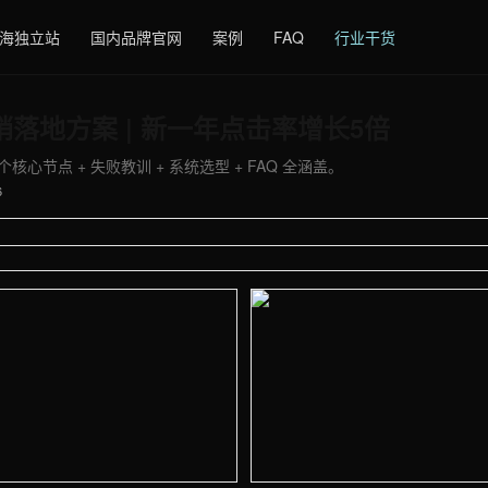
海独立站
国内品牌官网
案例
FAQ
行业干货
销落地方案 | 新一年点击率增长5倍
核心节点 + 失败教训 + 系统选型 + FAQ 全涵盖。
6
 - 外贸建站与品牌官网定制