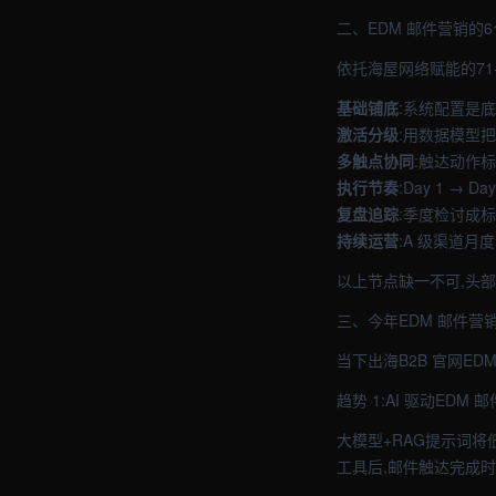
二、EDM 邮件营销的
依托海屋网络赋能的71
基础铺底
:系统配置是底线
激活分级
:用数据模型把
多触点协同
:触达动作标
执行节奏
:Day 1 → 
复盘追踪
:季度检讨成
持续运营
:A 级渠道月度
以上节点缺一不可,头部
三、今年EDM 邮件营
当下出海B2B 官网E
趋势 1:AI 驱动EDM
大模型+RAG提示词将
工具后,邮件触达完成时