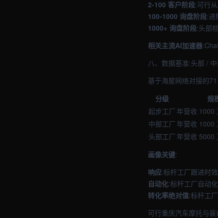
2-100 客户阶段
:可行
100-1000 询盘阶段
:
1000+ 询盘阶段
:头部
相关主流AI加速器
:Ch
八、数据基准:头部 / 中
基于海屋网络对接的71
分级
规
起步工厂
年营收 1000
中部工厂
年营收 1000 
头部工厂
年营收 5000
画像关键
:
响应
:标杆工厂跟进时效
自动化
:标杆工厂自动化
转化率绝对值
:标杆工厂
可行重庆汽车摩托与装