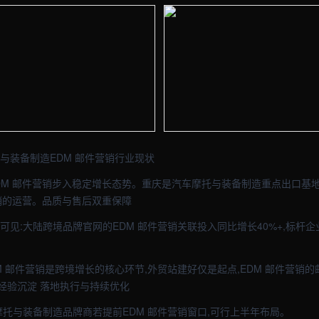
- 外贸建站与品牌官网定制 · 现场图1
【重庆】外贸车间实拍图 - 外贸建站
- 外贸建站与品牌官网定制 · 现场图3
【重庆】外贸车间实拍图 - 外贸建站
托与装备制造EDM 邮件营销行业现状
M 邮件营销步入稳定增长态势。重庆是汽车摩托与装备制造重点出口基地之
营销的运营。品质与售后双重保障
告可见:大陆跨境品牌官网的EDM 邮件营销关联投入同比增长40%+,标杆企
M 邮件营销是跨境增长的核心环节,外贸站建好仅是起点,EDM 邮件营销
经验沉淀 落地执行与持续优化
车摩托与装备制造品牌商若提前EDM 邮件营销窗口,可行上半年布局。