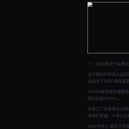
【重庆】外贸车间实拍图 
【重庆】外贸车间实拍图 
一、2026重庆汽车摩
当下国内外贸独立站ED
业加大了EDM 邮件
从2024商务部权威报
率已经提升50%+。
多数工厂老板表示:ED
成单的关键。十年行业
2026年核心:重庆汽