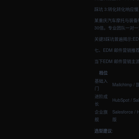
踩坑 3:转化转化响应
某重庆汽车摩托与装备
30倍。专业团队一对一
关键3踩坑普遍揭示:E
七、EDM 邮件营销推
当下EDM 邮件营销主
档位
基础入
Mailchimp 
门
进阶成
HubSpot / S
长
企业旗
Salesforce 
舰
版
选型建议
: