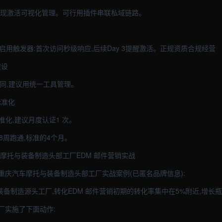
实现激活可视化管理。可行用插件串联私域链路。
。启用触发器:首次访问秒级响应,后续Day 3提醒激活。正规资质合规经营
建设
+个协同,建议用统一工具管理。
标准化
术标准化,建议月度认证1 次。
8周跑通,标准的4个月。
摩托与装备制造头部工厂EDM 邮件营销实战
重庆汽车摩托与装备制造头部工厂实战案例(已匿名品牌信息):
装备制造源头工厂,转化EDM 邮件营销初期的转化率集中在5%附近,增长
工厂实施了下面动作: