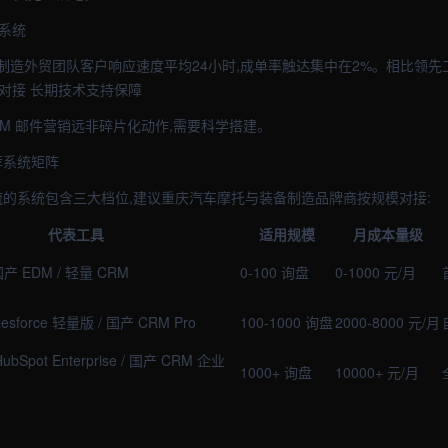
慢系统
制造外贸团队客户响应速度平均24小时,成单率触达集中在2%。相比领先
对接 长期技术支持保障
DM 邮件营销远非碎片化动作,需要科学搭建。
荐系统矩阵
流的系统包含三大档位,建议重庆汽车摩托与装备制造品牌商按规模对接:
代表工具
适用规模
月成本量级
/ 国产 EDM / 轻量 CRM
0-100 询盘
0-1000 元/月
alesforce 轻量版 / 国产 CRM Pro
100-1000 询盘
2000-8000 元/月
/ HubSpot Enterprise / 国产 CRM 企业
1000+ 询盘
10000+ 元/月