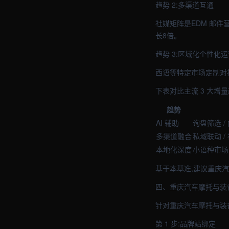
趋势 2:多渠道互通
社媒矩阵是EDM 邮件营
长8倍。
趋势 3:区域化个性化运
西语等特定市场定制对
下表对比主流 3 大增
趋势
AI 辅助
询盘筛选 /
多渠道融合
私域联动 /
本地化深度
小语种市场 
基于本基准,建议重庆
四、重庆汽车摩托与装
针对重庆汽车摩托与装备
第 1 步:品牌站绑定