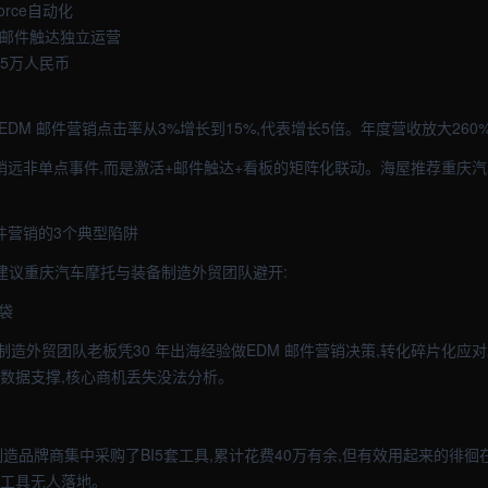
orce自动化
级邮件触达独立运营
算5万人民币
的EDM 邮件营销点击率从3%增长到15%,代表增长5倍。年度营收放大26
件营销远非单点事件,而是激活+邮件触达+看板的矩阵化联动。海屋推荐重庆
邮件营销的3个典型陷阱
,建议重庆汽车摩托与装备制造外贸团队避开:
袋
造外贸团队老板凭30 年出海经验做EDM 邮件营销决策,转化碎片化应对
缺数据支撑,核心商机丢失没法分析。
造品牌商集中采购了BI5套工具,累计花费40万有余,但有效用起来的徘徊
的工具无人落地。