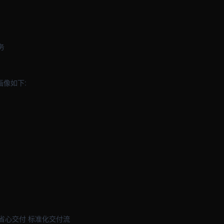
务
画像如下:
省心交付 标准化交付流