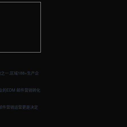
与品牌官网定制 · 现场图2
与品牌官网定制 · 现场图4
一,区域188+生产企
业的EDM 邮件营销转化
的邮件营销运营更是决定