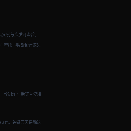
0%,案例与资质可查验。
汽车摩托与装备制造源头
。教训:1 年后订单停滞
在3套。关键原因是触达