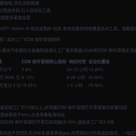
从基础档,优先流程跑通
进阶到成长档,引入自动化工具
档赋能多渠道运营
atGPT+Notion AI 结合定制AI 包含 本地化服务网络覆盖此AI工具。海屋服
部 / 起步工厂EDM 邮件营销矩阵
+重庆汽车摩托与装备制造源头工厂真实数据,2026年EDM 邮件营销主流
模
EDM 邮件营销核心指标
响应时效
自动化覆盖
 万以下
3-8%
24-72 小时
10-20%
万-5000 万
8-15%
6-24 小时
30-50%
 万至过 5 亿
15-25%
1-6 小时
70-90%
是初创工厂的10倍以上,此项属EDM 邮件营销打开率落差的首要动因
落地率高于80%,点击率看板落地化
的EDM 邮件营销打开率已经突破25-30%,是起步工厂的3-5倍
备制造外贸团队先对标本基准审视gap,进而规划分阶段追赶路径。一站式