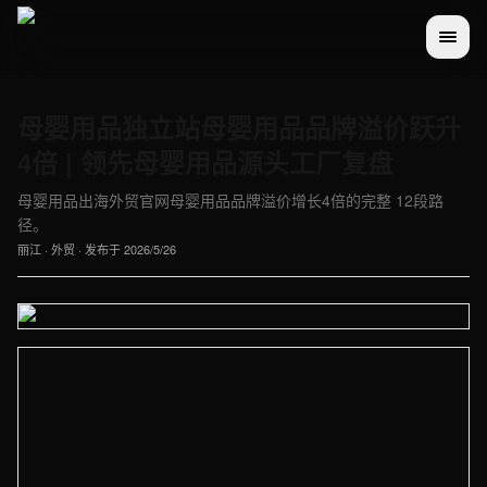
母婴用品独立站母婴用品品牌溢价跃升
4倍 | 领先母婴用品源头工厂复盘
母婴用品出海外贸官网母婴用品品牌溢价增长4倍的完整 12段路
径。
丽江
·
外贸
· 发布于
2026/5/26
【丽江】外贸车间实拍图 - 外贸建站与品牌官网定制