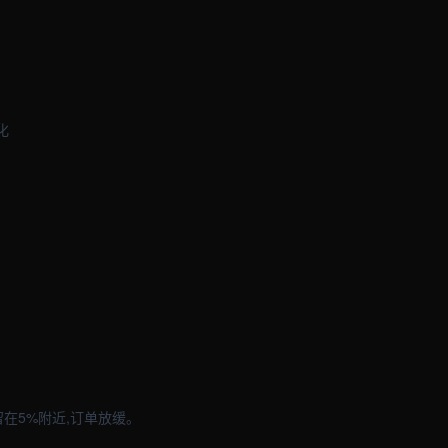
化
在5%附近,订单放缓。