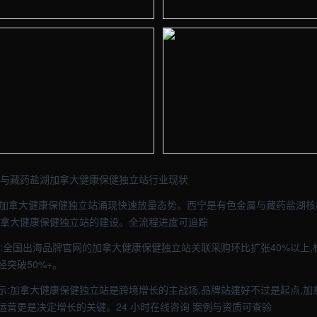
- 外贸建站与品牌官网定制 · 现场图1
【西宁】外贸车间实拍图 - 外贸建站
- 外贸建站与品牌官网定制 · 现场图3
【西宁】外贸车间实拍图 - 外贸建站
金属与藏药盐湖加拿大健康保健独立站行业现状
平台加拿大健康保健独立站涌现快速放量态势。西宁是有色金属与藏药盐湖核
了加拿大健康保健独立站的建设。全流程进度可追踪
见:全国出海品牌官网的加拿大健康保健独立站关联采购环比扩张40%以上
突破50%+。
示:加拿大健康保健独立站是跨境增长的主战场,品牌站建好不过是起点,加
运营更是决定增长的关键。24 小时在线咨询 案例与资质可查验