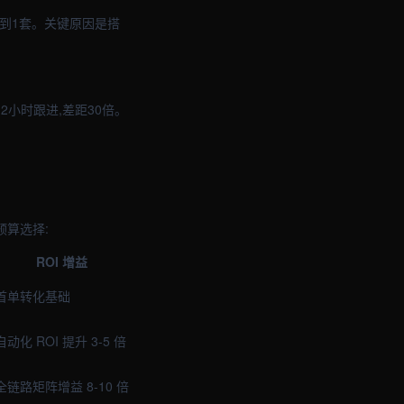
不到1套。关键原因是搭
小时跟进,差距30倍。
预算选择:
ROI 增益
首单转化基础
自动化 ROI 提升 3-5 倍
全链路矩阵增益 8-10 倍