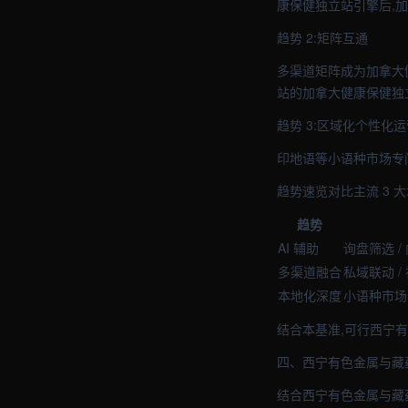
康保健独立站引擎后,
趋势 2:矩阵互通
多渠道矩阵成为加拿大健
站的加拿大健康保健独
趋势 3:区域化个性化运
印地语等小语种市场专
趋势速览对比主流 3 
趋势
AI 辅助
询盘筛选 /
多渠道融合
私域联动 /
本地化深度
小语种市场 
结合本基准,可行西宁有
四、西宁有色金属与藏
结合西宁有色金属与藏