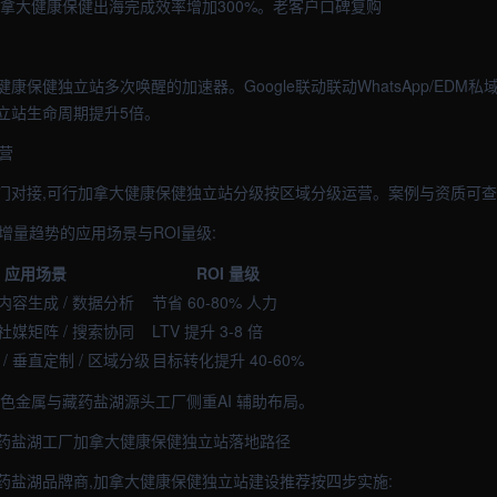
加拿大健康保健出海完成效率增加300%。老客户口碑复购
康保健独立站多次唤醒的加速器。Google联动联动WhatsApp/EDM私
立站生命周期提升5倍。
营
门对接,可行加拿大健康保健独立站分级按区域分级运营。案例与资质可查
大增量趋势的应用场景与ROI量级:
应用场景
ROI 量级
 内容生成 / 数据分析
节省 60-80% 人力
 社媒矩阵 / 搜索协同
LTV 提升 3-8 倍
/ 垂直定制 / 区域分级
目标转化提升 40-60%
色金属与藏药盐湖源头工厂侧重AI 辅助布局。
药盐湖工厂加拿大健康保健独立站落地路径
药盐湖品牌商,加拿大健康保健独立站建设推荐按四步实施: