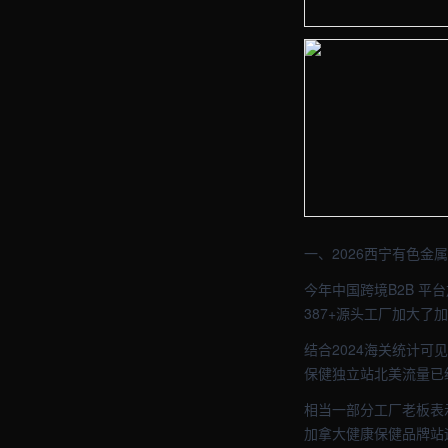
【西宁】外贸车间实拍图 
【西宁】外贸车间实拍图 
一、2026西宁有色
今年中国跨境B2B 
387+源头工厂加大
结合2024海关统计可
保健独立站北美流量已经
相当一部分工厂老板表
加拿大健康保健品牌站