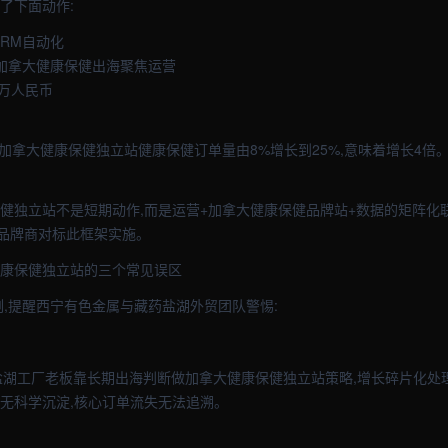
了下面动作:
CRM自动化
P加拿大健康保健出海聚焦运营
8万人民币
的加拿大健康保健独立站健康保健订单量由8%增长到25%,意味着增长4倍。
保健独立站不是短期动作,而是运营+加拿大健康保健品牌站+数据的矩阵化
品牌商对标此框架实施。
健康保健独立站的三个常见误区
例,提醒西宁有色金属与藏药盐湖外贸团队警惕:
盐湖工厂老板靠长期出海判断做加拿大健康保健独立站策略,增长碎片化处理
建无科学沉淀,核心订单流失无法追溯。