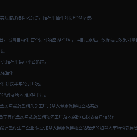
,实现搭建结构化沉淀。推荐用插件对接EDM系统。
作日。设置自动化:首单即时响应,续单Day 14自动跟进。数据驱动效果可量
建设
+个联动,推荐用集中平台追踪。
证标准化
体系化,建议半年轮训1 次。
速的6周落地,标准的4个月。
色金属与藏药盐湖头部工厂加拿大健康保健独立站实战
西宁有色金属与藏药盐湖领先工厂落地案例(已隐去客户信息):
与藏药盐湖生产企业,运营加拿大健康保健独立站起步的加拿大市场份额停留