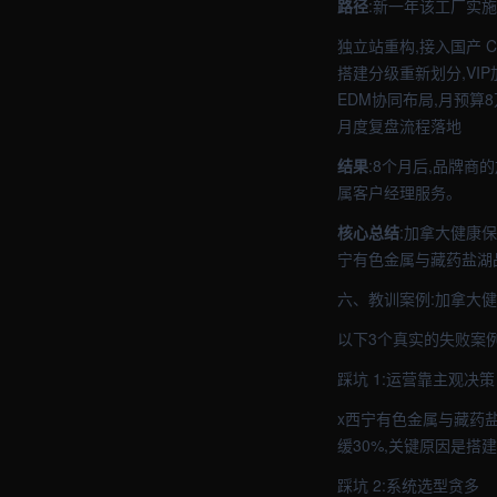
路径
:新一年该工厂实施
独立站重构,接入国产 
搭建分级重新划分,VI
EDM协同布局,月预算
月度复盘流程落地
结果
:8个月后,品牌商
属客户经理服务。
核心总结
:加拿大健康
宁有色金属与藏药盐湖
六、教训案例:加拿大
以下3个真实的失败案
踩坑 1:运营靠主观决策
x西宁有色金属与藏药
缓30%,关键原因是搭
踩坑 2:系统选型贪多