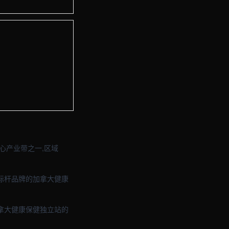
与品牌官网定制 · 现场图2
与品牌官网定制 · 现场图4
心产业带之一,区域
,标杆品牌的加拿大健康
拿大健康保健独立站的