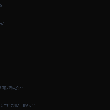
场。
点:
贸团队聚焦投入:
头工厂启用AI 加拿大健