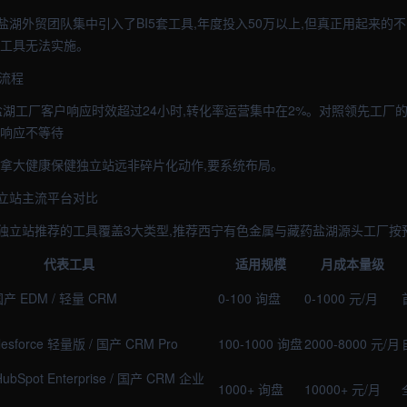
湖外贸团队集中引入了BI5套工具,年度投入50万以上,但真正用起来的
的工具无法实施。
慢流程
湖工厂客户响应时效超过24小时,转化率运营集中在2%。对照领先工厂的2
速响应不等待
加拿大健康保健独立站远非碎片化动作,要系统布局。
立站主流平台对比
独立站推荐的工具覆盖3大类型,推荐西宁有色金属与藏药盐湖源头工厂按
代表工具
适用规模
月成本量级
/ 国产 EDM / 轻量 CRM
0-100 询盘
0-1000 元/月
alesforce 轻量版 / 国产 CRM Pro
100-1000 询盘
2000-8000 元/月
/ HubSpot Enterprise / 国产 CRM 企业
1000+ 询盘
10000+ 元/月