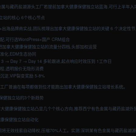
色金属与藏药盐湖源头工厂若提前加拿大健康保健独立站蓝海,可行上半年入
立站的核心 6个核心节点
+出海品牌商实战,团队梳理出加拿大健康保健独立站的关键 6 个决定性节
,可行选WordPress+国产 CRM组合
画像把加拿大健康保健独立站的流量分四档,头部加权运营
准化,EDM生态协同
Day 3 → Day 7 → Day 14 多轮跟进,起点响应时效压到 1工作日
流程,透明报价无隐形消费
淀,VIP裂变奖励 5-8%
部工厂普遍在每项都做到位才能跑出加拿大健康保健独立站增长系统。
保健独立站的3个新趋势
网加拿大健康保健独立站凸显几个个核心方向,推荐西宁有色金属与藏药盐湖外
大健康保健独立站自动化
词将无效线索自动降权,压缩70%人工。实测:深圳某有色金属与藏药盐湖源