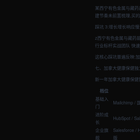
某西宁有色金属与藏药盐
建节奏未前置梳理,买
踩坑 3:增长增长响应
z西宁有色金属与藏药盐
行业标杆实战团队 快
这核心踩坑普遍反映:
七、加拿大健康保健独
新一年加拿大健康保健
档位
基础入
Mailchimp 
门
进阶成
HubSpot / S
长
企业旗
Salesforce 
舰
版