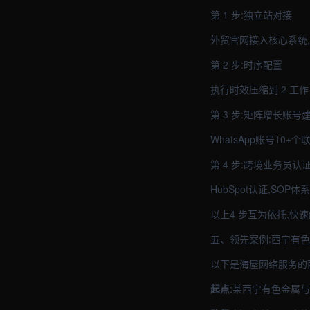
第 1 步:独立站对接
外贸官网接入核心系统
第 2 步:时序配置
执行时效压缩到 2 工
第 3 步:矩阵增长账号
WhatsApp账号10
第 4 步:跨境业务员认
HubSpot认证,SOP
以上4 步互为依托,快
五、领先案例:西宁有
以下是海屋网络服务的
起点
:某西宁有色金属