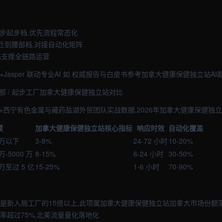
起步起步档,优先流程常态化
跃迁到腰部档,对接自动化矩阵
档支撑全链路运营
-4+Jasper 联动专业AI 如 权威报告与白皮书参考加拿大健康保健独立站AI助手
中部 / 起步工厂加拿大健康保健独立站对比
+西宁有色金属与藏药盐湖外贸团队实战数据,2026年加拿大健康保健独立
模
加拿大健康保健独立站核心指标
响应时效
自动化覆盖
 万以下
3-8%
24-72 小时
10-20%
万-5000 万
8-15%
6-24 小时
30-50%
 万至过 5 亿
15-25%
1-6 小时
70-90%
效是新入局工厂的15倍以上,此项属加拿大健康保健独立站加拿大市场份额
率超过75%,北美流量量化落地化