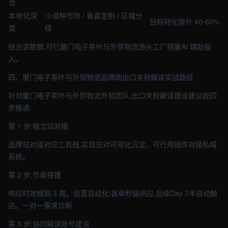
合
本地化深
小语种市场 / 垂直定制 / 区域分
目标转化提升 40-60%
度
级
结合该数据,可行厦门电子茶叶与外贸物流源头工厂侧重AI 辅助投
入。
四、厦门电子茶叶与外贸物流品牌商出口关税解读实战路径
针对厦门电子茶叶与外贸物流外贸团队,出口关税解读建设建议按四
步推进:
第 1 步:独立站对接
品牌站对接对应工具栈,实现应对可视化沉淀。可行用插件对接私域
系统。
第 2 步:节奏搭建
响应时效缩到 3 周。设置自动化:首单秒级响应,后续Day 7半自动触
达。一对一需求诊断
第 3 步:协同解读账号建设