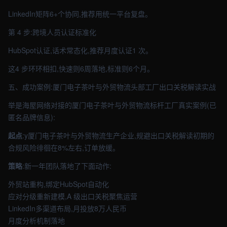
LinkedIn矩阵6+个协同,推荐用统一平台复盘。
第 4 步:跨境人员认证标准化
HubSpot认证,话术常态化,推荐月度认证1 次。
这4 步环环相扣,快速则6周落地,标准则6个月。
五、成功案例:厦门电子茶叶与外贸物流头部工厂出口关税解读实战
举是海屋网络对接的厦门电子茶叶与外贸物流标杆工厂真实案例(已
匿名品牌信息):
起点
:y厦门电子茶叶与外贸物流生产企业,规避出口关税解读初期的
合规风险徘徊在8%左右,订单放缓。
策略
:新一年团队落地了下面动作:
外贸站重构,绑定HubSpot自动化
应对分级重新建模,A 级出口关税聚焦运营
LinkedIn多渠道布局,月投放8万人民币
月度分析机制落地