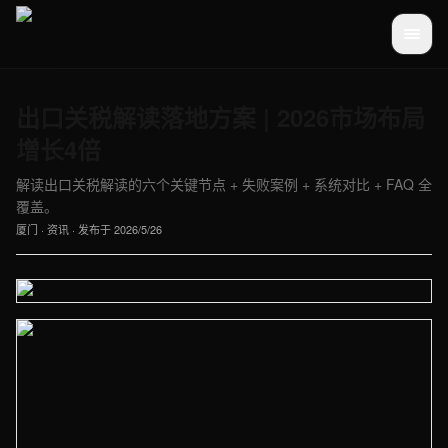
出口关税解读落地方案 | 2026市场布局
增长4倍
解读出口关税解读的六个关键节点 + 失败案例 + 系统对比 + FAQ 全
覆盖。
厦门
·
资讯
· 发布于
2026/5/26
【厦门】资讯车间实拍图 - 外贸建站与品牌官网定制