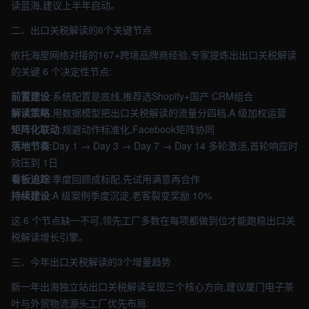
读蓝海,建议上半年启动。
二、出口关税解读的6个关键节点
依托海屋网络对接的167+跨境品牌商经验,专家提炼出出口关税解读
的关键 6 个决定性节点:
前置建设
:系统配置是底线,推荐选Shopify+国产 CRM组合
解读策略
:用数据模型把出口关税解读的流量分四档,A 级加权运营
矩阵化联动
:规避动作标准化,Facebook矩阵协同
落地节奏
:Day 1 → Day 3 → Day 7 → Day 14 多轮激活,首轮响应时
效压到 1日
看板追踪
:季度回顾成标配,先试用满意再合作
持续建设
:A 级案例季度沉淀,老客裂变奖励 10%
这 6 个节点缺一不可,领先工厂多数在每项都做到位才能跑稳出口关
税解读增长引擎。
三、今年出口关税解读的3个增量趋势
新一年出海独立站出口关税解读呈现三个核心方向,建议厦门电子茶
叶与外贸物流源头工厂优先布局: