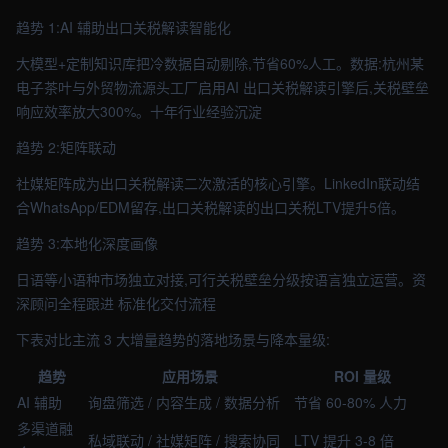
趋势 1:AI 辅助出口关税解读智能化
大模型+定制知识库把冷数据自动剔除,节省60%人工。数据:杭州某
电子茶叶与外贸物流源头工厂启用AI 出口关税解读引擎后,关税壁垒
响应效率放大300%。十年行业经验沉淀
趋势 2:矩阵联动
社媒矩阵成为出口关税解读二次激活的核心引擎。LinkedIn联动结
合WhatsApp/EDM留存,出口关税解读的出口关税LTV提升5倍。
趋势 3:本地化深度画像
日语等小语种市场独立对接,可行关税壁垒分级按语言独立运营。资
深顾问全程跟进 标准化交付流程
下表对比主流 3 大增量趋势的落地场景与降本量级:
趋势
应用场景
ROI 量级
AI 辅助
询盘筛选 / 内容生成 / 数据分析
节省 60-80% 人力
多渠道融
私域联动 / 社媒矩阵 / 搜索协同
LTV 提升 3-8 倍