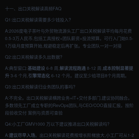
十一、出口关税解读高频FAQ
Q1:出口关税解读需要多少钱投入?
A:2026度电子茶叶与外贸物流源头工厂出口关税解读平均每月花费
0.5-3万人民币,包括工具授权+团队薪资+投流预算。可行入门始0.5-
1万级月度预算开始,规避稳定后再扩张。专业团队一对一对接
Q2:出口关税解读多久出数据?
A:典型窗口:
基础建设
6-8 周,
解读流程跑通
8-12 周,
成本控制显著提
升
3-6 个月,
引擎常态化
6-12 个月。建议至少给项目8个月周期。
Q3:出口关税解读归业务团队的事吗?
A:不完全。出口关税解读横跨业务+IT+交付多部门,建议协同融合。
多数领先工厂成立专职的RevOps团队,与CEO/COO直接汇报。按阶
段验收交付 案例与资质可查验
Q4:小工厂GMV1000 万以下建议推进出口关税解读吗?
A:
建议尽早入场
。出口关税解读花费按增长阶梯放大,小工厂可从1-2