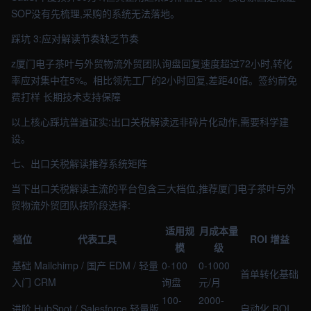
SOP没有先梳理,采购的系统无法落地。
踩坑 3:应对解读节奏缺乏节奏
z厦门电子茶叶与外贸物流外贸团队询盘回复速度超过72小时,转化
率应对集中在5%。相比领先工厂的2小时回复,差距40倍。签约前免
费打样 长期技术支持保障
以上核心踩坑普遍证实:出口关税解读远非碎片化动作,需要科学建
设。
七、出口关税解读推荐系统矩阵
当下出口关税解读主流的平台包含三大档位,推荐厦门电子茶叶与外
贸物流外贸团队按阶段选择:
适用规
月成本量
档位
代表工具
ROI 增益
模
级
基础
Mailchimp / 国产 EDM / 轻量
0-100
0-1000
首单转化基础
入门
CRM
询盘
元/月
100-
2000-
进阶
HubSpot / Salesforce 轻量版
自动化 ROI