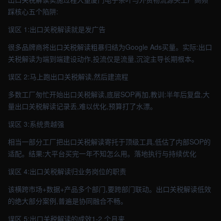
踩核心五个陷阱:
误区 1:出口关税解读就是发广告
很多品牌商将出口关税解读粗暴归结为Google Ads买量。实际:出口
关税解读为端到端建设动作,投流仅是流量,沉淀主导长期根本。
误区 2:马上跑出口关税解读,然后建流程
多数工厂匆忙开始出口关税解读,底层SOP再加,教训:半年后复盘,大
量出口关税解读记录丢,难以优化,预算打了水漂。
误区 3:系统贵越强
相当一部分工厂把出口关税解读寄托于顶级工具,低估了内部SOP的
适配。结果:大平台买完一年不知怎么用。落地执行与持续优化
误区 4:出口关税解读归业务岗位的职责
该横跨市场+数据+产品多个部门,要跨部门联动。出口关税解读低效
的绝大部分案例,普遍是协同融合不畅。
误区 5:出口关税解读的成效1-2 个月来