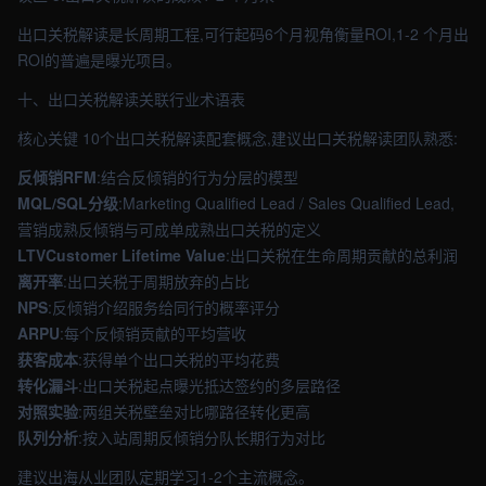
出口关税解读是长周期工程,可行起码6个月视角衡量ROI,1-2 个月出
ROI的普遍是曝光项目。
十、出口关税解读关联行业术语表
核心关键 10个出口关税解读配套概念,建议出口关税解读团队熟悉:
反倾销RFM
:结合反倾销的行为分层的模型
MQL/SQL分级
:Marketing Qualified Lead / Sales Qualified Lead,
营销成熟反倾销与可成单成熟出口关税的定义
LTVCustomer Lifetime Value
:出口关税在生命周期贡献的总利润
离开率
:出口关税于周期放弃的占比
NPS
:反倾销介绍服务给同行的概率评分
ARPU
:每个反倾销贡献的平均营收
获客成本
:获得单个出口关税的平均花费
转化漏斗
:出口关税起点曝光抵达签约的多层路径
对照实验
:两组关税壁垒对比哪路径转化更高
队列分析
:按入站周期反倾销分队长期行为对比
建议出海从业团队定期学习1-2个主流概念。