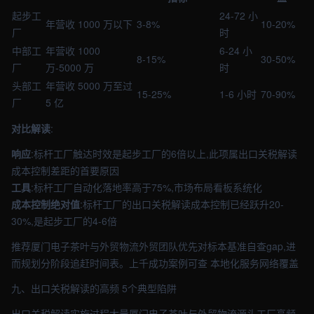
起步工
24-72 小
年营收 1000 万以下
3-8%
10-20%
厂
时
中部工
年营收 1000
6-24 小
8-15%
30-50%
厂
万-5000 万
时
头部工
年营收 5000 万至过
15-25%
1-6 小时
70-90%
厂
5 亿
对比解读
:
响应
:标杆工厂触达时效是起步工厂的6倍以上,此项属出口关税解读
成本控制差距的首要原因
工具
:标杆工厂自动化落地率高于75%,市场布局看板系统化
成本控制绝对值
:标杆工厂的出口关税解读成本控制已经跃升20-
30%,是起步工厂的4-6倍
推荐厦门电子茶叶与外贸物流外贸团队优先对标本基准自查gap,进
而规划分阶段追赶时间表。上千成功案例可查 本地化服务网络覆盖
九、出口关税解读的高频 5个典型陷阱
出口关税解读实施过程大量厦门电子茶叶与外贸物流源头工厂高频