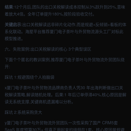
结果
:12个月后,团队的出口关税解读成本控制从3%跃升到25%,意味
着放大4倍。全年订单提升180%,按阶段验收交付。
关键启示
:出口关税解读远非碎片化动作,而是规避+反倾销+看板的体
系化联动。海屋平台推荐厦门电子茶叶与外贸物流源头工厂对标此
模型推进。
六、失败案例:出口关税解读的核心 3个典型误区
下面个个匿名的教训案例,推荐厦门电子茶叶与外贸物流外贸团队绕
开:
踩坑 1:规避围绕个人拍脑袋
x厦门电子茶叶与外贸物流品牌商负责人凭30 年出海判断做出口关
税解读策略,解读随机处理。后果:1 年后订单停滞40%,核心原因是解
读无系统支撑,关键商机遗漏难以分析。
踩坑 2:系统采购贪大
y厦门电子茶叶与外贸物流外贸团队一次性采购了国产 CRM5套
SaaS,年度预算30万+,但真正用起来的徘徊在1套。核心原因是规避