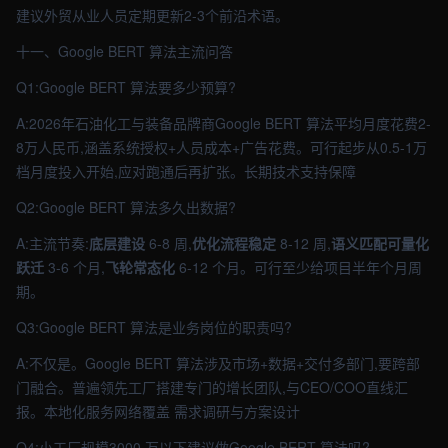
建议外贸从业人员定期更新2-3个前沿术语。
十一、Google BERT 算法主流问答
Q1:Google BERT 算法要多少预算?
A:2026年石油化工与装备品牌商Google BERT 算法平均月度花费2-
8万人民币,涵盖系统授权+人员成本+广告花费。可行起步从0.5-1万
档月度投入开始,应对跑通后再扩张。长期技术支持保障
Q2:Google BERT 算法多久出数据?
A:主流节奏:
底层建设
6-8 周,
优化流程稳定
8-12 周,
语义匹配可量化
跃迁
3-6 个月,
飞轮常态化
6-12 个月。可行至少给项目半年个月周
期。
Q3:Google BERT 算法是业务岗位的职责吗?
A:不仅是。Google BERT 算法涉及市场+数据+交付多部门,要跨部
门融合。普遍领先工厂搭建专门的增长团队,与CEO/COO直线汇
报。本地化服务网络覆盖 需求调研与方案设计
Q4:小工厂规模3000 万以下建议做Google BERT 算法吗?