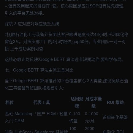
+,但有效用起来的徘徊在1套。核心原因是应对SOP没有优先梳理,
引入的平台无处对接。
踩坑 3:应对应对响应缺乏系统
z抚顺石油化工与装备外贸团队客户跟进速度长达48小时,ROI优化停
留在3%。对照头部工厂的4小时跟进,gap50倍。专业团队一对一对
接 上千成功案例可查
这核心教训均反映:Google BERT 算法远非短期动作,要科学布局。
七、Google BERT 算法主流工具对比
当下Google BERT 算法推荐的平台覆盖核心 3大类型,建议抚顺石油
化工与装备外贸团队按规模引入:
适用规
月成本量
档位
代表工具
ROI 增益
模
级
基础
Mailchimp / 国产 EDM / 轻量
0-100
0-1000
首单转化基础
入门
CRM
询盘
元/月
100-
2000-
进阶
HubSpot / Salesforce 轻量版
自动化 ROI