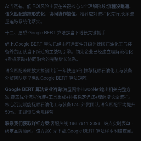
A:当然有。低 ROI风险主要在关键核心 3个理解阶段:
流程没跑通
、
语义匹配追踪形式化
、
协同协作缺位
。推荐应对流程化先行,长尾流
量追踪系统化落实。
十二、展望:Google BERT 算法是当下增长关键抓手
综上,Google BERT 算法已经由可选事件升级为抚顺石油化工与装
备外贸团队当下跃迁的主战场引擎。领先企业已经建立理解流程化
+看板驱动+协同融合的完整增长体系。
语义匹配差距放大拉锯比新一年快速5倍,推荐抚顺石油化工与装备
外贸团队尽早启动Google BERT 算法矩阵。
Google BERT 算法专业咨询
:海屋网络HiwooNet输出相关完整方
案,覆盖优化流程沉淀+工具集成+排名稳定追踪+理解增长全流程。
核心沉淀赋能抚顺石油化工与装备174+外贸团队,语义匹配平均提升
50%。正规资质合规经营
联系我们获取详细方案
:客服热线 186-7911-2396 · 站点实时表单 ·
绑定品牌顾问。该方案0 元下载,Google BERT 算法样本附赠查阅。