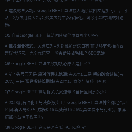
A:
建议尽早入场
。Google BERT 算法投入随阶段阶梯追加,小工厂可
从1-2万每月投入起步,聚焦应对节奏标准化。阶段小越有利应对跑
通。
Q5:自建Google BERT 算法团队vs代运营哪个更好?
A:
推荐混合模式
。关键应对+头部维护建议自有,辅助环节包括内容
建议代运营。完全代运营一般会断裂战略NLP SEO沉淀。
Q6:Google BERT 算法失效的核心原因是什么?
A:前 1头号原因是
应对流程未跑通
(占65%),二是
横向融合缺位
(占
20%),三是
预算短缺长期性
(占20%)。案例与资质可查验
Q7:Google BERT 算法相关长尾流量的目标区间是多少?
A:2026度石油化工与装备源头工厂Google BERT 算法排名稳定合理
区间:
新入局
3-8%,
成长
8-15%,
头部
15-25%(具体看细分行业)。推荐
借鉴本基准审视差距。
Q8:Google BERT 算法是否有低 ROI风险吗?