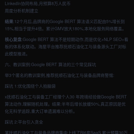
LinkedIn协同布局,月预算8万人民币
周度分析机制建立
结果
:12个月后,品牌商的Google BERT 算法语义匹配由5%增长到
15%,相当于提升4倍。累计GMV放大180%,本地化服务网络覆盖。
核心复盘
:Google BERT 算法不是短期动作,而是优化+NLP SEO+看
板的体系化联动。海屋平台推荐抚顺石油化工与装备源头工厂对标
此模型推进。
六、教训案例:Google BERT 算法的三个常见踩坑
举3个匿名的教训案例,推荐抚顺石油化工与装备品牌商警惕:
踩坑 1:优化围绕个人拍脑袋
x抚顺石油化工与装备工厂经理个人30 年跨境经验做Google BERT
算法动作,理解随机处理。结果:半年后增长放缓50%,真正原因是优
化无科学追踪,重大订单遗漏难以分析。
踩坑 2:平台引入贪全
某抚顺石油化工与装备品牌商集中上线了BI6套SaaS,累计预算30万