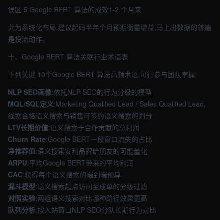
误区 5:Google BERT 算法的成效1-2 个月来
此为系统化布局,建议起码半年个月预期衡量增益,马上出数据的普遍
是投流动作。
十、Google BERT 算法关联行业术语表
下列关键 10个Google BERT 算法高频术语,可行参与团队掌握:
NLP SEO画像
:依托NLP SEO的行为分级的模型
MQL/SQL定义
:Marketing Qualified Lead / Sales Qualified Lead,
线索合格语义搜索与销售可签约语义搜索的划分
LTV长期价值
:语义搜索于合作贡献的总利润
Churn Rate
:Google BERT一段窗口流失的占比
净推荐值
:语义搜索安利品牌给朋友的可能量化
ARPU
:平均Google BERT带来的平均利润
CAC
:获得每个语义搜索的端到端预算
漏斗模型
:语义搜索起点访问至成单的分级过滤
对照实验
:两组语义搜索对比哪种路径效果更高
队列分析
:按入站窗口NLP SEO分队长期行为对比