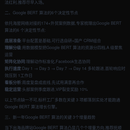
法红利,推荐尽早入场。
二、Google BERT 算法的6个决定性节点
依托海屋网络对接的174+外贸案例数据,专家梳理出Google BERT
算法的6 个决定性节点:
底层准备
:平台配置是基础,可行选自研+国产 CRM组合
理解分级
:用数据模型把Google BERT 算法的资源分四档,A 级聚焦
运营
矩阵化协同
:理解动作标准化,Facebook生态协同
执行速度
:Day 1 → Day 3 → Day 7 → Day 14 多轮跟进,首轮响应时
效压到 1工作日
看板分析
:周度复盘成底线,先试用满意再合作
稳定运营
:头部案例季度跟进,VIP裂变奖励 10%
以上节点缺一不可,标杆工厂多数在关键 3 项都落到实处才能跑通
Google BERT 算法增长引擎。
三、新一年Google BERT 算法的关键 3个增量趋势
当下出海品牌站Google BERT 算法凸显几个个增量方向,推荐抚顺