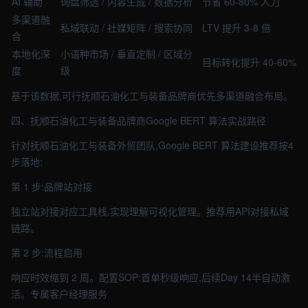
AI 辅助
询盘筛选 / 内容生成 / 数据分析
节省 60-80% 人力
多渠道融
私域联动 / 社媒矩阵 / 搜索协同
LTV 提升 3-8 倍
合
本地化深
小语种市场 / 垂直定制 / 区域分
目标转化提升 40-60%
度
级
基于该数据,可行抚顺石油化工与装备品牌商优先多渠道融合布局。
四、抚顺石油化工与装备品牌商Google BERT 算法实战路径
针对抚顺石油化工与装备外贸团队,Google BERT 算法建设推荐按4
步落地:
第 1 步:品牌站对接
独立站对接对应工具栈,实现理解可视化管理。推荐用API对接私域
链路。
第 2 步:流程启用
响应时效缩到 2 周。配置SOP:首单秒级响应,后续Day 14半自动激
活。专属客户经理服务