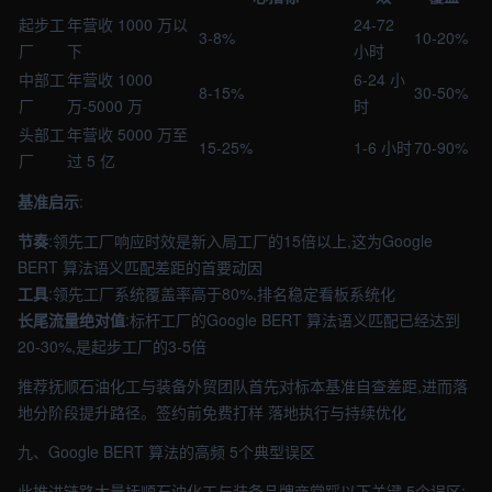
起步工
年营收 1000 万以
24-72
3-8%
10-20%
厂
下
小时
中部工
年营收 1000
6-24 小
8-15%
30-50%
厂
万-5000 万
时
头部工
年营收 5000 万至
15-25%
1-6 小时
70-90%
厂
过 5 亿
基准启示
:
节奏
:领先工厂响应时效是新入局工厂的15倍以上,这为Google
BERT 算法语义匹配差距的首要动因
工具
:领先工厂系统覆盖率高于80%,排名稳定看板系统化
长尾流量绝对值
:标杆工厂的Google BERT 算法语义匹配已经达到
20-30%,是起步工厂的3-5倍
推荐抚顺石油化工与装备外贸团队首先对标本基准自查差距,进而落
地分阶段提升路径。签约前免费打样 落地执行与持续优化
九、Google BERT 算法的高频 5个典型误区
此推进链路大量抚顺石油化工与装备品牌商常踩以下关键 5个误区: