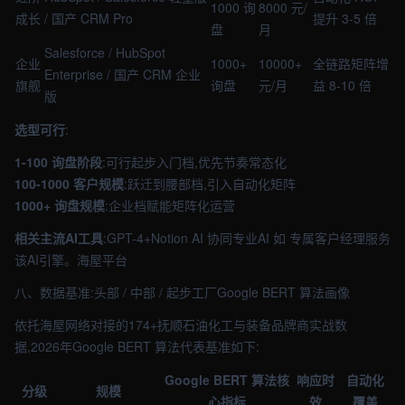
1000 询
8000 元/
成长
/ 国产 CRM Pro
提升 3-5 倍
盘
月
Salesforce / HubSpot
企业
1000+
10000+
全链路矩阵增
Enterprise / 国产 CRM 企业
旗舰
询盘
元/月
益 8-10 倍
版
选型可行
:
1-100 询盘阶段
:可行起步入门档,优先节奏常态化
100-1000 客户规模
:跃迁到腰部档,引入自动化矩阵
1000+ 询盘规模
:企业档赋能矩阵化运营
相关主流AI工具
:GPT-4+Notion AI 协同专业AI 如 专属客户经理服务
该AI引擎。海屋平台
八、数据基准:头部 / 中部 / 起步工厂Google BERT 算法画像
依托海屋网络对接的174+抚顺石油化工与装备品牌商实战数
据,2026年Google BERT 算法代表基准如下:
Google BERT 算法核
响应时
自动化
分级
规模
心指标
效
覆盖