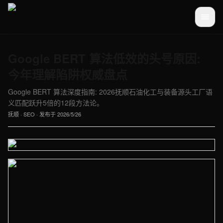
Google BERT 算法低效的头号原因:
今年理解陷阱权威盘点
Google BERT 算法深度指南: 2026抚顺石油化工与装备源头工厂语
义匹配跃升5倍的12段方法论。
抚顺
·
SEO
· 发布于
2026/5/26
【抚顺】SEO车间实拍图 - 外贸建站与品牌官网定制