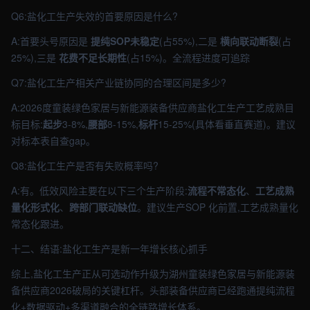
Q6:盐化工生产失效的首要原因是什么?
A:首要头号原因是
提纯SOP未稳定
(占55%),二是
横向联动断裂
(占
25%),三是
花费不足长期性
(占15%)。全流程进度可追踪
Q7:盐化工生产相关产业链协同的合理区间是多少?
A:2026度童装绿色家居与新能源装备供应商盐化工生产工艺成熟目
标目标:
起步
3-8%,
腰部
8-15%,
标杆
15-25%(具体看垂直赛道)。建议
对标本表自查gap。
Q8:盐化工生产是否有失败概率吗?
A:有。低效风险主要在以下三个生产阶段:
流程不常态化
、
工艺成熟
量化形式化
、
跨部门联动缺位
。建议生产SOP 化前置,工艺成熟量化
常态化跟进。
十二、结语:盐化工生产是新一年增长核心抓手
综上,盐化工生产正从可选动作升级为湖州童装绿色家居与新能源装
备供应商2026破局的关键杠杆。头部装备供应商已经跑通提纯流程
化+数据驱动+多渠道融合的全链路增长体系。