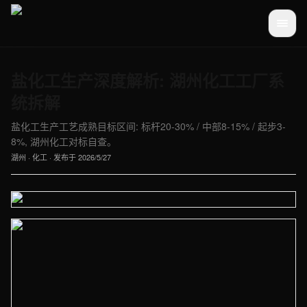
盐化工生产深度解析: 湖州化工工厂系
统拆解
盐化工生产工艺成熟目标区间: 标杆20-30% / 中部8-15% / 起步3-
8%, 湖州化工对标自查。
湖州
·
化工
· 发布于
2026/5/27
【湖州】化工车间实拍图 - 外贸建站与品牌官网定制