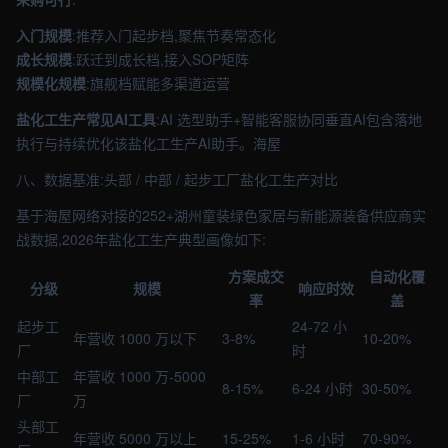
入门规模
:推荐入门起步档,聚焦节奏常态化
成长规模
:跃迁到成长档,接入SOP矩阵
规模化规模
:旗舰档赋能多渠道运营
盐化工生产常见AI工具
:AI 选型助手+智能客服协同垂直AI包含落地
执行与持续优化该盐化工生产AI助手。海屋
八、数据基准:头部 / 中部 / 起步工厂盐化工生产对比
基于海屋网络对接的252+湖州童装绿色家居与新能源装备供应商实
战数据,2026年盐化工生产典型画像如下:
方案成交
自动化覆
分级
规模
响应时效
率
盖
起步工
24-72 小
年营收 1000 万以下
3-8%
10-20%
厂
时
中部工
年营收 1000 万-5000
8-15%
6-24 小时
30-50%
厂
万
头部工
年营收 5000 万以上
15-25%
1-6 小时
70-90%