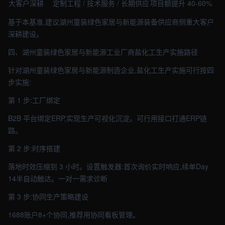
大客户深耕
定制工程 / 技术服务 / 长期供应
项目额提升 40-60%
基于本基准,建议湖州童装绿色家居与新能源装备供应商侧重大客户
深耕建设。
四、湖州童装绿色家居与新能源工业厂商盐化工生产实施路径
针对湖州童装绿色家居与新能源制造企业,盐化工生产实施可行按四
步实施:
第 1 步:工厂绑定
B2B 平台绑定ERP,实现生产可视化沉淀。可行用接口打通ERP链
路。
第 2 步:时序搭建
落地时效压缩到 3 小时。设置触发器:首次询价实时响应,续单Day
14半自动触达。一对一需求诊断
第 3 步:协同生产策略建设
1688账户8+个协同,推荐用协同看板管理。