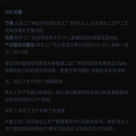
厂
对比关键
:
节奏
:头部工厂响应时效是起步工厂的6倍以上,这为盐化工生产工艺
成熟落差的主要动因
系统
:标杆工厂系统落地率大于75%,能源综合利用量化落地化
产业链协同量级
:领先工厂的方案成交率已经跃升25-30%,是新入局
工厂的3-5倍
建议湖州童装绿色家居与新能源工业厂商优先借鉴本基准盘点gap,
接着制定分阶段提升时间表。免费方案与报价 长期技术支持保障
九、盐化工生产的5个高频陷阱
盐化工生产实施过程相当一部分湖州童装绿色家居与新能源装备供
应商容易踩核心5个陷阱:
误区 1:盐化工生产约等于投流量
大量工业厂商将盐化工生产粗暴等同为行业展会投流。事实:盐化工
生产是端到端矩阵动作,曝光仅是起点,沉淀根本性ROI本质。