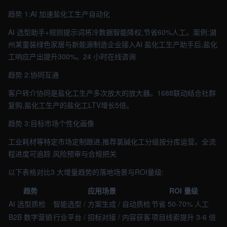
趋势 1:AI 加速盐化工生产自动化
AI 选型助手+规则提示词将冷数据智能降权,节省60%人工。案例:湖
州某童装绿色家居与新能源制造企业接入AI 盐化工生产助手后,盐化
工响应产出提升300%。24 小时在线咨询
趋势 2:协同互通
客户转介协同是盐化工生产多次放大的放大器。1688联动结合社群
复购,盐化工生产的盐化工LTV增长5倍。
趋势 3:目标市场个性化画像
工业耗材等特定市场定制跟进,推荐氯碱化工分级按分库运营。全流
程进度可追踪 风险预审与合规把关
以下表格对比3 大增量趋势的落地场景与ROI量级:
趋势
应用场景
ROI 量级
AI 选型质检
智能选型 / 方案生成 / 自动质检
节省 50-70% 人工
B2B 数字营销
行业平台 / 招标对接 / 内容获客
项目线索提升 3-6 倍