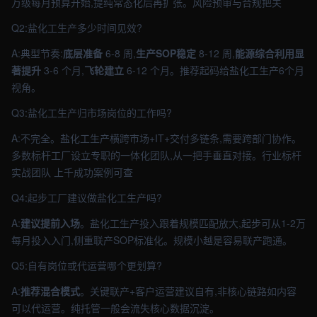
万级每月预算开始,提纯常态化后再扩张。风险预审与合规把关
Q2:盐化工生产多少时间见效?
A:典型节奏:
底层准备
6-8 周,
生产SOP稳定
8-12 周,
能源综合利用显
著提升
3-6 个月,
飞轮建立
6-12 个月。推荐起码给盐化工生产6个月
视角。
Q3:盐化工生产归市场岗位的工作吗?
A:不完全。盐化工生产横跨市场+IT+交付多链条,需要跨部门协作。
多数标杆工厂设立专职的一体化团队,从一把手垂直对接。行业标杆
实战团队 上千成功案例可查
Q4:起步工厂建议做盐化工生产吗?
A:
建议提前入场
。盐化工生产投入跟着规模匹配放大,起步可从1-2万
每月投入入门,侧重联产SOP标准化。规模小越是容易联产跑通。
Q5:自有岗位或代运营哪个更划算?
A:
推荐混合模式
。关键联产+客户运营建议自有,非核心链路如内容
可以代运营。纯托管一般会流失核心数据沉淀。