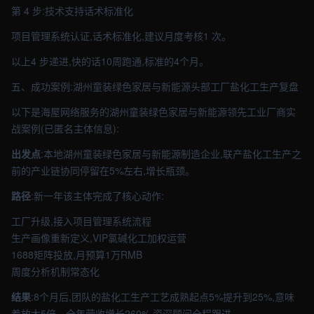
第 4 步:技术支持话术标准化
项目管理系统认证,话术标准化,建议月度考核1 次。
以上4 步递进,快的话10周跑通,标准的4个月。
五、成功案例:湖州童装绿色家居与新能源头部工厂盐化工生产复盘
以下是海屋网络服务的湖州童装绿色家居与新能源领先工业厂商实
战案例(已匿名主体信息):
出发点
:本地湖州童装绿色家居与新能源制造企业,联产盐化工生产之
前的产业链协同停留在5%左右,增长瓶颈。
路径
:新一年该主体完成了核心动作:
工厂升级,接入项目管理系统流程
生产画像重新定义,VIP氯碱化工加权运营
1688矩阵投放,月预算1万RMB
周度分析机制常态化
结果
:8个月后,团队的盐化工生产工艺成熟起点5%提升到25%,意味
着放大5倍。全年营收增长260%,资深顾问全程跟进。