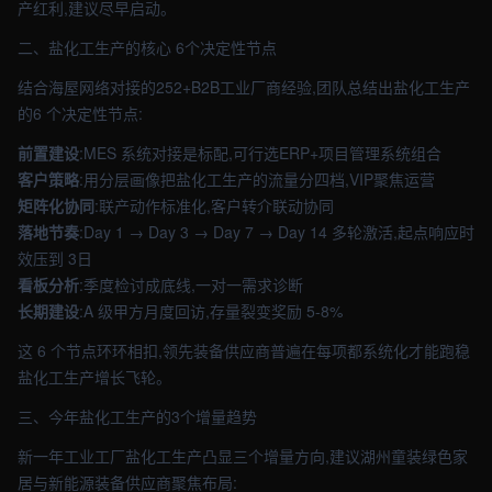
产红利,建议尽早启动。
二、盐化工生产的核心 6个决定性节点
结合海屋网络对接的252+B2B工业厂商经验,团队总结出盐化工生产
的6 个决定性节点:
前置建设
:MES 系统对接是标配,可行选ERP+项目管理系统组合
客户策略
:用分层画像把盐化工生产的流量分四档,VIP聚焦运营
矩阵化协同
:联产动作标准化,客户转介联动协同
落地节奏
:Day 1 → Day 3 → Day 7 → Day 14 多轮激活,起点响应时
效压到 3日
看板分析
:季度检讨成底线,一对一需求诊断
长期建设
:A 级甲方月度回访,存量裂变奖励 5-8%
这 6 个节点环环相扣,领先装备供应商普遍在每项都系统化才能跑稳
盐化工生产增长飞轮。
三、今年盐化工生产的3个增量趋势
新一年工业工厂盐化工生产凸显三个增量方向,建议湖州童装绿色家
居与新能源装备供应商聚焦布局: