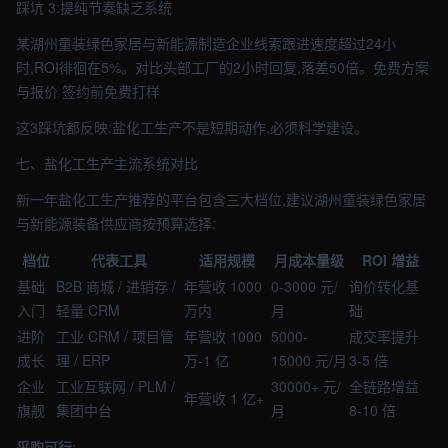
踩坑 3:提纯节奏缺乏系统
某湖州童装绿色家居与新能源制造企业线索跟进速度超过24小
时,ROI徘徊在5%。对比头部工厂的2小时回复,落差50倍。免费方案
与报价 签约前免费打样
这3踩坑都反映:盐化工生产不是短期动作,必须科学建设。
七、盐化工生产主流系统对比
新一年盐化工生产推荐的平台包含三大档位,建议湖州童装绿色家居
与新能源装备供应商按预算选择:
档位
代表工具
适用规模
月成本量级
ROI 增益
基础
B2B 商城 / 进销存 /
年营收 1000
0-3000 元/
询价转化基
入门
轻量 CRM
万内
月
础
进阶
工业 CRM / 项目管
年营收 1000
5000-
成交率提升
成长
理 / ERP
万-1 亿
15000 元/月
3-5 倍
企业
工业互联网 / PLM /
30000+ 元/
全链路增益
年营收 1 亿+
旗舰
集团中台
月
8-10 倍
采购可行
: