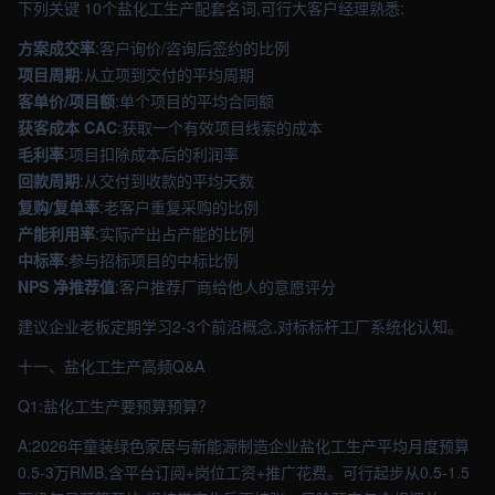
下列关键 10个盐化工生产配套名词,可行大客户经理熟悉:
方案成交率
:客户询价/咨询后签约的比例
项目周期
:从立项到交付的平均周期
客单价/项目额
:单个项目的平均合同额
获客成本 CAC
:获取一个有效项目线索的成本
毛利率
:项目扣除成本后的利润率
回款周期
:从交付到收款的平均天数
复购/复单率
:老客户重复采购的比例
产能利用率
:实际产出占产能的比例
中标率
:参与招标项目的中标比例
NPS 净推荐值
:客户推荐厂商给他人的意愿评分
建议企业老板定期学习2-3个前沿概念,对标标杆工厂系统化认知。
十一、盐化工生产高频Q&A
Q1:盐化工生产要预算预算?
A:2026年童装绿色家居与新能源制造企业盐化工生产平均月度预算
0.5-3万RMB,含平台订阅+岗位工资+推广花费。可行起步从0.5-1.5