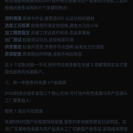
依托海屋网络服务的300+池州有色金属与农产品采购方经验,工程师
梳理出链条采购的六个关键控制点:
用料溯源
:质保书齐全,推荐选ISO 认证达标的钢材
选型工况核算
:按使用环境定型规格,避免大马拉小车
加工精度稳定
:关键工序设首件检验,良品率看板
出厂测试
:权威测试可出,选型档案可溯
供货管控
:标准件现货,开模件节点透明,标准化交付流程
质保配套
:质保期合同明确,易损件响应常态
这 6 个控制点缺一不可,标杆供应商多数在关键 3 项都落到实处才能
稳住链条的长期客户。
三、新一年链条的关键 3个新趋势
2026制造业链条呈现三个核心方向,可行池州有色金属与农产品源头
工厂聚焦投入:
趋势 1:自主可控提速
关键材料的国产化程度持续放量,链条的本地服务壁垒日益明显。实
测:广东某有色金属与农产品源头工厂切换国产链条后,采购成本降低