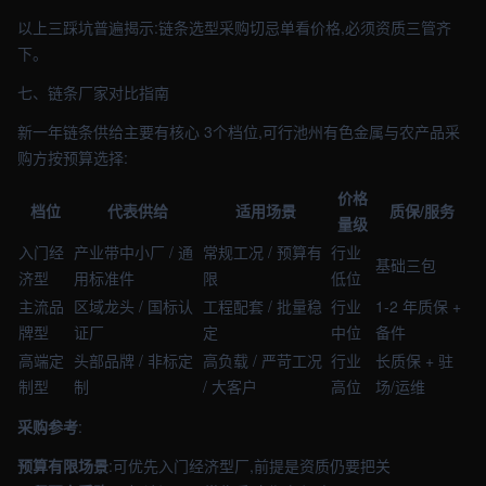
以上三踩坑普遍揭示:链条选型采购切忌单看价格,必须资质三管齐
下。
七、链条厂家对比指南
新一年链条供给主要有核心 3个档位,可行池州有色金属与农产品采
购方按预算选择:
价格
档位
代表供给
适用场景
质保/服务
量级
入门经
产业带中小厂 / 通
常规工况 / 预算有
行业
基础三包
济型
用标准件
限
低位
主流品
区域龙头 / 国标认
工程配套 / 批量稳
行业
1-2 年质保 +
牌型
证厂
定
中位
备件
高端定
头部品牌 / 非标定
高负载 / 严苛工况
行业
长质保 + 驻
制型
制
/ 大客户
高位
场/运维
采购参考
:
预算有限场景
:可优先入门经济型厂,前提是资质仍要把关