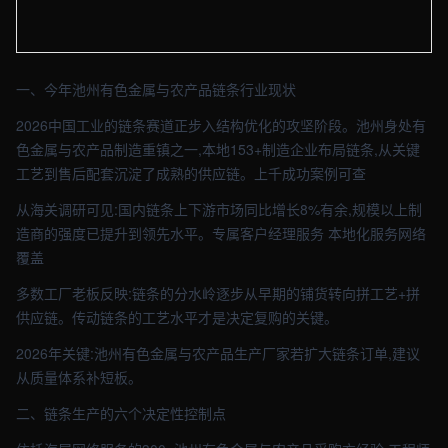
【池州】五金车间实拍图 - 外贸建站与品牌官网定制 · 现场图4
一、今年池州有色金属与农产品链条行业现状
2026中国工业的链条赛道正步入结构优化的攻坚阶段。池州身处有
色金属与农产品制造重镇之一,本地153+制造企业布局链条,从关键
工艺到售后配套沉淀了成熟的供应链。上千成功案例可查
从海关调研可见:国内链条上下游市场同比增长8%有余,规模以上制
造商的强度已提升到领先水平。专属客户经理服务 本地化服务网络
覆盖
多数工厂老板反映:链条的分水岭逐步从早期的铺货转向拼工艺+拼
供应链。传动链条的工艺水平才是决定复购的关键。
2026年关键:池州有色金属与农产品生产厂家若扩大链条订单,建议
从质量体系补短板。
二、链条生产的六个决定性控制点