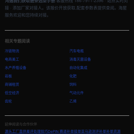
沟通我们获取链条选型手册
:客服热线 186-7911-2396 · 站点实时对
接 · 添加厂家对接人。该报价开放获取,配套参数表提供查阅。海屋
服务欢迎和您持续对接。
相关专题阅读
冷链物流
汽车电瓶
电商美工
消毒灭菌设备
水产养殖设备
自动化集成
岩板
化肥
商铺租赁
饲料
低空经济
气动元件
齿轮
乙烯
延伸阅读与合作伙伴
源头工厂直供
差评处理技巧
DePIN 赛道
补单接单
亚马逊测评补单
补单资源