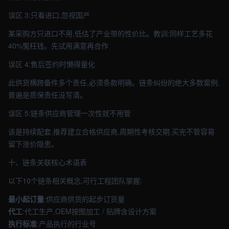
误区 3:只看进口,忽视国产
某采购方只进口不用,低估了产业带的性价比。教训:同样工艺多花
40%冤枉钱。先试用满意再合作
误区 4:售后签约时懒得量化
此供货横跨备件多个责任,必须条款明确。链条纠纷的绝大多数案例,
普遍是质保责任没写清。
误区 5:链条供应商管理一次性就不用管
该是持续配套,推荐建立合格供应商,周期性考核交期,买完不管容易
留下涨价隐患。
十、链条关联核心术语表
以下10个链条相关概念,可行工程团队掌握:
最小起订量
:供应商供货的起步订货量
代工
:代工生产,OEM按图加工 / 贴牌含设计方案
执行标准
:产品执行的行业号