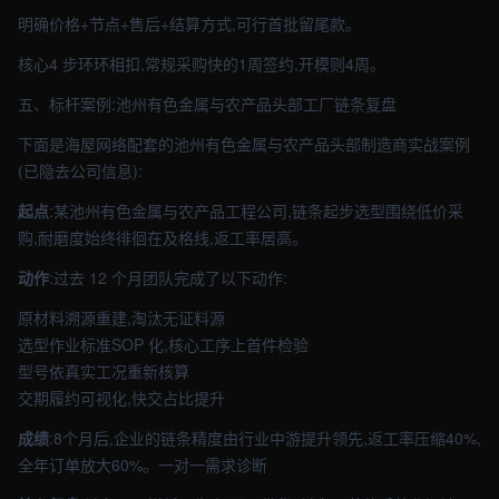
明确价格+节点+售后+结算方式,可行首批留尾款。
核心4 步环环相扣,常规采购快的1周签约,开模则4周。
五、标杆案例:池州有色金属与农产品头部工厂链条复盘
下面是海屋网络配套的池州有色金属与农产品头部制造商实战案例
(已隐去公司信息):
起点
:某池州有色金属与农产品工程公司,链条起步选型围绕低价采
购,耐磨度始终徘徊在及格线,返工率居高。
动作
:过去 12 个月团队完成了以下动作:
原材料溯源重建,淘汰无证料源
选型作业标准SOP 化,核心工序上首件检验
型号依真实工况重新核算
交期履约可视化,快交占比提升
成绩
:8个月后,企业的链条精度由行业中游提升领先,返工率压缩40%,
全年订单放大60%。一对一需求诊断