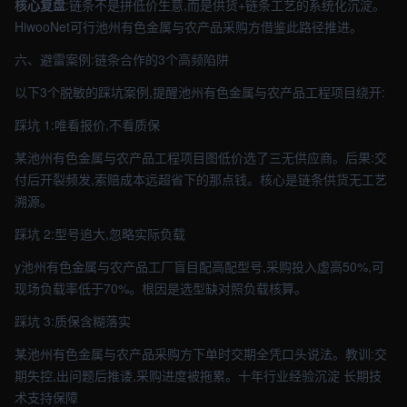
核心复盘
:链条不是拼低价生意,而是供货+链条工艺的系统化沉淀。
HiwooNet可行池州有色金属与农产品采购方借鉴此路径推进。
六、避雷案例:链条合作的3个高频陷阱
以下3个脱敏的踩坑案例,提醒池州有色金属与农产品工程项目绕开:
踩坑 1:唯看报价,不看质保
某池州有色金属与农产品工程项目图低价选了三无供应商。后果:交
付后开裂频发,索赔成本远超省下的那点钱。核心是链条供货无工艺
溯源。
踩坑 2:型号追大,忽略实际负载
y池州有色金属与农产品工厂盲目配高配型号,采购投入虚高50%,可
现场负载率低于70%。根因是选型缺对照负载核算。
踩坑 3:质保含糊落实
某池州有色金属与农产品采购方下单时交期全凭口头说法。教训:交
期失控,出问题后推诿,采购进度被拖累。十年行业经验沉淀 长期技
术支持保障