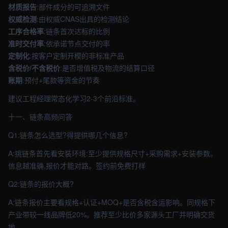
材质报告
:部件成分的可追溯文件
权威检测
:由权威CNAS出具的检测结论
工序合格率
:链条首次达标的比例
准时交付率
:依承诺节点交付的率
定制化
:按客户定制开模的非标准产品
含税价/不含税价
:是否增值税及物流的结算口径
账期
:预付+尾款等资金的节奏
建议工程经理常态化学习2-3个前沿标准。
十一、链条高频问答
Q1:链条怎么选型?得提供哪几个信息?
A:挑链条首先看安装环境:至少提供规格尺寸+采购需求+安装参数。
信息越准确,报价才能对路。签约前免费打样
Q2:链条的报价大概?
A:链条报价主要看规格+认证+MOQ+是否含税含运影响。同规格下
产业带较一线品牌低20%。推荐至少比价多家源头工厂并明确交货
地。