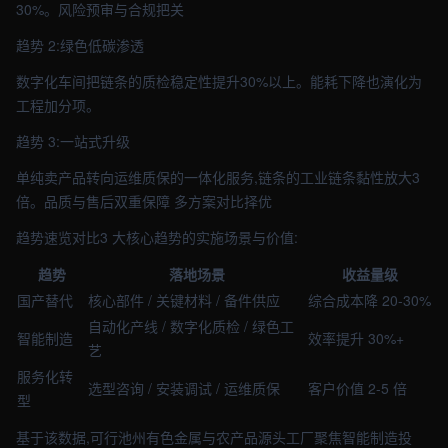
30%。风险预审与合规把关
趋势 2:绿色低碳渗透
数字化车间把链条的质检稳定性提升30%以上。能耗下降也演化为
工程加分项。
趋势 3:一站式升级
单纯卖产品转向运维质保的一体化服务,链条的工业链条黏性放大3
倍。品质与售后双重保障 多方案对比择优
趋势速览对比3 大核心趋势的实施场景与价值:
趋势
落地场景
收益量级
国产替代
核心部件 / 关键材料 / 备件供应
综合成本降 20-30%
自动化产线 / 数字化质检 / 绿色工
智能制造
效率提升 30%+
艺
服务化转
选型咨询 / 安装调试 / 运维质保
客户价值 2-5 倍
型
基于该数据,可行池州有色金属与农产品源头工厂聚焦智能制造投