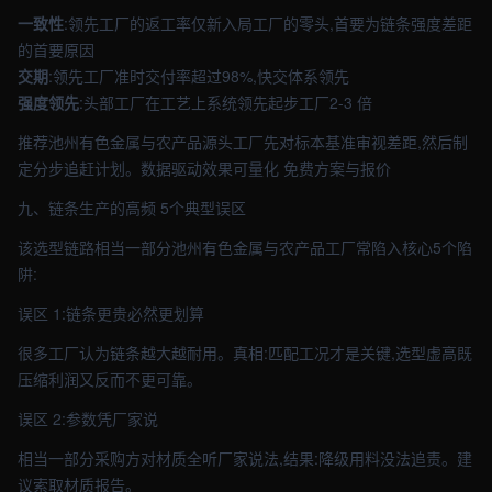
一致性
:领先工厂的返工率仅新入局工厂的零头,首要为链条强度差距
的首要原因
交期
:领先工厂准时交付率超过98%,快交体系领先
强度领先
:头部工厂在工艺上系统领先起步工厂2-3 倍
推荐池州有色金属与农产品源头工厂先对标本基准审视差距,然后制
定分步追赶计划。数据驱动效果可量化 免费方案与报价
九、链条生产的高频 5个典型误区
该选型链路相当一部分池州有色金属与农产品工厂常陷入核心5个陷
阱:
误区 1:链条更贵必然更划算
很多工厂认为链条越大越耐用。真相:匹配工况才是关键,选型虚高既
压缩利润又反而不更可靠。
误区 2:参数凭厂家说
相当一部分采购方对材质全听厂家说法,结果:降级用料没法追责。建
议索取材质报告。