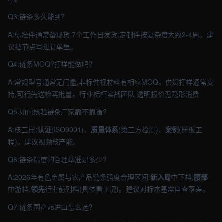
Q3:链条多久能到?
A:标准件通常备现货,7个工作日发货;定制件按复杂度大致2-4周。建
议把节点写进订单里。
Q4:链条MOQ?打样能做吗?
A:常规型号通常无门槛,非标件视材料有相应MOQ。供货打样通常支
持,可行先送检再批量。行业标杆实战团队 透明报价无隐形消费
Q5:如何核验链条厂家靠不靠谱?
A:核三样:
认证
(ISO9001)、
质量体系
(第三方检测)、
案例
(样板工
程)。建议视频核产能。
Q6:链条精度的合理基准是多少?
A:2026年有色金属与农产品链条强度合理区间:
新入局
中下档,
腰部
中游档,
领先
行业前列档(具体看工况)。建议对标本基准自查落差。
Q7:链条国产vs进口怎么选?