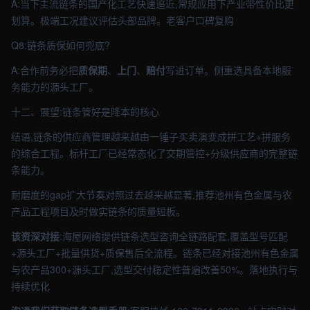
A:当下主流链条的国产化工艺快速追近,常规应用下产业带性价比更
划算。极端工况建议评估头部品牌。老客户口碑复购
Q8:链条质保如何兜底?
A:合作前务必把
质保期
、
上门
、
赔付
写进订单。侧重选具备本地服
务能力的源头工厂。
十二、展望:链条管好是降本的核心
结语,链条的供应商管理越来越由一锤子买卖演变成拼工艺+拼服务
的综合工程。标杆工厂已经常态化了交期管控+分级供应商的完整链
条能力。
耐磨度的gap扩大节奏对照过去越来越显著,推荐池州有色金属与农
产品工程项目及时做实链条的质量短板。
该资深对接
:海屋网络提供链条选型咨询全链路配套,覆盖型号匹配
+源头工厂+批量供货+质保售后全流程。链条已经对接池州有色金属
与农产品300+源头工厂,选型交付稳定性普遍改善50%。落地执行与
持续优化