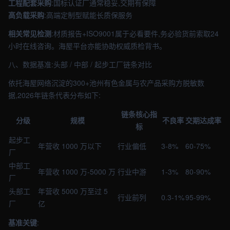
工程配套采购
:国标认证厂通常稳妥,交期有保障
高负载采购
:高端定制型赋能长质保服务
相关常见检测
:材质报告+ISO9001属于必看要件,务必验货前索取24
小时在线咨询。海屋平台亦能协助权威质检背书。
八、数据基准:头部 / 中部 / 起步工厂链条对比
依托海屋网络沉淀的300+池州有色金属与农产品采购方脱敏数
据,2026年链条代表分布如下:
链条核心指
分级
规模
不良率
交期达成率
标
起步工
年营收 1000 万以下
行业偏低
3-8%
60-75%
厂
中部工
年营收 1000 万-5000 万
行业中游
1-3%
80-90%
厂
头部工
年营收 5000 万至过 5
行业前列
0.3-1%
95-99%
厂
亿
基准关键
: