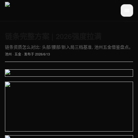
链条完整方案 | 2026强度拉满
链条资质怎么对比: 头部/腰部/新入局三档基准, 池州五金借鉴盘点。
池州
·
五金
· 发布于
2026/6/13
【池州】五金车间实拍图 - 外贸建站与品牌官网定制
【池州】五金车间实拍图 - 外贸建站与品牌官网定制 · 现场图1