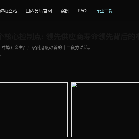
海独立站
国内品牌官网
案例
FAQ
行业干货
个核心控制点: 领先供应商寿命领先背后的
今年蚌埠五金生产厂家耐磨度改善的十二段方法论。
3
 - 外贸建站与品牌官网定制