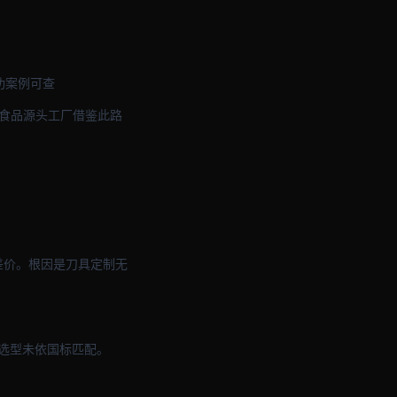
功案例可查
与食品源头工厂借鉴此路
差价。根因是刀具定制无
是选型未依国标匹配。