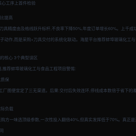
,核心工序上首件检验
占比提高
的刀具精度由及格线跃升标杆,不良率下降50%,年度订单增长60%。上千成
锤子动作,而是采购+刀具交付的系统化联动。海屋平台推荐蚌埠玻璃化工
的核心 3个典型误区
例,推荐蚌埠玻璃化工与食品工程项目警惕:
过质保
工厂图便宜定了三无渠道。后果:交付后失效连环,停线成本数倍于省下的
实际负载
购方一味选顶级参数,一次性投入翻倍40%,但真实发挥低于70%。真正
同