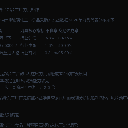
中部 / 起步工厂刀具矩阵
8+蚌埠玻璃化工与食品采购方实战数据,2026年刀具代表分布如下:
模
刀具核心指标
不良率
交期达成率
 万以下
行业偏低
3-8%
60-75%
万-5000 万
行业中游
1-3%
80-90%
 万至过 5 亿
行业前列
0.3-1%
95-99%
是起步工厂的1/8,这属刀具耐磨度差距的首要原因
率稳定在95%,现货能力领先
工艺上普遍甩开中游工厂2-3 倍
品源头工厂首先借鉴本基准自查gap,进而规划分阶段追赶路径。风险预审
型认知偏差
璃化工与食品工程项目高频陷入以下5个误区: