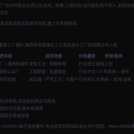
工厂合作时售后全凭口头说法。结果:工期失控,出问题后找不到人,采购进
续优化
刀具选型采购切忌单凭经验,要工艺系统把关。
覆盖三个梯队,推荐蚌埠玻璃化工与食品源头工厂按规模对号入座:
表供给
适用场景
价格量级
质保/服务
厂 / 通用标准件
常规工况 / 预算有限
行业低位
基础三包
 国标认证厂
工程配套 / 批量稳定
行业中位
1-2 年质保 + 备件
 非标定制
高负载 / 严苛工况 / 大客户
行业高位
长质保 + 驻场/运维
门经济型档,前提是材质必须把关
牌型往往匹配,备件有保障
牌赋能长质保运维
+ISO9001属于底线要件,务必验货前核验标准化交付流程。HiwooNet