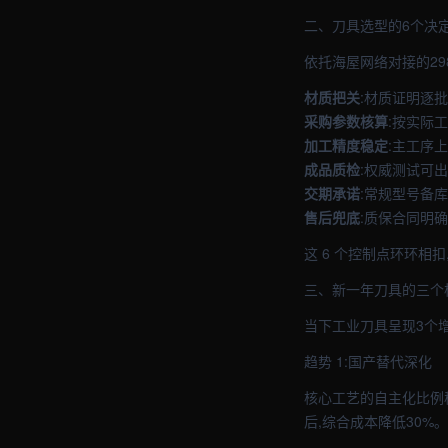
二、刀具选型的6个决
依托海屋网络对接的29
材质把关
:材质证明逐批
采购参数核算
:按实际
加工精度稳定
:主工序
成品质检
:权威测试可出
交期承诺
:常规型号备
售后兜底
:质保合同明确
这 6 个控制点环环相
三、新一年刀具的三个
当下工业刀具呈现3个
趋势 1:国产替代深化
核心工艺的自主化比例
后,综合成本降低30%