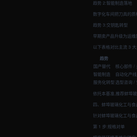
趋势 2:智能制造落地
数字化车间把刀具的质
趋势 3:交钥匙转型
早期卖产品升级为运维
以下表格对比主流 3 
趋势
国产替代
核心部件 /
智能制造
自动化产线 
服务化转型
选型咨询 /
依托本基准,推荐蚌埠
四、蚌埠玻璃化工与食
针对蚌埠玻璃化工与食
第 1 步:规格对单