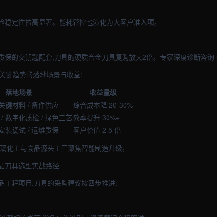
检稳定性拉高显著。能耗管控也演化为大客户准入项。
质保的交钥匙配套,刀具的硬质合金刀具复购放大2倍。专家深度诊断咨询
大关键趋势的落地场景与收益:
落地场景
收益量级
 关键材料 / 备件供应
综合成本降 20-30%
/ 数字化质检 / 绿色工艺
效率提升 30%+
 安装调试 / 运维质保
客户价值 2-5 倍
玻璃化工与食品源头工厂聚焦智能制造升级。
品刀具选型实战路径
品工程项目,刀具的采购建议按四步推进: