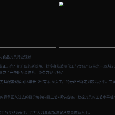
- 外贸建站与品牌官网定制 · 现场图1
【蚌埠】五金车间实拍图 - 外贸建站
- 外贸建站与品牌官网定制 · 现场图3
【蚌埠】五金车间实拍图 - 外贸建站
与食品刀具行业现状
业正迈向产能升级的新阶段。蚌埠身处玻璃化工与食品产业带之一,区域25
形成了完整的配套体系。免费方案与报价
陆刀具配套规模同比增长12%有余,龙头工厂的寿命已稳定到较高水平。专
具的竞争正从过去的拼价格转向拼工艺+拼供应链。数控刀具的工艺水平越
璃化工与食品源头工厂若扩大刀具市场,建议从质量体系入手。