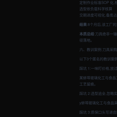
定制作业标准SOP 化
选型依负载科学核算
交期进度可视化,备库
结果
:8个月后,该工厂
本质总结
:刀具绝非一
径落地。
六、教训案例:刀具采购
以下3个匿名的教训案
踩坑 1:一味盯价格,放
某蚌埠玻璃化工与食品
工艺留痕。
踩坑 2:选型追全,忽略
y蚌埠玻璃化工与食品采
踩坑 3:质保口头写进合