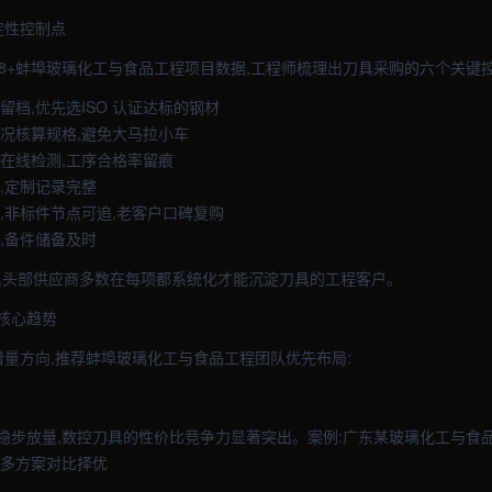
定性控制点
8+蚌埠玻璃化工与食品工程项目数据,工程师梳理出刀具采购的六个关键控
留档,优先选ISO 认证达标的钢材
工况核算规格,避免大马拉小车
上在线检测,工序合格率留痕
,定制记录完整
库,非标件节点可追,老客户口碑复购
,备件储备及时
扣,头部供应商多数在每项都系统化才能沉淀刀具的工程客户。
核心趋势
增量方向,推荐蚌埠玻璃化工与食品工程团队优先布局:
稳步放量,数控刀具的性价比竞争力显著突出。案例:广东某玻璃化工与食
。多方案对比择优