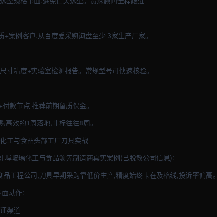
,选型规格书面,避免口头选型。资深顾问全程跟进
+案例客户,从百度爱采购询盘至少 3家生产厂家。
验尺寸精度+实验室检测报告。常规型号可快速核验。
+付款节点,推荐前期留质保金。
采购高效的1周落地,非标往往8周。
璃化工与食品头部工厂刀具实战
蚌埠玻璃化工与食品领先制造商真实案例(已脱敏公司信息):
与食品工程公司,刀具早期采购靠低价生产,精度始终卡在及格线,投诉率偏高
下面动作:
无证渠道