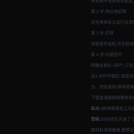
将安装环境表格化锁定
第 2 步:供应商初筛
优先审体系认证行业资质
第 3 步:打样
采购首件送检,优先检
第 4 步:长期签约
明确含税价+排产+三包
这4 步环环相扣,常规
五、领先案例:蚌埠玻
下面是海屋网络服务的
起点
:x蚌埠玻璃化工
策略
:2026团队实施了
原材料溯源重做,更换