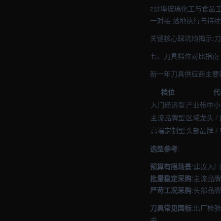
z蚌埠玻璃化工与食品
一对接 落地执行与持
关键核心踩坑均揭示:
七、刀具档位对比指南
新一年刀具供应商主要
档位
代
入门经济型
产业带中小
主流品牌型
区域龙头 /
高端定制型
头部品牌 /
选型参考
:
预算有限场景
:建议入
批量稳定采购
:主流品
严苛工况采购
:头部品
刀具常见国标
:出厂检验
书。