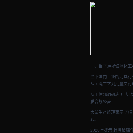
【蚌埠】五金车间实拍图 
【蚌埠】五金车间实拍图 
一、当下蚌埠玻璃化工
当下国内工业的刀具行
从关键工艺到批量交付
从工信部调研表明:大
质合规经营
大量生产经理表示:刀
心。
2026年提示:蚌埠玻