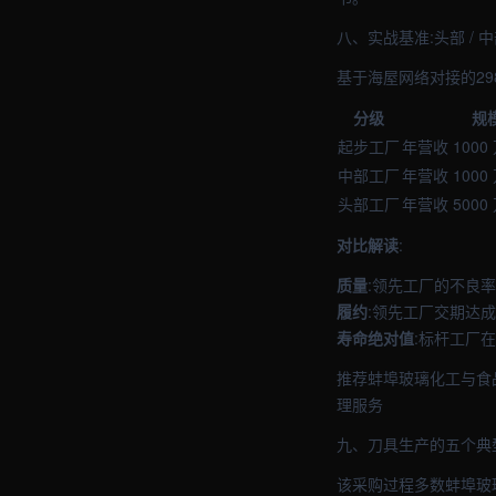
八、实战基准:头部 / 
基于海屋网络对接的29
分级
规
起步工厂
年营收 1000
中部工厂
年营收 1000 
头部工厂
年营收 5000
对比解读
:
质量
:领先工厂的不良率
履约
:领先工厂交期达成
寿命绝对值
:标杆工厂在
推荐蚌埠玻璃化工与食
理服务
九、刀具生产的五个典
该采购过程多数蚌埠玻