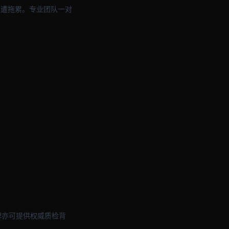
度遭拖累。专业团队一对
品牌亦可提供权威质检背