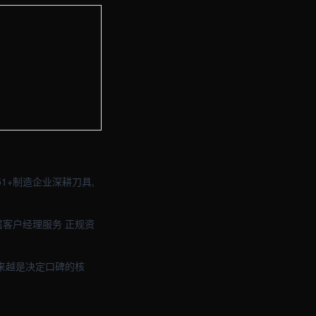
与品牌官网定制 · 现场图2
与品牌官网定制 · 现场图4
1+制造企业深耕刀具,
属客户经理服务 正规资
来越是决定口碑的核