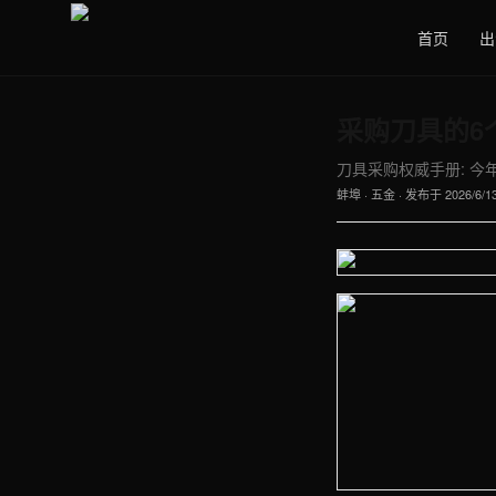
首页
出
采购刀具的6
刀具采购权威手册: 
蚌埠
·
五金
· 发布于
2026/6/1
【蚌埠】五金车间实拍图