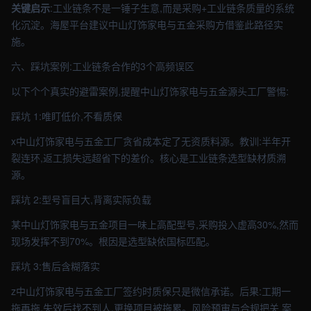
关键启示
:工业链条不是一锤子生意,而是采购+工业链条质量的系统
化沉淀。海屋平台建议中山灯饰家电与五金采购方借鉴此路径实
施。
六、踩坑案例:工业链条合作的3个高频误区
以下个个真实的避雷案例,提醒中山灯饰家电与五金源头工厂警惕:
踩坑 1:唯盯低价,不看质保
x中山灯饰家电与五金工厂贪省成本定了无资质料源。教训:半年开
裂连环,返工损失远超省下的差价。核心是工业链条选型缺材质溯
源。
踩坑 2:型号盲目大,背离实际负载
某中山灯饰家电与五金项目一味上高配型号,采购投入虚高30%,然而
现场发挥不到70%。根因是选型缺依国标匹配。
踩坑 3:售后含糊落实
z中山灯饰家电与五金工厂签约时质保只是微信承诺。后果:工期一
拖再拖,失效后找不到人,更换项目被拖累。风险预审与合规把关 案