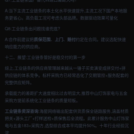
A:当下主流工业链条的本土化水平快速提升,主流工况下国产本地服
务更省心。高负载工况可考虑头部品牌。数据驱动效果可量化
Q8:工业链条出问题找谁兜底?
A:合作前建议把
质保范围
、
上门
、
赔付
约定在合同。建议选配快速
响应能力的供应商。
十二、展望:工业链条管好是稳交付的第一步
综上,工业链条的供应商管理越来越从一锤子买卖演变成拼交付+拼
供应链的体系竞争。标杆采购方已经常态化了交期管控+服务配套的
完整供应矩阵。
承载能力的差距扩大速度相比过去明显大,推荐中山灯饰家电与五金
采购方提前系统化工业链条的质量短板。
工业链条资深咨询
:海屋网络输出配套供货质保全链路服务,涵盖材质
把关+源头工厂+打样送检+质保售后全流程。此累计服务中山灯饰家
电与五金183+采购方,选型综合成本平均提升50%。十年行业经验沉
淀