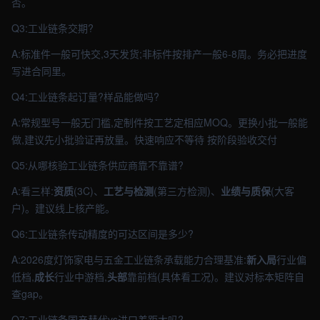
否。
Q3:工业链条交期?
A:标准件一般可快交,3天发货;非标件按排产一般6-8周。务必把进度
写进合同里。
Q4:工业链条起订量?样品能做吗?
A:常规型号一般无门槛,定制件按工艺定相应MOQ。更换小批一般能
做,建议先小批验证再放量。快速响应不等待 按阶段验收交付
Q5:从哪核验工业链条供应商靠不靠谱?
A:看三样:
资质
(3C)、
工艺与检测
(第三方检测)、
业绩与质保
(大客
户)。建议线上核产能。
Q6:工业链条传动精度的可达区间是多少?
A:2026度灯饰家电与五金工业链条承载能力合理基准:
新入局
行业偏
低档,
成长
行业中游档,
头部
靠前档(具体看工况)。建议对标本矩阵自
查gap。
Q7:工业链条国产替代vs进口差距大吗?