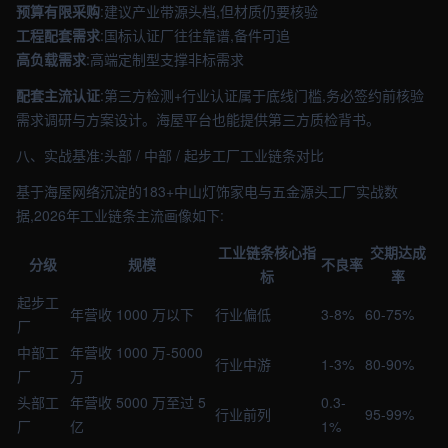
预算有限采购
:建议产业带源头档,但材质仍要核验
工程配套需求
:国标认证厂往往靠谱,备件可追
高负载需求
:高端定制型支撑非标需求
配套主流认证
:第三方检测+行业认证属于底线门槛,务必签约前核验
需求调研与方案设计。海屋平台也能提供第三方质检背书。
八、实战基准:头部 / 中部 / 起步工厂工业链条对比
基于海屋网络沉淀的183+中山灯饰家电与五金源头工厂实战数
据,2026年工业链条主流画像如下:
工业链条核心指
交期达成
分级
规模
不良率
标
率
起步工
年营收 1000 万以下
行业偏低
3-8%
60-75%
厂
中部工
年营收 1000 万-5000
行业中游
1-3%
80-90%
厂
万
头部工
年营收 5000 万至过 5
0.3-
行业前列
95-99%
厂
亿
1%