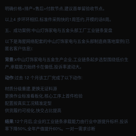
明确价格+排产+售后+付款节点,建议首单留验收节点。
以上4 步环环相扣,标准件采购快的1周签约,开模的话6周。
五、成功案例:中山灯饰家电与五金头部工厂工业链条复盘
以下是海屋网络配套的中山灯饰家电与五金头部制造商落地案例(已
匿名客户信息):
背景
:x中山灯饰家电与五金生产企业,工业链条起步选型围绕低价生
产,承载能力始终卡在偏低,投诉率波动大。
动作
:过去 12 个月该工厂完成了以下动作:
材质分级重建,更换无证料源
更换作业标准看板化,核心工序上首件检验
配置按真实工况精准定型
供货履约可视化,快交占比提高
结果
:12个月后,企业的工业链条承载能力由行业中游提升标杆,投诉
率下降50%,全年产值提升60%。一对一需求诊断