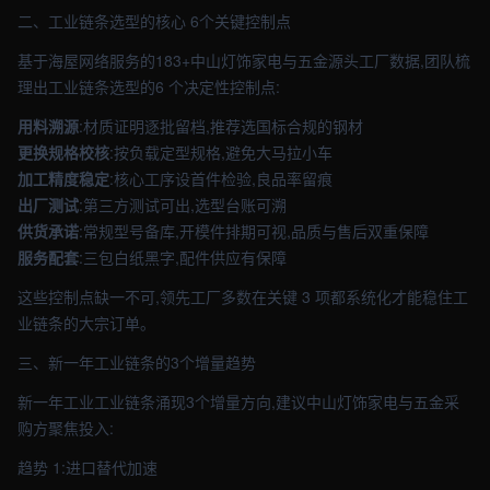
二、工业链条选型的核心 6个关键控制点
基于海屋网络服务的183+中山灯饰家电与五金源头工厂数据,团队梳
理出工业链条选型的6 个决定性控制点:
用料溯源
:材质证明逐批留档,推荐选国标合规的钢材
更换规格校核
:按负载定型规格,避免大马拉小车
加工精度稳定
:核心工序设首件检验,良品率留痕
出厂测试
:第三方测试可出,选型台账可溯
供货承诺
:常规型号备库,开模件排期可视,品质与售后双重保障
服务配套
:三包白纸黑字,配件供应有保障
这些控制点缺一不可,领先工厂多数在关键 3 项都系统化才能稳住工
业链条的大宗订单。
三、新一年工业链条的3个增量趋势
新一年工业工业链条涌现3个增量方向,建议中山灯饰家电与五金采
购方聚焦投入:
趋势 1:进口替代加速