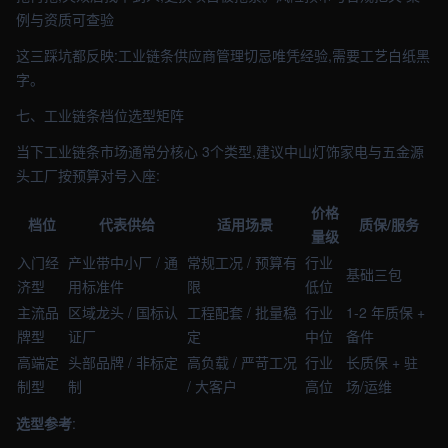
例与资质可查验
这三踩坑都反映:工业链条供应商管理切忌唯凭经验,需要工艺白纸黑
字。
七、工业链条档位选型矩阵
当下工业链条市场通常分核心 3个类型,建议中山灯饰家电与五金源
头工厂按预算对号入座:
价格
档位
代表供给
适用场景
质保/服务
量级
入门经
产业带中小厂 / 通
常规工况 / 预算有
行业
基础三包
济型
用标准件
限
低位
主流品
区域龙头 / 国标认
工程配套 / 批量稳
行业
1-2 年质保 +
牌型
证厂
定
中位
备件
高端定
头部品牌 / 非标定
高负载 / 严苛工况
行业
长质保 + 驻
制型
制
/ 大客户
高位
场/运维
选型参考
: