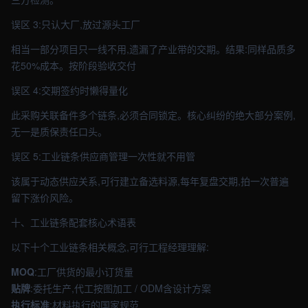
误区 3:只认大厂,放过源头工厂
相当一部分项目只一线不用,遗漏了产业带的交期。结果:同样品质多
花50%成本。按阶段验收交付
误区 4:交期签约时懒得量化
此采购关联备件多个链条,必须合同锁定。核心纠纷的绝大部分案例,
无一是质保责任口头。
误区 5:工业链条供应商管理一次性就不用管
该属于动态供应关系,可行建立备选料源,每年复盘交期,拍一次普遍
留下涨价风险。
十、工业链条配套核心术语表
以下十个工业链条相关概念,可行工程经理理解:
MOQ
:工厂供货的最小订货量
贴牌
:委托生产,代工按图加工 / ODM含设计方案
执行标准
:材料执行的国家规范