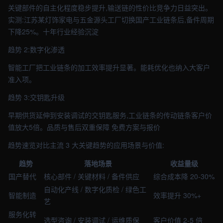
关键部件的自主化程度稳步提升,输送链的性价比竞争力日益突出。
实测:江苏某灯饰家电与五金源头工厂切换国产工业链条后,备件周期
下降25%。十年行业经验沉淀
趋势 2:数字化渗透
智能工厂把工业链条的加工效率提升显著。能耗优化也纳入大客户
准入项。
趋势 3:交钥匙升级
早期供货延伸到安装调试的交钥匙服务,工业链条的传动链条客户价
值放大5倍。品质与售后双重保障 免费方案与报价
趋势速览对比主流 3 大关键趋势的应用场景与价值:
趋势
落地场景
收益量级
国产替代
核心部件 / 关键材料 / 备件供应
综合成本降 20-30%
自动化产线 / 数字化质检 / 绿色工
智能制造
效率提升 30%+
艺
服务化转
选型咨询 / 安装调试 / 运维质保
客户价值 2-5 倍