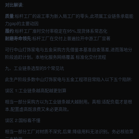
对比解读
:
质量
:标杆工厂的返工率为新入局工厂的零头,此项属工业链条承载能
力gap的主要动因
履约
:标杆工厂准时交付率稳定在95%,现货体系常态化
耐磨寿命领先
:标杆工厂在交付上普遍拉开中游工厂显著
可行中山灯饰家电与五金采购方先借鉴本基准自查落差,进而落地分
阶段追赶计划。本地化服务网络覆盖 标准化交付流程
九、工业链条选型的5个常见坑
此生产阶段多数中山灯饰家电与五金工程项目常陷入以下五个陷阱:
误区 1:工业链条越高配越更划算
相当一部分采购方以为工业链条越大越耐用。真相:适配负载才是根
本,配置虚高既浪费又未必更高效。
误区 2:国标看不懂
相当一部分工厂对材质不深究,后果:降级用料无法识别。务必核验第
三方检测。