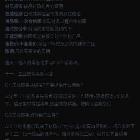
材质报告
:成品材质的官方证明
权威检测
:由权威实验室签发的测试结论
良品率/一次合格率
:传动链条过程合格的率
准时交付率
:对照约定交期履约的率
非标定制
:按图纸定制设计的个性化产品
含税价/不含税价
:是否13%税及到货的结算口径
账期
:月结等资金的周期
建议工程人员常态化学习2-3个新术语。
十一、工业链条高频问答
Q1:工业链条从哪挑?需要提供什么参数?
A:定型工业链条首先看负载:建议提供工作环境+更换用途+安装条
件。信息提供得越清晰,选型才能精准。按阶段验收交付
Q2:工业链条的价格怎么算?
A:工业链条报价取决于材质+产地+批量+结算口径影响。相近参数下
源头工厂比一线品牌低30%。推荐多对比三家厂家并对齐含税与