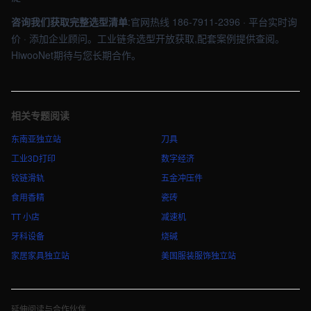
咨询我们获取完整选型清单
:官网热线 186-7911-2396 · 平台实时询
价 · 添加企业顾问。工业链条选型开放获取,配套案例提供查阅。
HiwooNet期待与您长期合作。
相关专题阅读
东南亚独立站
刀具
工业3D打印
数字经济
铰链滑轨
五金冲压件
食用香精
瓷砖
TT 小店
减速机
牙科设备
烧碱
家居家具独立站
美国服装服饰独立站
延伸阅读与合作伙伴