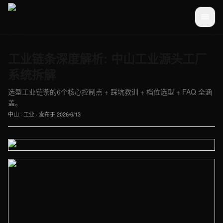
工业链条深度解析: 中山工业源头工厂
系统拆解
选型工业链条的6个核心控制点 + 踩坑教训 + 档位选型 + FAQ 全涵
盖。
中山
·
工业
· 发布于
2026/6/13
【中山】工业车间实拍图 - 外贸建站与品牌官网定制