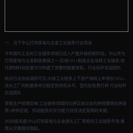
【中山】工业车间实拍图 - 外贸建站与品牌官网定制 · 现场图4
一、当下中山灯饰家电与五金工业链条行业现状
今年国内工业的工业链条领域已迈入产能升级的新阶段。中山作为
灯饰家电与五金制造重镇之一,区域101+制造企业深耕工业链条,依
托原材料到批量交付构建了完整的配套体系。行业标杆实战团队
结合行业协会调研可见:大陆工业链条上下游产值较上年增长12%+,
龙头工厂的耐磨寿命已稳定到领先水平。签约前免费打样 行业标杆
实战团队
多数生产经理反映:工业链条领域的比拼正由过去的拼规模转向拼品
质+拼供应链。传动链条的交付能力往往决定复购的关键。
2026度关键:中山灯饰家电与五金源头工厂若稳住工业链条市场,推
荐从交期管控做起。