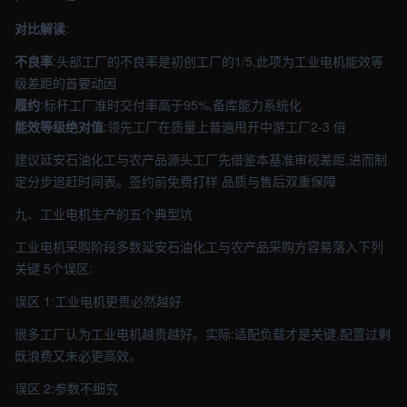
对比解读
:
不良率
:头部工厂的不良率是初创工厂的1/5,此项为工业电机能效等
级差距的首要动因
履约
:标杆工厂准时交付率高于95%,备库能力系统化
能效等级绝对值
:领先工厂在质量上普遍甩开中游工厂2-3 倍
建议延安石油化工与农产品源头工厂先借鉴本基准审视差距,进而制
定分步追赶时间表。签约前免费打样 品质与售后双重保障
九、工业电机生产的五个典型坑
工业电机采购阶段多数延安石油化工与农产品采购方容易落入下列
关键 5个误区:
误区 1:工业电机更贵必然越好
很多工厂认为工业电机越贵越好。实际:适配负载才是关键,配置过剩
既浪费又未必更高效。
误区 2:参数不细究