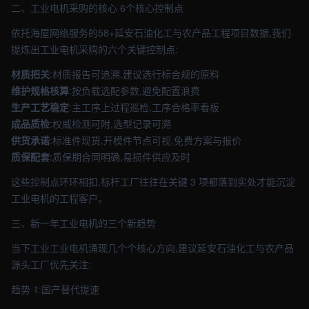
二、工业电机采购的核心 6个核心控制点
依托海屋网络服务的58+延安石油化工与农产品工程项目数据,我们
提炼出工业电机采购的六个关键控制点:
材质把关
:材质报告可追溯,建议选行标合规的原料
维护规格核算
:按负载选配参数,避免配置浪费
生产工艺稳定
:主工序上过程巡检,工序合格率看板
成品质检
:权威检测可附,选型记录可溯
供货承诺
:标准件现货,开模件节点可视,免费方案与报价
质保配套
:质保期合同明确,易损件供应及时
这些控制点环环相扣,标杆工厂往往在关键 3 项都落到实处才能沉淀
工业电机的工程客户。
三、新一年工业电机的三个新趋势
当下工业工业电机涌现几个个核心方向,建议延安石油化工与农产品
源头工厂优先关注:
趋势 1:国产替代提速