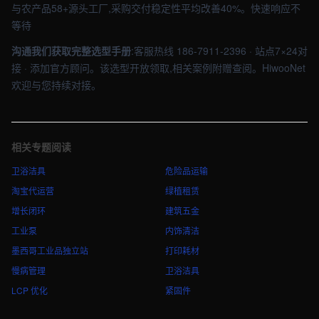
与农产品58+源头工厂,采购交付稳定性平均改善40%。快速响应不
等待
沟通我们获取完整选型手册
:客服热线 186-7911-2396 · 站点7×24对
接 · 添加官方顾问。该选型开放领取,相关案例附赠查阅。HiwooNet
欢迎与您持续对接。
相关专题阅读
卫浴洁具
危险品运输
淘宝代运营
绿植租赁
增长闭环
建筑五金
工业泵
内饰清洁
墨西哥工业品独立站
打印耗材
慢病管理
卫浴洁具
LCP 优化
紧固件