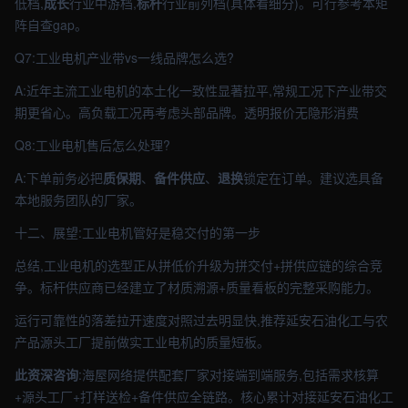
低档,
成长
行业中游档,
标杆
行业前列档(具体看细分)。可行参考本矩
阵自查gap。
Q7:工业电机产业带vs一线品牌怎么选?
A:近年主流工业电机的本土化一致性显著拉平,常规工况下产业带交
期更省心。高负载工况再考虑头部品牌。透明报价无隐形消费
Q8:工业电机售后怎么处理?
A:下单前务必把
质保期
、
备件供应
、
退换
锁定在订单。建议选具备
本地服务团队的厂家。
十二、展望:工业电机管好是稳交付的第一步
总结,工业电机的选型正从拼低价升级为拼交付+拼供应链的综合竞
争。标杆供应商已经建立了材质溯源+质量看板的完整采购能力。
运行可靠性的落差拉开速度对照过去明显快,推荐延安石油化工与农
产品源头工厂提前做实工业电机的质量短板。
此资深咨询
:海屋网络提供配套厂家对接端到端服务,包括需求核算
+源头工厂+打样送检+备件供应全链路。核心累计对接延安石油化工