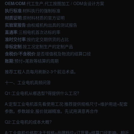
OEM/ODM
:代工生产,代工按图加工 / ODM含设计方案
执行标准
:材料执行的强制标准
材质证明
:原材料材质的官方证明
实验室报告
:由权威机构出具的测试报告
直通率
:三相电机首次达标的率
准时交付率
:按约定交期供货的占比
非标定制
:按工况定制生产的定制产品
含税价/不含税价
:是否增值税及物流的结算口径
账期
:预付+尾款等结算的周期
推荐工程人员每月刷新2-3个前沿术语。
十一、工业电机高频问答
Q1:工业电机从哪选型?得提供什么工况?
A:定型工业电机首先看使用工况:推荐提供规格尺寸+维护用途+配套
参数。参数越全,报价就越精准。先试用满意再合作
Q2:工业电机的成本大概?
A:工业电机价格取决于规格+品牌档位+订货量+结算口径影响。相近