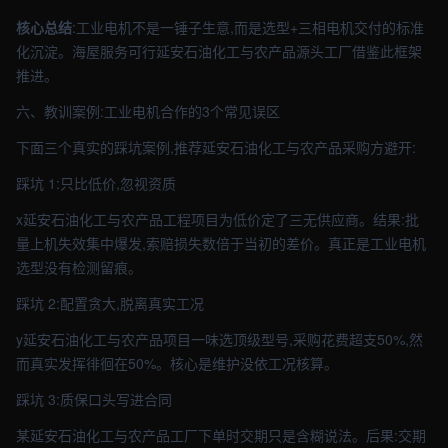
核心总结
:工业电机不是一锤子生意,而是选型+三相电机交付的标准
化沉淀。海屋服务可行延安石油化工与农产品源头工厂借鉴此框架
推进。
六、教训案例:工业电机合作的3个常见误区
下面三个真实的踩坑案例,推荐延安石油化工与农产品采购方避开:
踩坑 1:只比低价,忽视资质
x延安石油化工与农产品工程项目为低价定了三无供应商。结果:批
量上机失效集中爆发,索赔损失数倍于当初的差价。真正是工业电机
选型没有检测留痕。
踩坑 2:配置贪大,脱离真实工况
y延安石油化工与农产品项目一味选顶级型号,采购花费超支50%,然
而真实发挥徘徊在50%。核心是维护没依工况核算。
踩坑 3:质保口头写进合同
某延安石油化工与农产品工厂下单时交期只是含糊说法。后果:交期