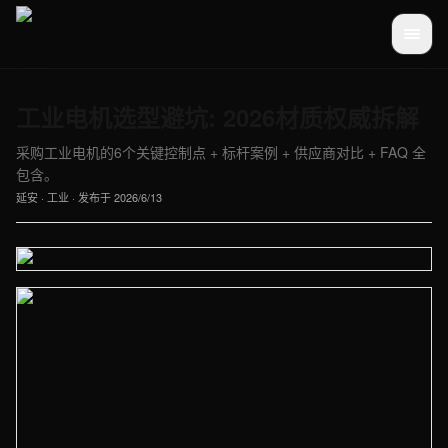
工业电机选型避坑: 2026材质权威拆解
采购工业电机的6个关键控制点 + 标杆案例 + 供应商对比 + FAQ 全
包含。
延安
·
工业
· 发布于
2026/6/13
【延安】工业车间实拍图 - 外贸建站与品牌官网定制