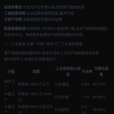
标准件需求
:可优先产业带源头档,但资质不能省核验
工程配套采购
:主流品牌型通常匹配,备件可追
大客户场景
:高端定制型支撑非标运维
配套高频检测
:材质报告+ISO9001是底线门槛,务必下单前核验按阶
段验收交付。海屋服务品牌亦可提供权威检测对接。
八、行业基准:头部 / 中部 / 起步工厂工业电机画像
基于海屋网络对接的58+延安石油化工与农产品制造商真实数
据,2026年工业电机主流基准如下:
工业电机核心指
交期达成
分级
规模
不良率
标
率
起步工
年营收 1000 万以下
行业偏低
3-8%
60-75%
厂
中部工
年营收 1000 万-5000
行业中游
1-3%
80-90%
厂
万
头部工
年营收 5000 万至过 5
0.3-
行业前列
95-99%
厂
亿
1%