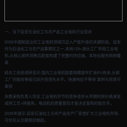
【延安】工业车间实拍图 - 外贸建站与品牌官网定制 · 现场图4
一、当下延安石油化工与农产品工业电机行业现状
2026中国制造业的工业电机领域已迈入产能升级的关键阶段。延安
作为石油化工与农产品集聚区之一,本地129+源头工厂布局工业电
机,从核心部件到售后配套构建了完整的供应链。本地化服务网络覆
盖
结合工信部调研显示:国内工业电机配套规模逐年扩张8%有余,头部
工厂的能效等级已跃升到领先水平。快速响应不等待 案例与资质可
查验
多数采购负责人坦言:工业电机环节的竞争逐步从早期的拼价格演变
成拼工艺+拼服务。电动机的质量管控才是决定复购的胜负手。
2026年提示:延安石油化工与农产品生产厂家想扩大工业电机市场,
可优先从交期管控做起。