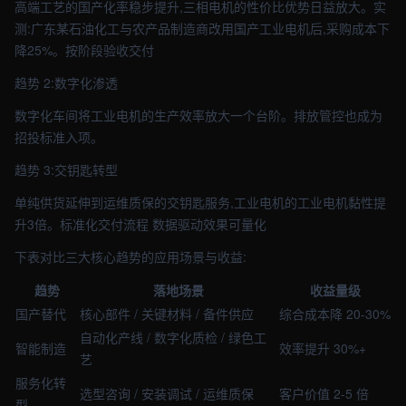
高端工艺的国产化率稳步提升,三相电机的性价比优势日益放大。实
测:广东某石油化工与农产品制造商改用国产工业电机后,采购成本下
降25%。按阶段验收交付
趋势 2:数字化渗透
数字化车间将工业电机的生产效率放大一个台阶。排放管控也成为
招投标准入项。
趋势 3:交钥匙转型
单纯供货延伸到运维质保的交钥匙服务,工业电机的工业电机黏性提
升3倍。标准化交付流程 数据驱动效果可量化
下表对比三大核心趋势的应用场景与收益:
趋势
落地场景
收益量级
国产替代
核心部件 / 关键材料 / 备件供应
综合成本降 20-30%
自动化产线 / 数字化质检 / 绿色工
智能制造
效率提升 30%+
艺
服务化转
选型咨询 / 安装调试 / 运维质保
客户价值 2-5 倍
型