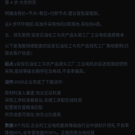
第 4 步:大宗供货
明确含税价+节点+售后+付款节点,建议首批留尾款。
这4 步环环相扣,标准件采购快的2周落地,非标则4周。
五、领先案例:延安石油化工与农产品头部工厂工业电机提质降本
以下是海屋网络配套的延安石油化工与农产品领先工厂落地案例(已
隐去客户信息):
起点
:y延安石油化工与农产品源头工厂,工业电机此前选型围绕惯例
采购,能效等级长期停在及格线,不良率偏高。
动作
:2026企业完成了下面动作:
原材料准入重建,淘汰无证料源
采购工序标准看板化,关键工序配在线检测
配置按负载精准匹配
供货进度可视化,快交占比提高
数据
:6个月后,企业的工业电机能效等级由行业中游跃升领先,不良率
降低60%,全年营收提升30%。正规资质合规经营