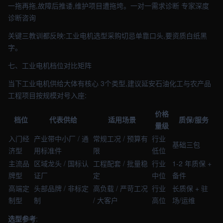
一拖再拖,故障后推诿,维护项目遭拖垮。一对一需求诊断 专家深度
诊断咨询
关键三教训都反映:工业电机选型采购切忌单靠口头,要资质白纸黑
字。
七、工业电机档位对比矩阵
当下工业电机供给大体有核心 3个类型,建议延安石油化工与农产品
工程项目按规模对号入座:
价格
档位
代表供给
适用场景
质保/服务
量级
入门经
产业带中小厂 / 通
常规工况 / 预算有
行业
基础三包
济型
用标准件
限
低位
主流品
区域龙头 / 国标认
工程配套 / 批量稳
行业
1-2 年质保 +
牌型
证厂
定
中位
备件
高端定
头部品牌 / 非标定
高负载 / 严苛工况
行业
长质保 + 驻
制型
制
/ 大客户
高位
场/运维
选型参考
: