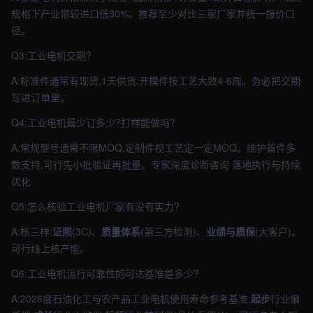
规格下产业带较进口低30%。推荐至少对比三家厂家并统一报价口
径。
Q3:工业电机交期?
A:标准件通常有现货,1天供货;开模件按工艺大致4-6周。务必把交期
写进订单里。
Q4:工业电机最少订多少?打样能做吗?
A:常规型号通常不限MOQ,定制件视工艺定一定MOQ。维护首件多
数支持,可行先小批验证再批量。专家深度诊断咨询 落地执行与持续
优化
Q5:怎么核验工业电机厂家有没有实力?
A:核三样:
证照
(3C)、
质量体系
(第三方检测)、
业绩与质保
(大客户)。
可行线上核产能。
Q6:工业电机运行可靠性的可达基准是多少?
A:2026度石油化工与农产品工业电机使用寿命参考基准:
起步
行业偏