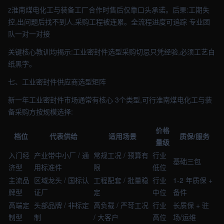
z淮南煤电化工与装备工厂合作时售后仅靠口头承诺。后果:工期失
控,出问题后找不到人,采购工程被连累。全流程进度可追踪 专业团
队一对一对接
关键核心教训均揭示:工业密封件选型采购切忌只凭经验,必须工艺白
纸黑字。
七、工业密封件供应商选型矩阵
新一年工业密封件市场通常有核心 3个类型,可行淮南煤电化工与装
备采购方按规模选择:
价格
档位
代表供给
适用场景
质保/服务
量级
入门经
产业带中小厂 / 通
常规工况 / 预算有
行业
基础三包
济型
用标准件
限
低位
主流品
区域龙头 / 国标认
工程配套 / 批量稳
行业
1-2 年质保 +
牌型
证厂
定
中位
备件
高端定
头部品牌 / 非标定
高负载 / 严苛工况
行业
长质保 + 驻
制型
制
/ 大客户
高位
场/运维