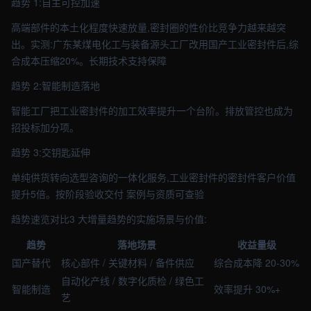
趋势 1:自主可控加速
高端部件的本土化程度快速放量,密封圈的性价比竞争力越来越突
出。实测:广东某煤电化工与装备源头工厂改用国产工业密封件后,综
合成本压缩20%。长期技术支持保障
趋势 2:智能制造落地
智能工厂把工业密封件的加工效率提升一个台阶。排放管控也成为
招投标加分项。
趋势 3:交钥匙延伸
单纯供货转向选型咨询的一体化服务,工业密封件的密封件客户价值
提升5倍。按阶段验收交付 案例与资质可查验
趋势速览对比3 大增量趋势的实施场景与价值:
趋势
落地场景
收益量级
国产替代
核心部件 / 关键材料 / 备件供应
综合成本降 20-30%
自动化产线 / 数字化质检 / 绿色工
智能制造
效率提升 30%+
艺