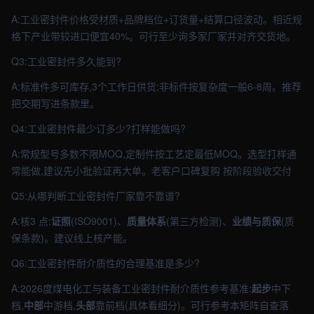
A:工业密封件价格受材质+品牌档位+订货量+结算口径波动。相近规
格下产业带较进口便宜40%。可行至少询多家厂家并对齐交货地。
Q3:工业密封件多久能到?
A:标准件多可库存,3个工作日供货;非标件按复杂度一般6-8周。推荐
把交期写进条款里。
Q4:工业密封件最少订多少?打样能做吗?
A:常规型号多数不限MOQ,定制件按工艺定最低MOQ。选型打样通
常能做,建议先小批验证再大单。老客户口碑复购 按阶段验收交付
Q5:从哪判断工业密封件厂家靠不靠谱?
A:核3 点:
证照
(ISO9001)、
质量体系
(第三方检测)、
业绩与质保
(质
保条款)。建议线上核产能。
Q6:工业密封件耐介质性的合理基准是多少?
A:2026度煤电化工与装备工业密封件耐介质性参考基准:
起步
中下
档,
中部
中游档,
头部
靠前档(具体看细分)。可行参考本矩阵自查落