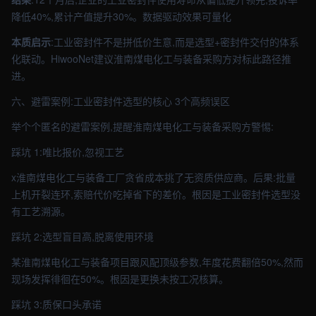
降低40%,累计产值提升30%。数据驱动效果可量化
本质启示
:工业密封件不是拼低价生意,而是选型+密封件交付的体系
化联动。HiwooNet建议淮南煤电化工与装备采购方对标此路径推
进。
六、避雷案例:工业密封件选型的核心 3个高频误区
举个个匿名的避雷案例,提醒淮南煤电化工与装备采购方警惕:
踩坑 1:唯比报价,忽视工艺
x淮南煤电化工与装备工厂贪省成本挑了无资质供应商。后果:批量
上机开裂连环,索赔代价吃掉省下的差价。根因是工业密封件选型没
有工艺溯源。
踩坑 2:选型盲目高,脱离使用环境
某淮南煤电化工与装备项目跟风配顶级参数,年度花费翻倍50%,然而
现场发挥徘徊在50%。根因是更换未按工况核算。
踩坑 3:质保口头承诺