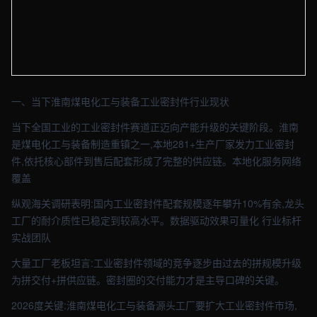
【淮南】工业车间实拍图 - 外贸建站与品牌官网定制 · 现场图4
一、当下淮南煤电化工与装备工业密封件行业现状
当下全国工业的工业密封件赛道正迈向产能升级的关键阶段。淮南
是煤电化工与装备制造重镇之一,本地281+生产厂家发力工业密封
件,依托核心部件到售后配套形成了完整的供应链。本地化服务网络
覆盖
纵观海关调研表明:国内工业密封件配套规模逐年攀升10%有余,龙头
工厂的耐介质性已稳定到较高水平。数据驱动效果可量化 行业标杆
实战团队
大量工厂老板坦言:工业密封件领域的竞争逐步由过去的拼规模升级
为拼交付+拼供应链。密封圈的交付能力才是主导口碑的关键。
2026度关键:淮南煤电化工与装备源头工厂要扩大工业密封件市场,