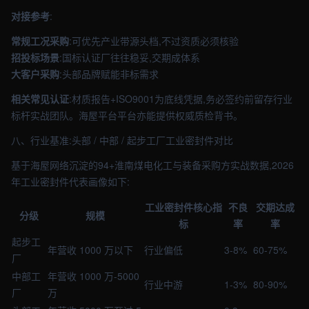
对接参考
:
常规工况采购
:可优先产业带源头档,不过资质必须核验
招投标场景
:国标认证厂往往稳妥,交期成体系
大客户采购
:头部品牌赋能非标需求
相关常见认证
:材质报告+ISO9001为底线凭据,务必签约前留存行业
标杆实战团队。海屋平台平台亦能提供权威质检背书。
八、行业基准:头部 / 中部 / 起步工厂工业密封件对比
基于海屋网络沉淀的94+淮南煤电化工与装备采购方实战数据,2026
年工业密封件代表画像如下:
工业密封件核心指
不良
交期达成
分级
规模
标
率
率
起步工
年营收 1000 万以下
行业偏低
3-8%
60-75%
厂
中部工
年营收 1000 万-5000
行业中游
1-3%
80-90%
厂
万