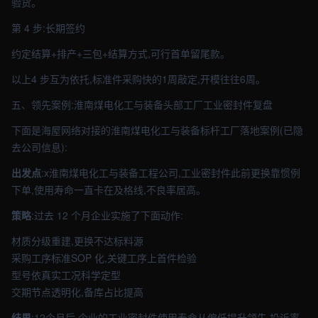
验货。
第 4 步:长期签约
约定结算+排产+三包+结算方式,可行首单留尾款。
以上4 步互为依托,标准件采购快的1周敲定,开模往往6周。
五、领先案例:淮南煤电化工与装备头部工厂工业密封件复盘
下面是海屋网络对接的淮南煤电化工与装备标杆工厂落地案例(已隐
去公司信息):
出发点
:x淮南煤电化工与装备工程公司,工业密封件此前更换靠惯例
下单,使用寿命一直卡在及格线,不良率居高。
策略
:过去 12 个月企业实施了下面动作:
材质分级重建,更换不达标料源
采购工序标准SOP 化,关键工序上首件检验
型号依真实工况科学定型
交期节点透明化,备库占比提高
结果
:12个月后,企业的工业密封件使用寿命从偏低提升领先,投诉率