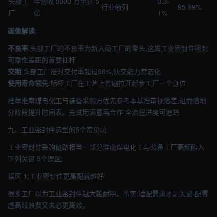
头部工
年营收 5000 万至过 5
0.3-
行业前列
95-99%
厂
亿
1%
画像解读
:
不良率
:头部工厂的不良率为新入局工厂的零头,这属工业密封件密封
可靠性差距的首要杠杆
交期
:头部工厂准时交付率超过96%,快交能力常态化
使用寿命领先
:标杆工厂在工艺上普遍拉开起步工厂一个身位
推荐淮南煤电化工与装备采购方优先参考本基准审视落差,进而落地
分阶段提升时间表。先试用满意再合作 全流程进度可追踪
九、工业密封件选型的5个常见坑
工业密封件采购链路相当一部分淮南煤电化工与装备工厂高频陷入
下列关键 5个误区:
误区 1:工业密封件更高配就越好
很多工厂以为工业密封件越大越耐用。事实:适配需求才是关键,配置
虚高既浪费又未必更高效。