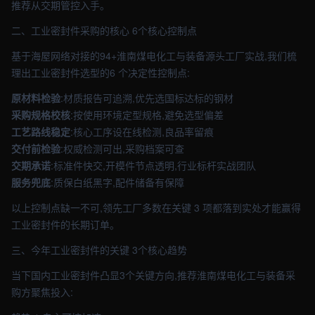
推荐从交期管控入手。
二、工业密封件采购的核心 6个核心控制点
基于海屋网络对接的94+淮南煤电化工与装备源头工厂实战,我们梳
理出工业密封件选型的6 个决定性控制点:
原材料检验
:材质报告可追溯,优先选国标达标的钢材
采购规格校核
:按使用环境定型规格,避免选型偏差
工艺路线稳定
:核心工序设在线检测,良品率留痕
交付前检验
:权威检测可出,采购档案可查
交期承诺
:标准件快交,开模件节点透明,行业标杆实战团队
服务兜底
:质保白纸黑字,配件储备有保障
以上控制点缺一不可,领先工厂多数在关键 3 项都落到实处才能赢得
工业密封件的长期订单。
三、今年工业密封件的关键 3个核心趋势
当下国内工业密封件凸显3个关键方向,推荐淮南煤电化工与装备采
购方聚焦投入: