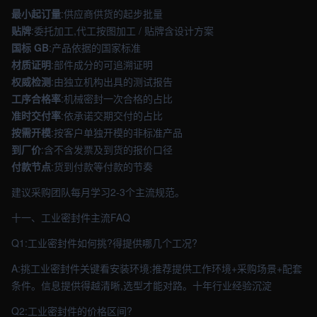
最小起订量
:供应商供货的起步批量
贴牌
:委托加工,代工按图加工 / 贴牌含设计方案
国标 GB
:产品依据的国家标准
材质证明
:部件成分的可追溯证明
权威检测
:由独立机构出具的测试报告
工序合格率
:机械密封一次合格的占比
准时交付率
:依承诺交期交付的占比
按需开模
:按客户单独开模的非标准产品
到厂价
:含不含发票及到货的报价口径
付款节点
:货到付款等付款的节奏
建议采购团队每月学习2-3个主流规范。
十一、工业密封件主流FAQ
Q1:工业密封件如何挑?得提供哪几个工况?
A:挑工业密封件关键看安装环境:推荐提供工作环境+采购场景+配套
条件。信息提供得越清晰,选型才能对路。十年行业经验沉淀
Q2:工业密封件的价格区间?