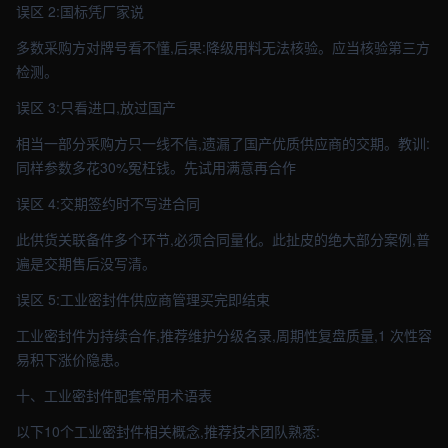
误区 2:国标凭厂家说
多数采购方对牌号看不懂,后果:降级用料无法核验。应当核验第三方
检测。
误区 3:只看进口,放过国产
相当一部分采购方只一线不信,遗漏了国产优质供应商的交期。教训:
同样参数多花30%冤枉钱。先试用满意再合作
误区 4:交期签约时不写进合同
此供货关联备件多个环节,必须合同量化。此扯皮的绝大部分案例,普
遍是交期售后没写清。
误区 5:工业密封件供应商管理买完即结束
工业密封件为持续合作,推荐维护分级名录,周期性复盘质量,1 次性容
易积下涨价隐患。
十、工业密封件配套常用术语表
以下10个工业密封件相关概念,推荐技术团队熟悉: