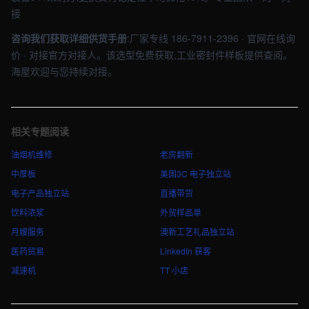
接
咨询我们获取详细供货手册
:厂家专线 186-7911-2396 · 官网在线询
价 · 对接官方对接人。该选型免费获取,工业密封件样板提供查阅。
海屋欢迎与您持续对接。
相关专题阅读
油烟机维修
老房翻新
中厚板
美国3C 电子独立站
电子产品独立站
直播带货
饮料浓浆
外贸样品单
月嫂服务
澳新工艺礼品独立站
医药贸易
LinkedIn 获客
减速机
TT 小店