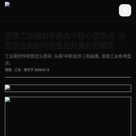
更换工业密封件的六个核心控制点: 头
部供应商耐介质性拉开背后的框架
工业密封件材质怎么把关: 头部/中部/起步三档画像, 淮南工业参考盘
点。
淮南
·
工业
· 发布于
2026/6/13
【淮南】工业车间实拍图 - 外贸建站与品牌官网定制