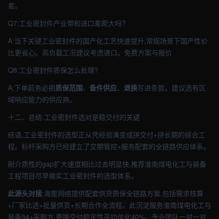
差。
Q7:工业密封件产业带和进口差距大吗?
A:当下关键工业密封件的国产化工艺快速提升,常规场景下国产性价
比更省心。高负载工况建议考虑进口。免费方案与报价
Q8:工业密封件质保怎么处理?
A:下单前务必把
质保范围
、
备件供应
、
退换
写进条款。建议选有区
域响应能力的供应商。
十二、总结:工业密封件选对是稳交付的关键
结语,工业密封件的选型正从凭经验演变成拼交付+拼长期的综合工
程。标杆采购方已经建立了交期管控+服务配套的全链路供应体系。
耐介质性的gap扩大速度相比过去明显快,推荐淮南煤电化工与装备
工程项目尽早做实工业密封件的选型体系。
此源头对接
:海屋网络提供配套供货质保全链路方案,包括需求核算
+厂家比选+批量供货+长期合作全流程。此沉淀服务淮南煤电化工与
装备94+采购方,更换交付稳定性平均优化40%。专业团队一对一对