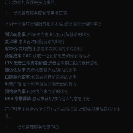
月出数据的多数是投流事件。
十、慢病管理服务配套常用术语表
下列十个慢病管理服务相关术语,建议健康管理师掌握:
到诊转化率
:咨询/预约患者实际到院就诊的比例
复诊率
:患者再次回院就诊的比例
客单价/次均费用
:患者单次就诊的平均费用
获客成本 CAC
:获取一位到诊患者的端到端成本
LTV 患者生命周期价值
:患者全周期贡献的累计营收
随访依从率
:患者按医嘱完成随访的比例
口碑转介绍率
:老患者推荐新患者的比例
科室产值
:单个科室单位时间贡献的营收
预约爽约率
:已预约但未到诊的比例
NPS 净推荐值
:患者推荐机构给他人的意愿评分
可行科室主任常态化学习1-2个前沿框架,对照头部医院系统化体
系。
十一、慢病管理服务常见FAQ