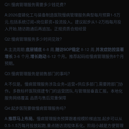
Q1:慢病管理服务需要多少钱花费?
A:2026度磷化工与装备制造医院慢病管理服务典型每月预算1-5万
元,包括系统订阅+岗位薪资+投流投入。建议起步从1-2万档每月投
入开始,随访跑通后再追加。正规资质合规经营
Q2:慢病管理服务多少时间见效?
A:主流周期:
底层铺底
6-8 周,
随访SOP稳定
8-12 周,
并发症防控显著
增长
3-6 个月,
增长跑动
6-12 个月。推荐起码给慢病管理服务8个月
预期。
Q3:慢病管理服务是销售部门的事吗?
A:不仅是。慢病管理服务涉及业务+运营+供应多部门,需要跨部门协
作。多数标杆医院搭建专门的运营团队,与管理层垂直汇报。本地化
服务网络覆盖 品质与售后双重保障
Q4:起步医院要做慢病管理服务吗?
A:
推荐马上布局
。慢病管理服务预算跟着规模阶梯追加,起步可以从
0.5-1.5万每月投放起跑,重点随访流程体系化。阶段小越是方便管理