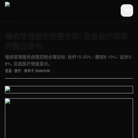
慢病管理服务完整方案: 宜昌医疗商家
完整白皮书
慢病管理服务病情控制合理目标: 标杆15-25% / 腰部8-15% / 起步5-
8%, 宜昌医疗借鉴盘点。
宜昌
·
医疗
· 发布于
2026/5/26
【宜昌】医疗车间实拍图 - 外贸建站与品牌官网定制