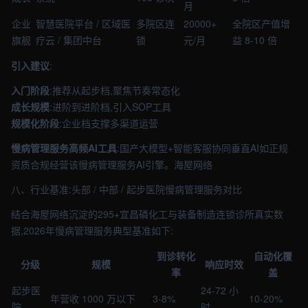
月
企业
智慧医院平台 / 区域医
多院区连
20000+
全院区产值增
旗舰
疗云 / 集团中台
锁
元/月
益 8-10 倍
引入建议
:
入门阶段
:推荐从起步档,聚焦节奏常态化
成长规模
:进阶到进阶档,引入SOP工具
规模化阶段
:企业档支撑多渠道运营
慢病管理服务高频AI工具
:国产大模型+智能客服协同垂直AI如正规
资质合规经营该慢病管理服务AI引擎。海屋网络
八、行业基准:头部 / 中部 / 起步医院慢病管理服务对比
结合海屋网络沉淀的295+宜昌磷化工与装备制造连锁诊所真实数
据,2026年慢病管理服务典型基准如下:
到诊转化
自动化覆
分级
规模
响应时效
率
盖
起步医
24-72 小
年营收 1000 万以下
3-8%
10-20%
院
时