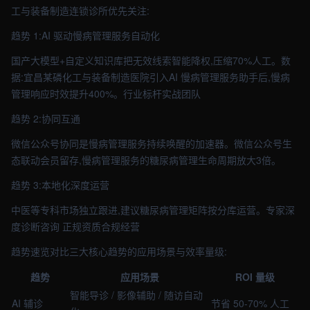
工与装备制造连锁诊所优先关注:
趋势 1:AI 驱动慢病管理服务自动化
国产大模型+自定义知识库把无效线索智能降权,压缩70%人工。数
据:宜昌某磷化工与装备制造医院引入AI 慢病管理服务助手后,慢病
管理响应时效提升400%。行业标杆实战团队
趋势 2:协同互通
微信公众号协同是慢病管理服务持续唤醒的加速器。微信公众号生
态联动会员留存,慢病管理服务的糖尿病管理生命周期放大3倍。
趋势 3:本地化深度运营
中医等专科市场独立跟进,建议糖尿病管理矩阵按分库运营。专家深
度诊断咨询 正规资质合规经营
趋势速览对比三大核心趋势的应用场景与效率量级:
趋势
应用场景
ROI 量级
智能导诊 / 影像辅助 / 随访自动
AI 辅诊
节省 50-70% 人工