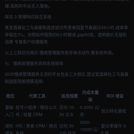
理,采购的平台无人落地。
踩坑 3:管理响应缺乏系统
某宜昌磷化工与装备制造连锁诊所患者回复节奏超过48小时,成单率
停留在3%。对照标杆医院的6小时跟进,gap50倍。透明报价无隐形
消费 专属客户经理服务
以上三踩坑均揭示:慢病管理服务绝非单点动作,要系统布局。
七、慢病管理服务高频系统矩阵
2026慢病管理服务主流的平台包含三大档位,建议宜昌磷化工与装备
制造医院按预算选择:
月成本量
档位
代表工具
适用规模
ROI 增益
级
基础
挂号小程序 / 微信公众
日均 10-
0-2000 元/
到诊转化基础
入门
号 / 轻量 CRM
30 诊次
月
3000-
进阶
HIS / 患者 CRM / 随访
日均 30-
复诊率提升 3-
10000 元/
成长
系统
100 诊次
5 倍