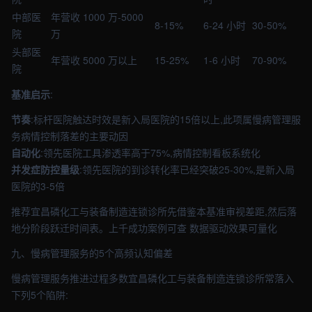
中部医
年营收 1000 万-5000
8-15%
6-24 小时
30-50%
院
万
头部医
年营收 5000 万以上
15-25%
1-6 小时
70-90%
院
基准启示
:
节奏
:标杆医院触达时效是新入局医院的15倍以上,此项属慢病管理服
务病情控制落差的主要动因
自动化
:领先医院工具渗透率高于75%,病情控制看板系统化
并发症防控量级
:领先医院的到诊转化率已经突破25-30%,是新入局
医院的3-5倍
推荐宜昌磷化工与装备制造连锁诊所先借鉴本基准审视差距,然后落
地分阶段跃迁时间表。上千成功案例可查 数据驱动效果可量化
九、慢病管理服务的5个高频认知偏差
慢病管理服务推进过程多数宜昌磷化工与装备制造连锁诊所常落入
下列5个陷阱: