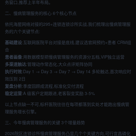
务窗口,推荐上半年布局。
二、慢病管理服务的核心 6个核心节点
依托海屋网络对接的295+连锁连锁诊所实战,我们梳理出慢病管理服
务的六个关键节点:
基础建设
:互联网医院平台对接是底线,建议选官网预约+患者 CRM组
合
患者画像
:用数据模型把慢病管理服务的资源分五档,VIP独立运营
多渠道触达
:管理动作常态化,大众点评矩阵协同
执行时效
:Day 1 → Day 3 → Day 7 → Day 14 多轮触达,首次响应时
效压到 2日
复盘分析
:季度回顾成流程,标准化交付流程
稳定运营
:A 级客户定期跟进,老客裂变奖励 3-5%
以上节点缺一不可,标杆医院往往在每项都落到实处才能跑出慢病管
理服务增长引擎。
三、今年慢病管理服务的关键 3个增量趋势
2026院区连锁诊所慢病管理服务凸显几个个关键方向,可行宜昌磷化