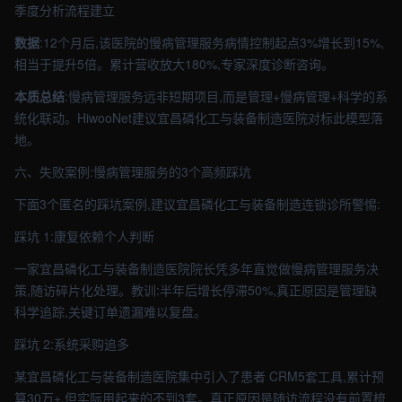
季度分析流程建立
数据
:12个月后,该医院的慢病管理服务病情控制起点3%增长到15%,
相当于提升5倍。累计营收放大180%,专家深度诊断咨询。
本质总结
:慢病管理服务远非短期项目,而是管理+慢病管理+科学的系
统化联动。HiwooNet建议宜昌磷化工与装备制造医院对标此模型落
地。
六、失败案例:慢病管理服务的3个高频踩坑
下面3个匿名的踩坑案例,建议宜昌磷化工与装备制造连锁诊所警惕:
踩坑 1:康复依赖个人判断
一家宜昌磷化工与装备制造医院院长凭多年直觉做慢病管理服务决
策,随访碎片化处理。教训:半年后增长停滞50%,真正原因是管理缺
科学追踪,关键订单遗漏难以复盘。
踩坑 2:系统采购追多
某宜昌磷化工与装备制造医院集中引入了患者 CRM5套工具,累计预
算30万+,但实际用起来的不到3套。真正原因是随访流程没有前置梳