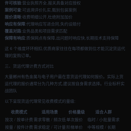
许可核验
:营业执照齐全,报关具备对应授权
案例可查
:可追溯评价扎实,甄别包装案例
报价清晰
:收费明细公开,杜绝附加加价
响应有保障
:代理响应写进合同,失约设赔付
覆盖对路
:业务品类和项目需求匹配
保障有响应
:质保网点有保障,出问题时响应快,长期技术支持保障
这 6 个维度环环相扣,优质商家往往在每项都做到位才能沉淀货运代
理的复购订单。
三、货运代理计费方式对比
大量郴州有色金属与电子用户最在意货运代理如何报价。实际上货
运代理的报价通常分为几种方式,建议按自身需求选择。行业标杆实
战团队
以下呈现货运代理常见收费模式的量级:
收费模式
适用场景
价格量级
适合人群
按次 / 按单计费
需求零散 / 频次低
单次报价
临时 / 小批量需求
按量 / 按件计费
需求稳定 / 可计量
阶梯单价
中等规模 / 长期