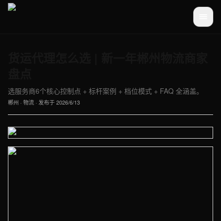
货运代理怎么选 | 新一年郴州物流商家
盘点
选服务商6个核心控制点 + 标杆案例 + 档位模式 + FAQ 全涵盖。
郴州
·
物流
· 发布于
2026/6/13
【郴州】物流车间实拍图 - 外贸建站与品牌官网定制