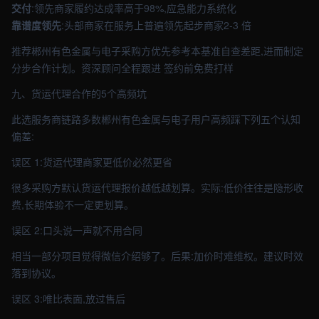
交付
:领先商家履约达成率高于98%,应急能力系统化
靠谱度领先
:头部商家在服务上普遍领先起步商家2-3 倍
推荐郴州有色金属与电子采购方优先参考本基准自查差距,进而制定
分步合作计划。资深顾问全程跟进 签约前免费打样
九、货运代理合作的5个高频坑
此选服务商链路多数郴州有色金属与电子用户高频踩下列五个认知
偏差:
误区 1:货运代理商家更低价必然更省
很多采购方默认货运代理报价越低越划算。实际:低价往往是隐形收
费,长期体验不一定更划算。
误区 2:口头说一声就不用合同
相当一部分项目觉得微信介绍够了。后果:加价时难维权。建议时效
落到协议。
误区 3:唯比表面,放过售后