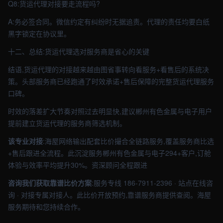
Q8:货运代理对接要走流程吗?
A:务必签合同。微信约定有纠纷时无据追责。代理的责任均要白纸
黑字锁定在协议里。
十二、总结:货运代理选对服务商是省心的关键
结语,货运代理的对接越来越由图省事转向看服务+看售后的系统决
策。头部服务商已经跑通了时效承诺+售后保障的完整货运代理服务
口碑。
时效的落差扩大节奏对照过去明显快,建议郴州有色金属与电子用户
提前建立货运代理的服务商筛选机制。
该专业对接
:海屋网络输出配套比价撮合全链路服务,覆盖服务商比选
+售后跟进全流程。此沉淀服务郴州有色金属与电子294+客户,订舱
体验与效率平均提升30%。资深顾问全程跟进
咨询我们获取靠谱比价方案
:服务专线 186-7911-2396 · 站点在线咨
询 · 对接专属对接人。此比价开放预约,靠谱服务商提供查阅。海屋
服务期待和您持续合作。