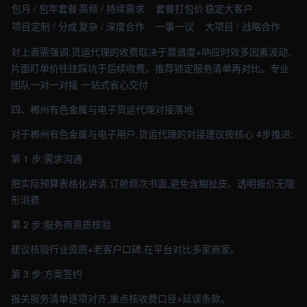
包月 / 包年套餐
高频 / 持续需求
套餐打包价
稳定大客户
项目定制 / 分成
复杂 / 深度合作
一事一议
大项目 / 战略合作
对上表需强调:货运代理的收费取决于靠谱度+响应时效多因素波动,
片面盯单价往往踩坑于后续收费。推荐锁定服务清单再对比。专业
团队一对一对接 一站式省心交付
四、郴州有色金属与电子货运代理对接落地
对于郴州有色金属与电子用户,货运代理的对接建议按核心 4步推进:
第 1 步:需求沟通
把实际预算表格化讲清,订舱频次书面,避免含糊扯皮。透明报价无隐
形消费
第 2 步:服务商资质核验
建议核验行业资质+老客户口碑,在平台对比多家商家。
第 3 步:方案签约
报关服务清单逐项对齐,重点核收费口径+延误条款。