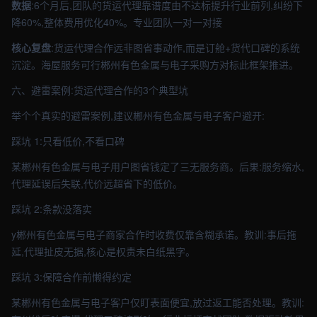
数据
:6个月后,团队的货运代理靠谱度由不达标提升行业前列,纠纷下
降60%,整体费用优化40%。专业团队一对一对接
核心复盘
:货运代理合作远非图省事动作,而是订舱+货代口碑的系统
沉淀。海屋服务可行郴州有色金属与电子采购方对标此框架推进。
六、避雷案例:货运代理合作的3个典型坑
举个个真实的避雷案例,建议郴州有色金属与电子客户避开:
踩坑 1:只看低价,不看口碑
某郴州有色金属与电子用户图省钱定了三无服务商。后果:服务缩水,
代理延误后失联,代价远超省下的低价。
踩坑 2:条款没落实
y郴州有色金属与电子商家合作时收费仅靠含糊承诺。教训:事后拖
延,代理扯皮无据,核心是权责未白纸黑字。
踩坑 3:保障合作前懒得约定
某郴州有色金属与电子客户仅盯表面便宜,放过返工能否处理。教训: