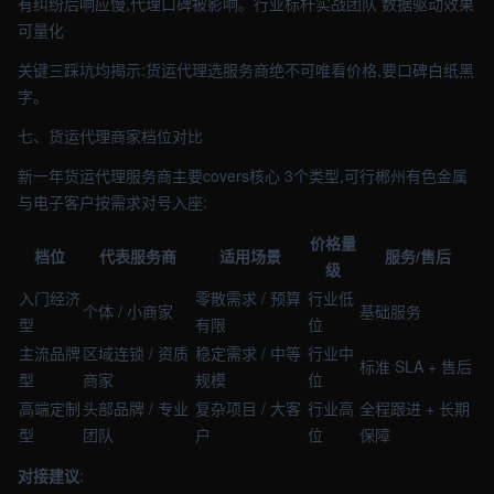
有纠纷后响应慢,代理口碑被影响。行业标杆实战团队 数据驱动效果
可量化
关键三踩坑均揭示:货运代理选服务商绝不可唯看价格,要口碑白纸黑
字。
七、货运代理商家档位对比
新一年货运代理服务商主要covers核心 3个类型,可行郴州有色金属
与电子客户按需求对号入座:
价格量
档位
代表服务商
适用场景
服务/售后
级
入门经济
零散需求 / 预算
行业低
个体 / 小商家
基础服务
型
有限
位
主流品牌
区域连锁 / 资质
稳定需求 / 中等
行业中
标准 SLA + 售后
型
商家
规模
位
高端定制
头部品牌 / 专业
复杂项目 / 大客
行业高
全程跟进 + 长期
型
团队
户
位
保障
对接建议
: