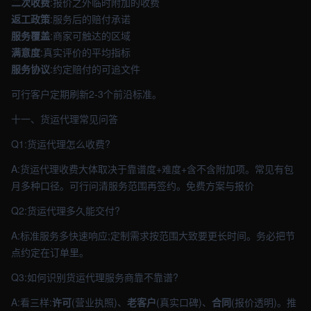
二次收费
:报价之外临时附加的收费
返工政策
:服务后的赔付承诺
服务覆盖
:商家可触达的区域
满意度
:真实评价的平均指标
服务协议
:约定赔付的可追文件
可行客户定期刷新2-3个前沿标准。
十一、货运代理常见问答
Q1:货运代理怎么收费?
A:货运代理收费大体取决于靠谱度+难度+含不含附加项。常见有包
月多种口径。可行问清服务范围再签约。免费方案与报价
Q2:货运代理多久能交付?
A:标准服务多快速响应;定制需求按范围大致要更长时间。务必把节
点约定在订单里。
Q3:如何识别货运代理服务商靠不靠谱?
A:看三样:
许可
(营业执照)、
老客户
(真实口碑)、
合同
(报价透明)。推