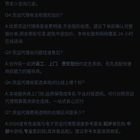
荐至少咨询几家。
Q4:货运代理有没有隐形加价?
A:优质货运代理商家收费明细,不会隐形收费。建议下单前确认完整
报价单,把含哪些写清,避免中途加价。本地化服务网络覆盖 24 小时
在线咨询
Q5:货运代理出问题找谁售后?
A:合作前一定把
返工
、
上门
、
责任划分
约定在条款。优先选配快速
响应能力的服务商。
Q6:货运代理商家选本地对比线上哪个好?
A:本地服务商上门快,品牌保障成体系;平台对接透明。可行对照货运
代理预算需求综合选择。一站式省心交付
Q7:货运代理费用透明的合理区间是多少?
A:2026度有色金属与电子货运代理靠谱度参考基准:
起步
偏低档,
中
部
中游档,
专业
靠前档(具体看品类)。建议参考本基准筛商家。