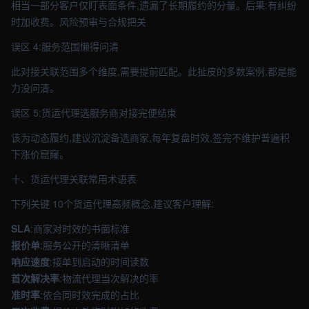
相当一部分客户仅盯表面条件,遗漏了长期履约的分量。后果:有纠纷
时加收费。风险预审与合规把关
误区 4:服务范围懒得问清
此对接关联范围多个维度,需要提前匹配。此扯皮的多数案例,都是能
力没问清。
误区 5:货运代理选服务商对接完便结束
该为动态履约,建议沉淀备选商家,每年复盘时效,签完不维护普遍积
下涨价窟窿。
十、货运代理关联常用术语表
下列关键 10个货运代理高频概念,建议客户理解:
SLA
:商家对时效的书面标准
报价单
:服务公开的清晰清单
响应速度
:接单到启动的时间读数
首次解决率
:物流代理当次解决的率
准时率
:依合同时效完成的占比