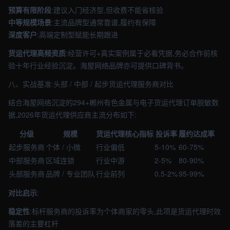
预算有限阶段
:建议入门经济型,但收费不能省核验
中等规模场景
:主流品牌型通常靠谱,履约有保障
深度客户
:高端定制型赋能长期跟进
货运代理高频资质
:经营许可+真实案例属于必看凭据,务必合作前核
验十年行业经验沉淀。海屋网络品牌亦可提供口碑背书。
八、实战基准:头部 / 中部 / 起步货运代理服务商对比
结合海屋网络沉淀的294+郴州有色金属与电子货运代理订单脱敏数
据,2026年货运代理供应商主流分布如下:
分级
规模
货运代理核心指标
投诉率
履约达成率
起步服务商
个体 / 小微
行业偏低
5-10%
60-75%
中部服务商
区域连锁
行业中游
2-5%
80-90%
头部服务商
品牌 / 专业团队
行业前列
0.5-2%
95-99%
对比启示
:
稳定性
:标杆服务商的投诉率为个体商家的零头,此项是货运代理时效
落差的主要杠杆