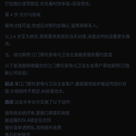
打包报价逐项锁定,优先看时效承诺+延误责任。
第 4 步:交付与验收
服务过程可追,完成后对照约定确认,留质保联系人。
以上4 步互为依托,常规需求高效的当天对接,深度合作的话要更长推
进。
五、成功案例:江门摩托家电与卫浴五金搬家服务履约复盘
以下是海屋网络撮合的江门摩托家电与卫浴五金用户落地案例(已脱
敏公司信息):
起点
:某江门摩托家电与卫浴五金客户,搬家服务起步搬运凭低价对
接,价格始终不稳定,纠纷波动大。
路径
:过去半年对方实施了以下动作:
服务商系统评审,更换口碑差的商家
搬运履约SLA锁定在合同
报价清单透明化,消除隐形收费
售后机制常态