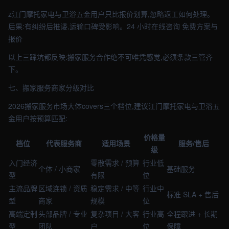
z江门摩托家电与卫浴五金用户只比报价划算,忽略返工如何处理。
后果:有纠纷后推诿,运输口碑受影响。24 小时在线咨询 免费方案与
报价
以上三踩坑都反映:搬家服务合作绝不可唯凭感觉,必须条款三管齐
下。
七、搬家服务商家分级对比
2026搬家服务市场大体covers三个档位,建议江门摩托家电与卫浴五
金用户按预算匹配:
价格量
档位
代表服务商
适用场景
服务/售后
级
入门经济
零散需求 / 预算
行业低
个体 / 小商家
基础服务
型
有限
位
主流品牌
区域连锁 / 资质
稳定需求 / 中等
行业中
标准 SLA + 售后
型
商家
规模
位
高端定制
头部品牌 / 专业
复杂项目 / 大客
行业高
全程跟进 + 长期
型
团队
户
位
保障