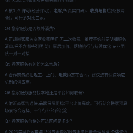
A:核3 点:
许可
(经营许可)、
老客户
(真实口碑)、
收费与售后
(条款清
晰)。可行多对比三家。
Q4:搬家服务是否额外消费?
A:正规搬家服务商家收费明细,无二次收费。推荐签约前要明细服务
清单,把不含哪些列明,防止事后加价。落地执行与持续优化 专业团
队一对一对接
Q5:搬家服务有纠纷怎么售后?
A:合作前务必把
返工
、
上门
、
退款
约定在合同。建议选有快速响应
机制的供应商。
Q6:搬家服务服务找本地还是平台如何取舍?
A:附近商家沟通快,品牌保障更稳;平台比价高效。可行结合搬家预算
场景综合选择。十年行业经验沉淀
Q7:搬家服务价格的可达区间是多少?
A:2026度摩托家电与卫浴五金搬家服务服务质量合理基准:
个体
偏低