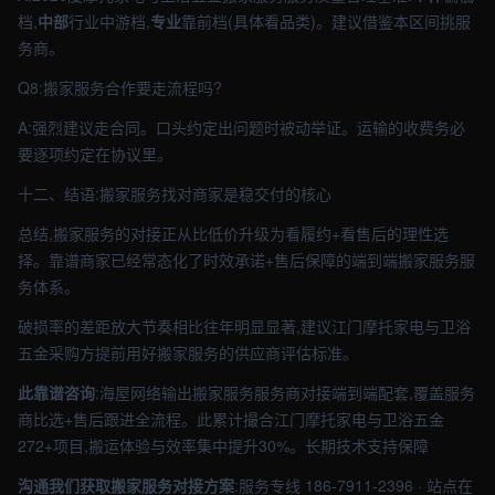
档,
中部
行业中游档,
专业
靠前档(具体看品类)。建议借鉴本区间挑服
务商。
Q8:搬家服务合作要走流程吗?
A:强烈建议走合同。口头约定出问题时被动举证。运输的收费务必
要逐项约定在协议里。
十二、结语:搬家服务找对商家是稳交付的核心
总结,搬家服务的对接正从比低价升级为看履约+看售后的理性选
择。靠谱商家已经常态化了时效承诺+售后保障的端到端搬家服务服
务体系。
破损率的差距放大节奏相比往年明显显著,建议江门摩托家电与卫浴
五金采购方提前用好搬家服务的供应商评估标准。
此靠谱咨询
:海屋网络输出搬家服务服务商对接端到端配套,覆盖服务
商比选+售后跟进全流程。此累计撮合江门摩托家电与卫浴五金
272+项目,搬运体验与效率集中提升30%。长期技术支持保障
沟通我们获取搬家服务对接方案
:服务专线 186-7911-2396 · 站点在