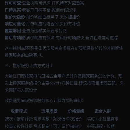
许可可查
:营业执照可追溯,打包持有对应备案
口碑真实
:老客户口碑丰富,甄别虚假好评
报价无隐形
:报价明细白纸黑字,无附加加价
响应可量化
:打包响应写进合同,失约有补偿
覆盖够用
:业务范围和实际要求对路
售后有响应
:质保响应有保障,有纠纷时响应快,全流程进度可追踪
这些控制点环环相扣,优质服务商多数在6 项都经得起核验才能留住
搬家服务的口碑客户。
三、搬家服务计费方式对比
大量江门摩托家电与卫浴五金用户尤其在意搬家服务怎么计价。现
实上搬家服务的报价主要covers几种口径,建议按项目场景匹配。需
求调研与方案设计
收费速览呈现搬家服务核心计费方式的适用:
收费模式
适用场景
价格量级
适合人群
按次 / 按单计费
需求零散 / 频次低
单次报价
临时 / 小批量需求
按量 / 按件计费
需求稳定 / 可计量
阶梯单价
中等规模 / 长期