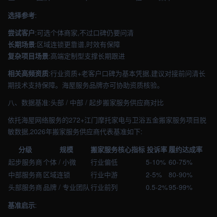
选择参考
:
尝试客户
:可选个体商家,不过口碑仍要问清
长期场景
:区域连锁更靠谱,时效有保障
复杂项目场景
:高端定制型支撑长期跟进
相关高频资质
:行业资质+老客户口碑为基本凭据,建议对接前问清长
期技术支持保障。海屋服务品牌亦可协助资质核验。
八、数据基准:头部 / 中部 / 起步搬家服务供应商对比
依托海屋网络服务的272+江门摩托家电与卫浴五金搬家服务项目脱
敏数据,2026年搬家服务供应商代表基准如下:
分级
规模
搬家服务核心指标
投诉率
履约达成率
起步服务商
个体 / 小微
行业偏低
5-10%
60-75%
中部服务商
区域连锁
行业中游
2-5%
80-90%
头部服务商
品牌 / 专业团队
行业前列
0.5-2%
95-99%
基准启示
: