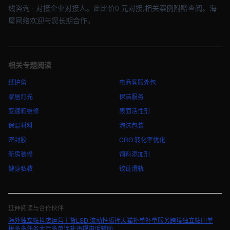
线咨询 · 对接企业对接人。此比价0 元对接,相关案例附赠查阅。海
屋网络欢迎与您长期合作。
相关专题阅读
纸护角
电商客服外包
家居灯光
保洁服务
变速箱维修
表面活性剂
保温材料
泡沫包装
密封胶
CRO 转化率优化
新房装修
饲料添加剂
健身私教
铰链滑轨
延伸阅读与合作伙伴
海外独立站
抖店运营干货
LSD 流动性质押
天猫补单
补单服务
跨境独立站刷单
拼多多任务大厅
多单连补
违规申诉辅助