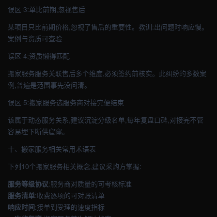
误区 3:单比前期,忽视售后
某项目只比前期价格,忽视了售后的重要性。教训:出问题时响应慢。
案例与资质可查验
误区 4:资质懒得匹配
搬家服务服务关联售后多个维度,必须签约前核实。此纠纷的多数案
例,普遍是范围事先没问清。
误区 5:搬家服务选服务商对接完便结束
该属于动态服务关系,建议沉淀分级名单,每年复盘口碑,对接完不管
容易埋下断供窟窿。
十、搬家服务相关常用术语表
下列10个搬家服务相关概念,建议采购方掌握:
服务等级协议
:服务商对质量的可考核标准
服务清单
:收费逐项的可对账清单
响应时间
:接单到受理的速度指标