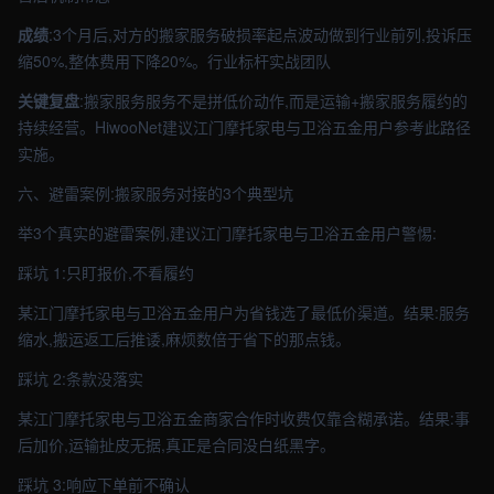
成绩
:3个月后,对方的搬家服务破损率起点波动做到行业前列,投诉压
缩50%,整体费用下降20%。行业标杆实战团队
关键复盘
:搬家服务服务不是拼低价动作,而是运输+搬家服务履约的
持续经营。HiwooNet建议江门摩托家电与卫浴五金用户参考此路径
实施。
六、避雷案例:搬家服务对接的3个典型坑
举3个真实的避雷案例,建议江门摩托家电与卫浴五金用户警惕:
踩坑 1:只盯报价,不看履约
某江门摩托家电与卫浴五金用户为省钱选了最低价渠道。结果:服务
缩水,搬运返工后推诿,麻烦数倍于省下的那点钱。
踩坑 2:条款没落实
某江门摩托家电与卫浴五金商家合作时收费仅靠含糊承诺。结果:事
后加价,运输扯皮无据,真正是合同没白纸黑字。
踩坑 3:响应下单前不确认