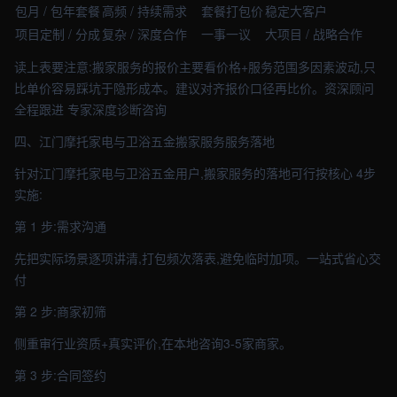
包月 / 包年套餐
高频 / 持续需求
套餐打包价
稳定大客户
项目定制 / 分成
复杂 / 深度合作
一事一议
大项目 / 战略合作
读上表要注意:搬家服务的报价主要看价格+服务范围多因素波动,只
比单价容易踩坑于隐形成本。建议对齐报价口径再比价。资深顾问
全程跟进 专家深度诊断咨询
四、江门摩托家电与卫浴五金搬家服务服务落地
针对江门摩托家电与卫浴五金用户,搬家服务的落地可行按核心 4步
实施:
第 1 步:需求沟通
先把实际场景逐项讲清,打包频次落表,避免临时加项。一站式省心交
付
第 2 步:商家初筛
侧重审行业资质+真实评价,在本地咨询3-5家商家。
第 3 步:合同签约