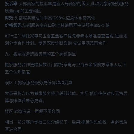
投诉率
:头部商家的投诉率是新入局商家的零头,此项为搬家服务服务
质量gap的主要动因
时效
:头部服务商准时率高于98%,应急体系常态化
价格领先
:头部服务商在口碑上普遍甩开中游服务商2-3 倍
可行江门摩托家电与卫浴五金客户优先参考本基准自查差距,进而规
划分步合作计划。专家深度诊断咨询 先试用满意再合作
九、搬家服务选服务商的五个高频误区
搬家服务合作链路多数江门摩托家电与卫浴五金采购方常陷入以下
五个认知偏差:
误区 1:搬家服务服务更低价越越划算
大量采购方以为搬家服务报价越低越值。实际:低价往往对应无售后,
算总账体验未必更省。
误区 2:微信说一声便不用合同
相当一部分客户觉得口头介绍够了。后果:拖延时难维权。务必售后
写进合同。