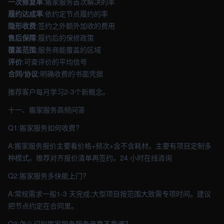
一次修复率
:搬家服务首次解决的率
履约达成率
:依约定节点履约的率
隐形收费
:签约之外额外加收的费用
售后保障
:履约后的保修政策
覆盖范围
:服务商能覆盖的区域
评价
:可查评价的平均信号
合同/协议
:明确收费的书面凭据
推荐客户每月学习2-3个新概念。
十一、搬家服务高频问答
Q1:搬家服务如何收费?
A:搬家服务报价主要看价格+频次+含不含耗材。主要有项目定制多
种模式。推荐对齐报价清单再签约。24 小时在线咨询
Q2:搬家服务多快能上门?
A:常规需求一般1-3 天完成;大型项目按范围大致需专项时间。建议
把节点约定在合同里。
Q3:怎么识别搬家服务服务商靠不靠谱?