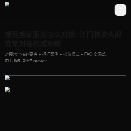
搬运搬家服务怎么对接: 江门物流头部
商家对接权威攻略
对接六个核心要点 + 标杆案例 + 档位模式 + FAQ 全涵盖。
江门
·
物流
· 发布于
2026/6/13
【江门】物流车间实拍图 - 外贸建站与品牌官网定制