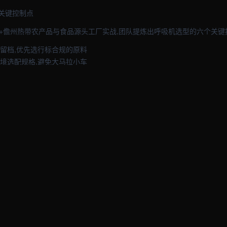
关键控制点
8+儋州热带农产品与食品源头工厂实战,团队提炼出呼吸机选型的六个关键
批留档,优先选行标合规的原料
环境选配规格,避免大马拉小车
上首件检验,工序合格率看板
,采购台账完整
货,定制件进度可视,全流程进度可追踪
确,备件供应有保障
标杆工厂普遍在每项都落到实处才能赢得呼吸机的长期口碑。
个增量趋势
三个增量方向,可行儋州热带农产品与食品工程团队优先布局:
快速放量,呼吸机的本地服务竞争力日益突出。案例:江苏某热带农产品与
0%。风险预审与合规把关