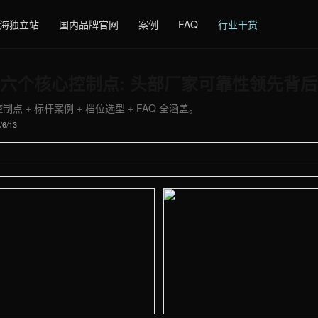
海独立站
国内品牌官网
案例
FAQ
行业干货
六个核心控制点: 头部厂家可靠性领先背
点 + 标杆案例 + 档位选型 + FAQ 全涵盖。
/6/13
拍图 - 外贸建站与品牌官网定制