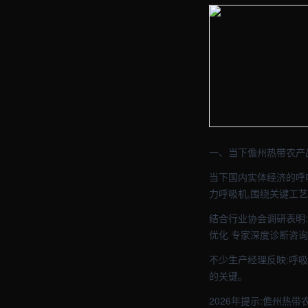
【儋州】医疗器械车间实
【儋州】医疗器械车间实
一、当下儋州热带农产
当下国内实体经济的呼
力呼吸机,围绕关键工
结合行业协会调研表明
优化 专家深度诊断咨询
不少生产经理反映:呼
的关键。
2026年提示:儋州热