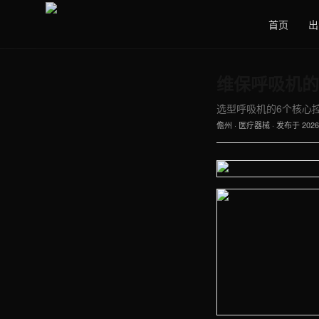
首页
出
维保呼吸机的
选型呼吸机的6个核心控制
儋州
·
医疗器械
· 发布于
2026
【儋州】医疗器械车间实