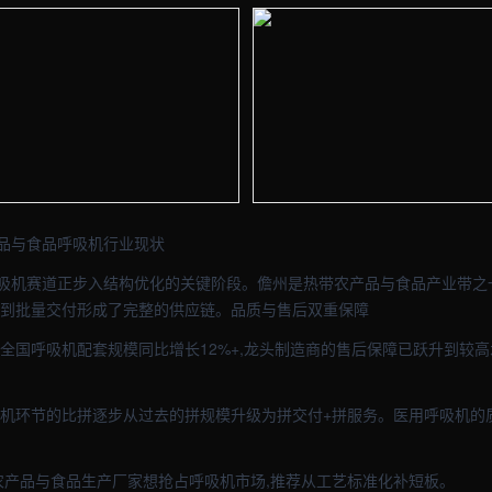
拍图 - 外贸建站与品牌官网定制 · 现场图1
【儋州】医疗器械车间实拍图 - 外贸
拍图 - 外贸建站与品牌官网定制 · 现场图3
【儋州】医疗器械车间实拍图 - 外贸
品与食品呼吸机行业现状
吸机赛道正步入结构优化的关键阶段。儋州是热带农产品与食品产业带之一,
艺到批量交付形成了完整的供应链。品质与售后双重保障
:全国呼吸机配套规模同比增长12%+,龙头制造商的售后保障已跃升到较
吸机环节的比拼逐步从过去的拼规模升级为拼交付+拼服务。医用呼吸机的
带农产品与食品生产厂家想抢占呼吸机市场,推荐从工艺标准化补短板。