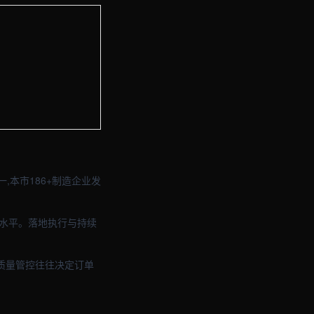
建站与品牌官网定制 · 现场图2
建站与品牌官网定制 · 现场图4
本市186+制造企业发
高水平。落地执行与持续
质量管控往往决定订单