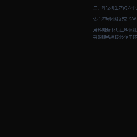
二、呼吸机生产的六个
依托海屋网络配套的8
用料溯源
:材质证明逐
采购规格校核
:按使用
生产工艺稳定
:主工序
出厂质检
:权威检测可出
供货履约
:常规型号现
售后配套
:三包合同明
这些控制点环环相扣,
三、新一年呼吸机的3
新一年工业呼吸机凸显
趋势 1:进口替代深化
核心部件的国产化程度
吸机后,备件周期降低3