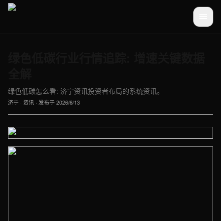
绿色低碳行业行情追踪: 增速关键数据
全解
绿色低碳怎么看: 济宁资讯投资者布局的系统资讯。
济宁
·
资讯
· 发布于
2026/6/13
【济宁】资讯车间实拍图 - 外贸建站与品牌官网定制