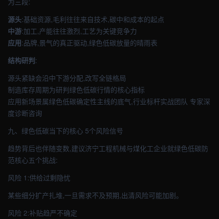
为三段:
源头
:基础资源,毛利往往来自技术,碳中和成本的起点
中游
:加工,产能往往激烈,工艺为关键竞争力
应用
:品牌,景气的真正驱动,绿色低碳放量的晴雨表
结构研判
:
源头紧缺会沿中下游分配,改写全链格局
制造库存周期为研判绿色低碳行情的核心指标
应用新场景属绿色低碳确定性主线的底气,行业标杆实战团队 专家深
度诊断咨询
九、绿色低碳当下的核心 5个风险信号
趋势背后也伴随变数,建议济宁工程机械与煤化工企业就绿色低碳防
范核心五个挑战:
风险 1:供给过剩隐忧
某些细分扩产扎堆,一旦需求不及预期,出清风险可能加剧。
风险 2:补贴趋严不确定