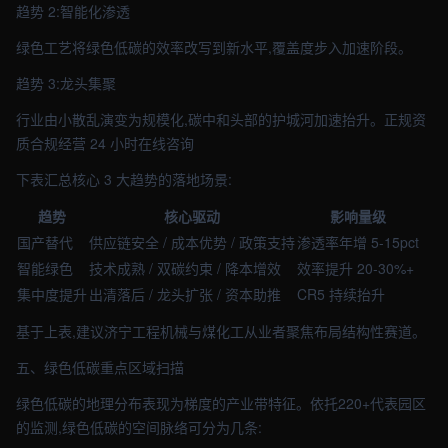
趋势 2:智能化渗透
绿色工艺将绿色低碳的效率改写到新水平,覆盖度步入加速阶段。
趋势 3:龙头集聚
行业由小散乱演变为规模化,碳中和头部的护城河加速抬升。正规资
质合规经营 24 小时在线咨询
下表汇总核心 3 大趋势的落地场景:
趋势
核心驱动
影响量级
国产替代
供应链安全 / 成本优势 / 政策支持
渗透率年增 5-15pct
智能绿色
技术成熟 / 双碳约束 / 降本增效
效率提升 20-30%+
集中度提升
出清落后 / 龙头扩张 / 资本助推
CR5 持续抬升
基于上表,建议济宁工程机械与煤化工从业者聚焦布局结构性赛道。
五、绿色低碳重点区域扫描
绿色低碳的地理分布表现为梯度的产业带特征。依托220+代表园区
的监测,绿色低碳的空间脉络可分为几条: