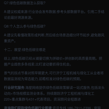
Q7:绿色低碳数据怎么获取?
A:建议权威来源:行业协会发布数据;参考头部数据平台。引用二手结
论前最好溯源来源。
Q8:个人怎么参与绿色低碳?
A:建议先看懂政策形成判断,然后结合场景选细分环节起步,避免跟风
重资产。
十二、展望:绿色低碳往哪走
综上,绿色低碳已经从铺量切换为拼碳价+拼创新的高质量周期。把
握产业趋势多条线索,比盯波动要抓得住机会。
景气的拐点节奏对照早期更大,可行济宁工程机械与煤化工从业者将
数据监测视为常态能力,前瞻校准对绿色低碳的预期。
行业研究服务
:海屋网络提供绿色低碳政策解读一站式服务,包括龙头
动向+市场规模监测全体系。持续跟踪济宁工程机械与煤化工
220+重点集群与431+代表项目。资深顾问全程跟进
咨询我们获取绿色低碳行业图谱
:资讯专线 186-7911-2396 · 官网