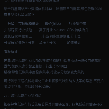
结合海屋网络产业数据体系对431+监测项目的测算,绿色低碳2026
度典型指标呈现如下:
分级
市场规模量级
碳价(同比)
行业集中度
头部玩家
行业领跑
高于行业 5-10pct
CR5 持续抬升
成长玩家
中位偏上
与行业同步或更快
细分卡位
长尾玩家
偏低 / 分散
承压 / 分化
加速出清
看板解读
:
体量
:绿色低碳行业市场规模维持稳健扩张,看点越来越转向高端化
景气
:领跑玩家份额显著快于行业,分化明显
结构
:绿色低碳集中度稳步集中,行业从分散演变为集约
可行济宁工程机械与煤化工企业将景气监测纳入决策的常态,不要拍
脑袋下判断。资深顾问全程跟进
八、绿色低碳产业链图谱
把握绿色低碳行情首先要看懂其价值链图谱。绿色低碳价值链可拆