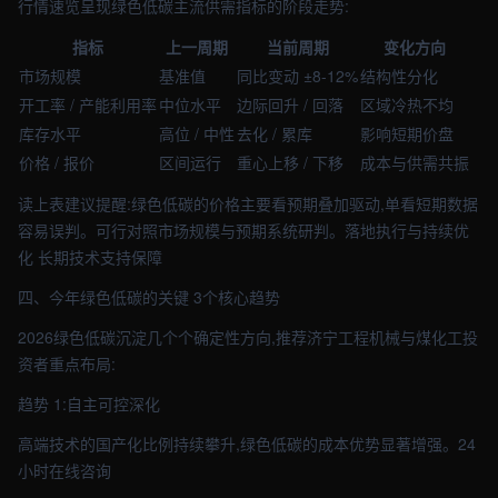
行情速览呈现绿色低碳主流供需指标的阶段走势:
指标
上一周期
当前周期
变化方向
市场规模
基准值
同比变动 ±8-12%
结构性分化
开工率 / 产能利用率
中位水平
边际回升 / 回落
区域冷热不均
库存水平
高位 / 中性
去化 / 累库
影响短期价盘
价格 / 报价
区间运行
重心上移 / 下移
成本与供需共振
读上表建议提醒:绿色低碳的价格主要看预期叠加驱动,单看短期数据
容易误判。可行对照市场规模与预期系统研判。落地执行与持续优
化 长期技术支持保障
四、今年绿色低碳的关键 3个核心趋势
2026绿色低碳沉淀几个个确定性方向,推荐济宁工程机械与煤化工投
资者重点布局:
趋势 1:自主可控深化
高端技术的国产化比例持续攀升,绿色低碳的成本优势显著增强。24
小时在线咨询