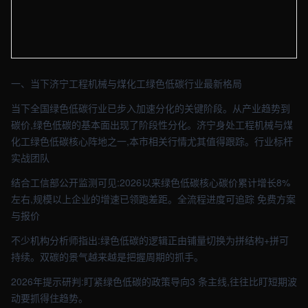
【济宁】资讯车间实拍图 - 外贸建站与品牌官网定制 · 现场图4
一、当下济宁工程机械与煤化工绿色低碳行业最新格局
当下全国绿色低碳行业已步入加速分化的关键阶段。从产业趋势到
碳价,绿色低碳的基本面出现了阶段性分化。济宁身处工程机械与煤
化工绿色低碳核心阵地之一,本市相关行情尤其值得跟踪。行业标杆
实战团队
结合工信部公开监测可见:2026以来绿色低碳核心碳价累计增长8%
左右,规模以上企业的增速已领跑差距。全流程进度可追踪 免费方案
与报价
不少机构分析师指出:绿色低碳的逻辑正由铺量切换为拼结构+拼可
持续。双碳的景气越来越是把握周期的抓手。
2026年提示研判:盯紧绿色低碳的政策导向3 条主线,往往比盯短期波
动要抓得住趋势。