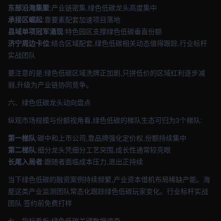
东部沿海集聚
:产业链密集,绿色低碳龙头高度集中
承接区崛起
:靠要素配套加速项目落地
县域单项冠军涌现
:特色园区支撑绿色低碳垂直份额
济宁周边卡位
:结合区域配套,绿色低碳相关动态值得跟踪,行业标杆
实战团队
要注意的是:绿色低碳区域洗牌正加剧,只拼低价的区域红利逐步减
弱,升级为产业链协同竞争。
六、绿色低碳龙头动向盘点
纵观市场规模与份额视角看,绿色低碳的梯队生态可归为3个梯队:
第一梯队
:碳中和上市公司,靠品牌强化定价权,份额持续集中
第二梯队
:细分龙头凭细分工艺突围,成长性通常较亮眼
长尾入局者
:跟随者面临成本压力,退出正持续
当下绿色低碳的融资案例持续频繁,产业资本借机布局稀缺产能。海
屋这类产业监测团队常态化跟踪绿色低碳玩家变化。行业标杆实战
团队 签约前免费打样
七、指标看板:绿色低碳关键数据速查