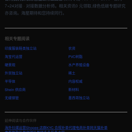
7×24对接 · 对接数据分析师。相关资讯0 元领取,绿色低碳专题研究
亦咨询。海屋期待和您持续同行。
相关专题阅读
印度服装鞋类独立站
农资
淘宝代运营
PVC树脂
硬景观
水产养殖设备
外贸独立站
稀土
半导体
内容权威
Shein 供应商
新材料
无缝钢管
墨西哥独立站
延伸阅读与合作伙伴
海外社媒运营
Shopee 店群
KYC 合规
补单代理
电商补单网
天猫补单