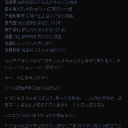
渗透率
:绿色低碳在目标市场中的普及程度
集中度 CR5/CR10
:前 10玩家累计份额
产能利用率
:实际产出占名义产能的读数
景气度
:绿色低碳供需相对的冷热
进口替代
:核心材料本土供给的比例
销量
:绿色低碳周期内的交付数量
库销比
:行业库存的去化信号
专精特新
:关键环节卡位的优质企业
可行关注者对照每月的数据阅读系统沉淀绿色低碳的框架地图。十
年行业经验沉淀 一对一需求诊断
十一、绿色低碳高频FAQ
Q1:从哪看绿色低碳的权威动态?
A:可行多渠道核对:部委公告+第三方数据库+上市公司经营数据。政
策导向三条线核对更易还原完整趋势。十年行业经验沉淀
Q2:绿色低碳2026年的市场规模有多大?
A:绿色低碳整体市场规模进入结构性扩张,具体空间需对照权威口径,