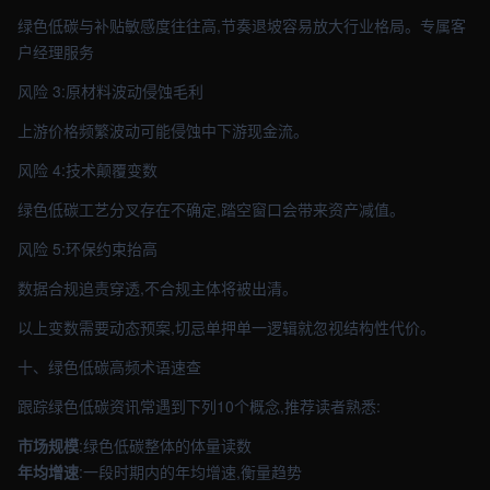
绿色低碳与补贴敏感度往往高,节奏退坡容易放大行业格局。专属客
户经理服务
风险 3:原材料波动侵蚀毛利
上游价格频繁波动可能侵蚀中下游现金流。
风险 4:技术颠覆变数
绿色低碳工艺分叉存在不确定,踏空窗口会带来资产减值。
风险 5:环保约束抬高
数据合规追责穿透,不合规主体将被出清。
以上变数需要动态预案,切忌单押单一逻辑就忽视结构性代价。
十、绿色低碳高频术语速查
跟踪绿色低碳资讯常遇到下列10个概念,推荐读者熟悉:
市场规模
:绿色低碳整体的体量读数
年均增速
:一段时期内的年均增速,衡量趋势