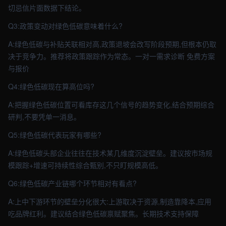
切忌信片面数据下结论。
Q3:政策变动对绿色低碳意味着什么?
A:绿色低碳与补贴关联相对高,政策退坡会改写阶段预期,但根本仍取
决于竞争力。推荐将政策跟踪作为常态。一对一需求诊断 免费方案
与报价
Q4:绿色低碳现在算高位吗?
A:把握绿色低碳位置可看库存这几个信号的趋势变化,结合预期综合
研判,不要凭单一消息。
Q5:绿色低碳代表玩家有哪些?
A:绿色低碳头部企业往往在技术某几维度沉淀壁垒。建议按市场规
模跟踪+增速可持续性综合甄别,不只盯规模高低。
Q6:绿色低碳产业链哪个环节相对有看点?
A:上中下游环节的壁垒分化很大:上游取决于资源,制造靠降本,应用
吃品牌红利。建议结合绿色低碳禀赋聚焦。长期技术支持保障