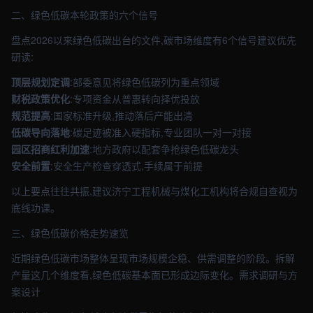
二、绿色低碳本轮政策的六个信号
盘点2026以来绿色低碳出台的文件,碳市场维度有6个信号建议优先
研读:
顶层规划定调
:部委意见将绿色低碳列为重点领域
财税政策优化
:专项资金从普惠转向择优投放
规范提高
:国家标准升级,推动落后产能出清
低碳导向落地
:碳足迹被准入硬指标,专业团队一对一对接
园区招商红利加速
:地方政府以配套争抢绿色低碳龙头
安全前置
:安全生产检查穿透式,手续属于前提
以上要点往往共振,建议济宁工程机械与煤化工机构将合规自查视为
底线功课。
三、绿色低碳价格走势速览
近期绿色低碳市场整体呈现市场规模企稳、供需调整的阶段。拆解
产量这几个维度看,绿色低碳基本面已形成边际变化。需求调研与方
案设计