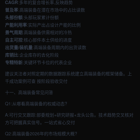
CAGR
:多年的复合增长率,反映趋势
普及率
:高端装备在潜在市场中的占比读数
头部份额
:头部玩家累计份额
产能利用率
:实际产出占设计产能的比例
景气周期
:高端装备供需相对的冷热
自主可控
:核心部件本土供给的进度
出货量/装机量
:高端装备周期内的出货读数
库销比
:企业库存的去化阶段
专精特新
:关键环节卡位的代表企业
建议关注者对照定期的数据跟踪系统建立高端装备的框架储备。上
千成功案例可查 按阶段验收交付
十一、高端装备常见问答
Q1:从哪看高端装备的权威动态?
A:可行交叉跟踪:部委规划+研究研报+龙头公告。技术趋势交叉核对
方可把握真实信号。一站式省心交付
Q2:高端装备2026年的市场规模大概?