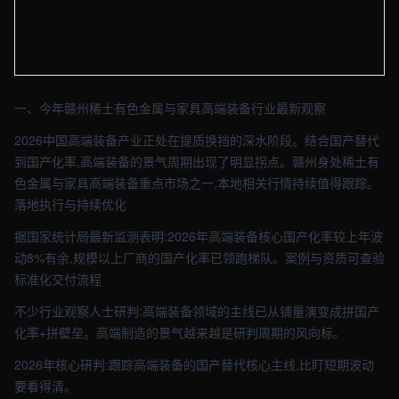
【赣州】资讯车间实拍图 - 外贸建站与品牌官网定制 · 现场图4
一、今年赣州稀土有色金属与家具高端装备行业最新观察
2026中国高端装备产业正处在提质换挡的深水阶段。结合国产替代
到国产化率,高端装备的景气周期出现了明显拐点。赣州身处稀土有
色金属与家具高端装备重点市场之一,本地相关行情持续值得跟踪。
落地执行与持续优化
据国家统计局最新监测表明:2026年高端装备核心国产化率较上年波
动8%有余,规模以上厂商的国产化率已领跑梯队。案例与资质可查验
标准化交付流程
不少行业观察人士研判:高端装备领域的主线已从铺量演变成拼国产
化率+拼壁垒。高端制造的景气越来越是研判周期的风向标。
2026年核心研判:跟踪高端装备的国产替代核心主线,比盯短期波动
要看得清。