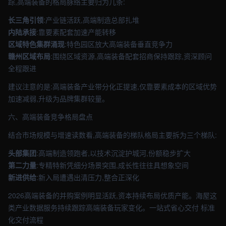
踪,高端装备的格局脉络主要归为几条:
长三角引领
:产业链活跃,高端制造总部扎堆
内陆承接
:靠要素配套加速产能转移
区域特色集群涌现
:特色园区放大高端装备垂直竞争力
赣州区域布局
:围绕区域资源,高端装备配套招商保持跟踪,资深顾问
全程跟进
建议注意的是:高端装备产业带分化正提速,仅靠要素成本的区域优势
加速减弱,升级为品牌集群较量。
六、高端装备竞争格局盘点
结合市场规模与增速读数看,高端装备的梯队格局主要拆为三个梯队:
头部集团
:高端制造领跑者,以技术沉淀护城河,份额稳步扩大
第二力量
:专精特新凭细分场景突围,成长性往往具想象空间
新进供给
:新入局遭遇出清压力,整合正深化
2026高端装备的并购案例明显活跃,资本持续布局优质产能。海屋这
类产业数据服务持续跟踪高端装备玩家变化。一站式省心交付 标准
化交付流程