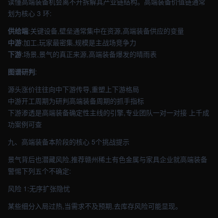
读懂高端装备机会离不开拆解其产业链结构。高端装备价值链通常
划为核心 3 环:
供给端
:关键设备,壁垒通常集中在资源,高端装备供应的变量
中游
:加工,玩家最密集,规模是主战场竞争力
下游
:场景,景气的真正来源,高端装备爆发的晴雨表
图谱研判
:
源头涨价往往向中下游传导,重塑上下游格局
中游开工周期为研判高端装备周期的抓手指标
下游渗透是高端装备确定性主线的引擎,专业团队一对一对接 上千成
功案例可查
九、高端装备本阶段的核心 5个挑战提示
景气背后也潜藏风险,推荐赣州稀土有色金属与家具企业就高端装备
警惕下列五个不确定:
风险 1:无序扩张隐忧
某些细分入局过热,当需求不及预期,去库存风险可能显现。