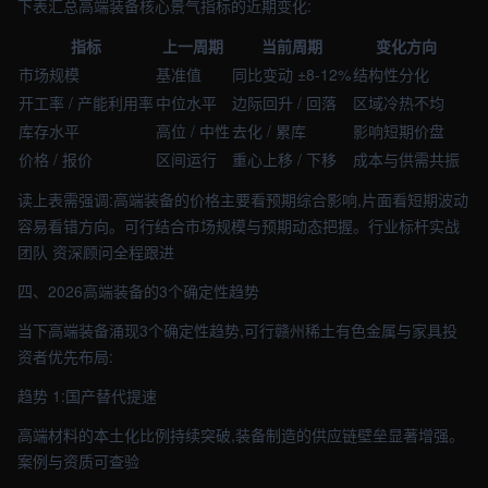
下表汇总高端装备核心景气指标的近期变化:
指标
上一周期
当前周期
变化方向
市场规模
基准值
同比变动 ±8-12%
结构性分化
开工率 / 产能利用率
中位水平
边际回升 / 回落
区域冷热不均
库存水平
高位 / 中性
去化 / 累库
影响短期价盘
价格 / 报价
区间运行
重心上移 / 下移
成本与供需共振
读上表需强调:高端装备的价格主要看预期综合影响,片面看短期波动
容易看错方向。可行结合市场规模与预期动态把握。行业标杆实战
团队 资深顾问全程跟进
四、2026高端装备的3个确定性趋势
当下高端装备涌现3个确定性趋势,可行赣州稀土有色金属与家具投
资者优先布局:
趋势 1:国产替代提速
高端材料的本土化比例持续突破,装备制造的供应链壁垒显著增强。
案例与资质可查验