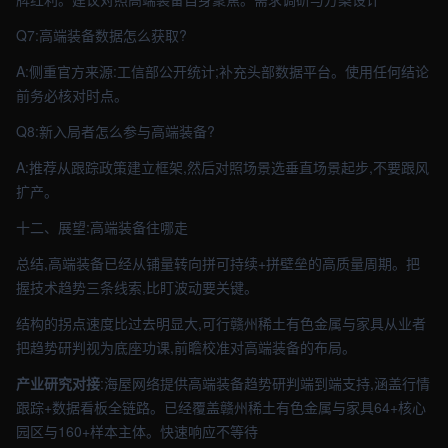
Q7:高端装备数据怎么获取?
A:侧重官方来源:工信部公开统计;补充头部数据平台。使用任何结论
前务必核对时点。
Q8:新入局者怎么参与高端装备?
A:推荐从跟踪政策建立框架,然后对照场景选垂直场景起步,不要跟风
扩产。
十二、展望:高端装备往哪走
总结,高端装备已经从铺量转向拼可持续+拼壁垒的高质量周期。把
握技术趋势三条线索,比盯波动要关键。
结构的拐点速度比过去明显大,可行赣州稀土有色金属与家具从业者
把趋势研判视为底座功课,前瞻校准对高端装备的布局。
产业研究对接
:海屋网络提供高端装备趋势研判端到端支持,涵盖行情
跟踪+数据看板全链路。已经覆盖赣州稀土有色金属与家具64+核心
园区与160+样本主体。快速响应不等待