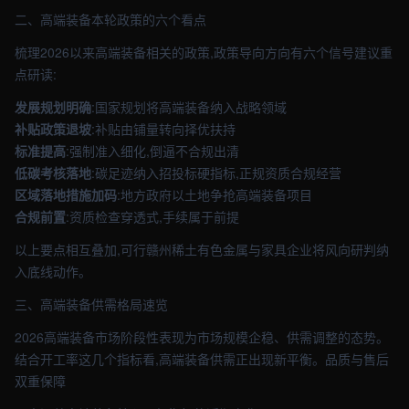
二、高端装备本轮政策的六个看点
梳理2026以来高端装备相关的政策,政策导向方向有六个信号建议重
点研读:
发展规划明确
:国家规划将高端装备纳入战略领域
补贴政策退坡
:补贴由铺量转向择优扶持
标准提高
:强制准入细化,倒逼不合规出清
低碳考核落地
:碳足迹纳入招投标硬指标,正规资质合规经营
区域落地措施加码
:地方政府以土地争抢高端装备项目
合规前置
:资质检查穿透式,手续属于前提
以上要点相互叠加,可行赣州稀土有色金属与家具企业将风向研判纳
入底线动作。
三、高端装备供需格局速览
2026高端装备市场阶段性表现为市场规模企稳、供需调整的态势。
结合开工率这几个指标看,高端装备供需正出现新平衡。品质与售后
双重保障