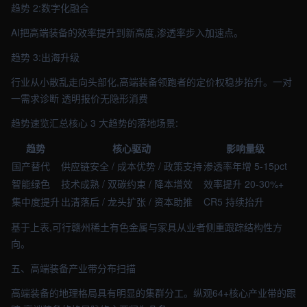
趋势 2:数字化融合
AI把高端装备的效率提升到新高度,渗透率步入加速点。
趋势 3:出海升级
行业从小散乱走向头部化,高端装备领跑者的定价权稳步抬升。一对
一需求诊断 透明报价无隐形消费
趋势速览汇总核心 3 大趋势的落地场景:
趋势
核心驱动
影响量级
国产替代
供应链安全 / 成本优势 / 政策支持
渗透率年增 5-15pct
智能绿色
技术成熟 / 双碳约束 / 降本增效
效率提升 20-30%+
集中度提升
出清落后 / 龙头扩张 / 资本助推
CR5 持续抬升
基于上表,可行赣州稀土有色金属与家具从业者侧重跟踪结构性方
向。
五、高端装备产业带分布扫描
高端装备的地理格局具有明显的集群分工。纵观64+核心产业带的跟