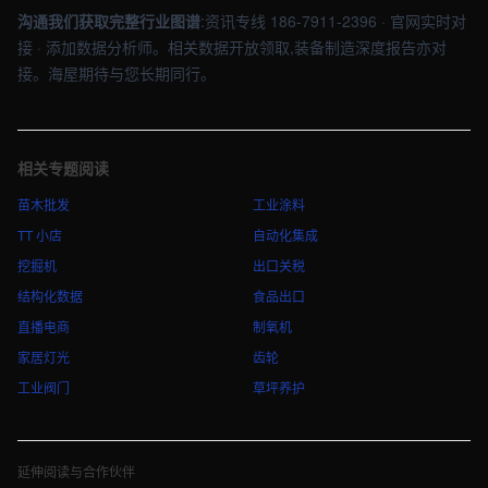
沟通我们获取完整行业图谱
:资讯专线 186-7911-2396 · 官网实时对
接 · 添加数据分析师。相关数据开放领取,装备制造深度报告亦对
接。海屋期待与您长期同行。
相关专题阅读
苗木批发
工业涂料
TT 小店
自动化集成
挖掘机
出口关税
结构化数据
食品出口
直播电商
制氧机
家居灯光
齿轮
工业阀门
草坪养护
延伸阅读与合作伙伴