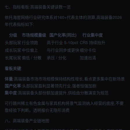
七、指标看板:高端装备关键读数一览
依托海屋网络行业研究体系对160+代表主体的测算,高端装备2026
年代表指标如下:
分级
市场规模量级
国产化率(同比)
行业集中度
头部玩家
行业领跑
高于行业 5-10pct
CR5 持续抬升
成长玩家
中位偏上
与行业同步或更快
细分卡位
长尾玩家
偏低 / 分散
承压 / 分化
加速出清
看板关键
:
体量
:高端装备市场市场规模保持结构性增长,看点更多集中在新场景
国产化率
:头部玩家盈利显著领先行业,强者恒强加剧
集中度
:高端装备头部份额加速提升,供给由分散演变为规范
可行赣州稀土有色金属与家具机构将景气监测纳入经营的底座,不要
靠经验下判断。透明报价无隐形消费
八、高端装备产业链地图