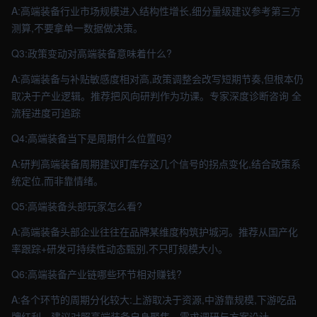
A:高端装备行业市场规模进入结构性增长,细分量级建议参考第三方
测算,不要拿单一数据做决策。
Q3:政策变动对高端装备意味着什么?
A:高端装备与补贴敏感度相对高,政策调整会改写短期节奏,但根本仍
取决于产业逻辑。推荐把风向研判作为功课。专家深度诊断咨询 全
流程进度可追踪
Q4:高端装备当下是周期什么位置吗?
A:研判高端装备周期建议盯库存这几个信号的拐点变化,结合政策系
统定位,而非靠情绪。
Q5:高端装备头部玩家怎么看?
A:高端装备头部企业往往在品牌某维度构筑护城河。推荐从国产化
率跟踪+研发可持续性动态甄别,不只盯规模大小。
Q6:高端装备产业链哪些环节相对赚钱?
A:各个环节的周期分化较大:上游取决于资源,中游靠规模,下游吃品
牌红利。建议对照高端装备自身聚焦。需求调研与方案设计