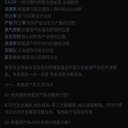
CAGR
:一段时期内的复合增长率,反映趋势
渗透率
:新能源汽车在潜在人群中的占比比例
市占率
:前 10玩家合计占比
产能/开工率
:实际产出占名义产能的比例
景气周期
:新能源汽车盈利阶段的位置
自主可控
:核心材料国产采用的比例
渗透率
:新能源汽车阶段内的装机读数
库销比
:企业库存的去化状态
链主企业
:垂直龙头的标杆企业
推荐关注者结合常态化的研报复盘逐步建立新能源汽车的术语储
备。专业团队一对一对接 专家深度诊断咨询
十一、新能源汽车主流Q&A
Q1:如何跟踪新能源汽车的最新行情?
A:可行交叉跟踪:协会规划+第三方数据库+龙头经营数据。市场行情
交叉比对才能看清可靠信号。落地执行与持续优化
Q2:新能源汽车2026未来的销量大概?