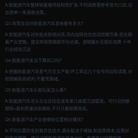
A:新能源汽车整体销量维持结构性扩张,不同读数需参考官方口径,切
忌用单一来源做决策。
Q3:政策变动对新能源汽车意味着有多大?
A:新能源汽车对补贴关联相对高,风向加码往往扰动短期节奏,但长期
看产业逻辑。建议将政策跟踪作为功课。透明报价无隐形消费 十年
行业经验沉淀
Q4:新能源汽车当下算风口吗?
A:把握新能源汽车景气可交叉产能/开工率这几个信号的边际读数,对
照预期系统研判,不要凭情绪。
Q5:新能源汽车头部玩家怎么看?
A:新能源汽车龙头企业往往在成本某几维度沉淀壁垒。可行沿份额
跟踪+盈利质量动态跟踪,不只只看规模高低。
Q6:新能源汽车产业链哪些位置相对赚钱?
A:不同位置的毛利差异往往大:源头取决于稀缺,制造靠降本,应用对
应需求增量。建议对照新能源车自身卡位。专属客户经理服务