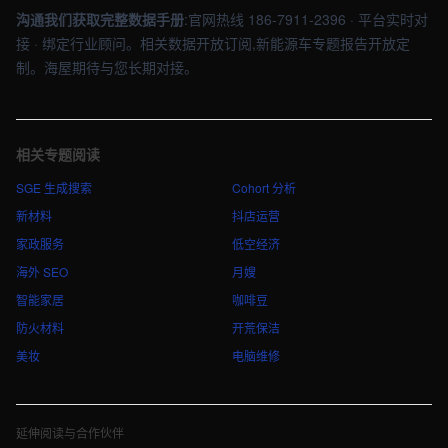
沟通我们获取完整数据手册
:官网热线 186-7911-2396 · 平台实时对
接 · 绑定行业顾问。相关数据开放订阅,新能源车专题报告开放定
制。海屋期待与您长期对接。
相关专题阅读
SGE 生成搜索
Cohort 分析
新材料
抖店运营
家政服务
低空经济
海外 SEO
月嫂
智能家居
咖啡豆
防火材料
开荒保洁
美妆
电脑维修
延伸阅读与合作伙伴