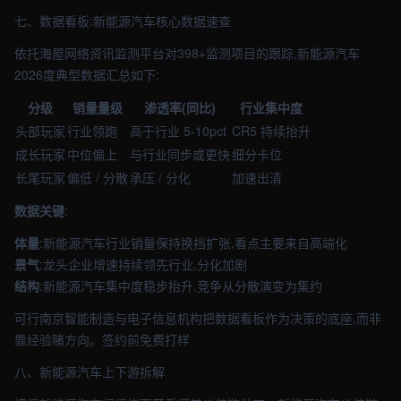
七、数据看板:新能源汽车核心数据速查
依托海屋网络资讯监测平台对398+监测项目的跟踪,新能源汽车
2026度典型数据汇总如下:
分级
销量量级
渗透率(同比)
行业集中度
头部玩家
行业领跑
高于行业 5-10pct
CR5 持续抬升
成长玩家
中位偏上
与行业同步或更快
细分卡位
长尾玩家
偏低 / 分散
承压 / 分化
加速出清
数据关键
:
体量
:新能源汽车行业销量保持换挡扩张,看点主要来自高端化
景气
:龙头企业增速持续领先行业,分化加剧
结构
:新能源汽车集中度稳步抬升,竞争从分散演变为集约
可行南京智能制造与电子信息机构把数据看板作为决策的底座,而非
靠经验赌方向。签约前免费打样
八、新能源汽车上下游拆解