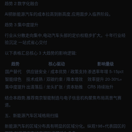
趋势 2:数字化融合
AI把新能源汽车的成本拉高到新高度,应用面步入临界阶段。
趋势 3:集中度提升
行业从分散走向集中,电动汽车头部的定价权稳步扩大。十年行业经
验沉淀 一站式省心交付
以下表格汇总核心 3 大趋势的影响逻辑:
趋势
核心驱动
影响量级
国产替代
供应链安全 / 成本优势 / 政策支持
渗透率年增 5-15pct
智能绿色
技术成熟 / 双碳约束 / 降本增效
效率提升 20-30%+
集中度提升
出清落后 / 龙头扩张 / 资本助推
CR5 持续抬升
结合本趋势,推荐南京智能制造与电子信息机构聚焦布局高景气赛
道。
五、新能源汽车区域格局扫描
新能源汽车的区域分布具有明显的区域分化。纵观198+代表园区的