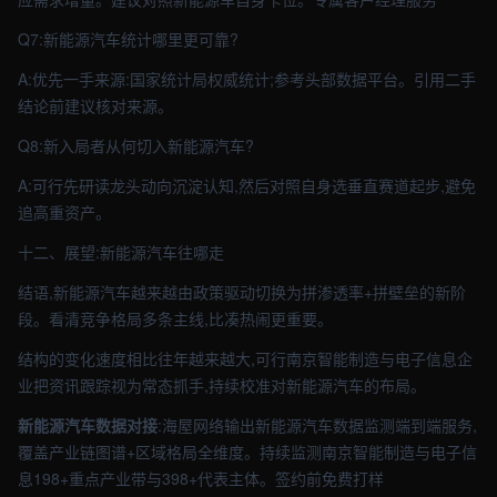
Q7:新能源汽车统计哪里更可靠?
A:优先一手来源:国家统计局权威统计;参考头部数据平台。引用二手
结论前建议核对来源。
Q8:新入局者从何切入新能源汽车?
A:可行先研读龙头动向沉淀认知,然后对照自身选垂直赛道起步,避免
追高重资产。
十二、展望:新能源汽车往哪走
结语,新能源汽车越来越由政策驱动切换为拼渗透率+拼壁垒的新阶
段。看清竞争格局多条主线,比凑热闹更重要。
结构的变化速度相比往年越来越大,可行南京智能制造与电子信息企
业把资讯跟踪视为常态抓手,持续校准对新能源汽车的布局。
新能源汽车数据对接
:海屋网络输出新能源汽车数据监测端到端服务,
覆盖产业链图谱+区域格局全维度。持续监测南京智能制造与电子信
息198+重点产业带与398+代表主体。签约前免费打样