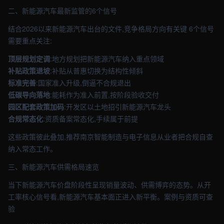
二、新能源汽车最新监管的6个信号
结合2026以来新能源汽车出台的文件,竞争格局方向有关键 6个信号
需要重点关注:
顶层规划定调
:地方规划把新能源汽车纳入重点领域
补贴政策退坡
:补贴从普惠切换为结构性倾斜
标准完善
:国家准入升级,倒逼不合规退出
低碳导向落地
:能耗作为准入前置,按阶段验收交付
园区配套政策加码
:开发区以土地招引新能源汽车龙头
合规常态化
:资质备案常态化,手续属于前提
这些政策彼此叠加,推荐南京智能制造与电子信息从业者把合规自查
纳入常态工作。
三、新能源汽车供需格局速览
当下新能源汽车价盘阶段性呈现销量波动、供需博弈的态势。从开
工率核心信号看,新能源汽车基本面正进入新平衡。案例与资质可查
验