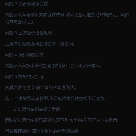
风险 2:监管退坡存变数
新能源汽车与政策关联度往往强,政策调整可能扰动短期预期。风险
预审与合规把关
风险 3:上游涨价侵蚀毛利
上游供给频繁波动会侵蚀中下游空间。
风险 4:迭代颠覆变数
新能源汽车技术迭代加剧,押错窗口会带来资产减值。
风险 5:数据约束加码
资质要求穿透,带病经营的容易遭淘汰。
这 5 个挑战要动态预案,不要单押机会就忽视下行变数。
十、新能源汽车相关概念手册
跟踪新能源汽车资讯高频出现下列10个指标,可行从业者熟悉:
行业规模
:新能源汽车整体的销售额量级