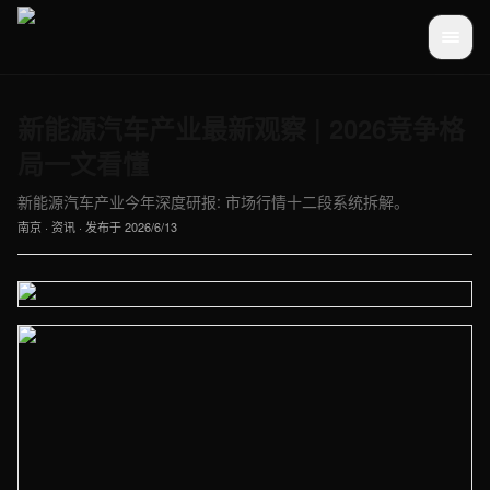
新能源汽车产业最新观察 | 2026竞争格
局一文看懂
新能源汽车产业今年深度研报: 市场行情十二段系统拆解。
南京
·
资讯
· 发布于
2026/6/13
【南京】资讯车间实拍图 - 外贸建站与品牌官网定制