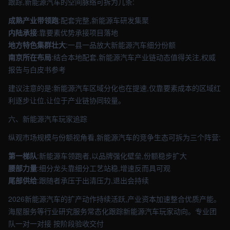
跟踪,新能源汽车的空间脉络可拆为几条:
成熟产业带领跑
:配套完整,新能源车研发集聚
内陆承接
:靠要素优势承接项目落地
地方特色集群壮大
:一县一品放大新能源汽车细分份额
南京所在布局
:结合本地配套,新能源汽车产业链动态值得关注,权威
报告与白皮书参考
建议注意的是:新能源汽车区域分化也在提速,仅靠要素成本的区域红
利逐步让位,让位于产业链协同较量。
六、新能源汽车玩家追踪
纵观市场规模与份额视角看,新能源汽车的竞争生态可拆为三个阵营:
第一梯队
:新能源车领跑者,以品牌强化壁垒,份额稳步扩大
腰部力量
:细分龙头靠细分工艺站稳,增速反而具可观
尾部供给
:跟随者承压于出清压力,退出会持续
2026新能源汽车的扩产动作持续活跃,产业资本加速整合优质产能。
海屋服务等行业研究服务常态化跟踪新能源汽车玩家动向。专业团
队一对一对接 按阶段验收交付