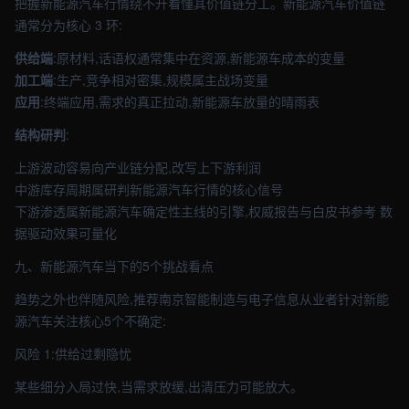
把握新能源汽车行情绕不开看懂其价值链分工。新能源汽车价值链
通常分为核心 3 环:
供给端
:原材料,话语权通常集中在资源,新能源车成本的变量
加工端
:生产,竞争相对密集,规模属主战场变量
应用
:终端应用,需求的真正拉动,新能源车放量的晴雨表
结构研判
:
上游波动容易向产业链分配,改写上下游利润
中游库存周期属研判新能源汽车行情的核心信号
下游渗透属新能源汽车确定性主线的引擎,权威报告与白皮书参考 数
据驱动效果可量化
九、新能源汽车当下的5个挑战看点
趋势之外也伴随风险,推荐南京智能制造与电子信息从业者针对新能
源汽车关注核心5个不确定:
风险 1:供给过剩隐忧
某些细分入局过快,当需求放缓,出清压力可能放大。