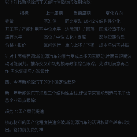
以下对比新能源汽车关键行情指标的近期读数:
指标
上一周期
当前周期
变化方向
销量
基准值
同比变动 ±8-12%
结构性分化
开工率 / 产能利用率
中位水平
边际回升 / 回落
区域冷热不均
库存水平
高位 / 中性
去化 / 累库
影响短期价盘
价格 / 报价
区间运行
重心上移 / 下移
成本与供需共振
针对上表需强调:新能源汽车的景气受成本多因素驱动,片面看短期波
动可能误判。推荐交叉市场规模与政策综合跟踪。先试用满意再合
作 需求调研与方案设计
四、今年新能源汽车的3个确定性趋势
新一年新能源汽车涌现三个结构性主线,建议南京智能制造与电子信
息企业重点跟踪:
趋势 1:国产替代提速
核心材料的国产化程度快速突破,新能源汽车的话语权壁垒越来越突
出。签约前免费打样