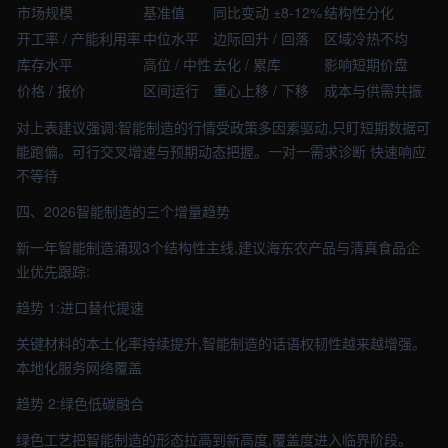
市场规模
基准值
同比变动 ±8-12%
结构性分化
开工率 / 产能利用率
中位水平
边际回升 / 回落
区域冷热不均
库存水平
高位 / 中性
去化 / 累库
影响短期价盘
价格 / 报价
区间运行
重心上移 / 下移
成本与供需共振
对上表建议强调:智能制造的行情受政策多因素驱动,只盯短期数据可
能跑偏。可行交叉增速与预期动态把握。一对一需求诊断 快速响应
不等待
四、2026智能制造的三个增量趋势
新一年智能制造涌现3个结构性主线,建议海东农产品与清真食品企
业优先跟踪:
趋势 1:进口替代提速
关键材料的本土化率持续提升,智能制造的话语权韧性越来越增强。
本地化服务网络覆盖
趋势 2:绿色低碳融合
绿色工艺把智能制造的形态拉高到新高度,覆盖度进入临界阶段。