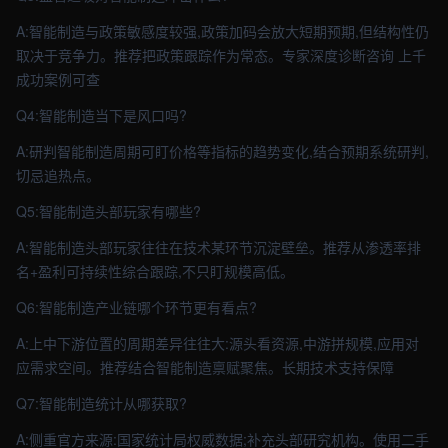
A:智能制造与政策敏感度较强,政策加码会放大短期预期,但结构性仍
取决于竞争力。推荐把政策跟踪作为常态。专家深度诊断咨询 上千
成功案例可查
Q4:智能制造当下是风口吗?
A:研判智能制造周期可盯价格等指标的趋势变化,结合预期系统研判,
切忌追热点。
Q5:智能制造头部玩家有哪些?
A:智能制造头部玩家往往在技术某环节沉淀壁垒。推荐从渗透率排
名+盈利可持续性综合跟踪,不只盯规模高低。
Q6:智能制造产业链哪个环节更有看点?
A:上中下游位置的周期差异往往大:源头看资源,中游拼规模,应用对
应需求空间。推荐结合智能制造禀赋聚焦。长期技术支持保障
Q7:智能制造统计从哪获取?
A:侧重官方来源:国家统计局权威数据;补充头部研究机构。使用二手