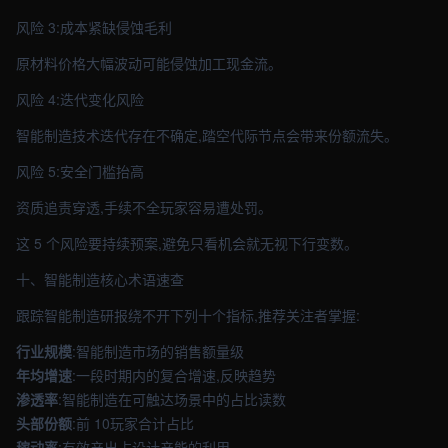
风险 3:成本紧缺侵蚀毛利
原材料价格大幅波动可能侵蚀加工现金流。
风险 4:迭代变化风险
智能制造技术迭代存在不确定,踏空代际节点会带来份额流失。
风险 5:安全门槛抬高
资质追责穿透,手续不全玩家容易遭处罚。
这 5 个风险要持续预案,避免只看机会就无视下行变数。
十、智能制造核心术语速查
跟踪智能制造研报绕不开下列十个指标,推荐关注者掌握:
行业规模
:智能制造市场的销售额量级
年均增速
:一段时期内的复合增速,反映趋势
渗透率
:智能制造在可触达场景中的占比读数
头部份额
:前 10玩家合计占比
稼动率
:有效产出占设计产能的利用