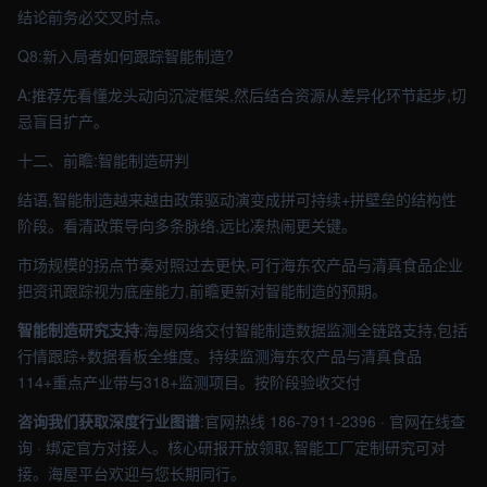
结论前务必交叉时点。
Q8:新入局者如何跟踪智能制造?
A:推荐先看懂龙头动向沉淀框架,然后结合资源从差异化环节起步,切
忌盲目扩产。
十二、前瞻:智能制造研判
结语,智能制造越来越由政策驱动演变成拼可持续+拼壁垒的结构性
阶段。看清政策导向多条脉络,远比凑热闹更关键。
市场规模的拐点节奏对照过去更快,可行海东农产品与清真食品企业
把资讯跟踪视为底座能力,前瞻更新对智能制造的预期。
智能制造研究支持
:海屋网络交付智能制造数据监测全链路支持,包括
行情跟踪+数据看板全维度。持续监测海东农产品与清真食品
114+重点产业带与318+监测项目。按阶段验收交付
咨询我们获取深度行业图谱
:官网热线 186-7911-2396 · 官网在线查
询 · 绑定官方对接人。核心研报开放领取,智能工厂定制研究可对
接。海屋平台欢迎与您长期同行。