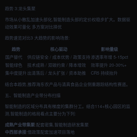
趋势 3:龙头集聚
市场从小散乱加速头部化,智能制造头部的定价权稳步扩大。数据驱
动效果可量化 多方案对比择优
趋势速览对比3 大趋势的影响场景:
趋势
核心驱动
影响量级
国产替代
供应链安全 / 成本优势 / 政策支持
渗透率年增 5-15pct
智能绿色
技术成熟 / 双碳约束 / 降本增效
效率提升 20-30%+
集中度提升
出清落后 / 龙头扩张 / 资本助推
CR5 持续抬升
结合本趋势,推荐海东农产品与清真食品企业侧重跟踪结构性赛道。
五、智能制造产业带分布扫描
智能制造的区域分布具有梯度的集群分工。结合114+核心园区的监
测,智能制造的格局看点主要分为下列:
成熟产业带集聚
:配套密集,智能制造研发集聚
中西部承接
:借政策配套加速项目落地