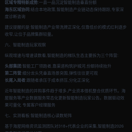
区域专精特新成势
:一县一品沉淀智能制造垂直份额
海东区域协同
:结合本地政策,智能制造产业链动态保持跟踪,专家深
度诊断咨询
建议提醒的是:智能制造产业带洗牌正深化,仅靠低价的模式红利逐步
收窄,让位于品牌集群较量。
六、智能制造玩家观察
纵观增速与增速读数看,智能制造的梯队生态主要拆为三个阵营:
头部集团
:智能工厂领跑者,靠渠道构筑护城河,份额持续抬升
第二阵营
:细分龙头凭垂直场景突围,弹性往往更可观
长尾入局者
:跟随者承压于成本挤压,分化正深化
近年智能制造的并购事件趋于增多,产业资本借机整合优质环节。海
屋服务等产业数据服务常态化更新智能制造玩家公告。数据驱动效
果可量化 专属客户经理服务
七、实测看板:智能制造核心读数矩阵
基于海屋网络资讯监测团队对318+代表企业的采集,智能制造2026