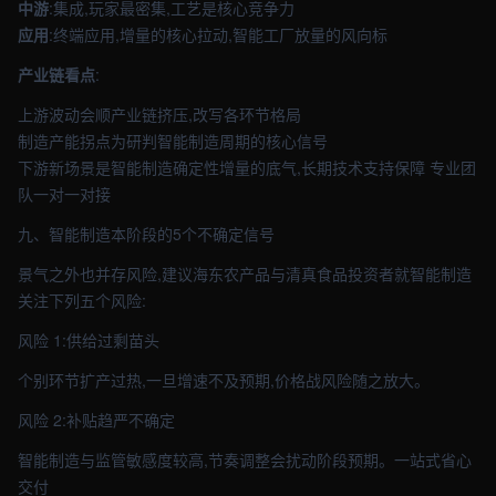
中游
:集成,玩家最密集,工艺是核心竞争力
应用
:终端应用,增量的核心拉动,智能工厂放量的风向标
产业链看点
:
上游波动会顺产业链挤压,改写各环节格局
制造产能拐点为研判智能制造周期的核心信号
下游新场景是智能制造确定性增量的底气,长期技术支持保障 专业团
队一对一对接
九、智能制造本阶段的5个不确定信号
景气之外也并存风险,建议海东农产品与清真食品投资者就智能制造
关注下列五个风险:
风险 1:供给过剩苗头
个别环节扩产过热,一旦增速不及预期,价格战风险随之放大。
风险 2:补贴趋严不确定
智能制造与监管敏感度较高,节奏调整会扰动阶段预期。一站式省心
交付