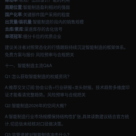
周期位置
:智能制造盈利相对的强弱
国产化率
:关键部件国产采用的程度
出货量/装机量
:智能制造阶段内的销售规模
去库/累库
:渠道库存的去化信号
单项冠军
:细分卡位的优质企业
建议关注者对照常态化的行情跟踪持续沉淀智能制造的框架体系。
免费方案与报价 风险预审与合规把关
十一、智能制造主流Q&A
Q1:怎么获取智能制造的权威资讯?
A:推荐交叉订阅:协会公告+行业研报+龙头财报。技术趋势多维度印
证才能看清完整趋势。风险预审与合规把关
Q2:智能制造2026年的空间大概?
A:智能制造行业市场规模保持结构性扩张,具体读数建议结合官方统
计,切忌信未经核对口径做决策。
Q3:监管退坡对智能制造冲击什么?