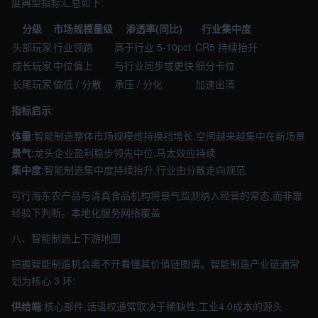
度典型指标汇总如下:
分级
市场规模量级
渗透率(同比)
行业集中度
头部玩家
行业领跑
高于行业 5-10pct
CR5 持续抬升
成长玩家
中位偏上
与行业同步或更快
细分卡位
长尾玩家
偏低 / 分散
承压 / 分化
加速出清
指标启示
:
体量
:智能制造整体市场规模维持换挡增长,空间越来越集中在新场景
景气
:龙头企业盈利稳步领先中位,马太效应持续
集中度
:智能制造集中度持续抬升,行业由分散走向规范
可行海东农产品与清真食品机构将景气监测纳入经营的常态,而非靠
经验下判断。本地化服务网络覆盖
八、智能制造上下游地图
把握智能制造机会离不开看懂其价值链图谱。智能制造产业链通常
划为核心 3 环:
供给端
:核心部件,话语权通常取决于稀缺性,工业4.0成本的源头