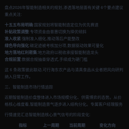
盘点2026年智能制造相关的规划,渗透落地层面有关键 6个要点建议
重点关注:
十五五布局明确
:国家规划将智能制造定位为优先赛道
补贴政策调整
:专项资金由普惠切换为择优倾斜
准入收紧
:强制准入细化,推动落后产能整改
绿色导向强化
:碳足迹被考核加分项,数据驱动效果可量化
地方落地红利密集
:地方政府以税收承接智能制造龙头
合规前置
:数据合规抽查穿透式,手续成为硬门槛
这 6 条政策彼此联动,可行海东农产品与清真食品从业者把风向研判
纳入日常工作。
三、智能制造市场行情追踪
近期智能制造价盘整体进入市场规模分化、供需博弈的态势。从价
格核心维度看,智能制造景气逐步进入结构分化。专属客户经理服务
行情速览汇总智能制造核心景气信号的阶段变化:
指标
上一周期
当前周期
变化方向