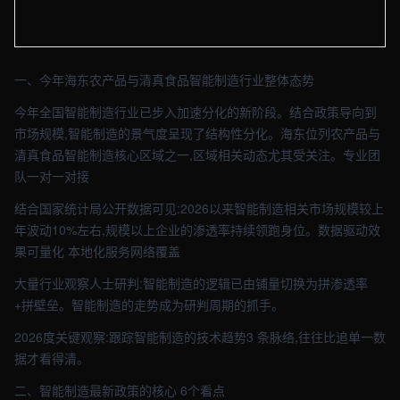
【海东】资讯车间实拍图 - 外贸建站与品牌官网定制 · 现场图4
一、今年海东农产品与清真食品智能制造行业整体态势
今年全国智能制造行业已步入加速分化的新阶段。结合政策导向到
市场规模,智能制造的景气度呈现了结构性分化。海东位列农产品与
清真食品智能制造核心区域之一,区域相关动态尤其受关注。专业团
队一对一对接
结合国家统计局公开数据可见:2026以来智能制造相关市场规模较上
年波动10%左右,规模以上企业的渗透率持续领跑身位。数据驱动效
果可量化 本地化服务网络覆盖
大量行业观察人士研判:智能制造的逻辑已由铺量切换为拼渗透率
+拼壁垒。智能制造的走势成为研判周期的抓手。
2026度关键观察:跟踪智能制造的技术趋势3 条脉络,往往比追单一数
据才看得清。
二、智能制造最新政策的核心 6个看点