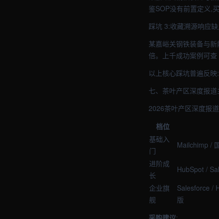
鉴SOP没有前置定义,
踩坑 3:收藏溯源响应
某嘉峪关钢铁装备与新能
倍。上千成功案例可查
以上核心踩坑普遍反映
七、茶叶产区深度报道
2026茶叶产区深度报
档位
基础入
Mailchimp 
门
进阶成
HubSpot / S
长
企业旗
Salesforce 
舰
版
采购建议
: