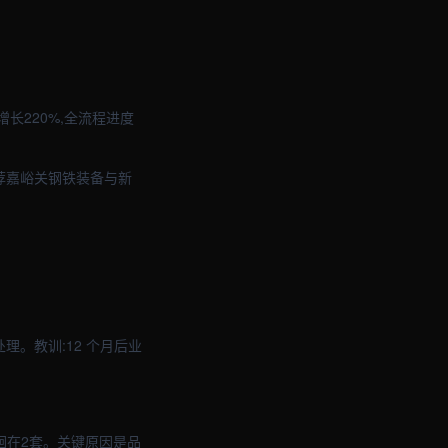
长220%,全流程进度
荐嘉峪关钢铁装备与新
理。教训:12 个月后业
徊在2套。关键原因是品