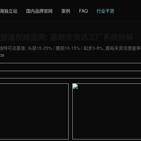
海独立站
国内品牌官网
案例
FAQ
行业干货
报道权威指南: 嘉峪关资讯工厂系统拆解
达基准: 头部15-25% / 腰部10-15% / 起步3-8%, 嘉峪关资讯借鉴
/28
图 - 外贸建站与品牌官网定制