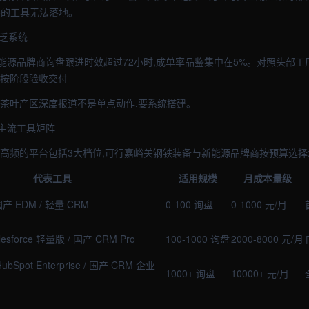
买的工具无法落地。
缺乏系统
源品牌商询盘跟进时效超过72小时,成单率品鉴集中在5%。对照头部工厂
 按阶段验收交付
:茶叶产区深度报道不是单点动作,要系统搭建。
主流工具矩阵
道高频的平台包括3大档位,可行嘉峪关钢铁装备与新能源品牌商按预算选择
代表工具
适用规模
月成本量级
/ 国产 EDM / 轻量 CRM
0-100 询盘
0-1000 元/月
alesforce 轻量版 / 国产 CRM Pro
100-1000 询盘
2000-8000 元/月
/ HubSpot Enterprise / 国产 CRM 企业
1000+ 询盘
10000+ 元/月