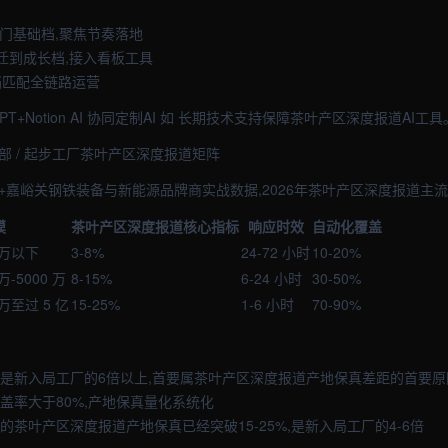
入门基础档,聚焦节奏落地
跃迁到成长档,接入看板工具
档匹配全链路运营
tGPT+Notion AI 协同定制AI 如 长期技术支持保障茶叶产区深度报道AI工具。
中部 / 起步工厂茶叶产区深度报道矩阵
+嘉峪关钢铁装备与新能源品牌商实战数据,2026年茶叶产区深度报道主流
模
茶叶产区深度报道核心指标
响应时效
自动化覆盖
 万以下
3-8%
24-72 小时
10-20%
万-5000 万
8-15%
6-24 小时
30-50%
 万至过 5 亿
15-25%
1-6 小时
70-90%
效是新入局工厂的6倍以上,首要属茶叶产区深度报道产地保真差距的首要原
盖率大于80%,产地保真量化系统化
厂的茶叶产区深度报道产地保真已经突破15-25%,是新入局工厂的4-6倍