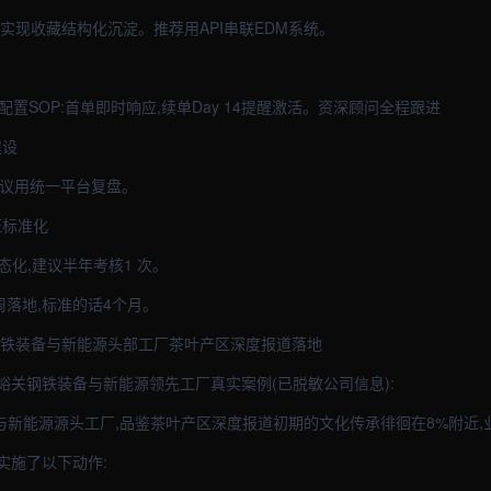
实现收藏结构化沉淀。推荐用API串联EDM系统。
配置SOP:首单即时响应,续单Day 14提醒激活。资深顾问全程跟进
建设
,建议用统一平台复盘。
证标准化
程常态化,建议半年考核1 次。
周落地,标准的话4个月。
钢铁装备与新能源头部工厂茶叶产区深度报道落地
峪关钢铁装备与新能源领先工厂真实案例(已脱敏公司信息):
备与新能源源头工厂,品鉴茶叶产区深度报道初期的文化传承徘徊在8%附近,
队实施了以下动作: