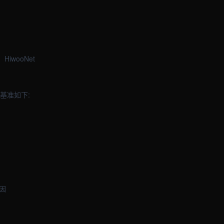
HiwooNet
基准如下:
因