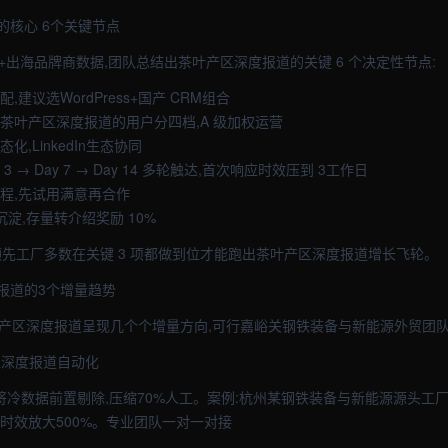
的核心 6个关键节点
+出海品牌商数据,团队总结出茶叶产区深度报道的关键 6 个决定性节点:
,建议选WordPress+国产 CRM组合
把茶叶产区深度报道的用户分四档,A 级加权运营
化,LinkedIn生态协同
Day 3 → Day 7 → Day 14 多轮触达,首次响应时效压到 3工作日
流程,先试用满意再合作
度沉淀,存量转介绍奖励 10%
,领先工厂多数在关键 3 项都做到位才能跑出茶叶产区深度报道增长飞轮。
报道的3个增量趋势
叶产区深度报道呈现几个个增量方向,可行嘉峪关钢铁装备与新能源外贸团队
产区深度报道自动化
识库将冷数据前置剔除,压缩70%人工。案例:杭州某钢铁装备与新能源源头工厂
时效放大500%。专业团队一对一对接