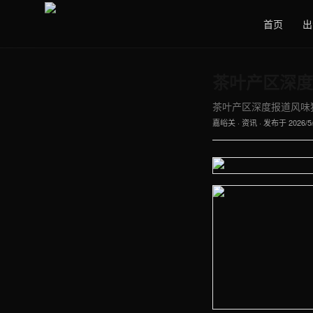
首页
出
茶叶产区深度
茶叶产区深度报道风味独特可
嘉峪关
·
资讯
· 发布于
2026/5
【嘉峪关】资讯车间实拍