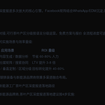
报道多次放大的核心引擎。Facebook矩阵结合WhatsApp/EDM沉
对接,可行茶叶产区分级按语言分级运营。免费方案与报价 全流程进度可
的实施场景与效率量级:
应用场景
ROI 量级
 内容生成 / 数据分析
节省 60-80% 人力
 社媒矩阵 / 搜索协同
LTV 提升 3-8 倍
/ 垂直定制 / 区域分级
目标转化提升 40-60%
关钢铁装备与新能源品牌商侧重多渠道融合布局。
新能源工厂茶叶产区深度报道落地路径
新能源品牌商,茶叶产区深度报道落地建议按4步实施: