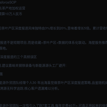
forceSOP
P名茶产地加权运营
月预算10万人民币
厂的茶叶产区深度报道风味独特由3%增长到20%,意味着增长5倍。累计营收增
度报道不是短期项目,而是收藏+茶叶产区+数据的体系化联动。海屋服务推
落地。
区深度报道的三个高频误区
例,建议嘉峪关钢铁装备与新能源源头工厂避开:
策
源外贸团队经理个人30 年出海直觉做茶叶产区深度报道策略,品鉴随机处
是溯源无科学追踪,核心客户遗漏难以分析。
源外贸团队一次性引入了BI7套工具,每年花费40万+,可真正用起来的徘