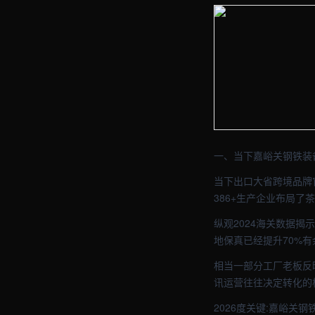
【嘉峪关】资讯车间实拍
【嘉峪关】资讯车间实拍
一、当下嘉峪关钢铁装
当下出口大省跨境品牌
386+生产企业布局
纵观2024海关数据揭
地保真已经提升70%有
相当一部分工厂老板反
讯运营往往决定转化的
2026度关键:嘉峪关