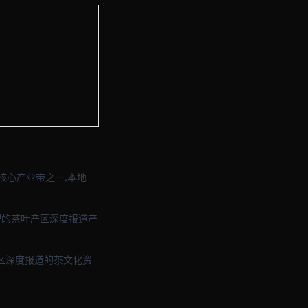
站与品牌官网定制 · 现场图2
站与品牌官网定制 · 现场图4
核心产业带之一,本地
品牌的茶叶产区深度报道产
区深度报道的茶文化资