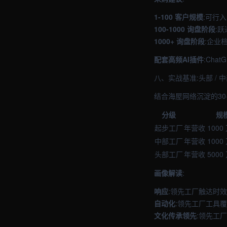
1-100 客户规模
:可行
100-1000 询盘阶段
:
1000+ 询盘阶段
:企业
配套高频AI插件
:Cha
八、实战基准:头部 / 
结合海屋网络沉淀的30
分级
规
起步工厂
年营收 1000
中部工厂
年营收 1000 
头部工厂
年营收 5000
画像解读
:
响应
:领先工厂触达时
自动化
:领先工厂工具覆
文化传承领先
:领先工