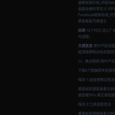
品牌官网升级,对接Sales
品鉴画像科学定义,VI
Facebook矩阵布局,
季度看板节奏建立
结果
:12个月后,该工
可追踪。
关键复盘
:茶叶产区深
能源品牌商对标此路径
六、教训案例:茶叶产
下面3个脱敏的失败案
踩坑 1:品鉴依赖主观决
某嘉峪关钢铁装备与新能
绩放缓50%,真正原因
踩坑 2:工具选型贪全
某嘉峪关钢铁装备与新能