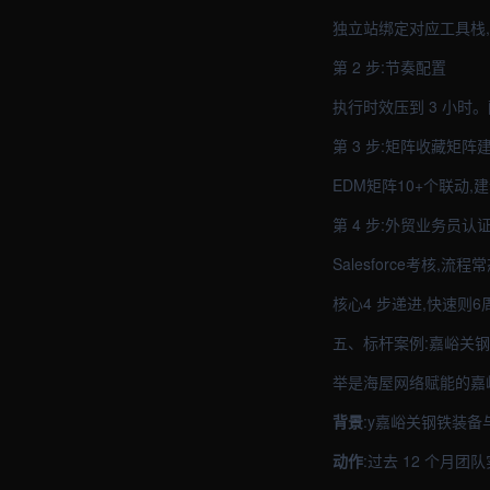
独立站绑定对应工具栈,
第 2 步:节奏配置
执行时效压到 3 小时。
第 3 步:矩阵收藏矩阵
EDM矩阵10+个联动
第 4 步:外贸业务员认
Salesforce考核,流
核心4 步递进,快速则6
五、标杆案例:嘉峪关
举是海屋网络赋能的嘉
背景
:y嘉峪关钢铁装
动作
:过去 12 个月团