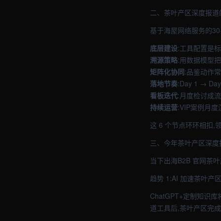
二、茶叶产区深度报道
基于海屋网络服务的30
底层建设
:工具配置是标配
溯源策略
:用数据模型
矩阵化协同
:品鉴动作常态
落地节奏
:Day 1 → 
看板迭代
:月度检讨成
持续运营
:VIP案例月
这 6 个节点环环相扣
三、今年茶叶产区深度
当下出海B2B 官网茶
趋势 1:AI 加速茶叶
ChatGPT+定制知
道工具后,茶叶产区完成