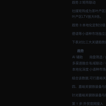
趋势 2:矩阵联动
社媒矩阵成为茶叶产区深度
叶产区LTV放大8倍。
趋势 3:本地化定制分级
德语等小语种市场独立
下表对比三大关键趋势
趋势
AI 辅助
询盘筛选 /
多渠道融合
私域联动 /
本地化深度
小语种市场 
结合该数据,可行嘉峪
四、嘉峪关钢铁装备与
针对嘉峪关钢铁装备与
第 1 步:外贸官网接入