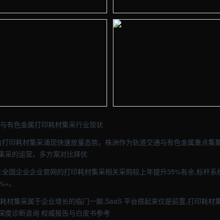
- 外贸建站与品牌官网定制 · 现场图1
【株洲】办公车间实拍图 - 外贸建站
- 外贸建站与品牌官网定制 · 现场图3
【株洲】办公车间实拍图 - 外贸建站
交通与有色金属打印耗材集采行业现状
 平台打印耗材集采涌现快速放量态势。株洲作为轨道交通与有色金属重点集聚区
集采的运营。多方案对比择优
示:全国企业企业官网的打印耗材集采相关采购较上年提升35%有余,标杆
%+。
耗材集采属于企业增长的临门一脚,SaaS 平台搭起来仅是前置,打印耗
深度诊断咨询 权威报告与白皮书参考