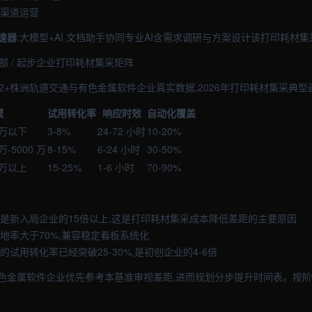
多渠道运营
速器
:大模型+AI 文档助手协同专业AI含需求调研与方案设计该打印耗材集
中部 / 起步企业打印耗材集采矩阵
2+株洲轨道交通与有色金属软件企业真实数据,2026年打印耗材集采典型
模
试用转化率
响应时效
自动化覆盖
 万以下
3-8%
24-72 小时
10-20%
万-5000 万
8-15%
6-24 小时
30-50%
 万以上
15-25%
1-6 小时
70-90%
效是新入局企业的15倍以上,这是打印耗材集采成本降低差距的主要原因
地率大于70%,兼容稳定看板系统化
的试用转化率已经突破25-30%,是初创企业的4-6倍
色金属软件企业优先参考本基准审视差距,进而规划分步提升时间表。按阶