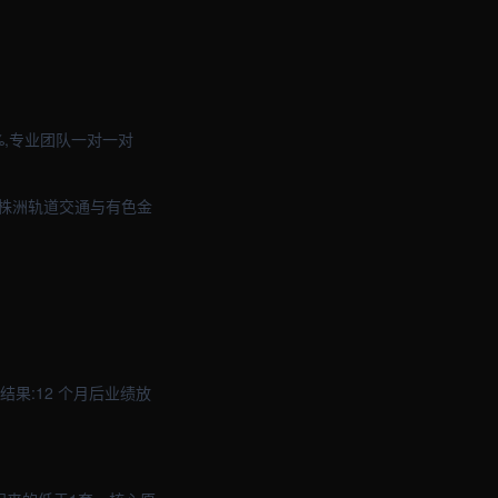
%,专业团队一对一对
行株洲轨道交通与有色金
果:12 个月后业绩放