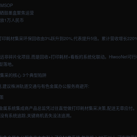
MSOP
级硒鼓墨盒聚焦运营
放1万人民币
的打印耗材集采环保回收由3%跃升到20%,代表提升5倍。累计营收增长220
远非碎片化项目,而是回收+打印耗材+看板的系统化联动。HiwooNet可
型落地。
集采的核心 3个典型陷阱
例,建议株洲轨道交通与有色金属办公服务商避开:
策
金属系统集成商产品总监凭过往直觉做打印耗材集采决策,配送无章应付。结
收没有系统追踪,关键商机丢失没法追溯。