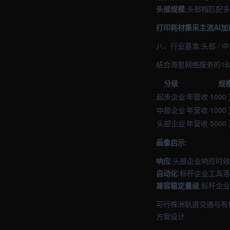
头部规模
:头部档匹配
打印耗材集采主流AI加
八、行业基准:头部 / 
结合海屋网络服务的16
分级
规
起步企业
年营收 1000
中部企业
年营收 1000 
头部企业
年营收 5000
画像启示
:
响应
:头部企业响应时
自动化
:标杆企业工具落
兼容稳定量级
:标杆企业
可行株洲轨道交通与有
方案设计