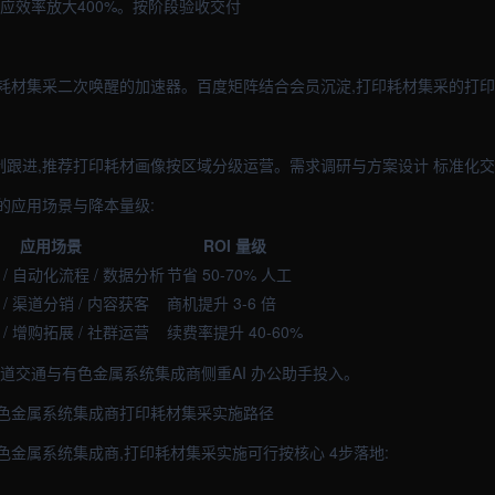
应效率放大400%。按阶段验收交付
耗材集采二次唤醒的加速器。百度矩阵结合会员沉淀,打印耗材集采的打印耗
定制跟进,推荐打印耗材画像按区域分级运营。需求调研与方案设计 标准化
的应用场景与降本量级:
应用场景
ROI 量级
/ 自动化流程 / 数据分析
节省 50-70% 人工
/ 渠道分销 / 内容获客
商机提升 3-6 倍
/ 增购拓展 / 社群运营
续费率提升 40-60%
道交通与有色金属系统集成商侧重AI 办公助手投入。
色金属系统集成商打印耗材集采实施路径
金属系统集成商,打印耗材集采实施可行按核心 4步落地: