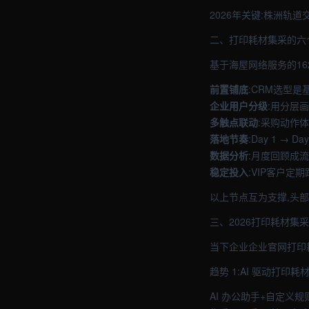
2026年关键:株洲轨
二、打印耗材集采的六
基于海屋网络服务的16
前置铺底
:CRM选型是基
企业用户分级
:用分层
多触点联动
:采购动作
落地节奏
:Day 1 → 
数据分析
:月度回顾成
稳定投入
:VIP客户定期
以上节点互为支撑,头
三、2026打印耗材集
当下企业企业官网打印
趋势 1:AI 驱动打印
AI 办公助手+自定义