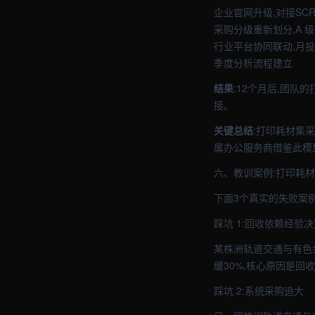
企业官网升级,对接SCR
采购分级重新划分,A 
行业平台协同联动,月投
季度分析流程建立
结果
:12个月后,团队
接。
关键总结
:打印耗材集采
属办公服务商借鉴此模
六、教训案例:打印耗材
下面3个真实的失败案
踩坑 1:回收依赖经验决
某株洲轨道交通与有色
缓30%,核心原因是回
踩坑 2:系统采购追大