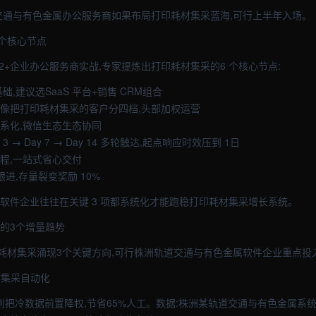
道交通与有色金属办公服务商如果布局打印耗材集采蓝海,可行上半年入场。
个核心节点
2+企业办公服务商实战,专家提炼出打印耗材集采的6 个核心节点:
础,建议选SaaS 平台+销售 CRM组合
画像把打印耗材集采的客户分四档,头部加权运营
体系化,微信生态生态协同
Day 3 → Day 7 → Day 14 多轮触达,起点响应时效压到 1日
流程,一站式省心交付
跟进,存量裂变奖励 10%
部软件企业往往在关键 3 项都系统化才能跑稳打印耗材集采增长系统。
采的3个增量趋势
耗材集采涌现3个关键方向,可行株洲轨道交通与有色金属软件企业重点投入
耗材集采自动化
规则把冷数据前置降权,节省65%人工。数据:株洲某轨道交通与有色金属系统