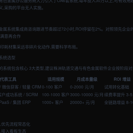
色金属办公服务商大力引入了OA6套系统,每年投入30万以上,可有效用
义,采购的平台无人实施。
属系统集成商咨询跟进节奏超过72小时,ROI停留在2%。对照领先企业的6
用满意再合作
打印耗材集采远非碎片化动作,需要科学布局。
系统选型
的系统包含核心 3大类型,建议株洲轨道交通与有色金属软件企业按阶段对
代表工具
适用规模
月成本量级
ROI 增益
/ 微信获客 / 轻量 CRM
0-100 客户
0-2000 元/月
试用转化基础
 客户成功系统 / SCRM
100-1000 客户
3000-10000 元/月
续费率提升 3-5
aaS / 集团 ERP
1000+ 客户
20000+ 元/月
全链路增益 8-1
档,优先流程常态化
,接入看板生态