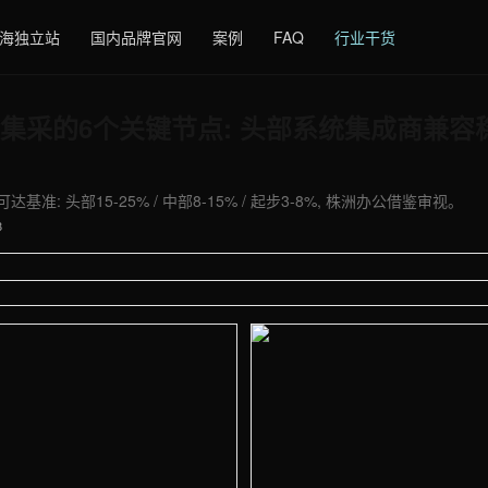
海独立站
国内品牌官网
案例
FAQ
行业干货
集采的6个关键节点: 头部系统集成商兼容稳
准: 头部15-25% / 中部8-15% / 起步3-8%, 株洲办公借鉴审视。
8
 - 外贸建站与品牌官网定制