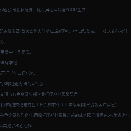
M,实现配送可视化沉淀。推荐用插件对接SCRM生态。
。配置触发器:首次咨询实时响应,后续Day 3半自动触达。一站式省心交付
建设
荐用集中工具复盘。
培训标准化
,可行半年认证1 次。
速的6周跑通,标准的4个月。
道交通与有色金属头部企业打印耗材集采复盘
株洲轨道交通与有色金属头部软件企业实战案例(已脱敏客户信息):
与有色金属软件企业,回收打印耗材集采之前的成本降低徘徊在5%附近,增
主体实施了核心动作: