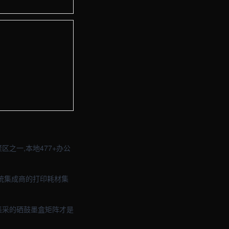
与品牌官网定制 · 现场图2
与品牌官网定制 · 现场图4
之一,本地477+办公
系统集成商的打印耗材集
材集采的硒鼓墨盒矩阵才是