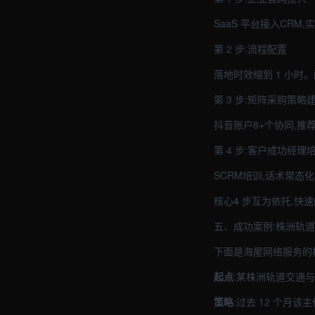
SaaS 平台接入CR
第 2 步:流程配置
落地时效缩到 1 小时
第 3 步:矩阵采购策略
抖音账户8+个协同,推
第 4 步:客户成功经理
SCRM培训,话术常态化
核心4 步互为依托,快
五、成功案例:株洲轨
下面是海屋网络服务的
起点
:某株洲轨道交通
策略
:过去 12 个月该