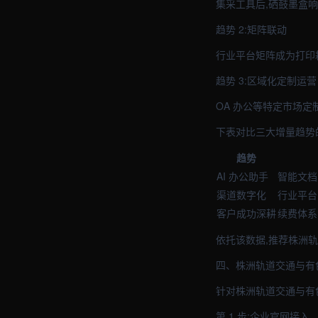
集采工具后,硒鼓墨盒响
趋势 2:矩阵联动
行业平台矩阵成为打印
趋势 3:区域化定制运营
OA 办公等特定市场
下表对比三大增量趋势
趋势
AI 办公助手
智能文档 
渠道数字化
行业平台 
客户成功深耕
续费体系 
依托该数据,推荐株洲轨
四、株洲轨道交通与有
针对株洲轨道交通与有色
第 1 步:企业官网接入