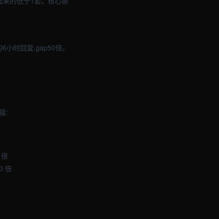
起来的低于1套。核心原
小时回复,gap50倍。
接:
 倍
0 倍