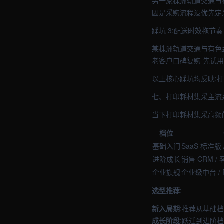
另一家株洲轨道交通与有
因是采购流程没优先定
踩坑 3:配送时效拖节奏
某株洲轨道交通与有色金
老客户口碑复购 先试
以上核心踩坑均反映:
七、打印耗材集采主流
当下打印耗材集采高频
档位
基础入门
SaaS 标准版 
进阶成长
销售 CRM /
企业旗舰
企业级中台 / P
选型推荐
:
新入局期
:推荐从基础
成长阶段
:跃迁到进阶档