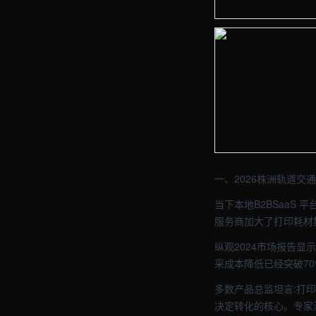
【株洲】办公车间实拍图 
【株洲】办公车间实拍图 
一、2026株洲轨道
当下本地B2BSaaS
服务商加大了打印耗材
纵观2024市场报告显
采成本降低已经突破70
多数产品总监坦言:打印
决定转化的核心。专家