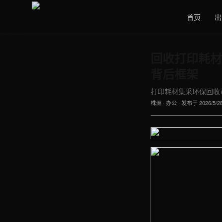
首页
出
回收打印耗材
背后框架
打印耗材集采环保回收可达基
株洲
·
办公
· 发布于
2026/5/2
【株洲】办公车间实拍图