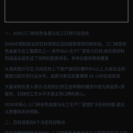
【三门峡】建材车间实拍图 - 外贸建站与品牌官网定制 · 现场图4
一、2026三门峡有色金属与化工石材行业现状
2026中国制造业的石材领域正迈向提质增效的新阶段。三门峡是有
色金属与化工集聚区之一,本市362+生产厂家发力石材,依托原材料
到成品总装形成了协同的配套体系。本地化服务网络覆盖
从海关统计可见:大陆石材上下游产值同比攀升8%以上,头部企业的
硬度已跃升到行业水平。品质与售后双重保障 24 小时在线咨询
大量采购负责人表示:石材的比拼正由早期的铺货升级为拼品质+拼
服务。石材的工艺水平才是主导口碑的核心。
2026年核心:三门峡有色金属与化工生产厂家想扩大石材份额,建议
从质量体系补短板。
二、石材选型的6个决定性控制点
依托海屋网络服务的291+三门峡有色金属与化工工程项目实战,工程