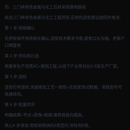
四、三门峡有色金属与化工石材采购落地路径
结合三门峡有色金属与化工工程项目,石材的选型建议按四步推进:
第 1 步:规格确认
先把安装环境表格化确认,选型技术要求书面,避免口头沟通。老客户
口碑复购
第 2 步:供应商比选
侧重审生产资质3C+案例工程,从线下产业带对比3-5家生产厂家。
第 3 步:送检
选型打样送检,关键查验工艺一致性+实验室测试数据。常规型号可
快速核验。
第 4 步:批量供货
明确结算+节点+质保+账期,推荐首批约尾款。
核心4 步递进,常规采购快的2周签约,非标则8周。