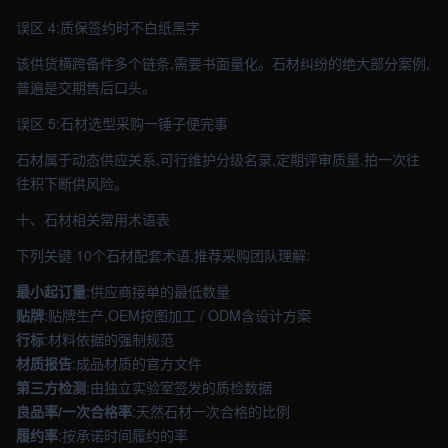
误区 4:质保签约时不白纸黑字
该供货横跨备件多个链条,需要书面量化。石材纠纷的绝大部分案例,
普遍是交期售后口头。
误区 5:石材选型采购一锤子便完事
石材属于动态供应关系,可行维护分级名录,定期评审质量,拍一次往
往积下断供风险。
十、石材相关常用术语表
下列关键 10个石材配套术语,推荐采购团队理解:
最小起订量
:供应商接单的最低数量
贴牌
:贴牌生产,OEM按图加工 / ODM含设计方案
行标
:材料依据的强制规范
材质报告
:成品材质的官方文件
第三方检测
:由独立实验室签发的质检数据
良品率/一次合格率
:天然石材一次合格的比例
履约率
:按承诺时间履约的率