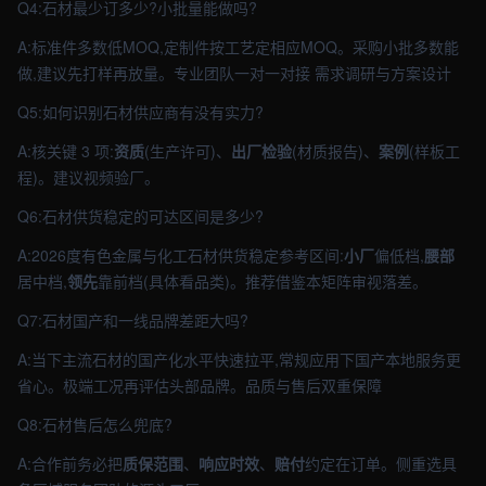
Q4:石材最少订多少?小批量能做吗?
A:标准件多数低MOQ,定制件按工艺定相应MOQ。采购小批多数能
做,建议先打样再放量。专业团队一对一对接 需求调研与方案设计
Q5:如何识别石材供应商有没有实力?
A:核关键 3 项:
资质
(生产许可)、
出厂检验
(材质报告)、
案例
(样板工
程)。建议视频验厂。
Q6:石材供货稳定的可达区间是多少?
A:2026度有色金属与化工石材供货稳定参考区间:
小厂
偏低档,
腰部
居中档,
领先
靠前档(具体看品类)。推荐借鉴本矩阵审视落差。
Q7:石材国产和一线品牌差距大吗?
A:当下主流石材的国产化水平快速拉平,常规应用下国产本地服务更
省心。极端工况再评估头部品牌。品质与售后双重保障
Q8:石材售后怎么兜底?
A:合作前务必把
质保范围
、
响应时效
、
赔付
约定在订单。侧重选具