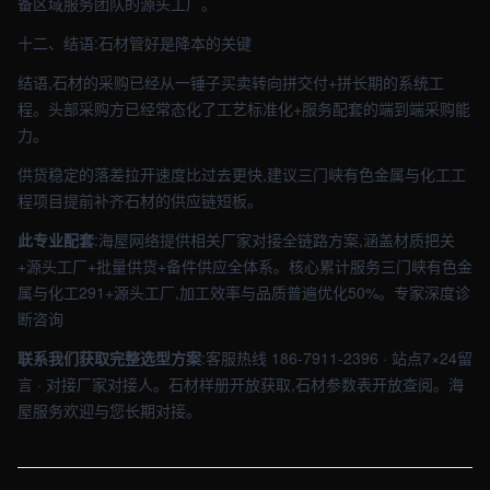
备区域服务团队的源头工厂。
十二、结语:石材管好是降本的关键
结语,石材的采购已经从一锤子买卖转向拼交付+拼长期的系统工
程。头部采购方已经常态化了工艺标准化+服务配套的端到端采购能
力。
供货稳定的落差拉开速度比过去更快,建议三门峡有色金属与化工工
程项目提前补齐石材的供应链短板。
此专业配套
:海屋网络提供相关厂家对接全链路方案,涵盖材质把关
+源头工厂+批量供货+备件供应全体系。核心累计服务三门峡有色金
属与化工291+源头工厂,加工效率与品质普遍优化50%。专家深度诊
断咨询
联系我们获取完整选型方案
:客服热线 186-7911-2396 · 站点7×24留
言 · 对接厂家对接人。石材样册开放获取,石材参数表开放查阅。海
屋服务欢迎与您长期对接。