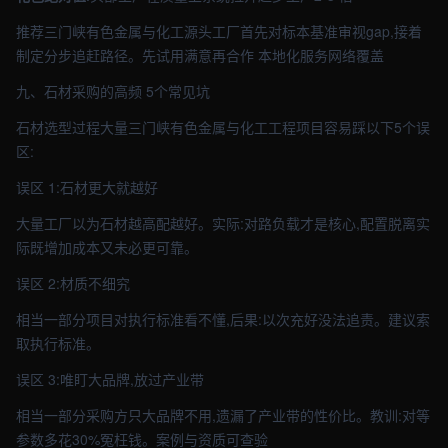
推荐三门峡有色金属与化工源头工厂首先对标本基准审视gap,接着
制定分步追赶路径。先试用满意再合作 本地化服务网络覆盖
九、石材采购的高频 5个常见坑
石材选型过程大量三门峡有色金属与化工工程项目容易踩以下5个误
区:
误区 1:石材更大就越好
大量工厂以为石材越高配越好。实际:对路负载才是核心,配置脱离实
际既增加成本又未必更可靠。
误区 2:材质不细究
相当一部分项目对执行标准看不懂,后果:以次充好没法追责。建议索
取执行标准。
误区 3:唯盯大品牌,放过产业带
相当一部分采购方只大品牌不用,遗漏了产业带的性价比。教训:对等
参数多花30%冤枉钱。案例与资质可查验