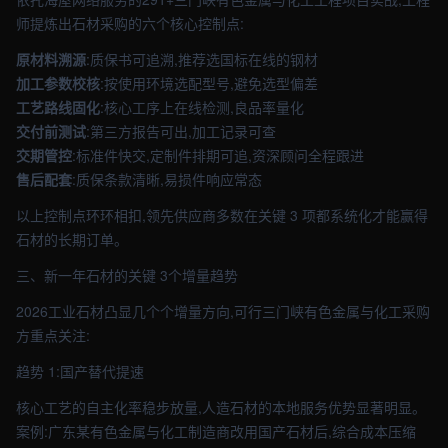
师提炼出石材采购的六个核心控制点:
原材料溯源
:质保书可追溯,推荐选国标在线的钢材
加工参数校核
:按使用环境选配型号,避免选型偏差
工艺路线固化
:核心工序上在线检测,良品率量化
交付前测试
:第三方报告可出,加工记录可查
交期管控
:标准件快交,定制件排期可追,资深顾问全程跟进
售后配套
:质保条款清晰,易损件响应常态
以上控制点环环相扣,领先供应商多数在关键 3 项都系统化才能赢得
石材的长期订单。
三、新一年石材的关键 3个增量趋势
2026工业石材凸显几个个增量方向,可行三门峡有色金属与化工采购
方重点关注:
趋势 1:国产替代提速
核心工艺的自主化率稳步放量,人造石材的本地服务优势显著明显。
案例:广东某有色金属与化工制造商改用国产石材后,综合成本压缩