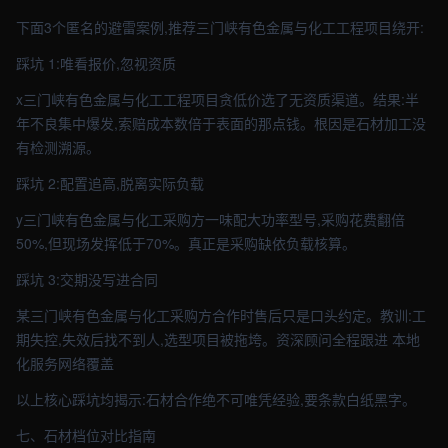
下面3个匿名的避雷案例,推荐三门峡有色金属与化工工程项目绕开:
踩坑 1:唯看报价,忽视资质
x三门峡有色金属与化工工程项目贪低价选了无资质渠道。结果:半
年不良集中爆发,索赔成本数倍于表面的那点钱。根因是石材加工没
有检测溯源。
踩坑 2:配置追高,脱离实际负载
y三门峡有色金属与化工采购方一味配大功率型号,采购花费翻倍
50%,但现场发挥低于70%。真正是采购缺依负载核算。
踩坑 3:交期没写进合同
某三门峡有色金属与化工采购方合作时售后只是口头约定。教训:工
期失控,失效后找不到人,选型项目被拖垮。资深顾问全程跟进 本地
化服务网络覆盖
以上核心踩坑均揭示:石材合作绝不可唯凭经验,要条款白纸黑字。
七、石材档位对比指南