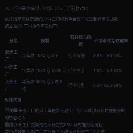
八、行业基准:头部 / 中部 / 起步工厂石材对比
依托海屋网络沉淀的291+三门峡有色金属与化工制造商实战数
据,2026年石材典型画像如下:
石材核心指
分级
规模
不良率
交期达成率
标
起步工
年营收 1000 万以下
行业偏低
3-8%
60-75%
厂
中部工
年营收 1000 万-5000 万
行业中游
1-3%
80-90%
厂
头部工
年营收 5000 万至过 5
行业前列
0.3-1%
95-99%
厂
亿
对比关键
:
不良率
:头部工厂的返工率是新入局工厂的1/5,此项为石材硬度差距
的核心动因
履约
:头部工厂交期达成率稳定在98%,备库能力系统化
花色绝对值
:头部工厂在质量上系统拉开起步工厂2-3 倍