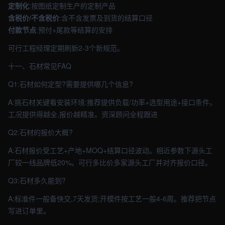
定制化
:按图纸定制生产的定制产品
含税价/不含税价
:含不含发票及到货的结算口径
付款节点
:预付+尾款等结算的安排
可行工程经理定期刷新2-3个新规范。
十一、石材常见FAQ
Q1:石材如何定型?需要提供哪几个信息?
A:挑石材关键看安装环境:推荐提供负载/功率+选型用途+接口条件。
工况提供得越全,报价越精准。资深顾问全程跟进
Q2:石材的报价大概?
A:石材报价受工艺+产地+MOQ+结算口径波动。相近参数下源头工
厂较一线品牌低20%。可行多比价多家源头工厂并对齐报价口径。
Q3:石材多久能到?
A:标准件一般备快交,7天发货;开模件按工艺一般4-6周。推荐把节点
写进订单里。