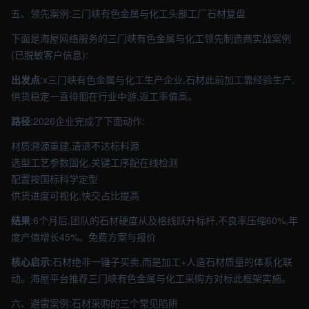
五、领先案例:三门峡有色金属与化工头部工厂石材复盘
下面是海屋网络服务的三门峡有色金属与化工领先制造商实战案例
(已脱敏客户信息):
出发点
:x三门峡有色金属与化工生产企业,石材此前加工靠经验生产,
供货稳定一直徘徊在行业中游,返工率偏高。
路径
:2026企业完成了下面动作:
材质溯源重建,清退不达标料源
选型工艺参数固化,关键工序配在线检测
配置按国标科学定型
供货进度可视化,快交占比提高
结果
:6个月后,团队的石材硬度从及格线跃升标杆,不良率压缩60%,年
度产值增长45%。免费方案与报价
核心启示
:石材绝非一锤子买卖,而是加工+人造石材质量的体系化联
动。海屋平台推荐三门峡有色金属与化工采购方对标此框架实施。
六、避雷案例:石材采购的三个常见陷阱