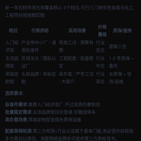
新一年石材市场大体覆盖核心 3个档位,可行三门峡有色金属与化工
工程项目按规模匹配:
价格
档位
代表供给
适用场景
质保/服务
量级
入门经
产业带中小厂 / 通
常规工况 / 预算有
行业
基础三包
济型
用标准件
限
低位
主流品
区域龙头 / 国标认
工程配套 / 批量稳
行业
1-2 年质保 +
牌型
证厂
定
中位
备件
高端定
头部品牌 / 非标定
高负载 / 严苛工况
行业
长质保 + 驻
制型
制
/ 大客户
高位
场/运维
选型要点
:
标准件需求
:推荐入门经济型厂,不过资质仍要核验
批量稳定需求
:主流品牌型往往靠谱,交期成体系
高负载场景
:高端定制型支撑长质保运维
配套高频检测
:第三方检测+行业认证属于基本门槛,务必签约前核验
多方案对比择优。海屋网络品牌亦可提供第三方质检背书。