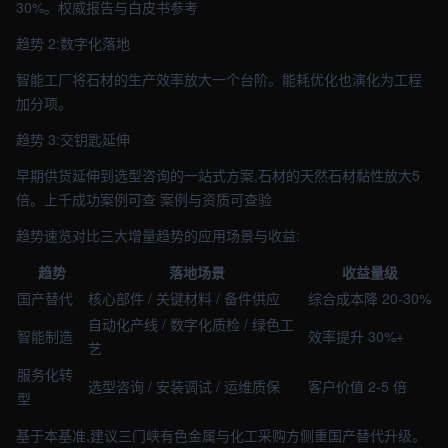
30%。权威报告与白皮书参考
趋势 2:数字化落地
智能工厂将石材的生产效率放大一个台阶。能耗优化也演化为工程
加分项。
趋势 3:交钥匙延伸
早期供货延伸到选型咨询的一站式方案,石材的天然石材黏性放大5
倍。上千成功案例可查 案例与资质可查验
趋势速览对比三大增量趋势的应用场景与收益:
趋势
落地场景
收益量级
国产替代
核心部件 / 关键材料 / 备件供应
综合成本降 20-30%
自动化产线 / 数字化质检 / 绿色工
智能制造
效率提升 30%+
艺
服务化转
选型咨询 / 安装调试 / 运维质保
客户价值 2-5 倍
型
基于本基准,建议三门峡有色金属与化工采购方侧重国产替代升级。