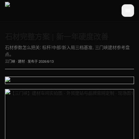
石材完整方案 | 新一年硬度改善
石材参数怎么把关: 标杆/中部/新入局三档基准, 三门峡建材参考盘
点。
三门峡
·
建材
· 发布于
2026/6/13
【三门峡】建材车间实拍图 - 外贸建站与品牌官网定制