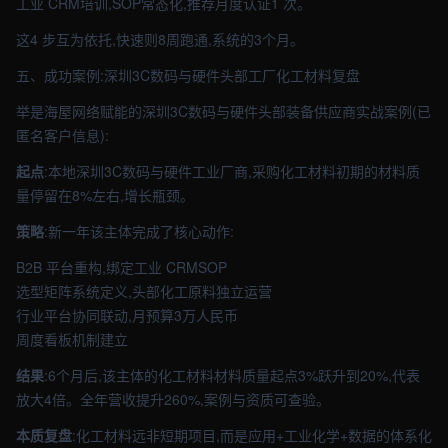
工业 CRM培训,SOP常态化,推荐月度认证1 次。
这4 步互为依托,快速则8周跑通,系统的3个月。
五、成功案例:深圳3C数码与硬件头部工厂化工材料复盘
举是海屋网络赋能的深圳3C数码与硬件头部装备供应商实战案例(已
匿名客户信息):
起点
:本地深圳3C数码与硬件工业厂商,采购化工材料初期的材料质
量停留在8%左右,增长瓶颈。
策略
:新一年该主体完成了核心动作:
B2B 平台重构,绑定工业 CRMSOP
选型矩阵系统定义,头部化工原料独立运营
行业平台协同联动,月预算3万人民币
周度看板机制建立
结果
:6个月后,该主体的化工材料材料质量起点3%跃升到20%,代表
放大4倍。全年营收提升260%,案例与资质可查验。
本质复盘
:化工材料远非短期项目,而是应用+工业化学+数据的体系化