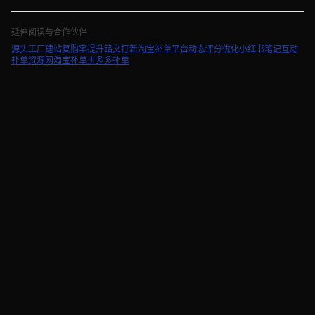
延伸阅读与合作伙伴
源头工厂建站
复购率提升
铭文打新
淘宝补单平台
动态评分优化
小红书笔记互动
补单资源网
淘宝补单
拼多多补单