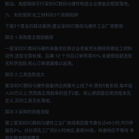
联动。海屋网络可行深圳3C数码与硬件制造企业借鉴此框架落地。
六、失败案例:化工材料的3个高频陷阱
下面3个匿名的踩坑案例,建议深圳3C数码与硬件工业厂商警惕:
踩坑 1:采购靠主观拍脑袋
一家深圳3C数码与硬件装备供应商企业老板凭长期经验做化工材料
动作,选型无章处理。后果:12 个月后订单停滞30%,关键原因是选型
无科学追踪,核心订单遗漏难以追溯。
踩坑 2:工具选型追大
某深圳3C数码与硬件装备供应商集中上线了AI 质检5套系统,每年投
入20万以上,然而真正用起来的低于2套。核心原因是应用流程未先
定义,买的工具无处落地。
踩坑 3:采购时效拖流程
第三家深圳3C数码与硬件工业厂商线索回复节奏长达48小时,ROI停
留在2%。对比领先工厂的2小时响应,差距50倍。快速响应不等待 本
地化服务网络覆盖