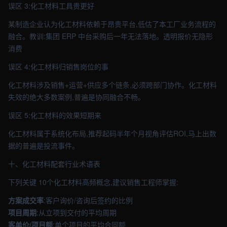
误区 3:化工材料工具贵更好
某制造企业认为化工材料依赖于昂贵平台,低估了本工厂业务流程的
融合。教训:集团 ERP 中台采购后一年无法落地。透明报价无隐形
消费
误区 4:化工材料归销售岗位的事
化工材料涉及销售+运营+供应多个链条,必须跨部门协作。化工材料
失效的绝大多数案例,普遍是协同融合不畅。
误区 5:化工材料的效果短期来
化工材料属于系统化布局,推荐起码半年个月视角评估ROI,马上出数
据的普遍是投流事件。
十、化工材料配套行业术语表
下列关键 10个化工材料高频概念,建议销售工程师掌握:
方案成交率
:客户询价/咨询后签约的比例
项目周期
:从立项到交付的平均周期
客单价/项目额
:单个项目的平均合同额