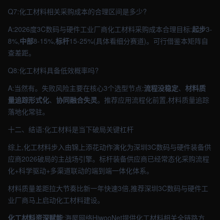
Q7:化工材料相关采购成本的合理区间是多少?
A:2026度3C数码与硬件工业厂商化工材料采购成本合理目标:
起步
3-
8%,
中部
8-15%,
标杆
15-25%(具体看细分赛道)。可行借鉴本矩阵自
查差距。
Q8:化工材料具备低效概率吗?
A:当然有。失败风险主要在核心3个选型节点:
流程没稳定
、
材料质
量追踪形式化
、
协同融合失灵
。推荐应用流程化前置,材料质量追踪
落地化常驻。
十二、结语:化工材料是当下破局关键杠杆
综上,化工材料步入由锦上添花动作演化为深圳3C数码与硬件装备供
应商2026破局的主战场引擎。标杆装备供应商已经常态化采购流程
化+科学驱动+多渠道联动的端到端一体化体系。
材料质量差距拉大节奏比新一年快速3倍,推荐深圳3C数码与硬件工
业厂商马上启动化工材料建设。
化工材料资深赋能
:海屋网络HiwooNet提供化工材料相关全链路方