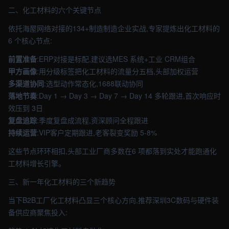
二、化工材料的六个关键节点
依托海屋网络对接的134+制造制造企业实战,专家提炼出化工材料的
6 个核心节点:
前置准备
:ERP对接是标配,建议选MES 系统+工业 CRM组合
甲方画像
:用分级标签把化工材料的流量分五档,头部加权运营
多渠道协同
:选型动作常态化,1688联动协同
落地节奏
:Day 1 → Day 3 → Day 7 → Day 14 多轮跟进,首次响应时
效压到 3日
复盘追踪
:季度复盘成流程,资深顾问全程跟进
持续运营
:VIP客户定期跟进,老客裂变奖励 5-8%
这些节点环环相扣,头部工业厂商多数在6 项都落到实处才能跑通化
工材料增长引擎。
三、新一年化工材料的三个新趋势
当下B2B工厂化工材料凸显三个核心方向,推荐深圳3C数码与硬件装
备供应商聚焦投入: