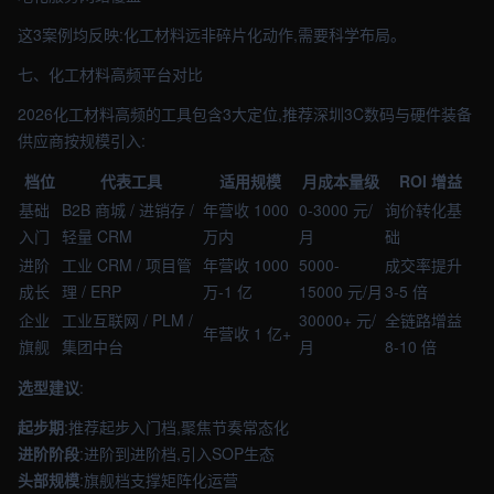
这3案例均反映:化工材料远非碎片化动作,需要科学布局。
七、化工材料高频平台对比
2026化工材料高频的工具包含3大定位,推荐深圳3C数码与硬件装备
供应商按规模引入:
档位
代表工具
适用规模
月成本量级
ROI 增益
基础
B2B 商城 / 进销存 /
年营收 1000
0-3000 元/
询价转化基
入门
轻量 CRM
万内
月
础
进阶
工业 CRM / 项目管
年营收 1000
5000-
成交率提升
成长
理 / ERP
万-1 亿
15000 元/月
3-5 倍
企业
工业互联网 / PLM /
30000+ 元/
全链路增益
年营收 1 亿+
旗舰
集团中台
月
8-10 倍
选型建议
:
起步期
:推荐起步入门档,聚焦节奏常态化
进阶阶段
:进阶到进阶档,引入SOP生态
头部规模
:旗舰档支撑矩阵化运营