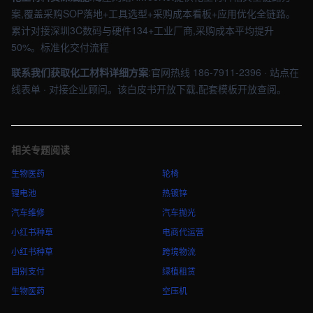
案,覆盖采购SOP落地+工具选型+采购成本看板+应用优化全链路。
累计对接深圳3C数码与硬件134+工业厂商,采购成本平均提升
50%。标准化交付流程
联系我们获取化工材料详细方案
:官网热线 186-7911-2396 · 站点在
线表单 · 对接企业顾问。该白皮书开放下载,配套模板开放查阅。
相关专题阅读
生物医药
轮椅
锂电池
热镀锌
汽车维修
汽车抛光
小红书种草
电商代运营
小红书种草
跨境物流
国别支付
绿植租赁
生物医药
空压机