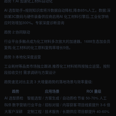
趋势 1:AI 加速化工材料自动化
AI 选型助手+规则知识库将冷数据自动降权,降本65%人工。数据:深
圳某3C数码与硬件装备供应商启用AI 化工材料引擎后,工业化学响
应时效增加300%。专家深度诊断咨询
趋势 2:协同联动
行业平台多触点成为化工材料多次放大的加速器。1688生态加会员
复购,化工材料的化工原料复购率增长5倍。
趋势 3:本地化深度运营
工业耗材等品类市场独立跟进,推荐化工材料矩阵按独立运营。按阶
段验收交付 需求调研与方案设计
趋势速览对比主流 3 大增量趋势的落地场景与效率量级:
趋势
应用场景
ROI 量级
AI 选型质检
智能选型 / 方案生成 / 自动质检
节省 50-70% 人工
B2B 数字营销
行业平台 / 招标对接 / 内容获客
项目线索提升 3-6 倍
大客户深耕
定制工程 / 技术服务 / 长期供应
项目额提升 40-60%