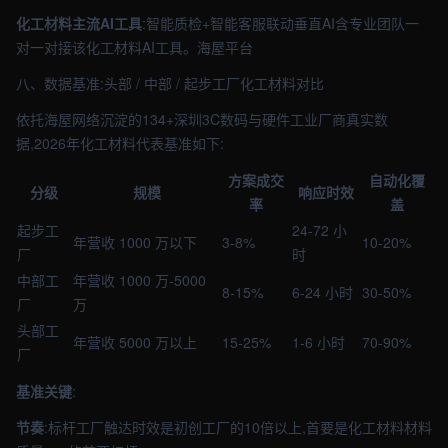
化工材料主流AI工具
:智能质检+智能客服联动垂直AI含专业团队一
对一对接该化工材料AI工具。海屋平台
八、数据基准:头部 / 中部 / 起步工厂化工材料对比
依托海屋网络沉淀的134+深圳3C数码与硬件工业厂商真实数
据,2026年化工材料代表基准如下:
方案成交
自动化覆
分级
规模
响应时效
率
盖
起步工
24-72 小
年营收 1000 万以下
3-8%
10-20%
厂
时
中部工
年营收 1000 万-5000
8-15%
6-24 小时
30-50%
厂
万
头部工
年营收 5000 万以上
15-25%
1-6 小时
70-90%
厂
基准关键
:
节奏
:标杆工厂触达时效是初创工厂的10倍以上,首要是化工材料材料