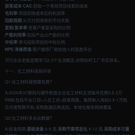
获客成本 CAC
:获取一个有效项目线索的成本
毛利率
:项目扣除成本后的利润率
回款周期
:从交付到收款的平均天数
复购/复单率
:老客户重复采购的比例
产能利用率
:实际产出占产能的比例
中标率
:参与招标项目的中标比例
NPS 净推荐值
:客户推荐厂商给他人的意愿评分
可行企业老板定期学习2-3个主流概念,对照标杆工厂夯实体系。
十一、化工材料高频问答
Q1:化工材料得预算花费?
A:2026年3C数码与硬件制造企业化工材料主流每月花费0.5-3万
RMB,包括平台订阅+人员工资+获客预算。推荐新入局起0.5-1万档
位月度预算开始,采购跑通后再追加。本地化服务网络覆盖
Q2:化工材料多长出数据?
A:标准周期:
基础准备
6-8 周,
采购节奏常态化
8-12 周,
采购成本可量