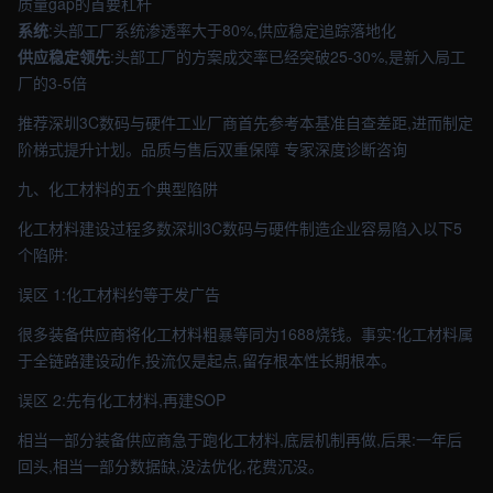
质量gap的首要杠杆
系统
:头部工厂系统渗透率大于80%,供应稳定追踪落地化
供应稳定领先
:头部工厂的方案成交率已经突破25-30%,是新入局工
厂的3-5倍
推荐深圳3C数码与硬件工业厂商首先参考本基准自查差距,进而制定
阶梯式提升计划。品质与售后双重保障 专家深度诊断咨询
九、化工材料的五个典型陷阱
化工材料建设过程多数深圳3C数码与硬件制造企业容易陷入以下5
个陷阱:
误区 1:化工材料约等于发广告
很多装备供应商将化工材料粗暴等同为1688烧钱。事实:化工材料属
于全链路建设动作,投流仅是起点,留存根本性长期根本。
误区 2:先有化工材料,再建SOP
相当一部分装备供应商急于跑化工材料,底层机制再做,后果:一年后
回头,相当一部分数据缺,没法优化,花费沉没。