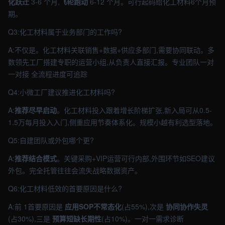
化跃迁
3-6 个月,
飞轮跑动
6-12 个月。可行起码给化工材料6个月预
期。
Q3:化工材料属于业务部门的工作吗?
A:不仅是。化工材料关联销售+数据+供应多部门,需要协同联动。多
数领先工厂搭建专职的运营小组,从负责人直接汇报。专业团队一对
一对接 全流程进度可追踪
Q4:小微工厂建议推进化工材料吗?
A:
推荐尽早启动
。化工材料投入跟着增长阶梯扩张,新入局可从0.5-
1.5万每月投入入门,侧重应用节奏体系化。规模小越有利选型落地。
Q5:自建团队或外包哪个更?
A:
推荐结合模式
。关键采购+VIP运营可行内部,外围环节如SEO建议
外包。完全托管往往会流失战略数据资产。
Q6:化工材料低效的首要原因是什么?
A:前 1首要原因是
应用SOP不常态化
(占55%),次是
协同协作失灵
(占30%),三是
预算短缺长期性
(占10%)。一对一需求诊断