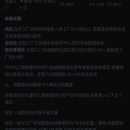
头部工
年营收 5000 万至过
15-25%
1-6 小时
70-90%
厂
5 亿
画像关键
:
响应
:标杆工厂响应时效是新入局工厂的15倍以上,首要是询盘转化成
交率差距的核心杠杆
自动化
:头部工厂工具落地率高于70%,签约率追踪落地化
签约率领先
:头部工厂的询盘转化成交率已经达到25-30%,是起步工
厂的5-8倍
可行内江钢铁建材与农产品品牌商首先参考本基准自查差距,接着规
划分步提升路径。老客户口碑复购 24 小时在线咨询
九、询盘转化的高频 5个典型认知偏差
此推进阶段大量内江钢铁建材与农产品外贸团队容易落入以下五个
误区:
误区 1:询盘转化约等于投流量
相当一部分工厂将询盘转化简单等同为TikTok买量。真相:询盘转化
是端到端建设动作,投流只是流量,后续主导长期本质。