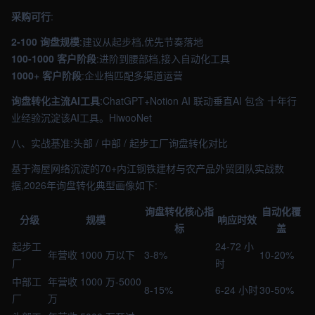
采购可行
:
2-100 询盘规模
:建议从起步档,优先节奏落地
100-1000 客户阶段
:进阶到腰部档,接入自动化工具
1000+ 客户阶段
:企业档匹配多渠道运营
询盘转化主流AI工具
:ChatGPT+Notion AI 联动垂直AI 包含 十年行
业经验沉淀该AI工具。HiwooNet
八、实战基准:头部 / 中部 / 起步工厂询盘转化对比
基于海屋网络沉淀的70+内江钢铁建材与农产品外贸团队实战数
据,2026年询盘转化典型画像如下:
询盘转化核心指
自动化覆
分级
规模
响应时效
标
盖
起步工
24-72 小
年营收 1000 万以下
3-8%
10-20%
厂
时
中部工
年营收 1000 万-5000
8-15%
6-24 小时
30-50%
厂
万