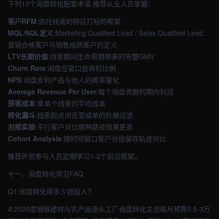
下列10个询盘转化配套术语,推荐从业人员掌握:
客户RFM
:依托线索的特征打标的框架
MQL/SQL定义
:Marketing Qualified Lead / Sales Qualified Lead,
营销合格客户与销售成熟客户的定义
LTV长期价值
:线索期间生命周期带来的完整GMV
Churn Rate
:询盘在窗口放弃的比例
NPS
:询盘安利产品与他人的概率量化
Average Revenue Per User
:每个询盘贡献的期内利润
获客成本
:拿单个线索的平均成本
转化漏斗
:线索起点浏览至成单的阶梯过滤
对照实验
:平行客户对比哪种路径效果更高
Cohort Analysis
:按时间窗口客户分组留存轨迹对比
推荐外贸参与人员定期学习1-2个前沿框架。
十一、询盘转化常见FAQ
Q1:询盘转化得多少钱投入?
A:2026度钢铁建材与农产品源头工厂询盘转化主流每月预算0.5-3万