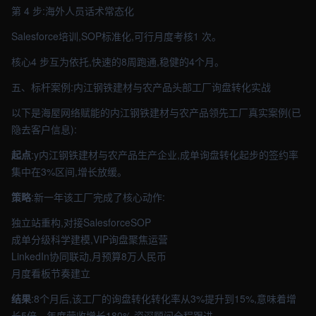
第 4 步:海外人员话术常态化
Salesforce培训,SOP标准化,可行月度考核1 次。
核心4 步互为依托,快速的8周跑通,稳健的4个月。
五、标杆案例:内江钢铁建材与农产品头部工厂询盘转化实战
以下是海屋网络赋能的内江钢铁建材与农产品领先工厂真实案例(已
隐去客户信息):
起点
:y内江钢铁建材与农产品生产企业,成单询盘转化起步的签约率
集中在3%区间,增长放缓。
策略
:新一年该工厂完成了核心动作:
独立站重构,对接SalesforceSOP
成单分级科学建模,VIP询盘聚焦运营
LinkedIn协同联动,月预算8万人民币
月度看板节奏建立
结果
:8个月后,该工厂的询盘转化转化率从3%提升到15%,意味着增
长5倍。年度营收增长180%,资深顾问全程跟进。