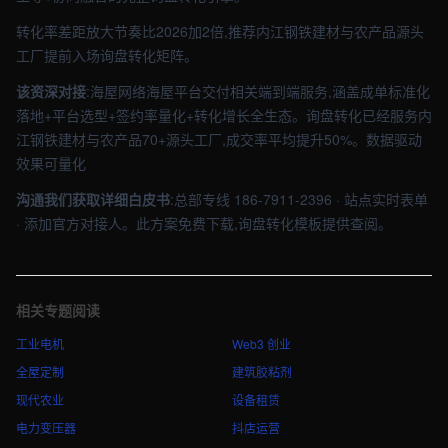
转化率差距放大节奏比2026加2倍,推荐内江钢铁建材与农产品源头
工厂提前入场询盘转化矩阵。
该资深对接
:海屋网络海屋平台交付相关端到端服务,涵盖成单标准化
落地+平台选型+签约率量化+转化增长全生态。询盘转化已经服务内
江钢铁建材与农产品70+源头工厂,成交率平均提升50%。数据驱动
效果可量化
沟通我们获取详细白皮书
:总部专线 186-7911-2396 · 站点实时表单
· 添加官方对接人。此方案免费下载,询盘转化模板提供查阅。
相关专题阅读
工业电机
Web3 创业
全屋定制
建筑胶粘剂
现代农业
设备租赁
电力变压器
抖店运营