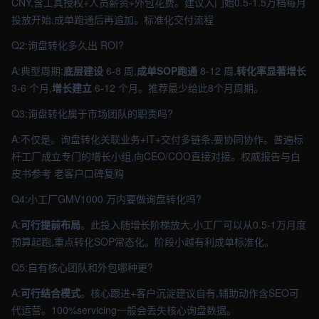
CNY,含工具授权+人员薪资+外包花费。建议入门始0.5-1.5万档每月
投放开始,成单跑通后再追加。标准化交付流程
Q2:询盘转化多久出 ROI?
A:典型周期:
底层建设
6-8 周,
成单SOP跑通
8-12 周,
转化率显著增长
3-6 个月,
增长建立
6-12 个月。推荐最少给此8个月周期。
Q3:询盘转化属于市场团队的职责吗?
A:不仅是。询盘转化关联业务+IT+交付多链条,要协同协作。普遍标
杆工厂成立专门的增长小组,向CEO/COO直接对接。权威报告与白
皮书参考 老客户口碑复购
Q4:小工厂GMV1000 万内要做询盘转化吗?
A:
可行提前布局
。此投入随增长阶梯放大,小工厂可以从0.5-1万月度
预算起跑,重点转化SOP常态化。阶段小越有利成单标准化。
Q5:自有核心团队和外包哪种更?
A:
可行结合模式
。核心跟进+客户沉淀建议自有,辅助动作含SEO可
代运营。100%servicing一般会丢失核心询盘数据。