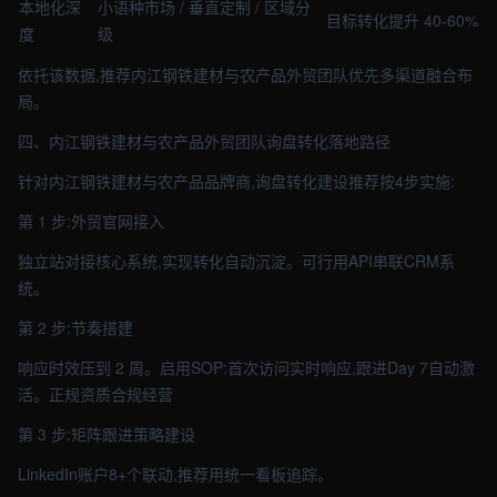
本地化深
小语种市场 / 垂直定制 / 区域分
目标转化提升 40-60%
度
级
依托该数据,推荐内江钢铁建材与农产品外贸团队优先多渠道融合布
局。
四、内江钢铁建材与农产品外贸团队询盘转化落地路径
针对内江钢铁建材与农产品品牌商,询盘转化建设推荐按4步实施:
第 1 步:外贸官网接入
独立站对接核心系统,实现转化自动沉淀。可行用API串联CRM系
统。
第 2 步:节奏搭建
响应时效压到 2 周。启用SOP:首次访问实时响应,跟进Day 7自动激
活。正规资质合规经营
第 3 步:矩阵跟进策略建设
LinkedIn账户8+个联动,推荐用统一看板追踪。