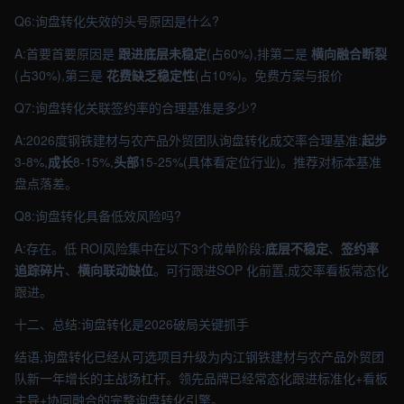
Q6:询盘转化失效的头号原因是什么?
A:首要首要原因是
跟进底层未稳定
(占60%),排第二是
横向融合断裂
(占30%),第三是
花费缺乏稳定性
(占10%)。免费方案与报价
Q7:询盘转化关联签约率的合理基准是多少?
A:2026度钢铁建材与农产品外贸团队询盘转化成交率合理基准:
起步
3-8%,
成长
8-15%,
头部
15-25%(具体看定位行业)。推荐对标本基准
盘点落差。
Q8:询盘转化具备低效风险吗?
A:存在。低 ROI风险集中在以下3个成单阶段:
底层不稳定
、
签约率
追踪碎片
、
横向联动缺位
。可行跟进SOP 化前置,成交率看板常态化
跟进。
十二、总结:询盘转化是2026破局关键抓手
结语,询盘转化已经从可选项目升级为内江钢铁建材与农产品外贸团
队新一年增长的主战场杠杆。领先品牌已经常态化跟进标准化+看板
主导+协同融合的完整询盘转化引擎。