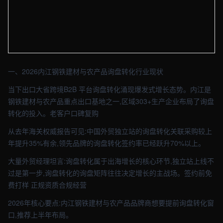
【内江】外贸车间实拍图 - 外贸建站与品牌官网定制 · 现场图4
一、2026内江钢铁建材与农产品询盘转化行业现状
当下出口大省跨境B2B 平台询盘转化涌现爆发式增长态势。内江是
钢铁建材与农产品重点出口基地之一,区域303+生产企业布局了询盘
转化的投入。老客户口碑复购
从去年海关权威报告可见:中国外贸独立站的询盘转化关联采购较上
年提升35%有余,领先品牌的询盘转化签约率已经跃升70%以上。
大量外贸经理坦言:询盘转化属于出海增长的核心环节,独立站上线不
过是第一步,询盘转化的询盘矩阵往往决定增长的主战场。签约前免
费打样 正规资质合规经营
2026年核心要点:内江钢铁建材与农产品品牌商想要提前询盘转化窗
口,推荐上半年布局。