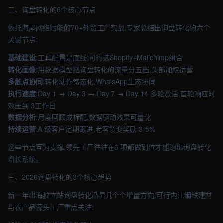
二、询盘转化的6个核心节点
依托海屋网络赋能的70+外贸工厂实战,专家总结出询盘转化的六个
关键节点:
基础建设
:工具配置是底线,可行选Shopify+Mailchimp组合
转化画像
:用数据模型把询盘转化的流量分五档,头部加权运营
多触点协同
:转化动作常态化,WhatsApp生态协同
执行速度
:Day 1 → Day 3 → Day 7 → Day 14 多轮激活,首轮响应时
效压到 3工作日
数据分析
:月度回顾成标配,数据驱动效果可量化
持续运营
:A 级客户定期跟进,老客裂变奖励 3-5%
这些节点互为支撑,领先工厂往往在6 项都做到位才能跑出询盘转化
增长系统。
三、2026询盘转化的3个核心趋势
新一年出海独立站询盘转化凸显几个个增量方向,可行内江钢铁建材
与农产品源头工厂重点关注: