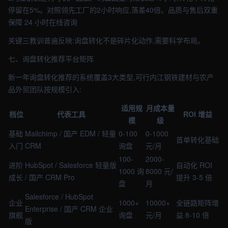
停留在5%。对照领先工厂的2小时响应,落差40倍。品质与售后双重
保障 24 小时在线咨询
关键三教训普遍反映:询盘转化不是碎片化动作,需要科学布局。
七、询盘转化推荐平台矩阵
新一年询盘转化推荐的系统覆盖3大类型,可行内江钢铁建材与农产
品外贸团队按规模引入:
适用规
月成本量
档位
代表工具
ROI 增益
模
级
基础
Mailchimp / 国产 EDM / 轻量
0-100
0-1000
首单转化基础
入门
CRM
询盘
元/月
100-
2000-
进阶
HubSpot / Salesforce 轻量版
自动化 ROI
1000 询
8000 元/
成长
/ 国产 CRM Pro
提升 3-5 倍
盘
月
Salesforce / HubSpot
企业
1000+
10000+
全链路矩阵增
Enterprise / 国产 CRM 企业
旗舰
询盘
元/月
益 8-10 倍
版