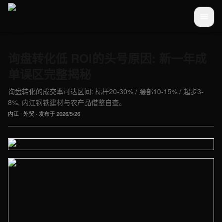
询盘转化低 ROI的头号原因: 新一年成
单误区完整揭秘
询盘转化的成交率可达区间: 标杆20-30% / 腰部10-15% / 起步3-
8%, 内江钢铁建材与农产品借鉴自查。
内江
·
外贸
· 发布于
2026/5/26
【内江】外贸车间实拍图 - 外贸建站与品牌官网定制