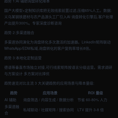
趋势 1:AI 辅助询盘转化降本
国产大模型+定制知识库把无效线索前置过滤,压缩65%人工。数据:
义乌某钢铁建材与农产品源头工厂引入AI 询盘转化引擎后,客户处理
产出提升300%。专家深度诊断咨询
趋势 2:多渠道融合
多渠道协同演化为询盘转化多次激活的加速器。LinkedIn矩阵联动
WhatsApp/EDM私域,询盘转化的客户复购率增长8倍。
趋势 3:本地化定制运营
德语等垂直市场独立对接,可行线索矩阵按语言分级运营。需求调研
与方案设计 多方案对比择优
趋势速览对比主流 3 大关键趋势的应用场景与降本量级:
趋势
应用场景
ROI 量级
AI 辅助
询盘筛选 / 内容生成 / 数据分析
节省 60-80% 人力
多渠道融
私域联动 / 社媒矩阵 / 搜索协同
LTV 提升 3-8 倍
合