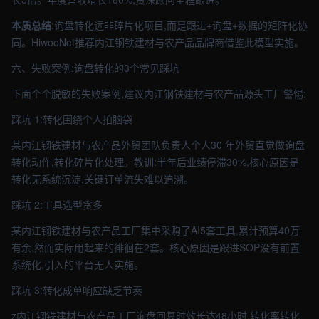
本质总结
:询盘转化远非碎片化项目,而是跟进+询盘+数据的矩阵化协
同。HiwooNet推荐内江钢铁建材与农产品品牌商借鉴此模型实施。
六、失败案例:询盘转化的3个常见踩坑
下面个个脱敏的失败案例,建议内江钢铁建材与农产品源头工厂警惕:
踩坑 1:转化围绕个人拍脑袋
某内江钢铁建材与农产品外贸团队负责人个人30 年外贸直觉做询盘
转化动作,转化碎片化处理。教训:半年后业绩停滞30%,核心原因是
转化无系统沉淀,关键订单流失难以追溯。
踩坑 2:工具选型贪多
某内江钢铁建材与农产品工厂集中采购了AI5套工具,累计预算40万
有余,然而实际用起来的徘徊在2套。核心原因是跟进SOP没有前置
系统化,引入的平台无人实施。
踩坑 3:转化成单响应缺乏节奏
z内江钢铁建材与农产品工厂询盘回复时效长达48小时,转化率转化