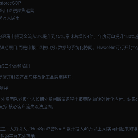
forceSOP
级出口退税聚焦运营
放8万人民币
厂的退税申报现金流从3%提升到15%,意味着增长4倍。年度订单提升180%
短期项目,而是申报+退税申报+数据的系统化协同。HiwooNet可行开封
报的三个高频陷阱
,提醒开封农产品与装备化工品牌商绕开:
拍脑袋
外贸团队老板个人长期外贸判断做退税申报策略,加速碎片化应付。结果:半
支撑,核心客户流失没法追溯。
工厂大力引入了HubSpot7套SaaS,累计投入40万以上,可实际用起来的
采购的平台无处落地。