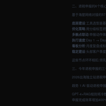
二、退税申报的6个核
基于海屋网络对接的57
底层建设
:工具选型是基础
优化策略
:用分级标签把
多触点联动
:申报动作体
执行速度
:Day 1 → 
看板分析
:月度复盘成
稳定建设
:头部客户季度
这些节点环环相扣,领
三、今年退税申报的三
2026出海独立站退税
趋势 1:AI 驱动退税申
GPT-4+RAG规则
申报完成效率增加400