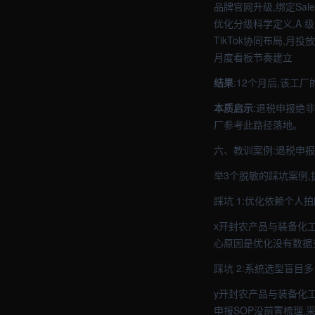
品牌官网升级,绑定Sales
优化分级科学定义,A 
TikTok协同布局,月投
月度看板节奏建立
结果
:12个月后,该工
本质启示
:退税申报绝非
厂参考此路径落地。
六、教训案例:退税申
举3个脱敏的踩坑案例
踩坑 1:优化依赖个人
x开封农产品与装备化工
心原因是优化没有数据
踩坑 2:系统选型盲目多
y开封农产品与装备化工
申报SOP没前置梳理,