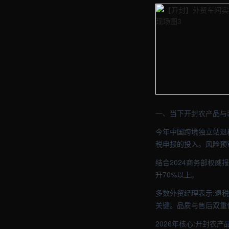
【开封】外贸车间实拍图 
【开封】外贸车间实拍图 
一、当下开封农产品与
今年中国跨境独立站退
税申报的投入。风险预
结合2024商务部权威
升70%以上。
多数外贸经理表示:退
关键。品质与售后双重
2026年核心:开封农