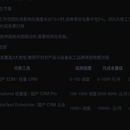
缺乏节奏
外贸团队线索响应速度长达72小时,成单率优化集中在2%。对比头部工厂
签约前免费打样
退税申报绝非短期动作,需要矩阵化布局。
选型
工具覆盖3大类型,推荐开封农产品与装备化工品牌商按规模对接:
代表工具
适用规模
月成本量级
/ 国产 EDM / 轻量 CRM
0-100 询盘
0-1000 元/月
alesforce 轻量版 / 国产 CRM Pro
100-1000 询盘
2000-8000 元/月
/ HubSpot Enterprise / 国产 CRM 企业
1000+ 询盘
10000+ 元/月