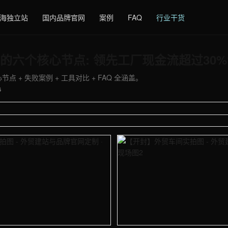
海独立站
国内品牌官网
案例
FAQ
行业干货
的六个核心节点: 领先工厂现金流超过30
点 + 失败案例 + 工具对比 + FAQ 全涵盖。
6
 - 外贸建站与品牌官网定制