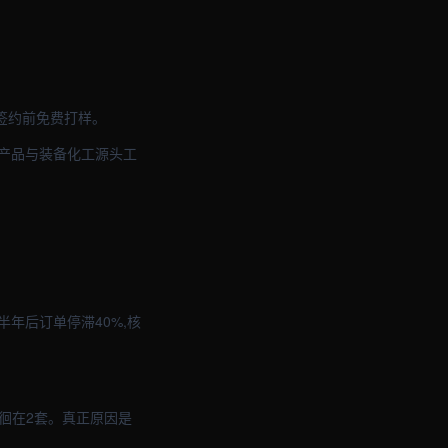
,签约前免费打样。
农产品与装备化工源头工
年后订单停滞40%,核
徘徊在2套。真正原因是