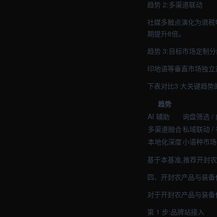
趋势 2:多渠道联动
社媒多触点演化为退税申报
期提升8倍。
趋势 3:目标市场定制分
印地语等垂直市场独立
下表对比3 大关键趋势
趋势
AI 辅助
询盘筛选 /
多渠道融合
私域联动 /
本地化深度
小语种市场 
基于本基准,推荐开封农
四、开封农产品与装备
对于开封农产品与装备
第 1 步:品牌站接入