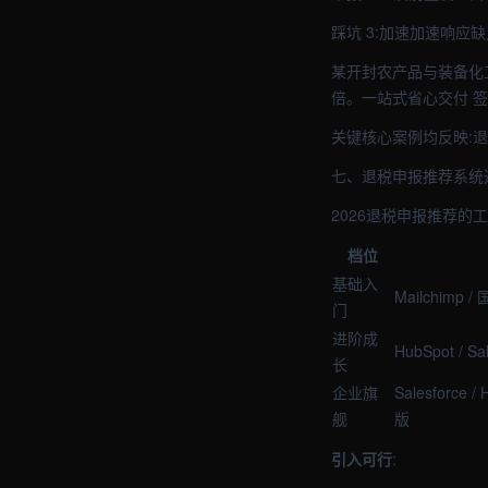
踩坑 3:加速加速响应
某开封农产品与装备化工
倍。一站式省心交付 
关键核心案例均反映:
七、退税申报推荐系统
2026退税申报推荐的
档位
基础入
Mailchimp 
门
进阶成
HubSpot / S
长
企业旗
Salesforce 
舰
版
引入可行
: