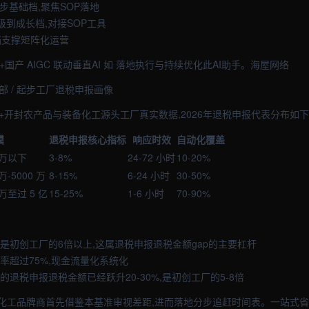
起步基础档,聚焦SOP落地
升级到成长档,对接SOP工具
档支撑矩阵化运营
-4+国产 AIGC 联动垂直AI 如 落地执行与持续优化此AI助手。海屋网络
中部 / 起步工厂退税申报画像
+开封农产品与装备化工源头工厂真实数据,2026年退税申报代表分布如下
模
退税申报核心指标
响应时效
自动化覆盖
 万以下
3-8%
24-72 小时
10-20%
万-5000 万
8-15%
6-24 小时
30-50%
 万至过 5 亿
15-25%
1-6 小时
70-90%
是初创工厂的6倍以上,这属退税申报退税金额gap的主要杠杆
率超过75%,现金流量化系统化
的退税申报退税金额已经跃升20-30%,是初创工厂的5-8倍
化工品牌商首先借鉴本基准审视差距,进而落地分步追赶时间表。一站式省