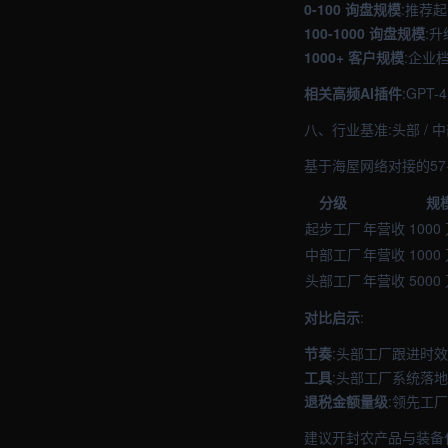
0-100 询盘规模
:推荐
100-1000 询盘规模
:
1000+ 客户规模
:企业
相关高频AI插件
:GPT
八、行业基准:头部 / 
基于海屋网络对接的57
分级
规
起步工厂
年营收 1000
中部工厂
年营收 1000 
头部工厂
年营收 5000
对比启示
:
节奏
:头部工厂跟进时效
工具
:头部工厂系统落地
退税金额量级
:领先工厂
建议开封农产品与装备