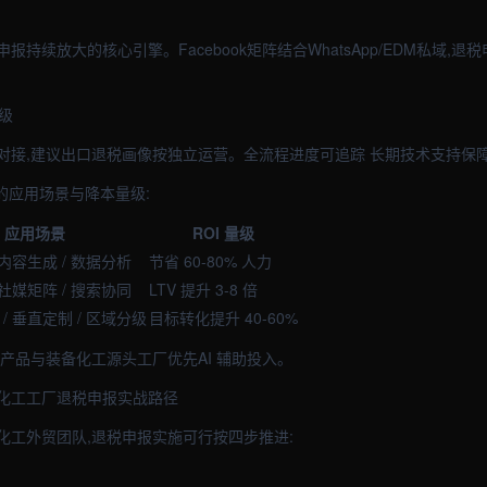
持续放大的核心引擎。Facebook矩阵结合WhatsApp/EDM私域,
级
对接,建议出口退税画像按独立运营。全流程进度可追踪 长期技术支持保
的应用场景与降本量级:
应用场景
ROI 量级
 内容生成 / 数据分析
节省 60-80% 人力
 社媒矩阵 / 搜索协同
LTV 提升 3-8 倍
/ 垂直定制 / 区域分级
目标转化提升 40-60%
产品与装备化工源头工厂优先AI 辅助投入。
化工工厂退税申报实战路径
化工外贸团队,退税申报实施可行按四步推进: