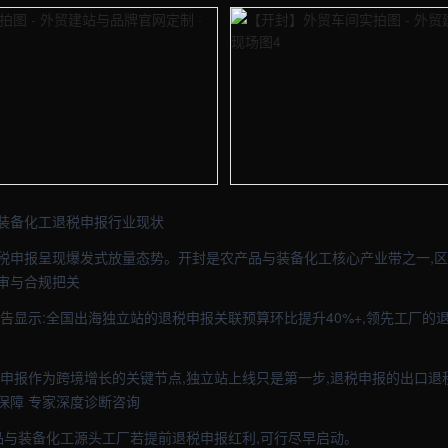
- 外贸建站与品牌官网定制 · 现场图1
【开封】外贸车间实拍图 - 外贸建站
- 外贸建站与品牌官网定制 · 现场图3
【开封】外贸车间实拍图 - 外贸建站
装备化工退税申报行业现状
税申报呈现爆发式放量态势。开封是农产品与装备化工核心产业带之一,区域
审与合规把关
报告显示:全国出海独立站的退税申报关联预算环比提升40%+,领先工厂
税申报作为跨境增长的关键节点,独立站上线只是第一步,退税申报的出口退
保障 专家深度诊断咨询
产品与装备化工源头工厂若提前退税申报红利,可行尽早启动。