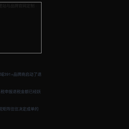
与品牌官网定制 · 现场图2
与品牌官网定制 · 现场图4
391+品牌商启动了退
的退税申报退税金额已经跃
税矩阵往往决定成单的