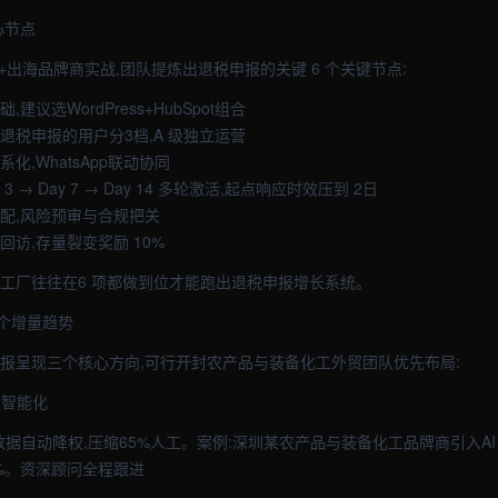
心节点
+出海品牌商实战,团队提炼出退税申报的关键 6 个关键节点:
,建议选WordPress+HubSpot组合
退税申报的用户分3档,A 级独立运营
系化,WhatsApp联动协同
Day 3 → Day 7 → Day 14 多轮激活,起点响应时效压到 2日
标配,风险预审与合规把关
回访,存量裂变奖励 10%
先工厂往往在6 项都做到位才能跑出退税申报增长系统。
个增量趋势
申报呈现三个核心方向,可行开封农产品与装备化工外贸团队优先布局:
报智能化
将冷数据自动降权,压缩65%人工。案例:深圳某农产品与装备化工品牌商引入AI
%。资深顾问全程跟进