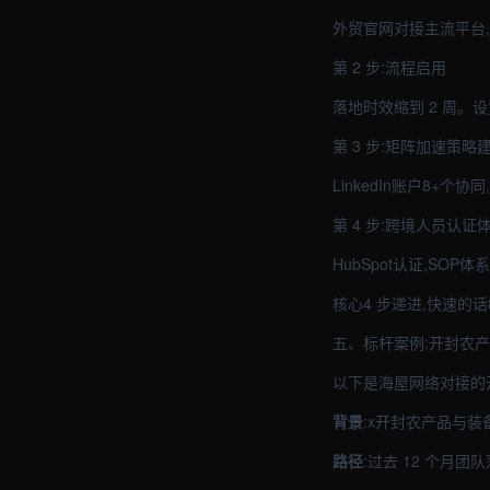
外贸官网对接主流平台,
第 2 步:流程启用
落地时效缩到 2 周。设
第 3 步:矩阵加速策略
LinkedIn账户8+个
第 4 步:跨境人员认证
HubSpot认证,SOP
核心4 步递进,快速的话
五、标杆案例:开封农
以下是海屋网络对接的
背景
:x开封农产品与
路径
:过去 12 个月团