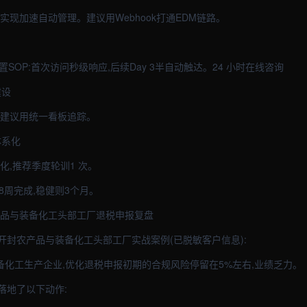
实现加速自动管理。建议用Webhook打通EDM链路。
置SOP:首次访问秒级响应,后续Day 3半自动触达。24 小时在线咨询
建设
协同,建议用统一看板追踪。
体系化
体系化,推荐季度轮训1 次。
8周完成,稳健则3个月。
产品与装备化工头部工厂退税申报复盘
开封农产品与装备化工头部工厂实战案例(已脱敏客户信息):
装备化工生产企业,优化退税申报初期的合规风险停留在5%左右,业绩乏力。
队落地了以下动作: