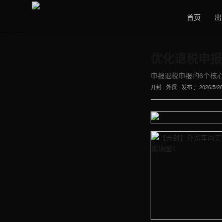
首页
出
优化退税申报
申报退税申报的6个核心节
开封
·
外贸
· 发布于
2026/5/2
【开封】外贸车间实拍图