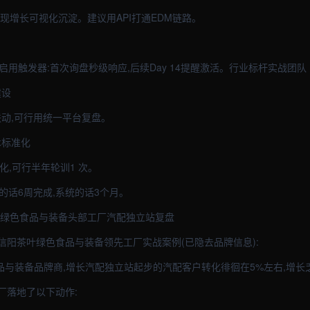
现增长可视化沉淀。建议用API打通EDM链路。
。启用触发器:首次询盘秒级响应,后续Day 14提醒激活。行业标杆实战团队
建设
+个联动,可行用统一平台复盘。
术标准化
准化,可行半年轮训1 次。
速的话6周完成,系统的话3个月。
叶绿色食品与装备头部工厂汽配独立站复盘
信阳茶叶绿色食品与装备领先工厂实战案例(已隐去品牌信息):
食品与装备品牌商,增长汽配独立站起步的汽配客户转化徘徊在5%左右,增长
工厂落地了以下动作: