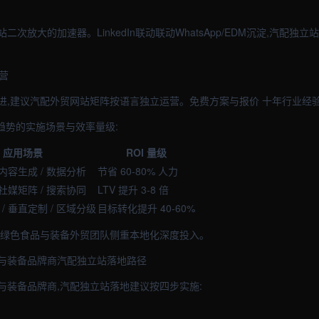
次放大的加速器。LinkedIn联动联动WhatsApp/EDM沉淀,汽配独
营
进,建议汽配外贸网站矩阵按语言独立运营。免费方案与报价 十年行业经
趋势的实施场景与效率量级:
应用场景
ROI 量级
 内容生成 / 数据分析
节省 60-80% 人力
 社媒矩阵 / 搜索协同
LTV 提升 3-8 倍
/ 垂直定制 / 区域分级
目标转化提升 40-60%
叶绿色食品与装备外贸团队侧重本地化深度投入。
与装备品牌商汽配独立站落地路径
与装备品牌商,汽配独立站落地建议按四步实施: