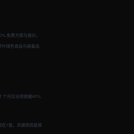
0%,免费方案与报价。
茶叶绿色食品与装备品
 个月后业绩放缓40%,
徊在1套。关键原因是搭