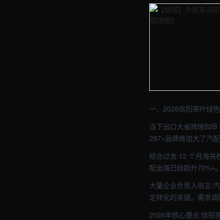
【信阳】外贸车间实拍图 
【信阳】外贸车间实拍图 
一、2026信阳茶叶绿
当下出口大省跨境B2
287+品牌商加大了
结合过去 12 个月海
配出海已经跃升70%+
大量企业负责人坦言:
定转化的关键。需求调
2026年核心要点:信