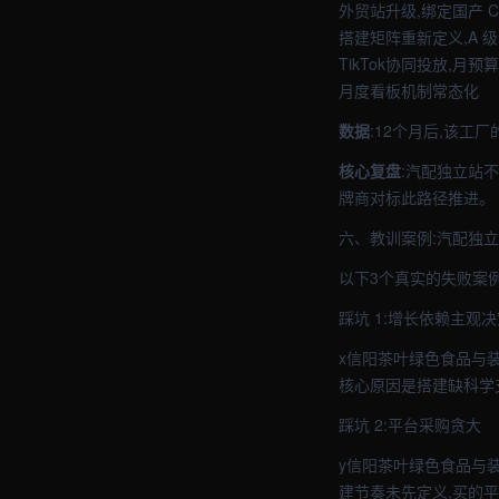
外贸站升级,绑定国产 
搭建矩阵重新定义,A 
TikTok协同投放,月预
月度看板机制常态化
数据
:12个月后,该工
核心复盘
:汽配独立站
牌商对标此路径推进。
六、教训案例:汽配独
以下3个真实的失败案
踩坑 1:增长依赖主观决
x信阳茶叶绿色食品与装
核心原因是搭建缺科学
踩坑 2:平台采购贪大
y信阳茶叶绿色食品与装
建节奏未先定义,买的