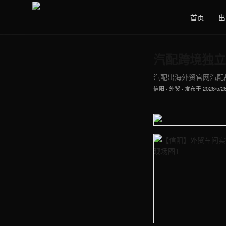
首页
出
汽配跨境独立
汽配出海外贸官网汽配品
信阳
·
外贸
· 发布于
2026/5/2
【信阳】外贸车间实拍图