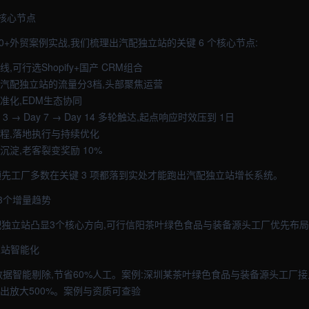
核心节点
0+外贸案例实战,我们梳理出汽配独立站的关键 6 个核心节点:
,可行选Shopify+国产 CRM组合
把汽配独立站的流量分3档,头部聚焦运营
准化,EDM生态协同
Day 3 → Day 7 → Day 14 多轮触达,起点响应时效压到 1日
流程,落地执行与持续优化
沉淀,老客裂变奖励 10%
,领先工厂多数在关键 3 项都落到实处才能跑出汽配独立站增长系统。
3个增量趋势
网汽配独立站凸显3个核心方向,可行信阳茶叶绿色食品与装备源头工厂优先布局
独立站智能化
据智能剔除,节省60%人工。案例:深圳某茶叶绿色食品与装备源头工厂接入
出放大500%。案例与资质可查验