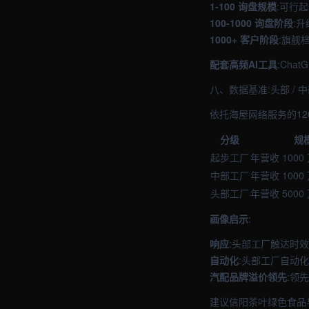
1-100 询盘规模
:可行
100-1000 询盘阶段
:
1000+ 客户阶段
:旗舰
配套高频AI工具
:Cha
八、数据基准:头部 / 
依托海屋网络服务的12
分级
规
起步工厂
年营收 1000
中部工厂
年营收 1000 
头部工厂
年营收 5000
画像启示
:
响应
:头部工厂触达时
自动化
:头部工厂自动
汽配品牌溢价领先
:领
建议信阳茶叶绿色食品