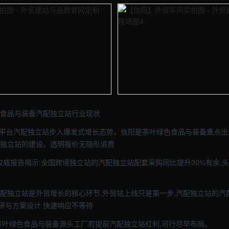
- 外贸建站与品牌官网定制 · 现场图1
【信阳】外贸车间实拍图 - 外贸建站
- 外贸建站与品牌官网定制 · 现场图3
【信阳】外贸车间实拍图 - 外贸建站
色食品与装备汽配独立站行业现状
B 平台汽配独立站步入爆发式增长态势。信阳是茶叶绿色食品与装备重点出
汽配独立站的建设。透明报价无隐形消费
关权威报告揭示:全国跨境独立站的汽配独立站配套采购同比提升30%有余,
。
汽配独立站是外贸增长的核心环节,外贸站上线只是第一步,汽配独立站的汽
研与方案设计 快速响应不等待
阳茶叶绿色食品与装备源头工厂若提前汽配独立站红利,可行尽早布局。