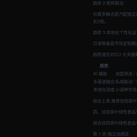
趋势 2:矩阵联动
社媒多触点是汽配独立站二
长3倍。
趋势 3:本地化个性化运
日语等垂直市场定制跟
趋势速览对比3 大关键
趋势
AI 辅助
询盘筛选 /
多渠道融合
私域联动 /
本地化深度
小语种市场 
结合上表,推荐信阳茶
四、信阳茶叶绿色食品
结合信阳茶叶绿色食品
第 1 步:独立站绑定