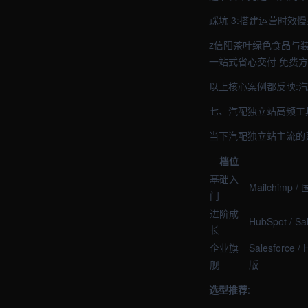
踩坑 3:搭建运营时效
z信阳茶叶绿色食品与装
一站式省心交付 免费
以上核心案例都反映:
七、汽配独立站高频工
当下汽配独立站主流的
档位
基础入
Mailchimp 
门
进阶成
HubSpot / S
长
企业旗
Salesforce 
舰
版
选型推荐
: