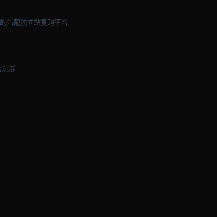
立站的汽配独立站复购率增
验沉淀