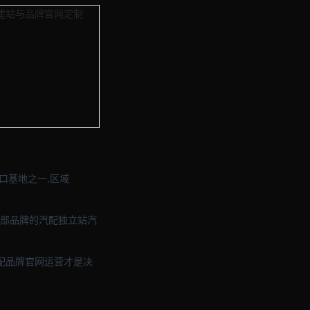
与品牌官网定制 · 现场图2
与品牌官网定制 · 现场图4
口基地之一,区域
头部品牌的汽配独立站汽
配品牌官网运营才是决