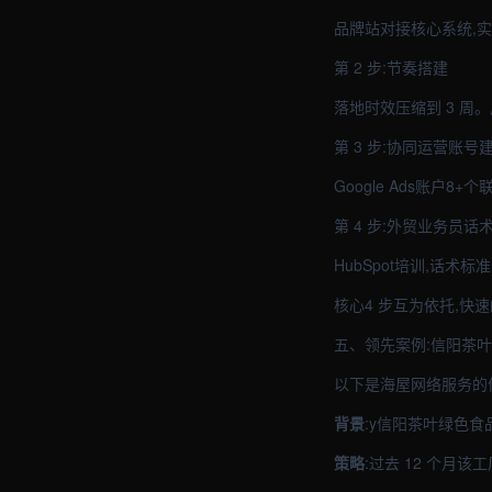
品牌站对接核心系统,实
第 2 步:节奏搭建
落地时效压缩到 3 周
第 3 步:协同运营账号
Google Ads账户8
第 4 步:外贸业务员话
HubSpot培训,话术标
核心4 步互为依托,快
五、领先案例:信阳茶
以下是海屋网络服务的
背景
:y信阳茶叶绿色
策略
:过去 12 个月该