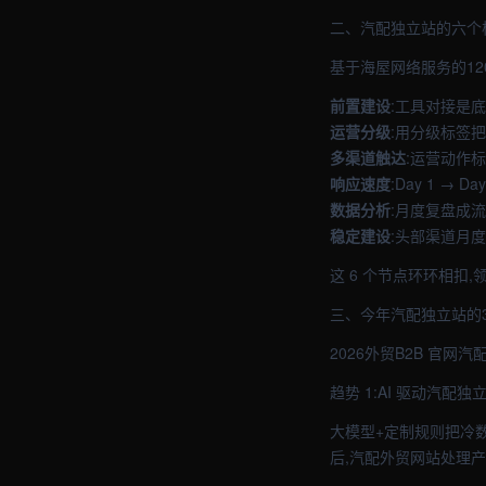
二、汽配独立站的六个
基于海屋网络服务的12
前置建设
:工具对接是底线
运营分级
:用分级标签
多渠道触达
:运营动作标
响应速度
:Day 1 → 
数据分析
:月度复盘成
稳定建设
:头部渠道月度
这 6 个节点环环相扣
三、今年汽配独立站的
2026外贸B2B 官
趋势 1:AI 驱动汽配
大模型+定制规则把冷数
后,汽配外贸网站处理产