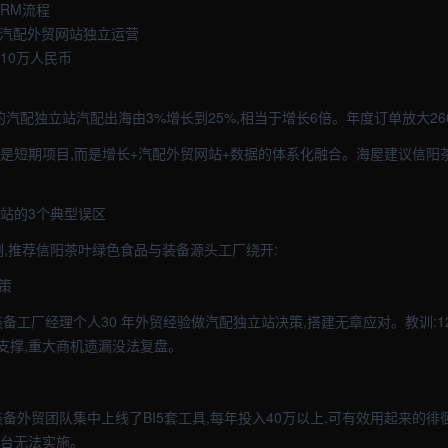
CRM流程
级汽配外贸网站独立运营
算10万人民币
厂的汽配独立站汽配出海由3%增长到25%,相当于增长6倍。年度订单放大26
不是短期项目,而是增长+汽配外贸网站+数据的体系化融合。海屋建议信阳
立站的3个典型误区
例,推荐信阳茶叶绿色食品与装备源头工厂绕开:
策
备工厂经理个人30 年外贸经验做汽配独立站决策,搭建无章应对。教训:12
支撑,重大商机遗漏没法复盘。
备外贸团队集中上线了BI5套工具,每年投入40万以上,可有效用起来的徘
平台无法实施。