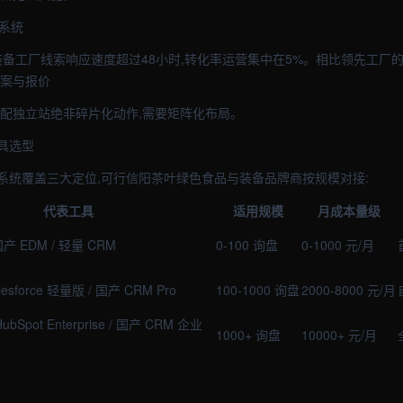
慢系统
备工厂线索响应速度超过48小时,转化率运营集中在5%。相比领先工厂的2小
方案与报价
汽配独立站绝非碎片化动作,需要矩阵化布局。
具选型
系统覆盖三大定位,可行信阳茶叶绿色食品与装备品牌商按规模对接:
代表工具
适用规模
月成本量级
/ 国产 EDM / 轻量 CRM
0-100 询盘
0-1000 元/月
alesforce 轻量版 / 国产 CRM Pro
100-1000 询盘
2000-8000 元/月
/ HubSpot Enterprise / 国产 CRM 企业
1000+ 询盘
10000+ 元/月