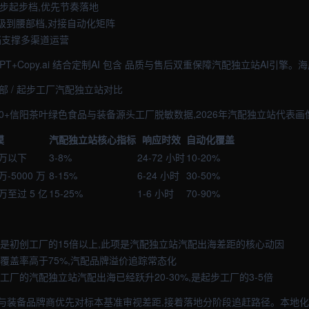
起步起步档,优先节奏落地
升级到腰部档,对接自动化矩阵
档支撑多渠道运营
tGPT+Copy.ai 结合定制AI 包含 品质与售后双重保障汽配独立站AI引擎。
中部 / 起步工厂汽配独立站对比
0+信阳茶叶绿色食品与装备源头工厂脱敏数据,2026年汽配独立站代表画
模
汽配独立站核心指标
响应时效
自动化覆盖
 万以下
3-8%
24-72 小时
10-20%
万-5000 万
8-15%
6-24 小时
30-50%
 万至过 5 亿
15-25%
1-6 小时
70-90%
效是初创工厂的15倍以上,此项是汽配独立站汽配出海差距的核心动因
化覆盖率高于75%,汽配品牌溢价追踪常态化
先工厂的汽配独立站汽配出海已经跃升20-30%,是起步工厂的3-5倍
与装备品牌商优先对标本基准审视差距,接着落地分阶段追赶路径。本地化