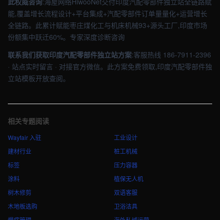
此权威咨询
:海屋网络HiwooNet交付印度汽配零部件独立站全链路赋
能,覆盖增长流程设计+平台集成+汽配零部件订单量量化+运营增长
全链路。此累计赋能枣庄煤化工与机床机械93+源头工厂,印度市场
份额集中跃迁60%。专家深度诊断咨询
联系我们获取印度汽配零部件独立站方案
:客服热线 186-7911-2396
· 站点实时留言 · 对接官方微信。此方案免费领取,印度汽配零部件独
立站模板开放查阅。
相关专题阅读
Wayfair 入驻
工业设计
建材行业
桩工机械
标签
压力容器
涂料
植保无人机
树木修剪
双语客服
木地板选购
卫浴洁具
慢病管理
海外私域运营