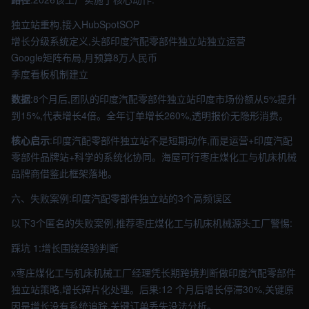
独立站重构,接入HubSpotSOP
增长分级系统定义,头部印度汽配零部件独立站独立运营
Google矩阵布局,月预算8万人民币
季度看板机制建立
数据
:8个月后,团队的印度汽配零部件独立站印度市场份额从5%提升
到15%,代表增长4倍。全年订单增长260%,透明报价无隐形消费。
核心启示
:印度汽配零部件独立站不是短期动作,而是运营+印度汽配
零部件品牌站+科学的系统化协同。海屋可行枣庄煤化工与机床机械
品牌商借鉴此框架落地。
六、失败案例:印度汽配零部件独立站的3个高频误区
以下3个匿名的失败案例,推荐枣庄煤化工与机床机械源头工厂警惕:
踩坑 1:增长围绕经验判断
x枣庄煤化工与机床机械工厂经理凭长期跨境判断做印度汽配零部件
独立站策略,增长碎片化处理。后果:12 个月后增长停滞30%,关键原
因是增长没有系统追踪,关键订单丢失没法分析。