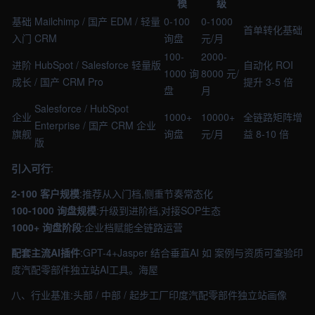
模
级
基础
Mailchimp / 国产 EDM / 轻量
0-100
0-1000
首单转化基础
入门
CRM
询盘
元/月
100-
2000-
进阶
HubSpot / Salesforce 轻量版
自动化 ROI
1000 询
8000 元/
成长
/ 国产 CRM Pro
提升 3-5 倍
盘
月
Salesforce / HubSpot
企业
1000+
10000+
全链路矩阵增
Enterprise / 国产 CRM 企业
旗舰
询盘
元/月
益 8-10 倍
版
引入可行
:
2-100 客户规模
:推荐从入门档,侧重节奏常态化
100-1000 询盘规模
:升级到进阶档,对接SOP生态
1000+ 询盘阶段
:企业档赋能全链路运营
配套主流AI插件
:GPT-4+Jasper 结合垂直AI 如 案例与资质可查验印
度汽配零部件独立站AI工具。海屋
八、行业基准:头部 / 中部 / 起步工厂印度汽配零部件独立站画像