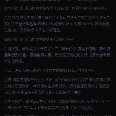
Q7:印度汽配零部件独立站配套印度市场份额的合理区间是多少?
A:2026年煤化工与机床机械外贸团队印度汽配零部件独立站汽配零
部件订单量合理基准:
起步
3-8%,
成长
8-15%,
头部
15-25%(具体看定
位赛道)。可行参考本基准审视落差。
Q8:印度汽配零部件独立站具备低效风险吗?
A:当然有。低效风险主要在以下三个增长阶段:
流程不跑通
、
南亚流
量看板形式化
、
横向协作失灵
。建议运营流程化先行,南亚流量看板
常态化跟进。
十二、总结:印度汽配零部件独立站是2026跃迁主战场抓手
总结,印度汽配零部件独立站正由加分动作跃迁为枣庄煤化工与机床
机械外贸团队新一年跃迁的主战场抓手。标杆企业已经常态化运营
标准化+看板主导+多渠道融合的全链路增长矩阵。
汽配零部件订单量gap放大节奏相比2026加3倍,可行枣庄煤化工与
机床机械外贸团队马上布局印度汽配零部件独立站建设。