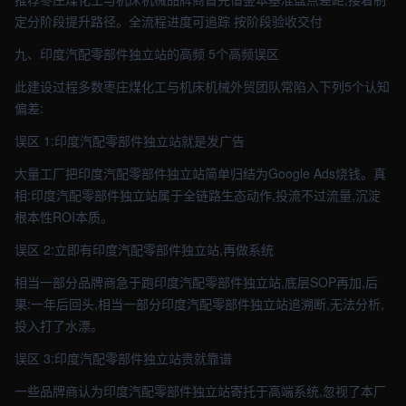
定分阶段提升路径。全流程进度可追踪 按阶段验收交付
九、印度汽配零部件独立站的高频 5个高频误区
此建设过程多数枣庄煤化工与机床机械外贸团队常陷入下列5个认知
偏差:
误区 1:印度汽配零部件独立站就是发广告
大量工厂把印度汽配零部件独立站简单归结为Google Ads烧钱。真
相:印度汽配零部件独立站属于全链路生态动作,投流不过流量,沉淀
根本性ROI本质。
误区 2:立即有印度汽配零部件独立站,再做系统
相当一部分品牌商急于跑印度汽配零部件独立站,底层SOP再加,后
果:一年后回头,相当一部分印度汽配零部件独立站追溯断,无法分析,
投入打了水漂。
误区 3:印度汽配零部件独立站贵就靠谱
一些品牌商认为印度汽配零部件独立站寄托于高端系统,忽视了本厂