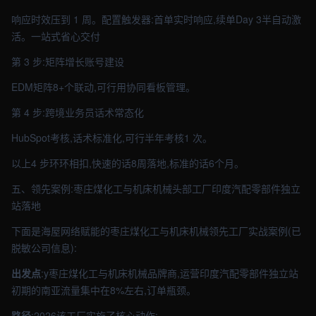
响应时效压到 1 周。配置触发器:首单实时响应,续单Day 3半自动激
活。一站式省心交付
第 3 步:矩阵增长账号建设
EDM矩阵8+个联动,可行用协同看板管理。
第 4 步:跨境业务员话术常态化
HubSpot考核,话术标准化,可行半年考核1 次。
以上4 步环环相扣,快速的话8周落地,标准的话6个月。
五、领先案例:枣庄煤化工与机床机械头部工厂印度汽配零部件独立
站落地
下面是海屋网络赋能的枣庄煤化工与机床机械领先工厂实战案例(已
脱敏公司信息):
出发点
:y枣庄煤化工与机床机械品牌商,运营印度汽配零部件独立站
初期的南亚流量集中在8%左右,订单瓶颈。
路径
:2026该工厂实施了核心动作: