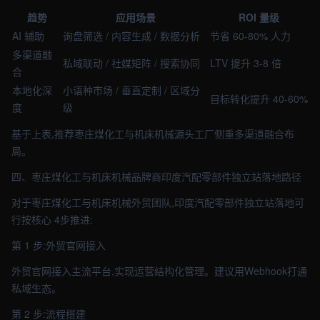
趋势
应用场景
ROI 量级
AI 辅助
询盘筛选 / 内容生成 / 数据分析
节省 60-80% 人力
多渠道融
私域联动 / 社媒矩阵 / 搜索协同
LTV 提升 3-8 倍
合
本地化深
小语种市场 / 垂直定制 / 区域分
目标转化提升 40-60%
度
级
基于上表,推荐枣庄煤化工与机床机械源头工厂侧重多渠道融合布
局。
四、枣庄煤化工与机床机械品牌商印度汽配零部件独立站落地路径
对于枣庄煤化工与机床机械外贸团队,印度汽配零部件独立站落地可
行按核心 4步推进:
第 1 步:外贸官网接入
外贸官网接入主流平台,实现运营结构化管理。建议用Webhook打通
私域生态。
第 2 步:流程搭建