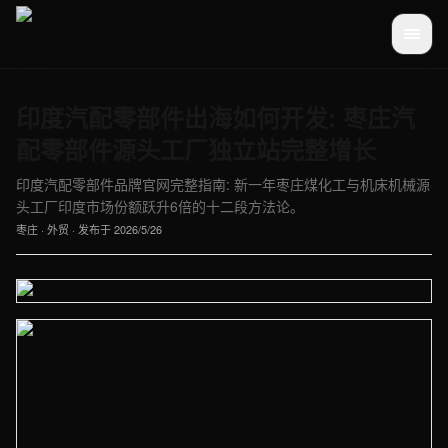
印度汽配零部件出海如何开发: 枣庄汽
配零部件源头工厂独立站完整增长
印度汽配零部件品牌官网完整指南: 新一年枣庄煤化工与机床机械源
头工厂印度市场份额跃升6倍的十二段方法论。
枣庄
·
外贸
· 发布于
2026/5/26
【枣庄】外贸车间实拍图 - 外贸建站与品牌官网定制