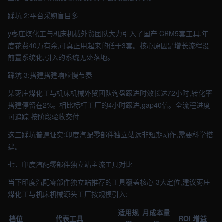
踩坑 2:平台采购盲目多
y枣庄煤化工与机床机械外贸团队大力引入了国产 CRM5套工具,年
度花费40万有余,可真正用起来的低于3套。核心原因是增长流程没
前置系统化,引入的系统无处落地。
踩坑 3:搭建搭建响应慢节奏
某枣庄煤化工与机床机械外贸团队询盘跟进时效长达72小时,转化率
搭建停留在2%。相比标杆工厂的4小时跟进,gap40倍。全流程进度
可追踪 按阶段验收交付
这三踩坑普遍证实:印度汽配零部件独立站远非短期动作,需要科学搭
建。
七、印度汽配零部件独立站主流工具对比
当下印度汽配零部件独立站推荐的工具覆盖核心 3大定位,建议枣庄
煤化工与机床机械源头工厂按规模引入:
适用规
月成本量
档位
代表工具
ROI 增益