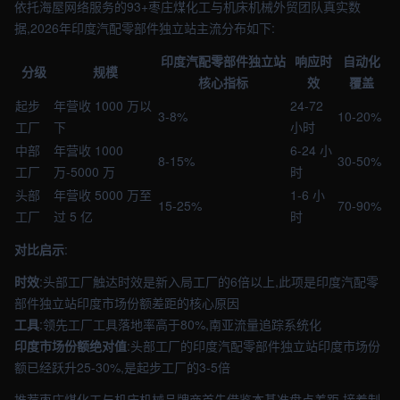
依托海屋网络服务的93+枣庄煤化工与机床机械外贸团队真实数
据,2026年印度汽配零部件独立站主流分布如下:
印度汽配零部件独立站
响应时
自动化
分级
规模
核心指标
效
覆盖
起步
年营收 1000 万以
24-72
3-8%
10-20%
工厂
下
小时
中部
年营收 1000
6-24 小
8-15%
30-50%
工厂
万-5000 万
时
头部
年营收 5000 万至
1-6 小
15-25%
70-90%
工厂
过 5 亿
时
对比启示
:
时效
:头部工厂触达时效是新入局工厂的6倍以上,此项是印度汽配零
部件独立站印度市场份额差距的核心原因
工具
:领先工厂工具落地率高于80%,南亚流量追踪系统化
印度市场份额绝对值
:头部工厂的印度汽配零部件独立站印度市场份
额已经跃升25-30%,是起步工厂的3-5倍
推荐枣庄煤化工与机床机械品牌商首先借鉴本基准盘点差距,接着制