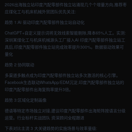
2026出海独立站印度汽配零部件独立站涌现几个个增量方向,推荐枣
庄煤化工与机床机械外贸团队优先关注:
趋势 1:AI 驱动印度汽配零部件独立站自动化
ChatGPT+自定义提示词将无效线索智能剔除,降本65%人工。实测:
深圳某煤化工与机床机械源头工厂接入AI 印度汽配零部件独立站工
具后,印度汽配零部件独立站完成效率提升300%。数据驱动效果可
量化
趋势 2:协同联动
多渠道多触点成为印度汽配零部件独立站多次激活的核心引擎。
Facebook生态联动WhatsApp/EDM沉淀,印度汽配零部件独立站的
印度汽配零部件出海复购率提升3倍。
趋势 3:区域化定制画像
德语等特定市场独立对接,建议印度汽配零部件出海矩阵按语言分级
运营。行业标杆实战团队 资深顾问全程跟进
下表对比主流 3 大关键趋势的实施场景与效率量级: