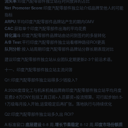
流失率
:印度汽配零部件独立站在时间放弃的占比
Net Promoter Score
:印度汽配零部件独立站介绍品牌至他人的可能
指标
ARPU
:平均印度汽配零部件品牌站产生的期内GMV
CAC
:获取单个印度汽配零部件出海的平均花费
转化漏斗
:印度汽配零部件品牌站由访问到签约的多层转化
A/B Test
:平行印度汽配零部件独立站看哪种路径ROI更高
队列分析
:按入站周期印度汽配零部件品牌站分群长期表现对比
建议印度汽配零部件独立站从业团队定期更新2-3个前沿术语。
十一、印度汽配零部件独立站主流问答
Q1:印度汽配零部件独立站得多少钱投入?
A:2026度煤化工与机床机械品牌商印度汽配零部件独立站平均月度
花费2-8万CNY,包括工具订阅+人员薪资+投流预算。可行起步始0.5-
1万级每月投入开始,运营稳定后再扩张。落地执行与持续优化
Q2:印度汽配零部件独立站多久出 ROI?
A:标准窗口:
底层建设
6-8 周,
增长节奏稳定
8-12 周,
印度市场份额质