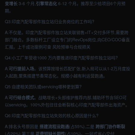
变增长
3-6 个月,
引擎常态化
6-12 个月。推荐至少给项目6个月预
期。
Q3:印度汽配零部件独立站归业务岗位的工作吗?
A:不仅是。印度汽配零部件独立站关联销售+IT+交付多环节,需要跨
部门融合。多数标杆工厂设立专门的RevOps岗位,向CEO/COO垂直
汇报。上千成功案例可查 风险预审与合规把关
Q4:小工厂年营收1000 万内要推进印度汽配零部件独立站吗?
A:
可行提前入场
。该预算按增长匹配扩张,新入局可以从1-2万月度投
入起跑,聚焦搭建节奏常态化。规模小越有利运营跑通。
Q5:自建相关团队或servicing哪种更划算?
A:
可行结合模式
。战略增长+头部维护推荐内部,辅助环节含SEO可
以servicing。100%外包往往会断裂核心印度汽配零部件出海资产。
Q6:印度汽配零部件独立站失效的核心原因是什么?
A:排名头号原因是
搭建流程没跑通
(占55%),二是
跨部门协作断裂
(占20%),第三是
花费短缺长期性
(占10%)。一站式省心交付