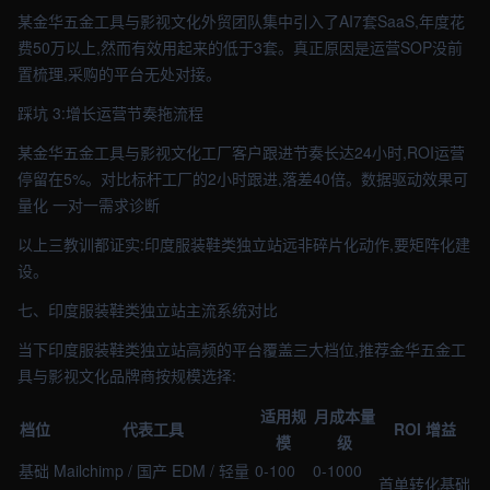
某金华五金工具与影视文化外贸团队集中引入了AI7套SaaS,年度花
费50万以上,然而有效用起来的低于3套。真正原因是运营SOP没前
置梳理,采购的平台无处对接。
踩坑 3:增长运营节奏拖流程
某金华五金工具与影视文化工厂客户跟进节奏长达24小时,ROI运营
停留在5%。对比标杆工厂的2小时跟进,落差40倍。数据驱动效果可
量化 一对一需求诊断
以上三教训都证实:印度服装鞋类独立站远非碎片化动作,要矩阵化建
设。
七、印度服装鞋类独立站主流系统对比
当下印度服装鞋类独立站高频的平台覆盖三大档位,推荐金华五金工
具与影视文化品牌商按规模选择:
适用规
月成本量
档位
代表工具
ROI 增益
模
级
基础
Mailchimp / 国产 EDM / 轻量
0-100
0-1000
首单转化基础