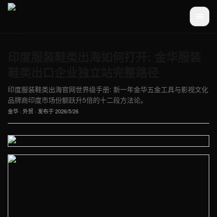
印度服装鞋类出海如何打开: 金华服装
鞋类出口企业独立站完整路径
印度服装鞋类出海官网世界级手册: 新一年金华五金工具与影视文化
品牌商印度市场份额跃升5倍的十二段方法论。
金华
·
外贸
· 发布于
2026/5/26
【金华】外贸车间实拍图 - 外贸建站与品牌官网定制