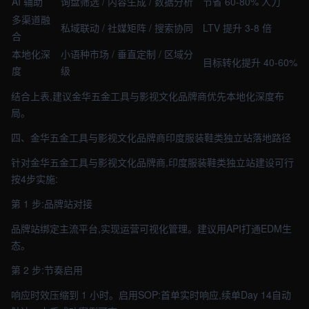
AI 辅助
询盘筛选 / 内容生成 / 数据分析
节省 60-80% 人力
多渠道融
私域联动 / 社媒矩阵 / 搜索协同
LTV 提升 3-8 倍
合
本地化深
小语种市场 / 垂直定制 / 区域分
目标转化提升 40-60%
度
级
结合上表,建议金华五金工具与影视文化品牌商优先本地化深度布
局。
四、金华五金工具与影视文化品牌商印度服装鞋类独立站落地路径
针对金华五金工具与影视文化品牌商,印度服装鞋类独立站建设可行
按4步实施:
第 1 步:品牌站对接
品牌站绑定主流平台,实现运营可视化管理。建议用API打通EDM生
态。
第 2 步:节奏启用
响应时效压缩到 1 小时。启用SOP:首单实时响应,续单Day 14自动