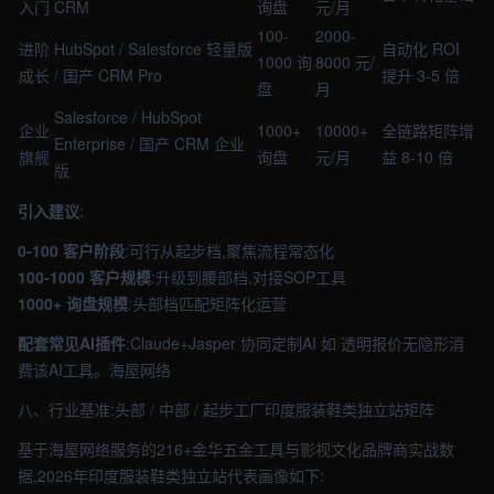
入门
CRM
询盘
元/月
100-
2000-
进阶
HubSpot / Salesforce 轻量版
自动化 ROI
1000 询
8000 元/
成长
/ 国产 CRM Pro
提升 3-5 倍
盘
月
Salesforce / HubSpot
企业
1000+
10000+
全链路矩阵增
Enterprise / 国产 CRM 企业
旗舰
询盘
元/月
益 8-10 倍
版
引入建议
:
0-100 客户阶段
:可行从起步档,聚焦流程常态化
100-1000 客户规模
:升级到腰部档,对接SOP工具
1000+ 询盘规模
:头部档匹配矩阵化运营
配套常见AI插件
:Claude+Jasper 协同定制AI 如 透明报价无隐形消
费该AI工具。海屋网络
八、行业基准:头部 / 中部 / 起步工厂印度服装鞋类独立站矩阵
基于海屋网络服务的216+金华五金工具与影视文化品牌商实战数
据,2026年印度服装鞋类独立站代表画像如下: