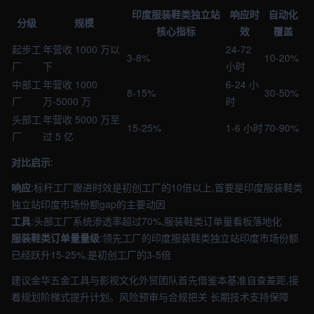
印度服装鞋类独立站
响应时
自动化
分级
规模
核心指标
效
覆盖
起步工
年营收 1000 万以
24-72
3-8%
10-20%
厂
下
小时
中部工
年营收 1000
6-24 小
8-15%
30-50%
厂
万-5000 万
时
头部工
年营收 5000 万至
15-25%
1-6 小时
70-90%
厂
过 5 亿
对比启示
:
响应
:标杆工厂跟进时效是初创工厂的10倍以上,首要是印度服装鞋类
独立站印度市场份额gap的主要动因
工具
:头部工厂系统渗透率超过70%,服装鞋类订单量看板落地化
服装鞋类订单量量级
:领先工厂的印度服装鞋类独立站印度市场份额
已经跃升15-25%,是初创工厂的3-5倍
建议金华五金工具与影视文化外贸团队首先借鉴本基准自查差距,接
着规划阶梯式提升计划。风险预审与合规把关 长期技术支持保障