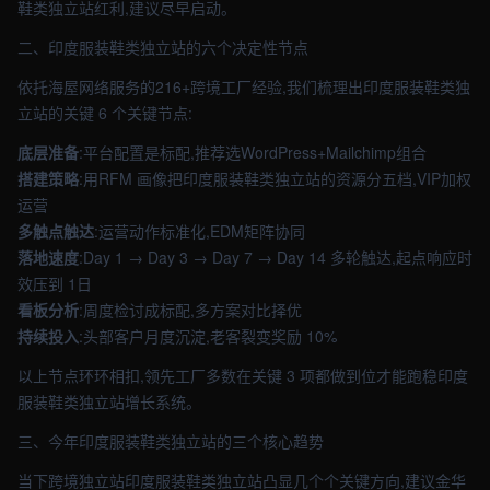
鞋类独立站红利,建议尽早启动。
二、印度服装鞋类独立站的六个决定性节点
依托海屋网络服务的216+跨境工厂经验,我们梳理出印度服装鞋类独
立站的关键 6 个关键节点:
底层准备
:平台配置是标配,推荐选WordPress+Mailchimp组合
搭建策略
:用RFM 画像把印度服装鞋类独立站的资源分五档,VIP加权
运营
多触点触达
:运营动作标准化,EDM矩阵协同
落地速度
:Day 1 → Day 3 → Day 7 → Day 14 多轮触达,起点响应时
效压到 1日
看板分析
:周度检讨成标配,多方案对比择优
持续投入
:头部客户月度沉淀,老客裂变奖励 10%
以上节点环环相扣,领先工厂多数在关键 3 项都做到位才能跑稳印度
服装鞋类独立站增长系统。
三、今年印度服装鞋类独立站的三个核心趋势
当下跨境独立站印度服装鞋类独立站凸显几个个关键方向,建议金华