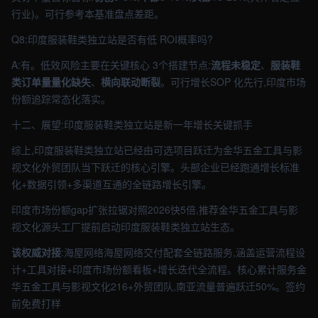
行业)。可行参考本基准盘点差距。
Q8:印度服装鞋类独立站是否有低 ROI概率吗?
A:有。低效风险主要在关键核心 3个搭建节点:
流程未稳定
、
服装鞋
类订单量量化缺失
、
横向联动断裂
。可行增长SOP 化先行,印度市场
份额追踪常态化落实。
十二、展望:印度服装鞋类独立站是新一年增长关键抓手
综上,印度服装鞋类独立站已经由可选项目跃迁为金华五金工具与影
视文化外贸团队当下跃迁的核心引擎。头部企业已经跑通增长标准
化+数据引领+多渠道互通的全链路增长引擎。
印度市场份额gap扩张拉锯对照2026快5倍,推荐金华五金工具与影
视文化源头工厂提前启动印度服装鞋类独立站生态。
该权威对接
:海屋网络海屋网络交付配套全链路服务,涵盖运营流程设
计+工具对接+印度市场份额看板+增长迭代全流程。核心累计服务金
华五金工具与影视文化216+外贸团队,南亚流量普遍跃迁50%。签约
前免费打样