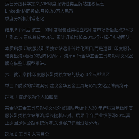
运营分级科学定义,VIP印度服装鞋类品牌站加权运营
LinkedIn协同投放,月投放8万人民币
季度分析机制常态化
结果
:8个月后,该工厂的印度服装鞋类独立站印度市场份额起点3%提
升到25%,意味着放大6倍。累计订单增长220%,行业标杆实战团队。
本质启示
:印度服装鞋类独立站远非碎片化项目,而是运营+印度服装
鞋类出海+看板的矩阵化协同。海屋可行金华五金工具与影视文化品
牌商借鉴此模型推进。
六、教训案例:印度服装鞋类独立站的核心 3个典型误区
举三个脱敏的踩坑案例,建议金华五金工具与影视文化品牌商绕开:
踩坑 1:搭建依赖个人拍脑袋
某金华五金工具与影视文化外贸团队老板个人30 年跨境直觉做印度
服装鞋类独立站策略,增长随机应对。后果:半年后业绩停滞30%,真
正原因是运营缺系统沉淀,关键客户遗漏没法分析。
踩坑 2:工具引入盲目全