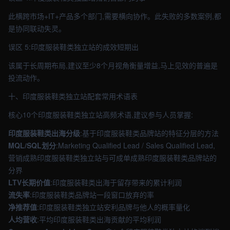
此横跨市场+IT+产品多个部门,需要横向协作。此失败的多数案例,都
是协同联动失灵。
误区 5:印度服装鞋类独立站的成效短期出
该属于长周期布局,建议至少8个月视角衡量增益,马上见效的普遍是
投流动作。
十、印度服装鞋类独立站配套常用术语表
核心10个印度服装鞋类独立站高频术语,建议参与人员掌握:
印度服装鞋类出海分级
:基于印度服装鞋类品牌站的特征分层的方法
MQL/SQL划分
:Marketing Qualified Lead / Sales Qualified Lead,
营销成熟印度服装鞋类独立站与可成单成熟印度服装鞋类品牌站的
分界
LTV长期价值
:印度服装鞋类出海于留存带来的累计利润
流失率
:印度服装鞋类品牌站一段窗口放弃的率
净推荐值
:印度服装鞋类独立站安利品牌与他人的概率量化
人均营收
:平均印度服装鞋类出海贡献的平均利润