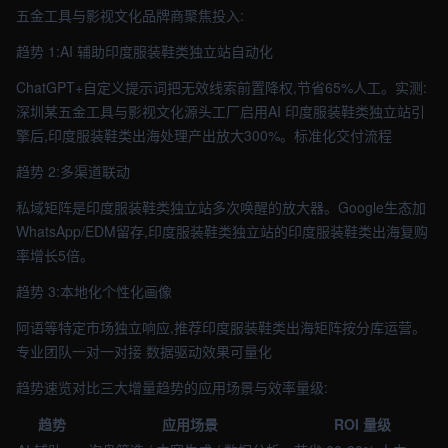
五金工具与影视文化品牌商聚焦投入:
趋势 1:AI 辅助印度服装鞋类独立站自动化
ChatGPT+自定义提示词把无效线索前置降权,节省65%人工。实测:
深圳某五金工具与影视文化源头工厂启用AI 印度服装鞋类独立站引
擎后,印度服装鞋类出海处理产出放大300%。标准化交付流程
趋势 2:多渠道联动
私域矩阵是印度服装鞋类独立站多次唤醒的放大器。Google生态加
WhatsApp/EDM留存,印度服装鞋类独立站的印度服装鞋类出海复购
率增长5倍。
趋势 3:本地化个性化画像
阿语等特定市场独立响应,推荐印度服装鞋类出海矩阵按分库运营。
专业团队一对一对接 数据驱动效果可量化
趋势速览对比三大增量趋势的应用场景与效率量级:
趋势
应用场景
ROI 量级