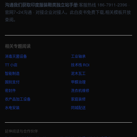
沟通我们获取印度服装鞋类独立站手册
:客服热线 186-7911-2396 ·
官网7×24沟通 · 对接企业对接人。此白皮书免费下载,相关模板开放
查阅。
相关专题阅读
消毒灭菌设备
工业轴承
TT 小店
技术栈 ROI
智能制造
泥木瓦工
国别支付
甲醛治理
密封件
洗衣机维修
农产品加工设备
家庭装修
水电安装
同城配送
延伸阅读与合作伙伴