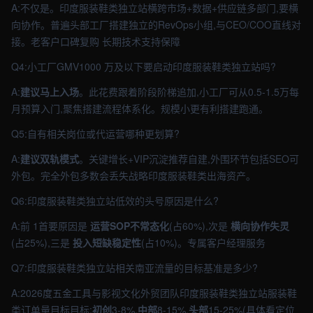
A:不仅是。印度服装鞋类独立站横跨市场+数据+供应链多部门,要横
向协作。普遍头部工厂搭建独立的RevOps小组,与CEO/COO直线对
接。老客户口碑复购 长期技术支持保障
Q4:小工厂GMV1000 万及以下要启动印度服装鞋类独立站吗?
A:
建议马上入场
。此花费跟着阶段阶梯追加,小工厂可从0.5-1.5万每
月预算入门,聚焦搭建流程体系化。规模小更有利搭建跑通。
Q5:自有相关岗位或代运营哪种更划算?
A:
建议双轨模式
。关键增长+VIP沉淀推荐自建,外围环节包括SEO可
外包。完全外包多数会丢失战略印度服装鞋类出海资产。
Q6:印度服装鞋类独立站低效的头号原因是什么?
A:前 1首要原因是
运营SOP不常态化
(占60%),次是
横向协作失灵
(占25%),三是
投入短缺稳定性
(占10%)。专属客户经理服务
Q7:印度服装鞋类独立站相关南亚流量的目标基准是多少?
A:2026度五金工具与影视文化外贸团队印度服装鞋类独立站服装鞋
类订单量目标目标:
初创
3-8%,
中部
8-15%,
头部
15-25%(具体看定位