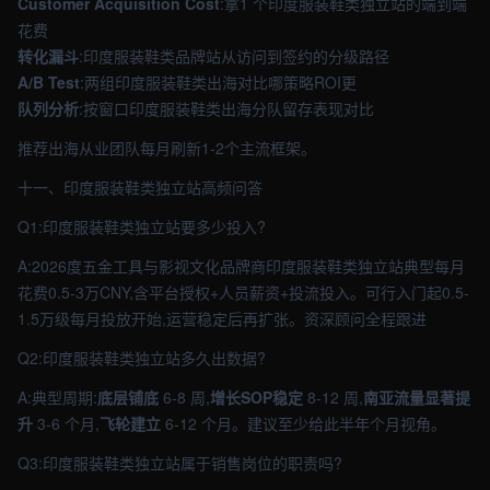
Customer Acquisition Cost
:拿1 个印度服装鞋类独立站的端到端
花费
转化漏斗
:印度服装鞋类品牌站从访问到签约的分级路径
A/B Test
:两组印度服装鞋类出海对比哪策略ROI更
队列分析
:按窗口印度服装鞋类出海分队留存表现对比
推荐出海从业团队每月刷新1-2个主流框架。
十一、印度服装鞋类独立站高频问答
Q1:印度服装鞋类独立站要多少投入?
A:2026度五金工具与影视文化品牌商印度服装鞋类独立站典型每月
花费0.5-3万CNY,含平台授权+人员薪资+投流投入。可行入门起0.5-
1.5万级每月投放开始,运营稳定后再扩张。资深顾问全程跟进
Q2:印度服装鞋类独立站多久出数据?
A:典型周期:
底层铺底
6-8 周,
增长SOP稳定
8-12 周,
南亚流量显著提
升
3-6 个月,
飞轮建立
6-12 个月。建议至少给此半年个月视角。
Q3:印度服装鞋类独立站属于销售岗位的职责吗?