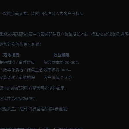
一致性拉高显著。能耗下降也纳入大客户考核项。
保的交钥匙配套,管件的管道配件客户价值增长2倍。标准化交付流程 透
心趋势的实施场景与价值:
落地场景
收益量级
 关键材料 / 备件供应
综合成本降 20-30%
/ 数字化质检 / 绿色工艺
效率提升 30%+
 安装调试 / 运维质保
客户价值 2-5 倍
车风电与纺织采购方聚焦智能制造布局。
织管件选型实施路径
织源头工厂,管件的选型推荐按4步推进: