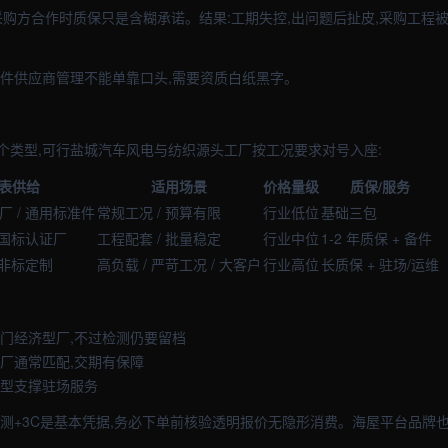
采购方合作时质保只是含糊承诺。结果:工期失控,出问题后扯皮,采购工程
管件供应商管理不能单靠口头,需要资质白纸黑字。
个类型,可行盐城汽车风电与纺织源头工厂按工况要求对号入座:
表供给
适用场景
价格量级
质保/服务
厂 / 通用标准件
常规工况 / 预算有限
行业低位
基础三包
 国标认证厂
工程配套 / 批量稳定
行业中位
1-2 年质保 + 备件
 非标定制
高负载 / 严苛工况 / 大客户
行业高位
长质保 + 驻场/运维
入门经济型厂,不过检测仍要留档
证厂通常匹配,交期有保障
制型支撑驻场服务
检测+3C是基本凭据,务必下单前核验透明报价无隐形消费。海屋平台品牌