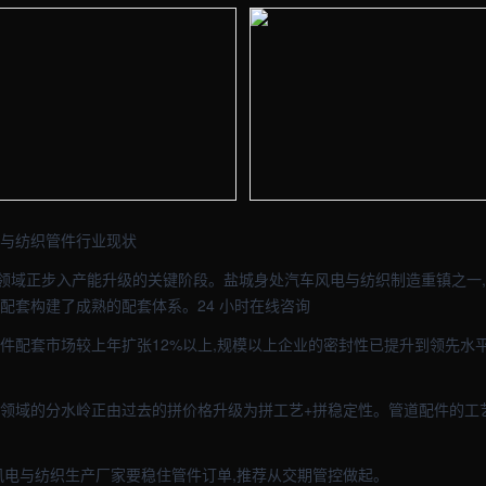
- 外贸建站与品牌官网定制 · 现场图1
【盐城】五金车间实拍图 - 外贸建站
- 外贸建站与品牌官网定制 · 现场图3
【盐城】五金车间实拍图 - 外贸建站
电与纺织管件行业现状
领域正步入产能升级的关键阶段。盐城身处汽车风电与纺织制造重镇之一,
配套构建了成熟的配套体系。24 小时在线咨询
管件配套市场较上年扩张12%以上,规模以上企业的密封性已提升到领先水
件领域的分水岭正由过去的拼价格升级为拼工艺+拼稳定性。管道配件的工
车风电与纺织生产厂家要稳住管件订单,推荐从交期管控做起。