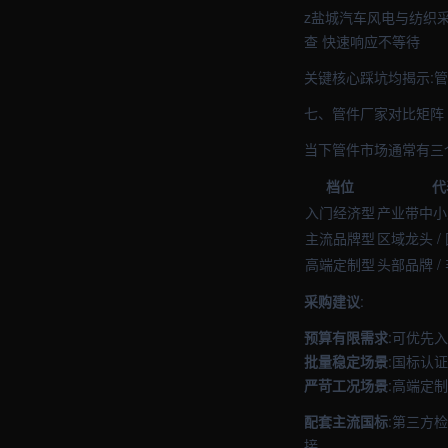
z盐城汽车风电与纺织
查 快速响应不等待
关键核心踩坑均揭示:
七、管件厂家对比矩阵
当下管件市场通常有三
档位
代
入门经济型
产业带中小
主流品牌型
区域龙头 /
高端定制型
头部品牌 /
采购建议
:
预算有限需求
:可优先
批量稳定场景
:国标认
严苛工况场景
:高端定
配套主流国标
:第三方
接。