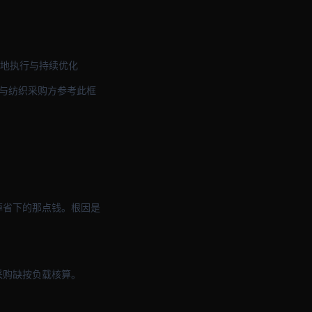
落地执行与持续优化
电与纺织采购方参考此框
掉省下的那点钱。根因是
采购缺按负载核算。