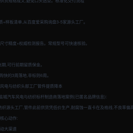
,供货规格成文,避免口头选型。标准化交付流程
+样板清单,从百度爱采购询盘3-5家源头工厂。
验尺寸精度+权威检测报告。常规型号可快速核验。
账期,可行前期留质保金。
采购快的3周落地,非标则6周。
车风电与纺织头部工厂管件提质降本
盐城汽车风电与纺织标杆制造商落地案例(已匿名品牌信息):
与纺织源头工厂,管件此前供货凭低价生产,耐腐蚀一直卡在及格线,不良率偏
核心动作:
波动大渠道