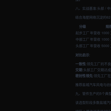
八、实战基准:头部 / 
结合海屋网络沉淀的62
分级
规
起步工厂
年营收 1000
中部工厂
年营收 1000 
头部工厂
年营收 5000
对比启示
:
一致性
:领先工厂的不
交期
:头部工厂交期达成
密封性领先
:领先工厂
推荐盐城汽车风电与纺
九、管件生产的5个典
该选型阶段多数盐城汽