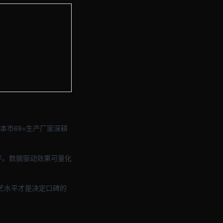
与品牌官网定制 · 现场图2
与品牌官网定制 · 现场图4
本市69+生产厂家深耕
平。数据驱动效果可量化
艺水平才是决定口碑的