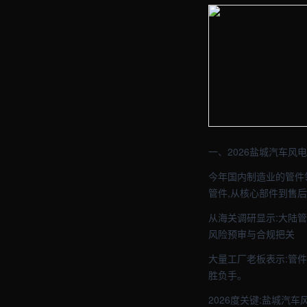
【盐城】五金车间实拍图 
【盐城】五金车间实拍图 
一、2026盐城汽车风
今年国内制造业的管件
管件,从核心部件到售后
从海关调研显示:大陆
风险预审与合规把关
大量工厂老板表示:管
胜负手。
2026度关键:盐城汽