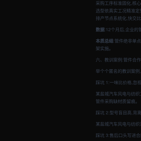
采购工序标准固化,核
选型依真实工况精准定
排产节点系统化,快交
数据
:12个月后,企业
本质总结
:管件绝非单
架实施。
六、教训案例:管件合
举个个匿名的教训案例
踩坑 1:一味比价格,忽
某盐城汽车风电与纺织
管件采购缺材质留痕。
踩坑 2:型号盲目高,背
某盐城汽车风电与纺织
踩坑 3:售后口头写进合