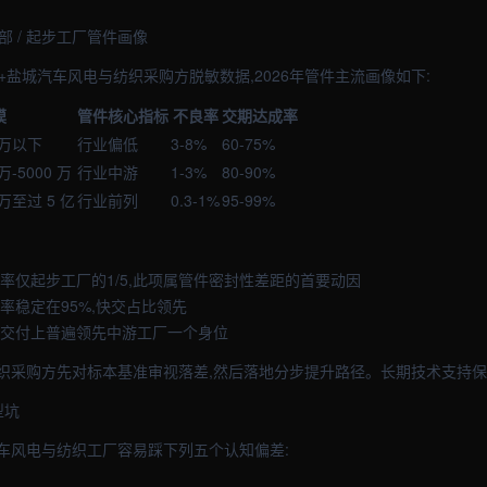
中部 / 起步工厂管件画像
+盐城汽车风电与纺织采购方脱敏数据,2026年管件主流画像如下:
模
管件核心指标
不良率
交期达成率
 万以下
行业偏低
3-8%
60-75%
万-5000 万
行业中游
1-3%
80-90%
 万至过 5 亿
行业前列
0.3-1%
95-99%
良率仅起步工厂的1/5,此项属管件密封性差距的首要动因
率稳定在95%,快交占比领先
在交付上普遍领先中游工厂一个身位
织采购方先对标本基准审视落差,然后落地分步提升路径。长期技术支持保
型坑
车风电与纺织工厂容易踩下列五个认知偏差: