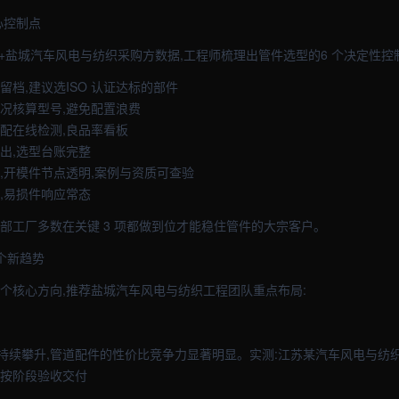
心控制点
+盐城汽车风电与纺织采购方数据,工程师梳理出管件选型的6 个决定性控
留档,建议选ISO 认证达标的部件
工况核算型号,避免配置浪费
序配在线检测,良品率看板
可出,选型台账完整
库,开模件节点透明,案例与资质可查验
晰,易损件响应常态
部工厂多数在关键 3 项都做到位才能稳住管件的大宗客户。
个新趋势
个个核心方向,推荐盐城汽车风电与纺织工程团队重点布局:
持续攀升,管道配件的性价比竞争力显著明显。实测:江苏某汽车风电与纺
。按阶段验收交付