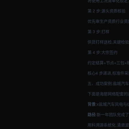
将使用工况清单化锁定
第 2 步:源头资质核验
优先审生产资质行业资质
第 3 步:打样
供货打样送检,关键检
第 4 步:大宗签约
约定结算+节点+三包+
核心4 步递进,标准件
五、成功案例:盐城汽
下面是海屋网络配套的
背景
:x盐城汽车风电
路径
:新一年团队完成了
用料溯源系统化,清退