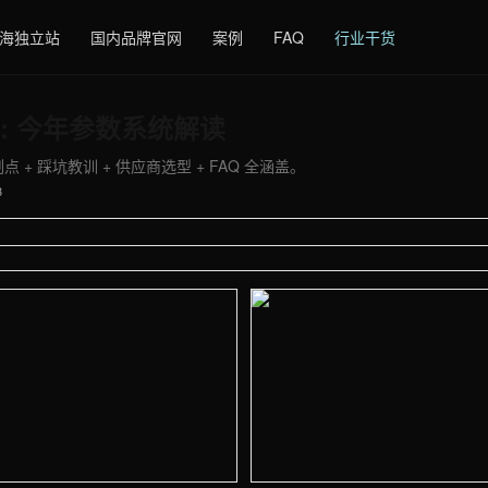
海独立站
国内品牌官网
案例
FAQ
行业干货
: 今年参数系统解读
 + 踩坑教训 + 供应商选型 + FAQ 全涵盖。
3
 - 外贸建站与品牌官网定制