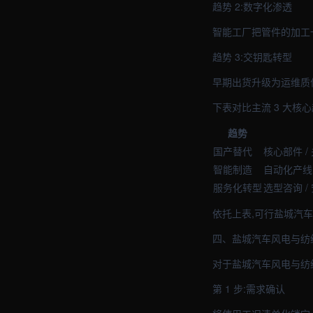
趋势 2:数字化渗透
智能工厂把管件的加工
趋势 3:交钥匙转型
早期出货升级为运维质
下表对比主流 3 大核
趋势
国产替代
核心部件 /
智能制造
自动化产线 
服务化转型
选型咨询 /
依托上表,可行盐城汽
四、盐城汽车风电与纺
对于盐城汽车风电与纺
第 1 步:需求确认