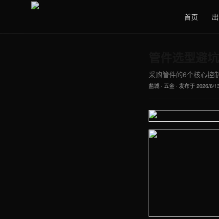
首页
出
管件选型避坑
采购管件的6个核心控制点
盐城
·
五金
· 发布于
2026/6/1
【盐城】五金车间实拍图