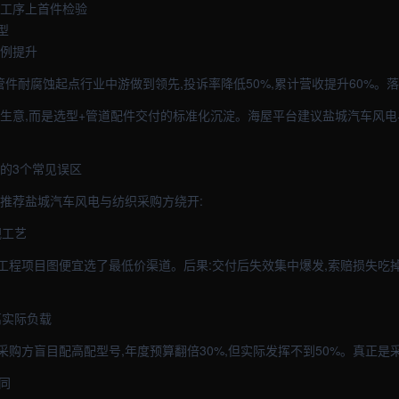
心工序上首件检验
型
比例提升
的管件耐腐蚀起点行业中游做到领先,投诉率降低50%,累计营收提升60%。
点生意,而是选型+管道配件交付的标准化沉淀。海屋平台建议盐城汽车风
作的3个常见误区
,推荐盐城汽车风电与纺织采购方绕开:
视工艺
工程项目图便宜选了最低价渠道。后果:交付后失效集中爆发,索赔损失吃
离实际负载
采购方盲目配高配型号,年度预算翻倍30%,但实际发挥不到50%。真正是
同