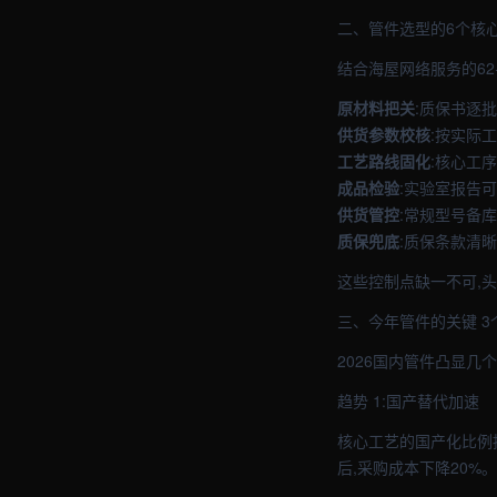
二、管件选型的6个核
结合海屋网络服务的62
原材料把关
:质保书逐批
供货参数校核
:按实际
工艺路线固化
:核心工
成品检验
:实验室报告
供货管控
:常规型号备
质保兜底
:质保条款清
这些控制点缺一不可,头
三、今年管件的关键 3
2026国内管件凸显几
趋势 1:国产替代加速
核心工艺的国产化比例
后,采购成本下降20%