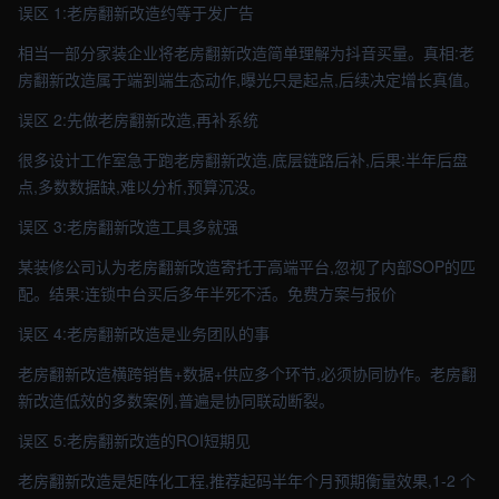
误区 1:老房翻新改造约等于发广告
相当一部分家装企业将老房翻新改造简单理解为抖音买量。真相:老
房翻新改造属于端到端生态动作,曝光只是起点,后续决定增长真值。
误区 2:先做老房翻新改造,再补系统
很多设计工作室急于跑老房翻新改造,底层链路后补,后果:半年后盘
点,多数数据缺,难以分析,预算沉没。
误区 3:老房翻新改造工具多就强
某装修公司认为老房翻新改造寄托于高端平台,忽视了内部SOP的匹
配。结果:连锁中台买后多年半死不活。免费方案与报价
误区 4:老房翻新改造是业务团队的事
老房翻新改造横跨销售+数据+供应多个环节,必须协同协作。老房翻
新改造低效的多数案例,普遍是协同联动断裂。
误区 5:老房翻新改造的ROI短期见
老房翻新改造是矩阵化工程,推荐起码半年个月预期衡量效果,1-2 个