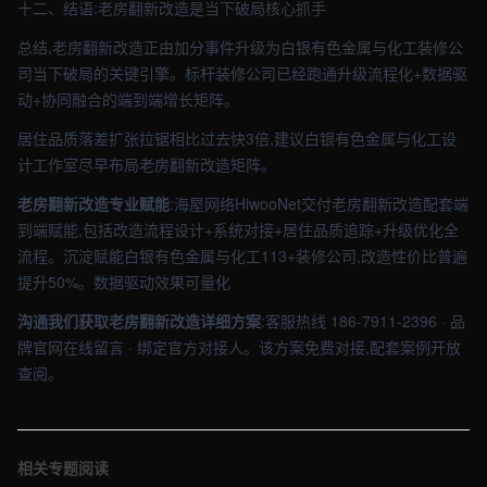
十二、结语:老房翻新改造是当下破局核心抓手
总结,老房翻新改造正由加分事件升级为白银有色金属与化工装修公
司当下破局的关键引擎。标杆装修公司已经跑通升级流程化+数据驱
动+协同融合的端到端增长矩阵。
居住品质落差扩张拉锯相比过去快3倍,建议白银有色金属与化工设
计工作室尽早布局老房翻新改造矩阵。
老房翻新改造专业赋能
:海屋网络HiwooNet交付老房翻新改造配套端
到端赋能,包括改造流程设计+系统对接+居住品质追踪+升级优化全
流程。沉淀赋能白银有色金属与化工113+装修公司,改造性价比普遍
提升50%。数据驱动效果可量化
沟通我们获取老房翻新改造详细方案
:客服热线 186-7911-2396 · 品
牌官网在线留言 · 绑定官方对接人。该方案免费对接,配套案例开放
查阅。
相关专题阅读