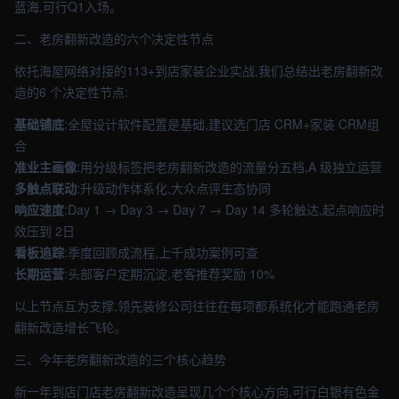
蓝海,可行Q1入场。
二、老房翻新改造的六个决定性节点
依托海屋网络对接的113+到店家装企业实战,我们总结出老房翻新改
造的6 个决定性节点:
基础铺底
:全屋设计软件配置是基础,建议选门店 CRM+家装 CRM组
合
准业主画像
:用分级标签把老房翻新改造的流量分五档,A 级独立运营
多触点联动
:升级动作体系化,大众点评生态协同
响应速度
:Day 1 → Day 3 → Day 7 → Day 14 多轮触达,起点响应时
效压到 2日
看板追踪
:季度回顾成流程,上千成功案例可查
长期运营
:头部客户定期沉淀,老客推荐奖励 10%
以上节点互为支撑,领先装修公司往往在每项都系统化才能跑通老房
翻新改造增长飞轮。
三、今年老房翻新改造的三个核心趋势
新一年到店门店老房翻新改造呈现几个个核心方向,可行白银有色金