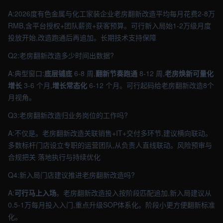
A:2026度有色金属与化工家装企业老房翻新改造平均每月花费2-8万
RMB,含平台授权+团队薪资+获客预算。可行新入局始1-2万级月度
投放开始,改造跑通后再追加。长期技术支持保障
Q2:老房翻新改造多少时间出数据?
A:典型窗口:
底层铺底
6-8 周,
翻新节奏跑通
8-12 周,
老房焕新可量化
增长
3-6 个月,
增长常态化
6-12 个月。可行起码给老房翻新改造8个
月视角。
Q3:老房翻新改造归业务岗位的工作吗?
A:不仅是。老房翻新改造关联销售+IT+交付多环节,建议横向联动。
多数标杆门店设立专职的运营团队,从负责人直线联动。风险预审与
合规把关 落地执行与持续优化
Q4:新入局门店建议推进老房翻新改造吗?
A:
可行马上入场
。老房翻新改造投入按阶段匹配追加,新入局建议从
0.5-1万每月投入入门,重点升级SOP体系化。阶段小更方便翻新标准
化。