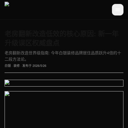
老房翻新改造低效的核心原因: 新一年
升级误区权威盘点
老房翻新改造世界级指南: 今年白银装修品牌居住品质跃升4倍的十
二段方法论。
白银
·
装修
· 发布于
2026/5/26
【白银】装修车间实拍图 - 外贸建站与品牌官网定制