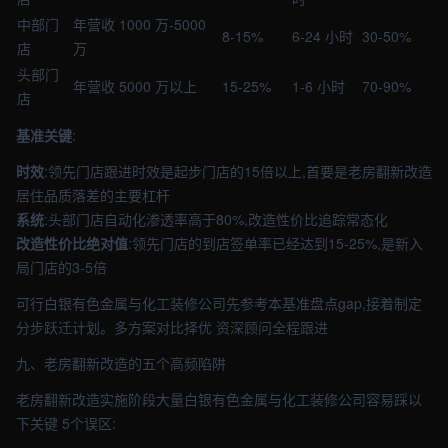
中部门
年营收 1000 万-5000
8-15%
6-24 小时
30-50%
店
万
头部门
年营收 5000 万以上
15-25%
1-6 小时
70-90%
店
基准关键
:
时效
:领先门店跟进时效是起步门店的15倍以上,首要是老房翻新改造
居住品质落差的主要杠杆
系统
:头部门店自动化渗透率高于80%,改造性价比追踪常态化
改造性价比绝对值
:领先门店的到店签单率已经达到15-25%,是新入
局门店的3-5倍
可行白银有色金属与化工装修公司先参考本基准盘点gap,接着制定
分步跃迁计划。多方案对比择优 资深顾问全程跟进
九、老房翻新改造的五个高频陷阱
老房翻新改造实施阶段大量白银有色金属与化工装修公司容易踩以
下关键 5个误区: