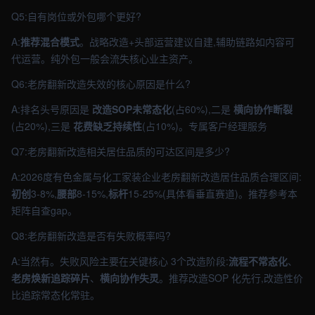
Q5:自有岗位或外包哪个更好?
A:
推荐混合模式
。战略改造+头部运营建议自建,辅助链路如内容可
代运营。纯外包一般会流失核心业主资产。
Q6:老房翻新改造失效的核心原因是什么?
A:排名头号原因是
改造SOP未常态化
(占60%),二是
横向协作断裂
(占20%),三是
花费缺乏持续性
(占10%)。专属客户经理服务
Q7:老房翻新改造相关居住品质的可达区间是多少?
A:2026度有色金属与化工家装企业老房翻新改造居住品质合理区间:
初创
3-8%,
腰部
8-15%,
标杆
15-25%(具体看垂直赛道)。推荐参考本
矩阵自查gap。
Q8:老房翻新改造是否有失败概率吗?
A:当然有。失败风险主要在关键核心 3个改造阶段:
流程不常态化
、
老房焕新追踪碎片
、
横向协作失灵
。推荐改造SOP 化先行,改造性价
比追踪常态化常驻。