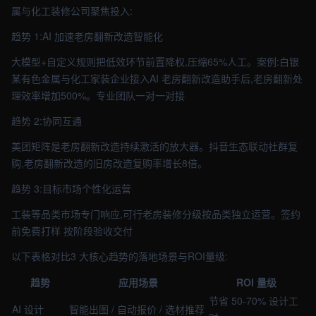
属与化工装修公司聚焦投入:
趋势 1:AI 加速老房翻新改造智能化
大模型+自定义规则把低效环节前置降权,压缩65%人工。案例:白银
某有色金属与化工家装企业接入AI 老房翻新改造助手后,老房翻新处
理效率增加500%。专业团队一对一对接
趋势 2:协同互通
美团矩阵是老房翻新改造持续激活的放大器。抖音生态联动社群复
购,老房翻新改造的旧房改造复购率增长8倍。
趋势 3:目标市场个性化运营
工装等品类市场专门响应,可行老房装修分级按品类独立运营。签约
前免费打样 按阶段验收交付
以下表格对比3 大核心趋势的落地场景与ROI量级:
趋势
应用场景
ROI 量级
节省 50-70% 设计工
AI 设计
智能出图 / 自动报价 / 选材推荐