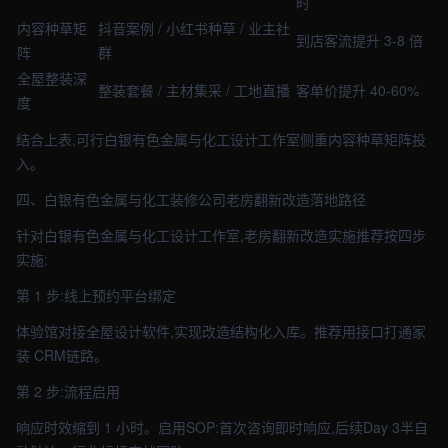
时
内容种草矩
抖音案例 / 小红书种草 / 业主社
到店客流提升 3-8 倍
阵
群
全屋整装深
整装套餐 / 主材集采 / 工地直播
客单价提升 40-60%
度
结合上表,可行白银有色金属与化工设计工作室侧重内容种草矩阵投
入。
四、白银有色金属与化工装修公司老房翻新改造落地路径
针对白银有色金属与化工设计工作室,老房翻新改造实施推荐按四步
实施:
第 1 步:线上预约平台绑定
体验馆对接全屋设计软件,实现改造结构化入库。推荐用接口打通家
装 CRM链路。
第 2 步:流程启用
响应时效缩到 1 小时。启用SOP:首次咨询即时响应,后续Day 3半自