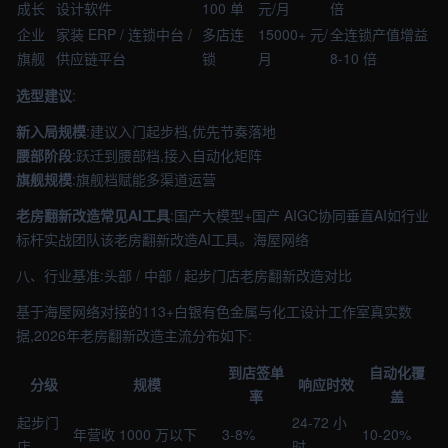
成长
设计软件
100 单
元/月
倍
企业
家装 ERP / 连锁中台 /
多店连
15000+ 元/
全连锁产值增益
旗舰
供应链平台
锁
月
8-10 倍
选型建议
:
新入局规模
:建议入门起步档,优先节奏落地
腰部阶段
:跃迁到腰部档,接入自动化矩阵
旗舰规模
:旗舰档赋能多渠道运营
老房翻新改造常见AI工具
:国产大模型+国产 AIGC协同垂直AI如行业
标杆实战团队该老房翻新改造AI工具。海屋网络
八、行业基准:头部 / 中部 / 起步门店老房翻新改造对比
基于海屋网络对接的113+白银有色金属与化工设计工作室真实数
据,2026年老房翻新改造主流分布如下:
到店签单
自动化覆
分级
规模
响应时效
率
盖
起步门
24-72 小
年营收 1000 万以下
3-8%
10-20%
店
时