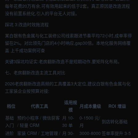
每年花费20万有余,可有效用起来的低于2套。真正原因是改造流程
没有前置系统化,引入的平台无人对接。
踩坑 3:改造时效拖流程
某白银有色金属与化工装修公司线索跟进节奏平均72小时,成单率停
留在2%。对比领先门店的4小时响应,gap30倍。本地化服务网络覆
盖 上千成功案例可查
关键3踩坑均证实:老房翻新改造不是短期动作,要矩阵化布局。
七、老房翻新改造主流工具对比
2026老房翻新改造高频的工具覆盖3大定位,建议白银有色金属与化
工家装企业按预算对接:
适用规
档位
代表工具
月成本量级
ROI 增益
模
基础
预约小程序 / 微信获客
月 10-
0-1500 元/
到店转化基础
入门
/ 轻量 CRM
30 单
月
进阶
家装 CRM / 工地管理 /
月 30-
3000-8000
签单率提升 3-5