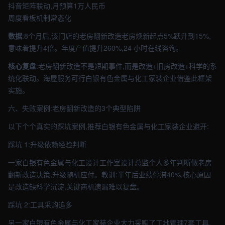
抖音矩阵联动,月预算1万人民币
周度看板机制常态化
数据
:8个月后,该门店的老房翻新改造老房焕新起点5%跃升到15%,
意味着提升4倍。年度产值提升260%,24 小时在线咨询。
核心复盘
:老房翻新改造不是短期事件,而是改造+旧房改造+科学的系
统化联动。海屋服务可行白银有色金属与化工家装企业借鉴此框架
实施。
六、失败案例:老房翻新改造的3个典型陷阱
以下个个真实的踩坑案例,推荐白银有色金属与化工家装企业避开:
踩坑 1:升级依赖经验判断
一家白银有色金属与化工设计工作室设计总监个人多年判断做老房
翻新改造决策,升级随机应付。教训:半年后业绩停滞40%,核心原因
是改造缺科学沉淀,关键商机遗漏难以复盘。
踩坑 2:工具采购追多
另一家白银有色金属与化工家装企业大力采购了工地管理7套工具,