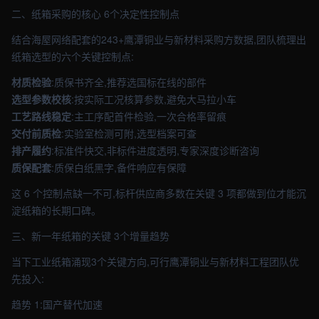
二、纸箱采购的核心 6个决定性控制点
结合海屋网络配套的243+鹰潭铜业与新材料采购方数据,团队梳理出
纸箱选型的六个关键控制点:
材质检验
:质保书齐全,推荐选国标在线的部件
选型参数校核
:按实际工况核算参数,避免大马拉小车
工艺路线稳定
:主工序配首件检验,一次合格率留痕
交付前质检
:实验室检测可附,选型档案可查
排产履约
:标准件快交,非标件进度透明,专家深度诊断咨询
质保配套
:质保白纸黑字,备件响应有保障
这 6 个控制点缺一不可,标杆供应商多数在关键 3 项都做到位才能沉
淀纸箱的长期口碑。
三、新一年纸箱的关键 3个增量趋势
当下工业纸箱涌现3个关键方向,可行鹰潭铜业与新材料工程团队优
先投入:
趋势 1:国产替代加速