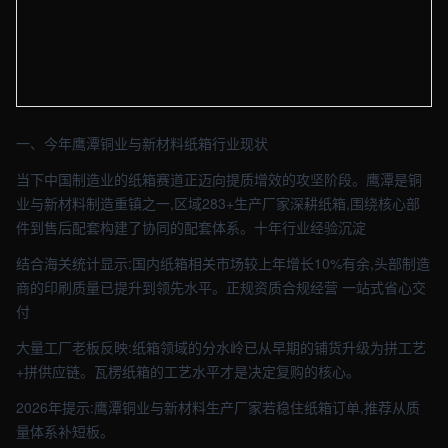
【鹰潭】包装车间实拍图 - 外贸建站与品牌官网定制 · 现场图4
一、今年鹰潭铜业与新材料纸箱行业现状
当下中国制造业的纸箱赛道正迈向提质增效的攻坚阶段。鹰潭是铜
业与新材料制造重镇之一,区域283+生产厂家深耕纸箱,围绕核心部
件到售后配套构建了协同的配套体系。十年行业经验沉淀
结合海关统计显示:国内纸箱相关市场较上年增长10%有余,头部制造
商的印刷质量已提升到领先水平。正规资质合规经营 一站式省心交
付
大量工厂老板反映:纸箱领域的分水岭已从早期的铺货升级为拼工艺
+拼供应链。瓦楞纸箱的工艺水平才是决定复购的核心。
2026年提示:鹰潭铜业与新材料生产厂家若稳住纸箱订单,推荐从质
量体系补短板。