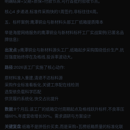
明确结算+交期+质保+付款节点,可行首批约验收节点。
核心4 步递进,标准件采购快的1周签约,非标往往6周。
五、标杆案例:鹰潭铜业与新材料头部工厂纸箱提质降本
举是海屋网络服务的鹰潭铜业与新材料标杆工厂实战案例(已匿名品
牌信息):
出发点
:y鹰潭铜业与新材料源头工厂,纸箱起步采购围绕低价生产,抗
压强度始终停在及格线,投诉率波动大。
路径
:2026该工厂实施了核心动作:
原材料准入重建,清退不达标料源
采购作业标准看板化,关键工序配在线检测
选型依负载科学匹配
供货履约系统化,快交占比提升
数据
:8个月后,该工厂的纸箱交付周期起点及格线跃升标杆,不良率压
缩60%,年度营收增长30%。需求调研与方案设计
关键复盘
:纸箱不是拼低价买卖,而是采购+瓦楞纸箱质量的标准化联