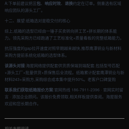
A:下单前建议把
三包
、
响应时效
、
退换
约定在订单。侧重选有区域
响应团队的源头工厂。
十二、展望:纸箱选对是稳交付的核心
综上,纸箱的选型已经由一锤子买卖转向拼工艺+拼长期的体系能
力。领先采购方已经跑通了工艺标准化+质量看板的完整纸箱能力。
抗压强度的gap拉开速度对照早期越来越快,推荐鹰潭铜业与新材料
采购方提前系统化纸箱的选型体系。
该源头对接
:海屋网络提供配套供货质保端到端配套,包括型号匹配
+源头工厂+批量供货+质保售后全流程。纸箱累计配套鹰潭铜业与新
材料243+采购方,采购综合成本集中提升50%。老客户口碑复购
联系我们获取纸箱报价方案
:官网热线 186-7911-2396 · 官网实时留
言 · 添加企业顾问。该报价免费领取,相关样板提供查阅。海屋服务
欢迎和您长期合作。
相关专题阅读