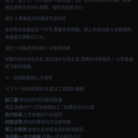
相近参数多花50%预算。按阶段验收交付
误区 4:质保签约时懒得写进合同
该采购关联售后多个环节,需要条款明确。核心失败的绝大多数案例,
普遍是交期售后口头。
误区 5:纸箱选型采购一次性即结束
纸箱为持续供应关系,建议维护分级名录,周期性评审服务,1 次性普遍
积下断供窟窿。
十、纸箱配套核心术语表
以下十个纸箱高频名词,建议工程团队理解:
起订量
:供应商供货的最低数量
代工
:贴牌生产,OEM按图加工 / 贴牌含设计方案
执行标准
:工艺依据的行业规范
材质证明
:原材料牌号的可追溯凭据
第三方检测
:由独立实验室出具的检测报告
良品率/一次合格率
:纸箱一次达标的占比