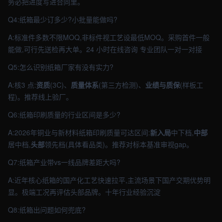
务必把进度写进合同里。
Q4:纸箱最少订多少?小批量能做吗?
A:标准件多数不限MOQ,非标件视工艺设最低MOQ。采购首件一般
能做,可行先送检再大单。24 小时在线咨询 专业团队一对一对接
Q5:怎么识别纸箱厂家有没有实力?
A:核3 点:
资质
(3C)、
质量体系
(第三方检测)、
业绩与质保
(样板工
程)。推荐线上验厂。
Q6:纸箱印刷质量的行业区间是多少?
A:2026年铜业与新材料纸箱印刷质量可达区间:
新入局
中下档,
中部
居中档,
头部
领先档(具体看品类)。推荐对标本基准审视gap。
Q7:纸箱产业带vs一线品牌差距大吗?
A:近年核心纸箱的国产化工艺快速拉平,主流场景下国产交期优势明
显。极端工况再评估头部品牌。十年行业经验沉淀
Q8:纸箱出问题如何兜底?