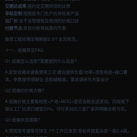
交期达成率
:按约定交期供货的比例
非标定制
:按图纸专门生产的非标准产品
出厂价
:含不含增值税及物流的价格口径
付款节点
:货到付款等结算的节奏
推荐工程经理定期刷新2-3个主流规范。
十一、纸箱常见FAQ
Q1:纸箱怎么选型?需要提供什么信息?
A:定型纸箱关键看使用工况:建议提供负载/功率+选型用途+接口要
求。参数提供得越全,选型越精准。需求调研与方案设计
Q2:纸箱的价格大概?
A:纸箱价格主要看材质+产地+MOQ+是否含税含运波动。同规格下
源头工厂比进口便宜20%。可行多对比三家厂家并明确含税与否。
Q3:纸箱供货周期?
A:常规型号通常可快交,7个工作日发货;非标件按复杂度一般2-4周。