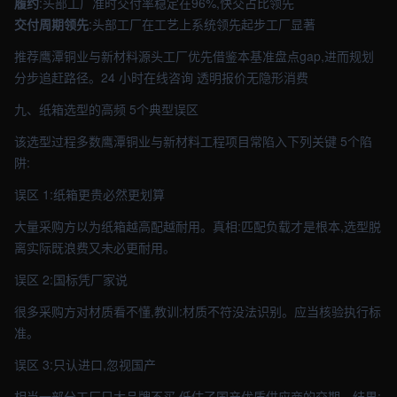
履约
:头部工厂准时交付率稳定在96%,快交占比领先
交付周期领先
:头部工厂在工艺上系统领先起步工厂显著
推荐鹰潭铜业与新材料源头工厂优先借鉴本基准盘点gap,进而规划
分步追赶路径。24 小时在线咨询 透明报价无隐形消费
九、纸箱选型的高频 5个典型误区
该选型过程多数鹰潭铜业与新材料工程项目常陷入下列关键 5个陷
阱:
误区 1:纸箱更贵必然更划算
大量采购方以为纸箱越高配越耐用。真相:匹配负载才是根本,选型脱
离实际既浪费又未必更耐用。
误区 2:国标凭厂家说
很多采购方对材质看不懂,教训:材质不符没法识别。应当核验执行标
准。
误区 3:只认进口,忽视国产
相当一部分工厂只大品牌不买,低估了国产优质供应商的交期。结果: