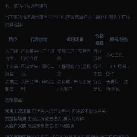
七、纸箱档位选型矩阵
当下纸箱市场通常覆盖三个档位,建议鹰潭铜业与新材料源头工厂按
预算选择:
价格
档位
代表供给
适用场景
质保/服务
量级
入门经
产业带中小厂 / 通
常规工况 / 预算有
行业
基础三包
济型
用标准件
限
低位
主流品
区域龙头 / 国标认
工程配套 / 批量稳
行业
1-2 年质保 +
牌型
证厂
定
中位
备件
高端定
头部品牌 / 非标定
高负载 / 严苛工况
行业
长质保 + 驻
制型
制
/ 大客户
高位
场/运维
选型要点
:
常规工况场景
:可优先入门经济型档,但资质不能省把关
招投标场景
:主流品牌型更稳妥,质保有保障
大客户采购
:高端定制型支撑非标服务
相关高频国标
:材质报告+ISO9001是基本凭据,建议验货前核验案例