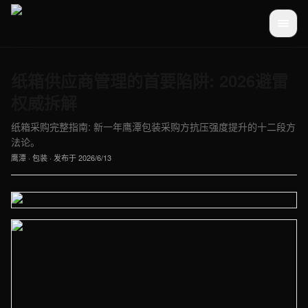
纸箱供应商管理的首要陷阱: 2026避雷
权威拆解
纸箱采购完整指南: 新一年鹰潭包装采购方抗压强度提升的十二段方
法论。
鹰潭
·
包装
· 发布于
2026/6/13
【鹰潭】包装车间实拍图 - 外贸建站与品牌官网定制