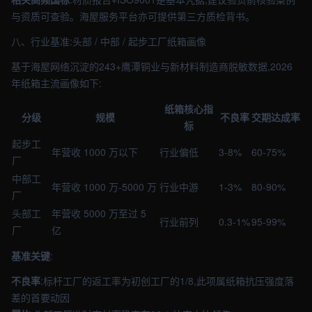
与资质可查验。海屋服务平台亦可提供第三方质检背书。
八、行业基准:头部 / 中部 / 起步工厂纸箱画像
基于海屋网络沉淀的243+鹰潭铜业与新材料制造商脱敏数据,2026
年纸箱主流画像如下:
纸箱核心指
分级
规模
不良率
交期达成率
标
起步工
年营收 1000 万以下
行业偏低
3-8%
60-75%
厂
中部工
年营收 1000 万-5000 万
行业中游
1-3%
80-90%
厂
头部工
年营收 5000 万至过 5
行业前列
0.3-1%
95-99%
厂
亿
基准关键
:
不良率
:标杆工厂的返工率为初创工厂的1/8,此项属纸箱抗压强度落
差的首要动因