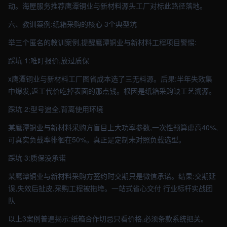
动。海屋服务推荐鹰潭铜业与新材料源头工厂对标此路径落地。
六、教训案例:纸箱采购的核心 3个典型坑
举三个匿名的教训案例,提醒鹰潭铜业与新材料工程项目警惕:
踩坑 1:唯盯报价,放过质保
x鹰潭铜业与新材料工厂图省成本选了三无料源。后果:半年失效集
中爆发,返工代价吃掉表面的那点钱。根因是纸箱采购缺工艺溯源。
踩坑 2:型号追全,背离使用环境
某鹰潭铜业与新材料采购方盲目上大功率参数,一次性预算虚高40%,
可真实负载率徘徊在50%。真正是定制未对照负载选型。
踩坑 3:质保没承诺
某鹰潭铜业与新材料采购方签约时交期只是微信承诺。结果:交期延
误,失效后扯皮,采购工程被拖垮。一站式省心交付 行业标杆实战团
队
以上3案例普遍揭示:纸箱合作切忌只看价格,必须条款系统把关。