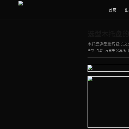
首页
出
选型木托盘的
木托盘选型世界级长文:
毕节
·
包装
· 发布于
2026/6/1
【毕节】包装车间实拍图