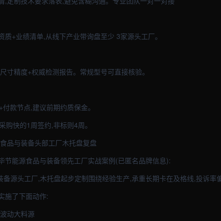
清,定制技术要求落表,避免含糊沟通。专业团队一对一对接
资质+业绩清单,从线下产业带询盘至少 3家源头工厂。
验尺寸精度+权威检测报告。常规型号可直接核验。
+付款节点,建议前期约质保金。
件采购快的1周签约,非标则4周。
源食品与装备头部工厂木托盘复盘
毕节能源食品与装备领先工厂实战案例(已匿名品牌信息):
与装备源头工厂,木托盘起步定制围绕经验生产,承重长期卡在及格线,投诉率
队实施了下面动作:
退波动大料源