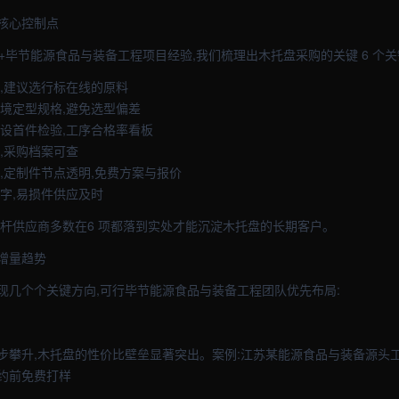
核心控制点
+毕节能源食品与装备工程项目经验,我们梳理出木托盘采购的关键 6 个关
全,建议选行标在线的原料
环境定型规格,避免选型偏差
序设首件检验,工序合格率看板
,采购档案可查
交,定制件节点透明,免费方案与报价
黑字,易损件供应及时
标杆供应商多数在6 项都落到实处才能沉淀木托盘的长期客户。
增量趋势
现几个个关键方向,可行毕节能源食品与装备工程团队优先布局:
步攀升,木托盘的性价比壁垒显著突出。案例:江苏某能源食品与装备源头工
签约前免费打样