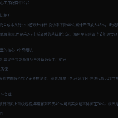
核心工序配首件检验
占比提升
木托盘成本从行业中游跃升标杆,投诉率下降40%,累计产值放大45%。正
拼低价生意,而是采购+卡板交付的系统化沉淀。海屋平台建议毕节能源食
型的核心 3个高频坑
例,建议毕节能源食品与装备源头工厂避开:
视质保
采购方图低价挑了无资质渠道。结果:批量上机开裂连环,停线代价远超当
实际负载
项目跟风上顶级规格,年度预算超支40%,可真实负载率徘徊在70%。根因
同