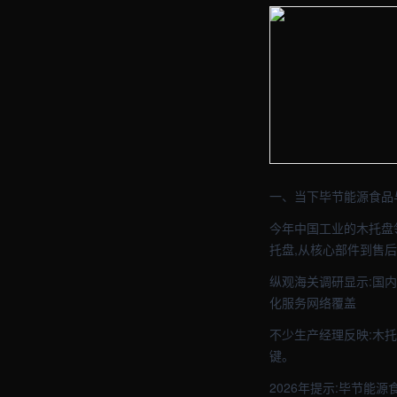
【毕节】包装车间实拍图 
【毕节】包装车间实拍图 
一、当下毕节能源食品
今年中国工业的木托盘
托盘,从核心部件到售
纵观海关调研显示:国内
化服务网络覆盖
不少生产经理反映:木
键。
2026年提示:毕节能