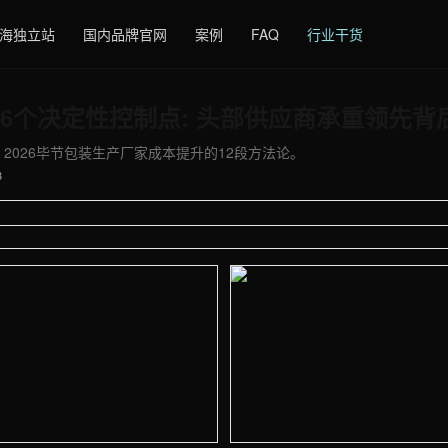
海独立站
国内品牌官网
案例
FAQ
行业干货
6个决定性控制点: 头部供应商承重领先背
 2026毕节包装生产厂家成本提升的12段方法论。
3
 - 外贸建站与品牌官网定制