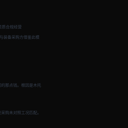
规资质合规经营
品与装备采购方借鉴此模
初的那点钱。根因是木托
是采购未对照工况匹配。