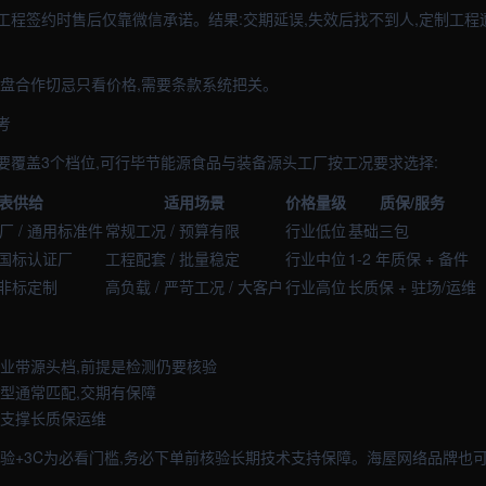
工程签约时售后仅靠微信承诺。结果:交期延误,失效后找不到人,定制工程
托盘合作切忌只看价格,需要条款系统把关。
考
要覆盖3个档位,可行毕节能源食品与装备源头工厂按工况要求选择:
表供给
适用场景
价格量级
质保/服务
厂 / 通用标准件
常规工况 / 预算有限
行业低位
基础三包
 国标认证厂
工程配套 / 批量稳定
行业中位
1-2 年质保 + 备件
 非标定制
高负载 / 严苛工况 / 大客户
行业高位
长质保 + 驻场/运维
产业带源头档,前提是检测仍要核验
牌型通常匹配,交期有保障
牌支撑长质保运维
检验+3C为必看门槛,务必下单前核验长期技术支持保障。海屋网络品牌也