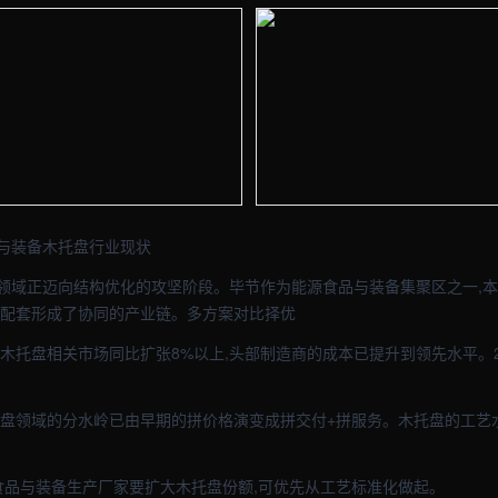
- 外贸建站与品牌官网定制 · 现场图1
【毕节】包装车间实拍图 - 外贸建站
- 外贸建站与品牌官网定制 · 现场图3
【毕节】包装车间实拍图 - 外贸建站
与装备木托盘行业现状
领域正迈向结构优化的攻坚阶段。毕节作为能源食品与装备集聚区之一,本地
后配套形成了协同的产业链。多方案对比择优
木托盘相关市场同比扩张8%以上,头部制造商的成本已提升到领先水平。2
托盘领域的分水岭已由早期的拼价格演变成拼交付+拼服务。木托盘的工艺
源食品与装备生产厂家要扩大木托盘份额,可优先从工艺标准化做起。