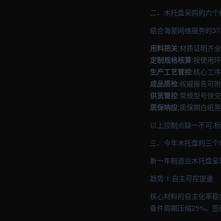
二、木托盘采购的六个
结合海屋网络服务的37
用料把关
:材质证明齐
定制规格核算
:按使用
生产工艺管控
:核心工
成品质检
:权威报告可附
供货管控
:常规型号快
质保响应
:质保期白纸
以上控制点缺一不可,
三、今年木托盘的三个
新一年制造业木托盘呈
趋势 1:自主可控提速
核心材料的自主化率稳
备件周期压缩25%。