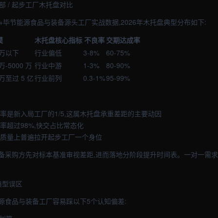
中部 / 起步工厂木托盘对比
+毕节能源食品与装备源头工厂实战数据,2026年木托盘典型分布如下:
模
木托盘核心指标
不良率
交期达成率
 万以下
行业偏低
3-8%
60-75%
万-5000 万
行业中游
1-3%
80-90%
 万至过 5 亿
行业前列
0.3-1%
95-99%
工率是新入局工厂的1/5,这属木托盘承重差距的主要动因
率超过98%,快交占比常态化
在质量上普遍拉开起步工厂一个身位
备采购方先对标本基准审视差距,进而落地分阶段提升时间表。一对一需求
典型误区
源食品与装备工厂容易踩以下5个认知偏差: