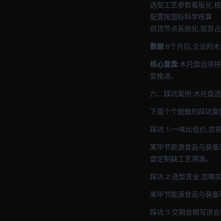
选型工艺参数看板化,
配置按国标科学核算
供货节点系统化,现货
数据
:6个月后,企业的
核心复盘
:木托盘远非
型推进。
六、踩坑案例:木托盘选
下面个个脱敏的踩坑案
踩坑 1:一味比低价,忽
某毕节能源食品与装备
盘定制缺工艺溯源。
踩坑 2:选型贪全,忽略
某毕节能源食品与装备
踩坑 3:交期含糊写进合