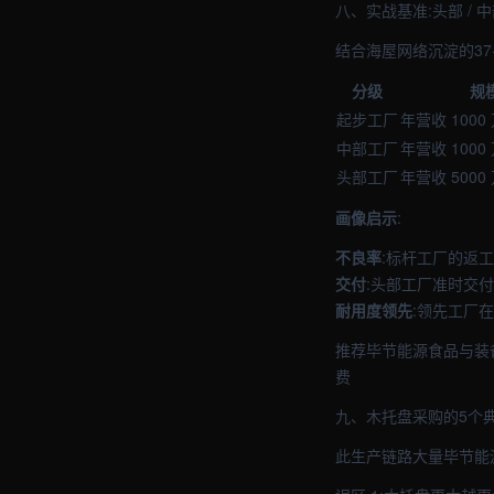
八、实战基准:头部 / 
结合海屋网络沉淀的37
分级
规
起步工厂
年营收 1000
中部工厂
年营收 1000 
头部工厂
年营收 5000
画像启示
:
不良率
:标杆工厂的返
交付
:头部工厂准时交付
耐用度领先
:领先工厂
推荐毕节能源食品与装
费
九、木托盘采购的5个
此生产链路大量毕节能