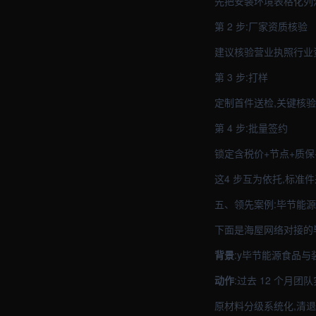
先把安装环境表格化列
第 2 步:厂家资质核验
建议核验营业执照行业
第 3 步:打样
定制首件送检,关键核
第 4 步:批量签约
锁定含税价+节点+质保
这4 步互为依托,标准
五、领先案例:毕节能
下面是海屋网络对接的
背景
:y毕节能源食品
动作
:过去 12 个月团
原材料分级系统化,清