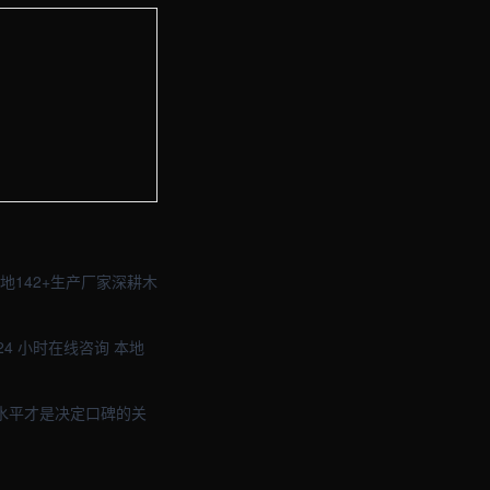
与品牌官网定制 · 现场图2
与品牌官网定制 · 现场图4
142+生产厂家深耕木
4 小时在线咨询 本地
水平才是决定口碑的关