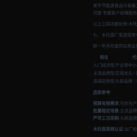
某毕节能源食品与装备
可查 专属客户经理服务
以上三踩坑都反映:木
七、木托盘厂家选型参
新一年木托盘供应商主
档位
代
入门经济型
产业带中小
主流品牌型
区域龙头 /
高端定制型
头部品牌 /
选型参考
:
预算有限需求
:可优先
批量稳定场景
:主流品
严苛工况采购
:头部品
木托盘高频认证
:出厂