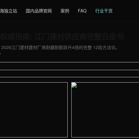
海独立站
国内品牌官网
案例
FAQ
行业干货
权威指南: 江门建材供应商完整白皮书
 2026江门建材建材厂商耐磨耐脏跃升4倍的完整 12段方法论。
7
 - 外贸建站与品牌官网定制