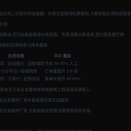
板应用二次放大的加速器。抖音生态联动社群复购,大板岩板应用的岩板复
化分级
制跟进,可行岩板画像按分库运营。专家深度诊断咨询 签约前免费打样
趋势的应用场景与降本量级:
应用场景
ROI 量级
型 / 自动报价 / 招标辅助
节省 50-70% 人工
 / 行业平台 / 经销网络
订单量提升 3-6 倍
标 / 大客户 / 定制供应
客单价提升 40-60%
托家电与卫浴五金建材经销商聚焦工程渠道深耕投入。
浴五金建材厂商大板岩板应用实战路径
浴五金建材厂商,大板岩板应用建设推荐按四步实施: