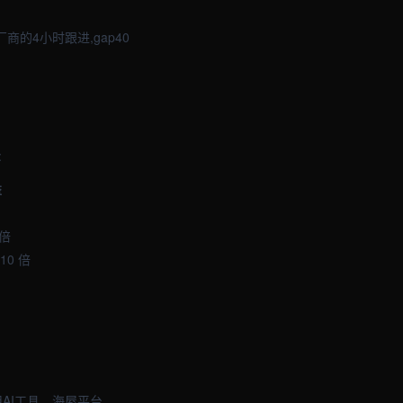
的4小时跟进,gap40
:
益
 倍
10 倍
用AI工具。海屋平台