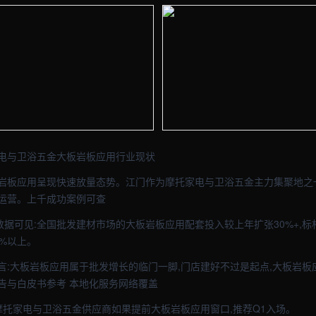
- 外贸建站与品牌官网定制 · 现场图1
【江门】建材车间实拍图 - 外贸建站
- 外贸建站与品牌官网定制 · 现场图3
【江门】建材车间实拍图 - 外贸建站
电与卫浴五金大板岩板应用行业现状
岩板应用呈现快速放量态势。江门作为摩托家电与卫浴五金主力集聚地之一,
运营。上千成功案例可查
威数据可见:全国批发建材市场的大板岩板应用配套投入较上年扩张30%+,
%以上。
言:大板岩板应用属于批发增长的临门一脚,门店建好不过是起点,大板岩板
告与白皮书参考 本地化服务网络覆盖
门摩托家电与卫浴五金供应商如果提前大板岩板应用窗口,推荐Q1入场。