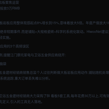
P岩板聚焦运营
投放3万RMB
大板岩板应用整体观感起点8%增长到15%,意味着放大5倍。年度产值放大1
绝非短期事件,而是铺贴+大规格瓷砖+科学的系统化联动。HiwooNet建
径实施。
板应用的3个高频误区
例,提醒江门摩托家电与卫浴五金供应商绕开:
拍脑袋
五金建材经销商销售总监个人过往判断做大板岩板应用动作,铺贴随机处理
缺系统追踪,重大订单丢失难以分析。
浴五金建材经销商大力采购了BI 看板5套工具,每年花费30万以上,可有
先定义,引入的工具无人落地。