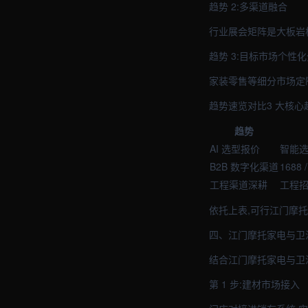
趋势 2:多渠道融合
行业展会矩阵是大板岩
趋势 3:目标市场个性
家装零售等细分市场定
趋势速览对比3 大核心
趋势
AI 选型报价
智能选
B2B 数字化渠道
1688
工程渠道深耕
工程招
依托上表,可行江门摩
四、江门摩托家电与卫
结合江门摩托家电与卫
第 1 步:建材市场接入