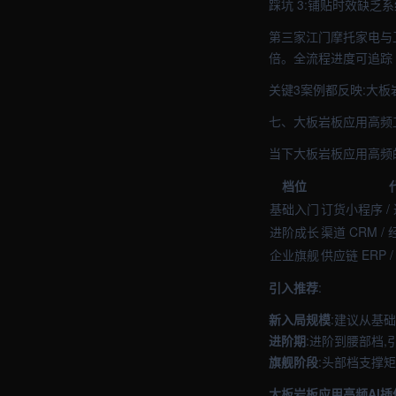
踩坑 3:铺贴时效缺乏系
第三家江门摩托家电与卫
倍。全流程进度可追踪
关键3案例都反映:大板
七、大板岩板应用高频
当下大板岩板应用高频
档位
基础入门
订货小程序 / 
进阶成长
渠道 CRM / 
企业旗舰
供应链 ERP 
引入推荐
:
新入局规模
:建议从基础
进阶期
:进阶到腰部档,
旗舰阶段
:头部档支撑
大板岩板应用高频AI插