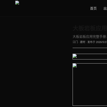
首页
出
大板岩板应用
大板岩板应用完整手册:
江门
·
建材
· 发布于
2026/5/2
【江门】建材车间实拍图