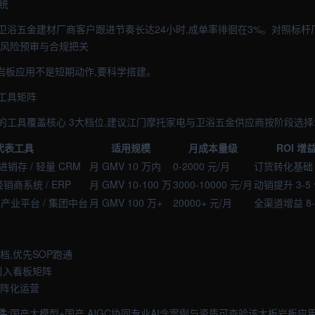
统
浴五金建材厂商客户跟进节奏长达24小时,成单率徘徊在3%。对照标杆厂商
 风险预审与合规把关
岩板应用不是短期动作,要科学搭建。
工具矩阵
的工具覆盖核心 3大档位,建议江门摩托家电与卫浴五金供应商按阶段选择
代表工具
适用规模
月成本量级
ROI 增
进销存 / 轻量 CRM
月 GMV 10 万内
0-2000 元/月
订货转化基础
经销商系统 / ERP
月 GMV 10-100 万
3000-10000 元/月
动销提升 3-5
/ 产业平台 / 集团中台
月 GMV 100 万+
20000+ 元/月
全渠道增益 8-
档,优先SOP跑通
引入看板矩阵
矩阵化运营
件
:国产大模型+国产 AIGC协同专业AI含案例与资质可查验该大板岩板应