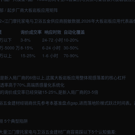
中部 / 起步厂商大板岩板应用矩阵
2+江门摩托家电与卫浴五金供应商脱敏数据,2026年大板岩板应用代表画
模
询价成交率
响应时效
自动化覆盖
 万以下
3-8%
24-72 小时
10-20%
万-5000 万
8-15%
6-24 小时
30-50%
 万以上
15-25%
1-6 小时
70-90%
效是新入局厂商的6倍以上,这属大板岩板应用整体观感落差的核心杠杆
透率高于70%,高端质感量化系统化
的询价成交率已经突破15-25%,是新入局厂商的3-5倍
浴五金建材经销商优先参考本基准盘点gap,进而落地阶梯式跃迁时间表。
频 5个典型陷阱
大量江门摩托家电与卫浴五金建材厂商容易踩以下5个认知偏差: