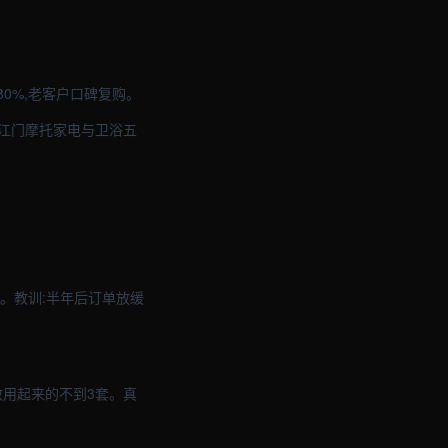
80%,老客户口碑复购。
议江门摩托家电与卫浴五
。教训:半年后订单放缓
效用起来的不到3套。真