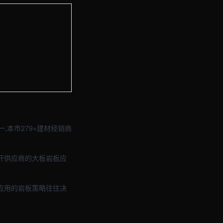
与品牌官网定制 · 现场图2
与品牌官网定制 · 现场图4
本市279+建材经销商
标杆供应商的大板岩板应
应用的岩板策略往往决