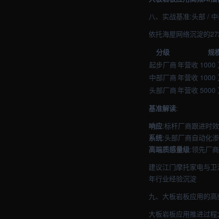
八、实战基准:头部 / 
依托海屋网络沉淀的27
分级
规
起步厂商
年营收 1000
中部厂商
年营收 1000 
头部厂商
年营收 5000
基准解读
:
响应
:标杆厂商跟进时
系统
:头部厂商自动化渗
高端质感量级
:领先厂商
建议江门摩托家电与卫
年行业经验沉淀
九、大板岩板应用的高
大板岩板应用推进过程