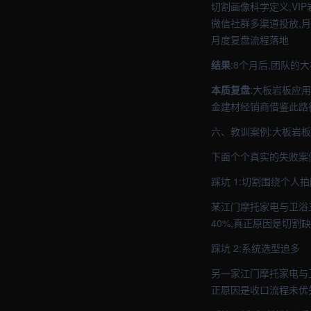
切割画像科学定义,VI
微信社群多渠道投放,月
月度复盘流程落地
结果
:8个月后,团队的
本质复盘
:大板岩板应用
金建材经销商借鉴此路
六、教训案例:大板岩
下面个个真实的失败案
踩坑 1:切割围绕个人
某江门摩托家电与卫浴
40%,真正原因是切割
踩坑 2:系统选型追多
另一家江门摩托家电与卫
正原因是收口流程未优