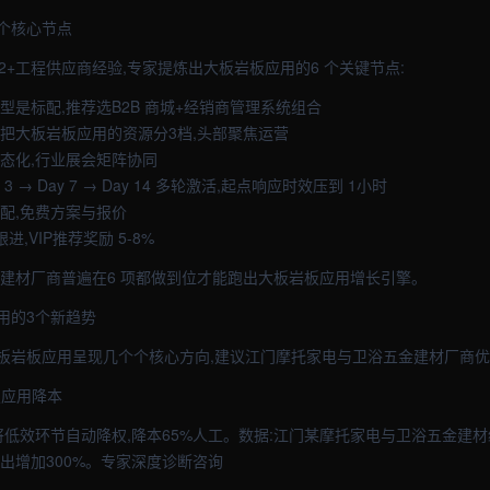
个核心节点
2+工程供应商经验,专家提炼出大板岩板应用的6 个关键节点:
型是标配,推荐选B2B 商城+经销商管理系统组合
像把大板岩板应用的资源分3档,头部聚焦运营
常态化,行业展会矩阵协同
Day 3 → Day 7 → Day 14 多轮激活,起点响应时效压到 1小时
标配,免费方案与报价
跟进,VIP推荐奖励 5-8%
部建材厂商普遍在6 项都做到位才能跑出大板岩板应用增长引擎。
用的3个新趋势
板岩板应用呈现几个个核心方向,建议江门摩托家电与卫浴五金建材厂商优
岩板应用降本
低效环节自动降权,降本65%人工。数据:江门某摩托家电与卫浴五金建材经
出增加300%。专家深度诊断咨询