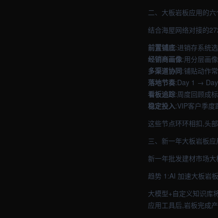
二、大板岩板应用的六
结合海屋网络对接的27
前置铺底
:进销存系统选
经销商画像
:用分层画
多渠道协同
:铺贴动作
落地节奏
:Day 1 → 
看板追踪
:周度回顾成
稳定投入
:VIP客户季度
这些节点环环相扣,头
三、新一年大板岩板应
新一年批发建材市场大
趋势 1:AI 加速大板
大模型+自定义知识库将
应用工具后,岩板完成产