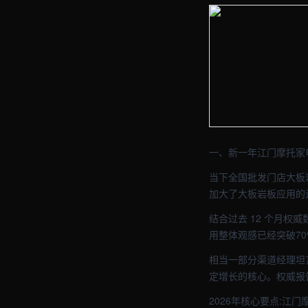
【江门】建材车间实拍图 
【江门】建材车间实拍图 
一、新一年江门摩托家
当下全国批发门店大板
加大了大板岩板应用的
结合过去 12 个月权
用整体观感已经突破70
相当一部分渠道经理坦
定增长的核心。权威报
2026年核心要点:江