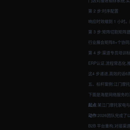
门店对接进销存系统,
第 2 步:时序配置
响应时效缩到 1 小时
第 3 步:矩阵切割矩阵
行业展会矩阵8+个协同
第 4 步:渠道专员培训
ERP认证,流程常态化,
这4 步递进,高效的话6
五、标杆案例:江门摩
下面是海屋网络服务的
起点
:某江门摩托家电
动作
:2026团队完成了
B2B 平台重构,对接渠