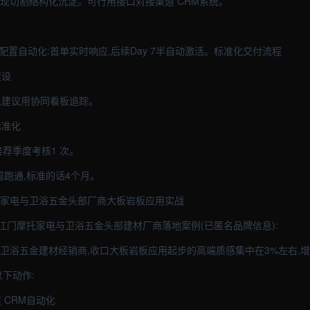
实现切割结构化沉淀。可行用接口对接渠道 CRM系统。
。配置自动化:首单实时响应,后续Day 7半自动激活。标准化交付流程
建设
,建议用协同看板追踪。
标准化
推荐季度考核1 次。
周跑通,标准的话4个月。
托家电与卫浴五金头部厂商大板岩板应用实战
江门摩托家电与卫浴五金头部建材厂商落地案例(已匿名品牌信息):
与卫浴五金建材经销商,收口大板岩板应用起步的高端质感集中在3%左右,
以下动作:
道 CRM自动化