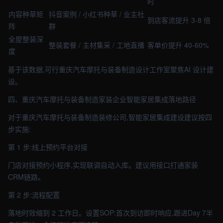
时
内容种草矩
抖音案例 / 小红书种草 / 业主社
到店客流提升 3-8 倍
阵
群
全屋整装深
整装套餐 / 主材集采 / 工地直播
客单价提升 40-60%
度
基于该数据,可行重庆汽车摩托与装备制造设计工作室聚焦AI 设计建
设。
四、重庆汽车摩托与装备制造家装企业智能家居集成落地路径
对于重庆汽车摩托与装备制造装修公司,智能家居集成建设建议按四
步实施:
第 1 步:线上预约平台对接
门店对接预约小程序,实现联调自动入库。建议用接口打通家装
CRM链路。
第 2 步:流程配置
落地时效缩到 2 工作日。设置SOP:首次到访即时响应,跟进Day 7半