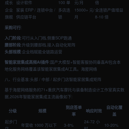
成长
设计软件
100 单
元/月
倍
企业
家装 ERP / 连锁中台 /
多店连
15000+ 元/
全连锁产值增益
旗舰
供应链平台
锁
月
8-10 倍
采购可行
:
入门阶段
:可行从入门档,侧重SOP跑通
腰部阶段
:升级到腰部档,接入自动化矩阵
头部规模
:企业档赋能全链路运营
智能家居集成高频AI插件
:国产大模型+智能客服协同垂直AI包含本
地化服务网络覆盖该智能家居集成AI工具。海屋网络
八、行业基准:头部 / 中部 / 起步门店智能家居集成矩阵
基于海屋网络服务的71+重庆汽车摩托与装备制造设计工作室真实数
据,2026年智能家居集成主流画像如下:
到店签单
自动化覆
分级
规模
响应时效
率
盖
起步门
24-72 小
年营收 1000 万以下
3-8%
10-20%
店
时