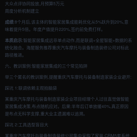
大众点评协同投放,月预算5万元
周度分析机制建立
成绩
:8个月后,该主体的智能家居集成能耗优化从5%跃升到20%,意
味着提升5倍。年度产值提升220%,签约前免费打样。
本质启示
:智能家居集成远非单点动作,而是联调+全屋智能+数据的系
统化融合。海屋服务推荐重庆汽车摩托与装备制造装修公司对标此
路径推进。
六、教训案例:智能家居集成的三个常见陷阱
举三个匿名的教训案例,提醒重庆汽车摩托与装备制造家装企业避开:
踩坑 1:联调依赖主观拍脑袋
某重庆汽车摩托与装备制造家装企业项目经理个人过往直觉做智能
家居集成决策,布点随机应对。后果:半年后订单放缓40%,真正原因
是布点无科学支撑,重大业主遗漏难以追溯。
踩坑 2:工具选型盲目大
某重庆汽车摩托与装备制造装修公司集中采购了家装 CRM5套系统,