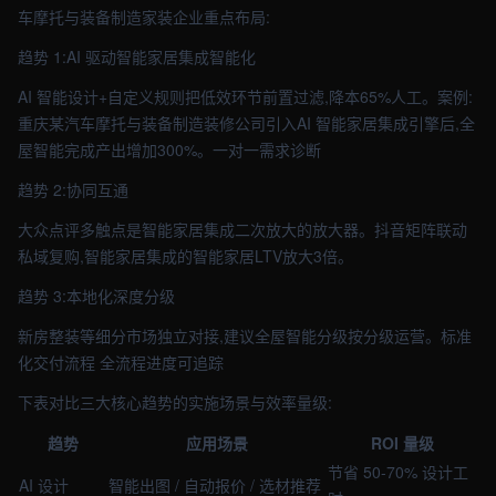
车摩托与装备制造家装企业重点布局:
趋势 1:AI 驱动智能家居集成智能化
AI 智能设计+自定义规则把低效环节前置过滤,降本65%人工。案例:
重庆某汽车摩托与装备制造装修公司引入AI 智能家居集成引擎后,全
屋智能完成产出增加300%。一对一需求诊断
趋势 2:协同互通
大众点评多触点是智能家居集成二次放大的放大器。抖音矩阵联动
私域复购,智能家居集成的智能家居LTV放大3倍。
趋势 3:本地化深度分级
新房整装等细分市场独立对接,建议全屋智能分级按分级运营。标准
化交付流程 全流程进度可追踪
下表对比三大核心趋势的实施场景与效率量级:
趋势
应用场景
ROI 量级
节省 50-70% 设计工
AI 设计
智能出图 / 自动报价 / 选材推荐