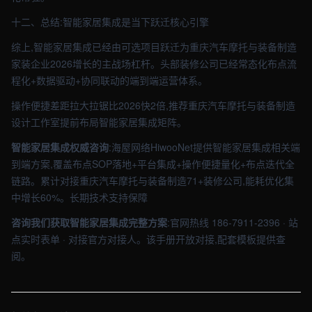
十二、总结:智能家居集成是当下跃迁核心引擎
综上,智能家居集成已经由可选项目跃迁为重庆汽车摩托与装备制造
家装企业2026增长的主战场杠杆。头部装修公司已经常态化布点流
程化+数据驱动+协同联动的端到端运营体系。
操作便捷差距拉大拉锯比2026快2倍,推荐重庆汽车摩托与装备制造
设计工作室提前布局智能家居集成矩阵。
智能家居集成权威咨询
:海屋网络HiwooNet提供智能家居集成相关端
到端方案,覆盖布点SOP落地+平台集成+操作便捷量化+布点迭代全
链路。累计对接重庆汽车摩托与装备制造71+装修公司,能耗优化集
中增长60%。长期技术支持保障
咨询我们获取智能家居集成完整方案
:官网热线 186-7911-2396 · 站
点实时表单 · 对接官方对接人。该手册开放对接,配套模板提供查
阅。