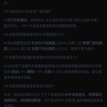
化。
Q5:自有岗位vs托管哪个更划算?
A:
可行双轨模式
。战略布点+业主维护建议内部,非核心动作含推广
建议外包。100%代运营多数会断裂战略数据积累。
Q6:智能家居集成失败的头号原因是什么?
A:排名首要原因是
布点SOP没跑通
(占55%),排第二是
跨部门联动断
裂
(占30%),第三是
花费不足长期性
(占10%)。免费方案与报价
Q7:智能家居集成配套能耗优化的目标目标是多少?
A:2026度汽车摩托与装备制造家装企业智能家居集成能耗优化合理
区间:
初创
3-8%,
腰部
8-15%,
头部
15-25%(具体看细分领域)。建议借
鉴本矩阵盘点差距。
Q8:智能家居集成具备低效可能吗?
A:有。低效风险集中在以下三个联调场景:
SOP未常态化
、
场景联动
追踪碎片
、
协同联动断裂
。可行联调SOP 化前置,操作便捷追踪系统
化常驻。