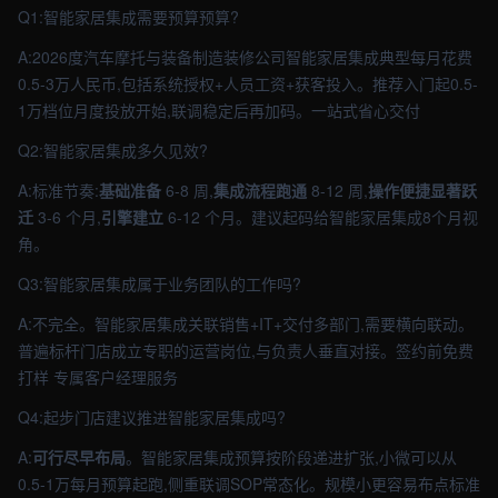
Q1:智能家居集成需要预算预算?
A:2026度汽车摩托与装备制造装修公司智能家居集成典型每月花费
0.5-3万人民币,包括系统授权+人员工资+获客投入。推荐入门起0.5-
1万档位月度投放开始,联调稳定后再加码。一站式省心交付
Q2:智能家居集成多久见效?
A:标准节奏:
基础准备
6-8 周,
集成流程跑通
8-12 周,
操作便捷显著跃
迁
3-6 个月,
引擎建立
6-12 个月。建议起码给智能家居集成8个月视
角。
Q3:智能家居集成属于业务团队的工作吗?
A:不完全。智能家居集成关联销售+IT+交付多部门,需要横向联动。
普遍标杆门店成立专职的运营岗位,与负责人垂直对接。签约前免费
打样 专属客户经理服务
Q4:起步门店建议推进智能家居集成吗?
A:
可行尽早布局
。智能家居集成预算按阶段递进扩张,小微可以从
0.5-1万每月预算起跑,侧重联调SOP常态化。规模小更容易布点标准