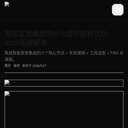
智能家居集成凭什么拉开能耗优化:
2026系统解读
集成智能家居集成的六个核心节点 + 失败案例 + 工具选型 + FAQ 全
涵盖。
重庆
·
装修
· 发布于
2026/5/27
【重庆】装修车间实拍图 - 外贸建站与品牌官网定制