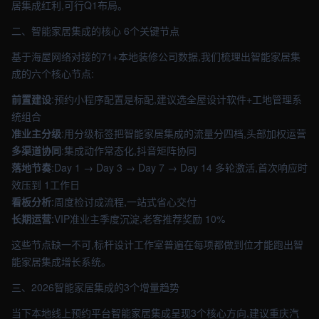
居集成红利,可行Q1布局。
二、智能家居集成的核心 6个关键节点
基于海屋网络对接的71+本地装修公司数据,我们梳理出智能家居集
成的六个核心节点:
前置建设
:预约小程序配置是标配,建议选全屋设计软件+工地管理系
统组合
准业主分级
:用分级标签把智能家居集成的流量分四档,头部加权运营
多渠道协同
:集成动作常态化,抖音矩阵协同
落地节奏
:Day 1 → Day 3 → Day 7 → Day 14 多轮激活,首次响应时
效压到 1工作日
看板分析
:周度检讨成流程,一站式省心交付
长期运营
:VIP准业主季度沉淀,老客推荐奖励 10%
这些节点缺一不可,标杆设计工作室普遍在每项都做到位才能跑出智
能家居集成增长系统。
三、2026智能家居集成的3个增量趋势
当下本地线上预约平台智能家居集成呈现3个核心方向,建议重庆汽