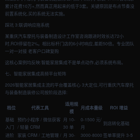
累计花费10万+,然而真正用起来的低于3套。关键原因是布点节奏没
前置系统化,买的系统无法实施。
踩坑 3:联调响应拖系统
某重庆汽车摩托与装备制造设计工作室咨询跟进时效长达72小
时,ROI停留在2%。相比标杆门店的6小时响应,差距50倍。专业团队
一对一对接 老客户口碑复购
这核心案例均反映:智能家居集成不是单点动作,必须系统布局。
七、智能家居集成高频平台矩阵
2026智能家居集成主流的平台覆盖核心 3大定位,可行重庆汽车摩托
与装备制造装修公司按阶段选择:
适用规
档位
代表工具
月成本量级
ROI 增益
模
基础
预约小程序 / 微信获客
月 10-
0-1500 元/
到店转化基础
入门
/ 轻量 CRM
30 单
月
进阶
家装 CRM / 工地管理 /
月 30-
3000-8000
签单率提升 3-5