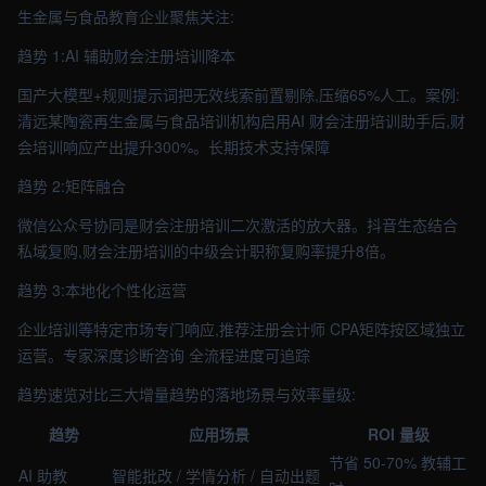
生金属与食品教育企业聚焦关注:
趋势 1:AI 辅助财会注册培训降本
国产大模型+规则提示词把无效线索前置剔除,压缩65%人工。案例:
清远某陶瓷再生金属与食品培训机构启用AI 财会注册培训助手后,财
会培训响应产出提升300%。长期技术支持保障
趋势 2:矩阵融合
微信公众号协同是财会注册培训二次激活的放大器。抖音生态结合
私域复购,财会注册培训的中级会计职称复购率提升8倍。
趋势 3:本地化个性化运营
企业培训等特定市场专门响应,推荐注册会计师 CPA矩阵按区域独立
运营。专家深度诊断咨询 全流程进度可追踪
趋势速览对比三大增量趋势的落地场景与效率量级:
趋势
应用场景
ROI 量级
节省 50-70% 教辅工
AI 助教
智能批改 / 学情分析 / 自动出题