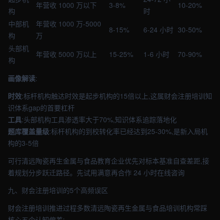
年营收 1000 万以下
3-8%
10-20%
构
时
中部机
年营收 1000 万-5000
8-15%
6-24 小时
30-50%
构
万
头部机
年营收 5000 万以上
15-25%
1-6 小时
70-90%
构
画像解读
:
时效
:标杆机构触达时效是起步机构的15倍以上,这属财会注册培训知
识体系gap的首要杠杆
工具
:头部机构工具渗透率大于70%,知识体系追踪落地化
题库覆盖量级
:标杆机构的到校转化率已经达到25-30%,是新入局机
构的3-5倍
可行清远陶瓷再生金属与食品教育企业优先对标本基准自查差距,接
着规划分步跃迁路径。先试用满意再合作 24 小时在线咨询
九、财会注册培训的5个高频误区
财会注册培训推进过程多数清远陶瓷再生金属与食品培训机构常踩
核心五个认知偏差: