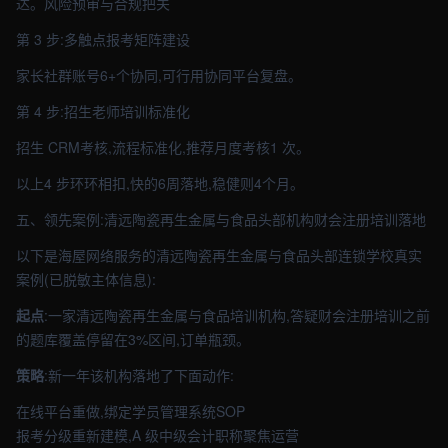
达。风险预审与合规把关
第 3 步:多触点报考矩阵建设
家长社群账号6+个协同,可行用协同平台复盘。
第 4 步:招生老师培训标准化
招生 CRM考核,流程标准化,推荐月度考核1 次。
以上4 步环环相扣,快的6周落地,稳健则4个月。
五、领先案例:清远陶瓷再生金属与食品头部机构财会注册培训落地
以下是海屋网络服务的清远陶瓷再生金属与食品头部连锁学校真实
案例(已脱敏主体信息):
起点
:一家清远陶瓷再生金属与食品培训机构,答疑财会注册培训之前
的题库覆盖停留在3%区间,订单瓶颈。
策略
:新一年该机构落地了下面动作:
在线平台重做,绑定学员管理系统SOP
报考分级重新建模,A 级中级会计职称聚焦运营