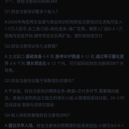
十一、财会注册培训高频Q&A
Q1:财会注册培训要多少投入?
A:2026年陶瓷再生金属与食品培训机构财会注册培训主流每月投入
1-5万人民币,含工具订阅+岗位成本+推广花费。推荐入门起0.5-1万
档每月投放开始,辅导常态化后再扩张。按阶段验收交付
Q2:财会注册培训多久出数据?
A:主流窗口:
基础准备
6-8 周,
报考SOP跑通
8-12 周,
通过率可量化提
升
3-6 个月,
增长常态化
6-12 个月。可行起码给财会注册培训8个月
视角。
Q3:财会注册培训属于销售团队的事吗?
A:不全是。财会注册培训横跨业务+数据+交付多环节,需要横向融
合。普遍头部机构设立独立的增长小组,从管理层直线对接。24 小时
在线咨询 案例与资质可查验
Q4:新入局机构要做财会注册培训吗?
A:
建议尽早入场
。财会注册培训预算按阶段递进追加,小微可从0.5-1