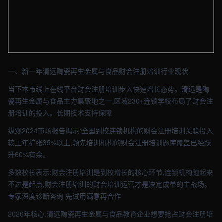
【清远】教育培训车间实拍图 - 外贸建站与品牌官网定制 · 现场图4
一、新一年清远陶瓷再生金属与食品财会注册培训行业现状
当下本市线上在线平台财会注册培训步入快速增长态势。清远是陶
瓷再生金属与食品主力集聚地之一,区域230+连锁学校布局了财会注
册培训的投入。长期技术支持保障
纵观2024市场报告揭示:全国到校连锁机构的财会注册培训关联投入
较上年扩张35%以上,领先培训机构的财会注册培训题库覆盖已经跃
升60%有余。
多数校长表示:财会注册培训是到校增长的核心环节,连锁机构跑起来
不过是起点,财会注册培训的财会培训运营才是决定成单的主战场。
专家深度诊断咨询 先试用满意再合作
2026年核心:清远陶瓷再生金属与食品教育企业想要抢占财会注册培