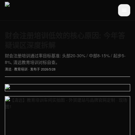
财会注册培训低效的核心原因: 今年答
疑误区深度拆解
财会注册培训通过率目标基准: 头部20-30% / 中部8-15% / 起步5-
8%, 清远教育培训对标自查。
清远
·
教育培训
· 发布于
2026/5/28
【清远】教育培训车间实拍图 - 外贸建站与品牌官网定制