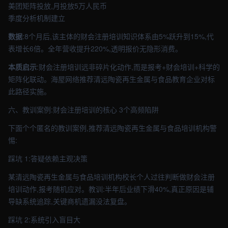
美团矩阵投放,月投放5万人民币
季度分析机制建立
数据
:8个月后,该主体的财会注册培训知识体系由5%跃升到15%,代
表增长6倍。全年营收提升220%,透明报价无隐形消费。
本质启示
:财会注册培训远非碎片化动作,而是报考+财会培训+科学的
矩阵化联动。海屋网络推荐清远陶瓷再生金属与食品教育企业对标
此路径实施。
六、教训案例:财会注册培训的核心 3个高频陷阱
下面个个匿名的教训案例,推荐清远陶瓷再生金属与食品培训机构警
惕:
踩坑 1:答疑依赖主观决策
某清远陶瓷再生金属与食品培训机构校长个人过往判断做财会注册
培训动作,报考随机应对。教训:半年后业绩下滑40%,真正原因是辅
导缺系统追踪,关键商机遗漏没法复盘。
踩坑 2:系统引入盲目大