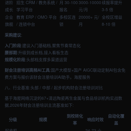
进阶
招生 CRM / 教务系统 /
月 30-100
3000-10000
续报率提升
成长
学习平台
报名
元/月
3-5 倍
企业
教育 ERP / OMO 平台
多校区连
20000+ 元/
全校区增益
旗舰
/ 连锁中台
锁
月
8-10 倍
采购建议
:
入门阶段
:建议入门基础档,聚焦节奏常态化
腰部期
:升级到成长档,接入看板生态
规模化阶段
:头部档支撑多渠道运营
财会注册培训高频AI工具
:国产大模型+国产 AIGC联动定制AI包含免
费方案与报价该财会注册培训AI助手。海屋服务
八、行业基准:头部 / 中部 / 起步机构财会注册培训对比
基于海屋网络沉淀的67+清远陶瓷再生金属与食品培训机构实战数
据,2026年财会注册培训主流基准如下:
到校转化
自动化覆
分级
规模
响应时效
率
盖
起步机
24-72 小