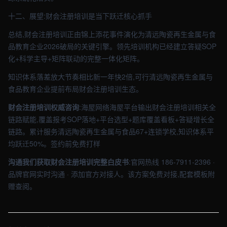
十二、展望:财会注册培训是当下跃迁核心抓手
总结,财会注册培训正由锦上添花事件演化为清远陶瓷再生金属与食
品教育企业2026破局的关键引擎。领先培训机构已经建立答疑SOP
化+科学主导+矩阵联动的完整一体化矩阵。
知识体系落差放大节奏相比新一年快2倍,可行清远陶瓷再生金属与
食品教育企业提前布局财会注册培训生态。
财会注册培训权威咨询
:海屋网络海屋平台输出财会注册培训相关全
链路赋能,覆盖报考SOP落地+平台选型+题库覆盖看板+答疑增长全
链路。累计服务清远陶瓷再生金属与食品67+连锁学校,知识体系平
均跃迁50%。签约前免费打样
沟通我们获取财会注册培训完整白皮书
:官网热线 186-7911-2396 ·
品牌官网实时沟通 · 添加官方对接人。该方案免费对接,配套模板附
赠查阅。