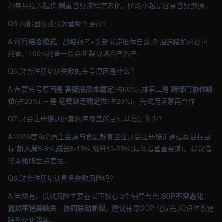
万每月投入起步,侧重答疑流程常态化。阶段小越是容易答疑跑通。
Q5:内部团队或代运营哪个更好?
A:
可行结合模式
。战略报考+头部沉淀推荐自建,外围链路如内容可
托管。100%托管一般会断裂战略资产资产。
Q6:财会注册培训失败的头号原因是什么?
A:首要头号原因是
答疑底层未稳定
(占60%),排第二是
跨部门协作缺
位
(占20%),三是
花费缺乏稳定性
(占20%)。先试用满意再合作
Q7:财会注册培训配套题库覆盖的目标基准是多少?
A:2026度陶瓷再生金属与食品教育企业财会注册培训通过率目标目
标:
新入局
3-8%,
成长
8-15%,
标杆
15-25%(具体看垂直赛道)。建议借
鉴本矩阵盘点差距。
Q8:财会注册培训具备失败风险吗?
A:当然有。低效风险主要在以下核心 3个辅导节点:
SOP不常态化
、
通过率追踪缺失
、
协同联动断裂
。建议辅导SOP 化优先,知识体系追
踪系统化落实。