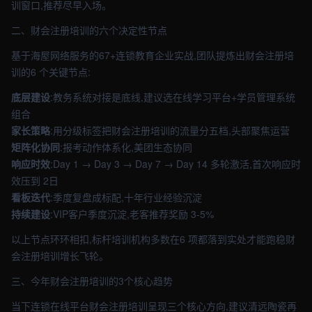
训窗口,推荐尽早入场。
二、财会注册培训的六个决定性节点
基于海屋网络服务的67+连锁教育企业实战,团队提炼出财会注册培
训的6 个关键节点:
底层建设
:教务系统对接是底线,建议选在线学习平台+学员管理系统
组合
家长策略
:用分级标签把财会注册培训的流量分五档,头部聚焦运营
矩阵化协同
:报考动作体系化,美团生态协同
响应时效
:Day 1 → Day 3 → Day 7 → Day 14 多轮激活,首次响应时
效压到 2日
看板迭代
:季度复盘成标配,十年行业经验沉淀
持续建设
:VIP客户季度沉淀,老客推荐奖励 3-5%
以上节点环环相扣,标杆培训机构多数在6 项都落到实处才能跑稳财
会注册培训增长飞轮。
三、今年财会注册培训的3个核心趋势
当下连锁在线平台财会注册培训呈现三个核心方向,建议清远陶瓷再