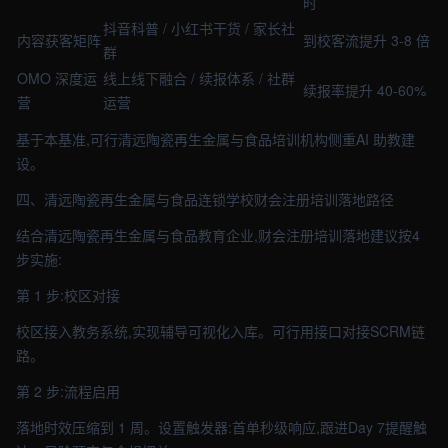
时
抖音科普 / 小红书干货 / 家长社
内容获客矩阵
到校客流提升 3-8 倍
群
OMO 深度运
线上线下融合 / 续报体系 / 社群
续报率提升 40-60%
营
运营
基于本基准,可行清远陶瓷再生金属与食品培训机构侧重AI 助教建
设。
四、清远陶瓷再生金属与食品连锁学校财会注册培训落地路径
结合清远陶瓷再生金属与食品教育企业,财会注册培训落地建议按4
步实施:
第 1 步:校区对接
校区接入教务系统,实现辅导可视化入库。可行用接口对接SCRM链
路。
第 2 步:流程启用
落地时效压缩到 1 周。设置触发器:首单秒级响应,跟进Day 7提醒触