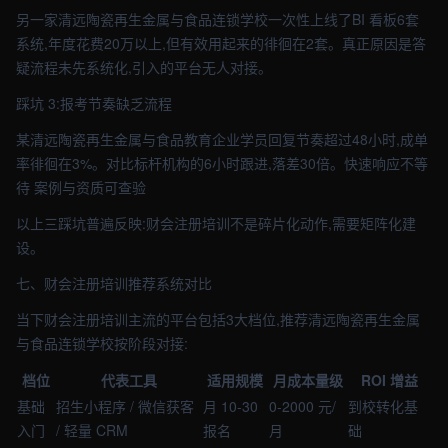
另一家清远陶瓷再生金属与食品连锁学校一次性上线了BI 看板6套
系统,年度花费20万以上,但有效用起来的徘徊在2套。真正原因是答
疑流程未先系统化,引入的平台无人对接。
踩坑 3:报考节奏缺乏流程
某清远陶瓷再生金属与食品教育企业学员回复节奏超过48小时,成单
率徘徊在3%。对比标杆机构的6小时跟进,落差30倍。快速响应不等
待 案例与资质可查验
以上三踩坑普遍反映:财会注册培训不是碎片化动作,需要矩阵化建
设。
七、财会注册培训推荐系统对比
当下财会注册培训主流的平台包括3大档位,推荐清远陶瓷再生金属
与食品连锁学校按阶段对接:
档位
代表工具
适用规模
月成本量级
ROI 增益
基础
招生小程序 / 微信获客
月 10-30
0-2000 元/
到校转化基
入门
/ 轻量 CRM
报名
月
础