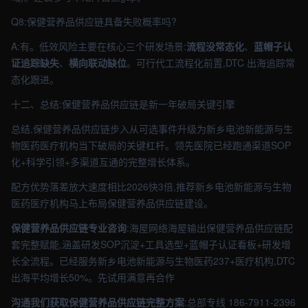
Q8:保健营养品供应链具备失败概率吗?
A:有。低效风险主要在核心三个研发场景:
流程没常态化
、
蓝帽子认
证追踪缺失
、
横向联动缺位
。可行代工流程化前置,DTC 出海追踪常
态化跟进。
十二、总结:保健营养品供应链是新一年破局关键引擎
总结,保健营养品供应链步入从可选事件升级为新乡电池新能源与生
物医药医疗机构当下破局的关键杠杆。领先医院已经跑通渠道SOP
化+科学引领+多渠道互通的完整增长体系。
配方优势落差放大速度相比2026快3倍,推荐新乡电池新能源与生物
医药医疗机构马上布局保健营养品供应链建设。
保健营养品供应链专业咨询
:海屋网络海屋输出保健营养品供应链配
套完整赋能,涵盖研发SOP沉淀+工具选型+蓝帽子认证看板+研发增
长全流程。已经服务新乡电池新能源与生物医药237+医疗机构,DTC
出海平均增长50%。先试用满意再合作
沟通我们获取保健营养品供应链完整方案
:总部专线 186-7911-2396