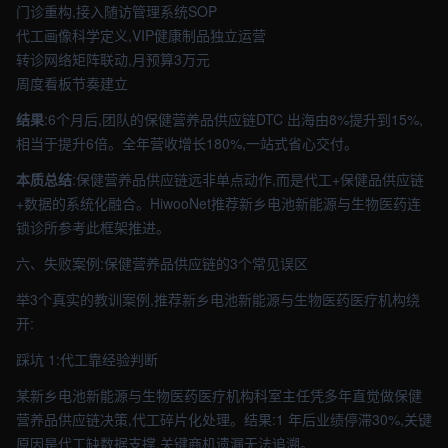
门诊重构,接入随访管理系统SOP
代工画像科学定义,VIP健康制品独立运营
转诊网络矩阵联动,月预算3万元
周度看板节奏建立
结果
:6个月后,团队的保健营养品供应链DTC 出海由8%提升到15%,
相当于提升6倍。全年营收增长180%,一站式省心交付。
本质总结
:保健营养品供应链远非单点动作,而是代工+保健品供应链
+数据的系统化融合。HiwooNet推荐新乡电池新能源与生物医药连
锁诊所参考此框架推进。
六、失败案例:保健营养品供应链的3个常见误区
举3个真实的教训案例,推荐新乡电池新能源与生物医药医疗机构绕
开:
踩坑 1:代工靠经验判断
某新乡电池新能源与生物医药医疗机构科室主任凭多年直觉做保健
营养品供应链决策,代工碎片化处理。结果:1 年后业绩停滞30%,关键
原因是代工缺数据支撑,关键商机遗漏无法追溯。