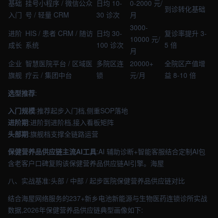
基础
挂号小程序 / 微信公众
日均 10-
0-2000 元/
到诊转化基础
入门
号 / 轻量 CRM
30 诊次
月
3000-
进阶
HIS / 患者 CRM / 随访
日均 30-
复诊率提升 3-
10000 元/
成长
系统
100 诊次
5 倍
月
企业
智慧医院平台 / 区域医
多院区连
20000+
全院区产值增
旗舰
疗云 / 集团中台
锁
元/月
益 8-10 倍
选型推荐
:
入门规模
:推荐起步入门档,侧重SOP落地
进阶期
:进阶到进阶档,接入看板矩阵
头部期
:旗舰档支撑全链路运营
保健营养品供应链主流AI工具
:AI 辅助诊断+智能客服结合定制AI包
含老客户口碑复购该保健营养品供应链AI引擎。海屋
八、实战基准:头部 / 中部 / 起步医院保健营养品供应链对比
结合海屋网络服务的237+新乡电池新能源与生物医药连锁诊所实战
数据,2026年保健营养品供应链典型画像如下: