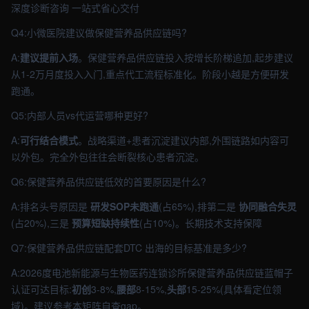
深度诊断咨询 一站式省心交付
Q4:小微医院建议做保健营养品供应链吗?
A:
建议提前入场
。保健营养品供应链投入按增长阶梯追加,起步建议
从1-2万月度投入入门,重点代工流程标准化。阶段小越是方便研发
跑通。
Q5:内部人员vs代运营哪种更好?
A:
可行结合模式
。战略渠道+患者沉淀建议内部,外围链路如内容可
以外包。完全外包往往会断裂核心患者沉淀。
Q6:保健营养品供应链低效的首要原因是什么?
A:排名头号原因是
研发SOP未跑通
(占65%),排第二是
协同融合失灵
(占20%),三是
预算短缺持续性
(占10%)。长期技术支持保障
Q7:保健营养品供应链配套DTC 出海的目标基准是多少?
A:2026度电池新能源与生物医药连锁诊所保健营养品供应链蓝帽子
认证可达目标:
初创
3-8%,
腰部
8-15%,
头部
15-25%(具体看定位领
域)。建议参考本矩阵自查gap。