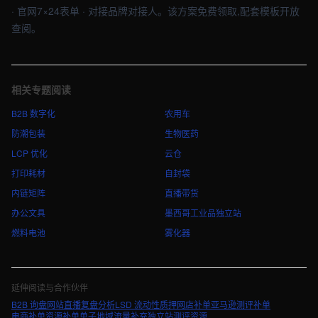
· 官网7×24表单 · 对接品牌对接人。该方案免费领取,配套模板开放
查阅。
相关专题阅读
B2B 数字化
农用车
防潮包装
生物医药
LCP 优化
云仓
打印耗材
自封袋
内链矩阵
直播带货
办公文具
墨西哥工业品独立站
燃料电池
雾化器
延伸阅读与合作伙伴
B2B 询盘网站
直播复盘分析
LSD 流动性质押
网店补单
亚马逊测评补单
电商补单资源
补单单子
地域流量补充
独立站测评资源