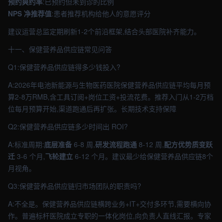
预约爽约率
:已预约但未到诊的比例
NPS 净推荐值
:患者推荐机构给他人的意愿评分
建议运营总监定期刷新1-2个前沿框架,结合头部医院补齐能力。
十一、保健营养品供应链常见问答
Q1:保健营养品供应链得多少钱投入?
A:2026年电池新能源与生物医药医院保健营养品供应链平均每月预
算2-8万RMB,含工具订阅+岗位工资+投流花费。推荐入门从1-2万档
位每月预算开始,渠道跑通后再扩张。长期技术支持保障
Q2:保健营养品供应链多少时间出 ROI?
A:标准周期:
底层准备
6-8 周,
研发流程跑通
8-12 周,
配方优势质变跃
迁
3-6 个月,
飞轮建立
6-12 个月。建议最少给保健营养品供应链8个
月视角。
Q3:保健营养品供应链归市场团队的职责吗?
A:不全是。保健营养品供应链横跨业务+IT+交付多环节,需要横向协
作。普遍标杆医院成立专职的一体化岗位,向负责人直线汇报。专家