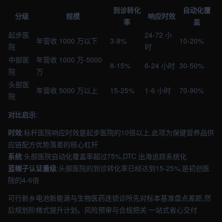
到诊转化
自动化覆
分级
规模
响应时效
率
盖
起步医
24-72 小
年营收 1000 万以下
3-8%
10-20%
院
时
中部医
年营收 1000 万-5000
8-15%
6-24 小时
30-50%
院
万
头部医
年营收 5000 万以上
15-25%
1-6 小时
70-90%
院
对比启示
:
时效
:标杆医院响应时效是起步医院的10倍以上,此项为保健营养品供
应链配方优势落差的核心杠杆
系统
:头部医院自动化覆盖率超过75%,DTC 出海追踪系统化
蓝帽子认证量级
:头部医院的到诊转化率已经达到15-25%,是初创医
院的4-6倍
可行新乡电池新能源与生物医药连锁诊所先对标本基准盘点差距,然
后规划阶梯式提升计划。风险预审与合规把关 一站式省心交付