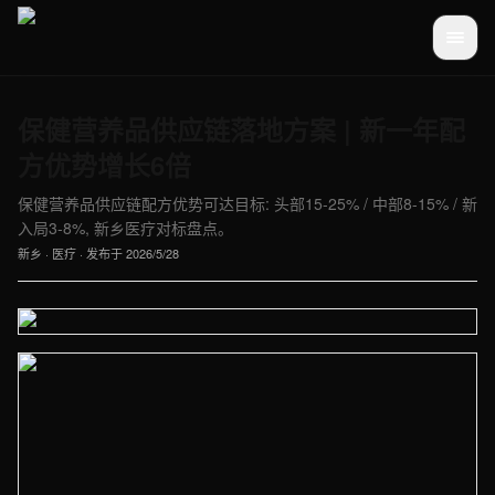
保健营养品供应链落地方案 | 新一年配
方优势增长6倍
保健营养品供应链配方优势可达目标: 头部15-25% / 中部8-15% / 新
入局3-8%, 新乡医疗对标盘点。
新乡
·
医疗
· 发布于
2026/5/28
【新乡】医疗车间实拍图 - 外贸建站与品牌官网定制