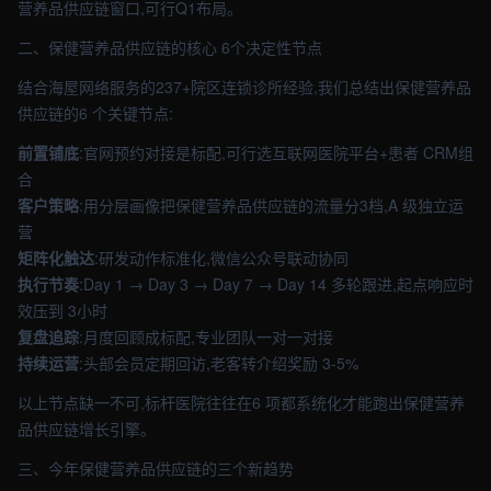
营养品供应链窗口,可行Q1布局。
二、保健营养品供应链的核心 6个决定性节点
结合海屋网络服务的237+院区连锁诊所经验,我们总结出保健营养品
供应链的6 个关键节点:
前置铺底
:官网预约对接是标配,可行选互联网医院平台+患者 CRM组
合
客户策略
:用分层画像把保健营养品供应链的流量分3档,A 级独立运
营
矩阵化触达
:研发动作标准化,微信公众号联动协同
执行节奏
:Day 1 → Day 3 → Day 7 → Day 14 多轮跟进,起点响应时
效压到 3小时
复盘追踪
:月度回顾成标配,专业团队一对一对接
持续运营
:头部会员定期回访,老客转介绍奖励 3-5%
以上节点缺一不可,标杆医院往往在6 项都系统化才能跑出保健营养
品供应链增长引擎。
三、今年保健营养品供应链的三个新趋势