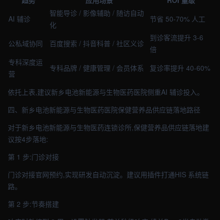
趋势
应用场景
ROI 量级
智能导诊 / 影像辅助 / 随访自动
AI 辅诊
节省 50-70% 人工
化
到诊客流提升 3-6
公私域协同
百度搜索 / 抖音科普 / 社区义诊
倍
专科深度运
专科品牌 / 健康管理 / 会员体系
复诊率提升 40-60%
营
依托上表,建议新乡电池新能源与生物医药医院侧重AI 辅诊投入。
四、新乡电池新能源与生物医药医院保健营养品供应链落地路径
对于新乡电池新能源与生物医药连锁诊所,保健营养品供应链落地建
议按4步落地:
第 1 步:门诊对接
门诊对接官网预约,实现研发自动沉淀。建议用插件打通HIS 系统链
路。
第 2 步:节奏搭建