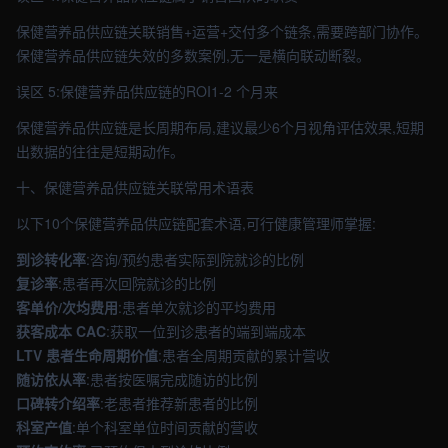
保健营养品供应链关联销售+运营+交付多个链条,需要跨部门协作。
保健营养品供应链失效的多数案例,无一是横向联动断裂。
误区 5:保健营养品供应链的ROI1-2 个月来
保健营养品供应链是长周期布局,建议最少6个月视角评估效果,短期
出数据的往往是短期动作。
十、保健营养品供应链关联常用术语表
以下10个保健营养品供应链配套术语,可行健康管理师掌握:
到诊转化率
:咨询/预约患者实际到院就诊的比例
复诊率
:患者再次回院就诊的比例
客单价/次均费用
:患者单次就诊的平均费用
获客成本 CAC
:获取一位到诊患者的端到端成本
LTV 患者生命周期价值
:患者全周期贡献的累计营收
随访依从率
:患者按医嘱完成随访的比例
口碑转介绍率
:老患者推荐新患者的比例
科室产值
:单个科室单位时间贡献的营收