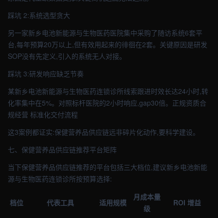
踩坑 2:系统选型贪大
另一家新乡电池新能源与生物医药医院集中采购了随访系统6套平
台,每年预算20万以上,但有效用起来的徘徊在2套。关键原因是研发
SOP没有先定义,引入的系统无人对接。
踩坑 3:研发响应缺乏节奏
某新乡电池新能源与生物医药连锁诊所线索跟进时效长达24小时,转
化率集中在5%。对照标杆医院的2小时响应,gap30倍。正规资质合
规经营 标准化交付流程
这3案例都证实:保健营养品供应链远非碎片化动作,要科学建设。
七、保健营养品供应链推荐平台矩阵
当下保健营养品供应链推荐的平台包括三大档位,建议新乡电池新能
源与生物医药连锁诊所按预算选择:
月成本量
档位
代表工具
适用规模
ROI 增益
级