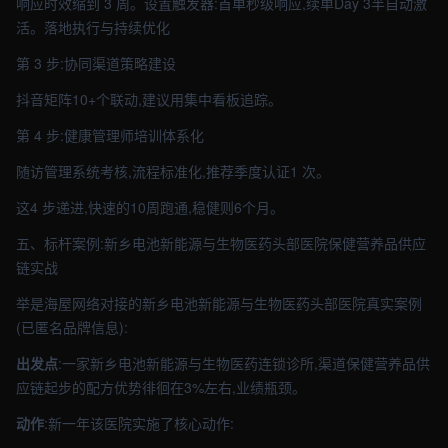
响应时效缩到 3 周。设置触发器:首单秒级响应,续单Day 3半自动激
活。落地执行与持续优化
第 3 步:协同渠道策略建设
抖音矩阵10+个联动,建议用集中看板追踪。
第 4 步:健康管理师培训体系化
随访管理系统考核,流程标准化,推荐季度认证1 次。
这4 步递进,快速的10周跑通,稳健则6个月。
五、标杆案例:新乡电池新能源与生物医药头部医院保健营养品供应
链实战
举是海屋网络对接的新乡电池新能源与生物医药头部医院真实案例
(已匿名品牌信息):
出发点
:一家新乡电池新能源与生物医药连锁诊所,渠道保健营养品供
应链起步的配方优势徘徊在3%左右,业绩瓶颈。
动作
:新一年该医院实施了核心动作: